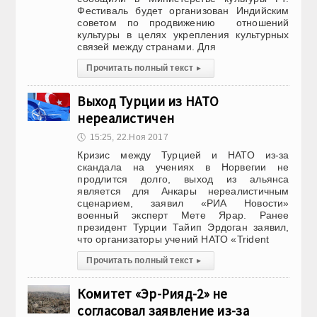
Фестиваль будет организован Индийским
советом по продвижению отношений
культуры в целях укрепления культурных
связей между странами. Для
Прочитать полный текст
▸
Выход Турции из НАТО
нереалистичен
🕔
15:25, 22.Ноя 2017
Кризис между Турцией и НАТО из-за
скандала на учениях в Норвегии не
продлится долго, выход из альянса
является для Анкары нереалистичным
сценарием, заявил «РИА Новости»
военный эксперт Мете Ярар. Ранее
президент Турции Тайип Эрдоган заявил,
что организаторы учений НАТО «Trident
Прочитать полный текст
▸
Комитет «Эр-Рияд-2» не
согласовал заявление из-за