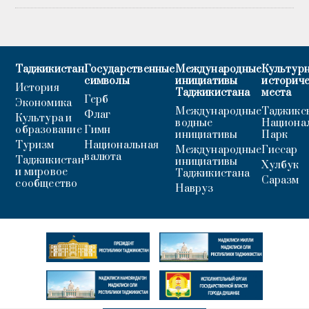
Таджикистан
Государственные
Международные
Культурн
символы
инициативы
историч
История
Таджикистана
места
Герб
Экономика
Международные
Таджикс
Флаг
Культура и
водные
Национа
образование
Гимн
инициативы
Парк
Туризм
Национальная
Международные
Гиссар
валюта
Таджикистан
инициативы
Хулбук
и мировое
Таджикистана
Саразм
сообщество
Навруз