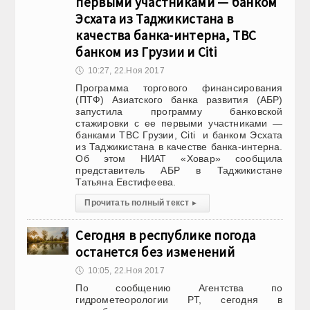
первыми участниками — банком
Эсхата из Таджикистана в
качества банка-интерна, TBC
банком из Грузии и Citi
🕔
10:27, 22.Ноя 2017
Программа торгового финансирования
(ПТФ) Азиатского банка развития (АБР)
запустила программу банковской
стажировки с ее первыми участниками —
банками TBC Грузии, Citi и банком Эсхата
из Таджикистана в качестве банка-интерна.
Об этом НИАТ «Ховар» сообщила
представитель АБР в Таджикистане
Татьяна Евстифеева.
Прочитать полный текст
▸
Сегодня в республике погода
останется без изменений
🕔
10:05, 22.Ноя 2017
По сообщению Агентства по
гидрометеорологии РТ, сегодня в