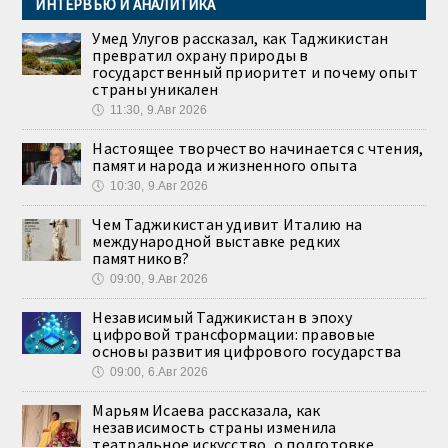
ИНТЕРВЬЮ И АНАЛИТИКА
Умед Улугов рассказал, как Таджикистан
превратил охрану природы в
государственный приоритет и почему опыт
страны уникален
🕔
11:30, 9.Авг 2026
Настоящее творчество начинается с чтения,
памяти народа и жизненного опыта
🕔
10:30, 9.Авг 2026
Чем Таджикистан удивит Италию на
международной выставке редких
памятников?
🕔
09:00, 9.Авг 2026
Независимый Таджикистан в эпоху
цифровой трансформации: правовые
основы развития цифрового государства
🕔
09:00, 6.Авг 2026
Марьям Исаева рассказала, как
независимость страны изменила
театральное искусство, о подготовке