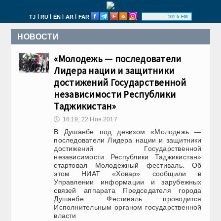
|
|
|
|
TJ
RU
EN
AR
FAR
101.5 FM
НОВОСТИ
«Молодежь — последователи
Лидера нации и защитники
достижений Государственной
независимости Республики
Таджикистан»
🕔
16:19, 22.Ноя 2017
В Душанбе под девизом «Молодежь —
последователи Лидера нации и защитники
достижений Государственной
независимости Республики Таджикистан»
стартовал Молодежный фестиваль. Об
этом НИАТ «Ховар» сообщили в
Управлении информации и зарубежных
связей аппарата Председателя города
Душанбе. Фестиваль проводится
Исполнительным органом государственной
власти