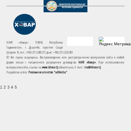
НИАТ «Ховар»: 734018, Республика
Таджикистан, г. Душанбе, проспект Саъди
Шерози 16. тел.: +992 (37) 2385217, факс: +992 (37) 2232383
© Все права защищены. Воспроизведение или распространение материалов сайта в любой
форме только с письменного разрешения руководства
НИАТ «Ховар»
. При использовании
материалов сайта, ссылка на
www.khovar.tj
обязательна. E-mail:
niat@khovar.tj
Разработка сайта:
Рекламное агентство "adMedia"
1 2 3 4 5