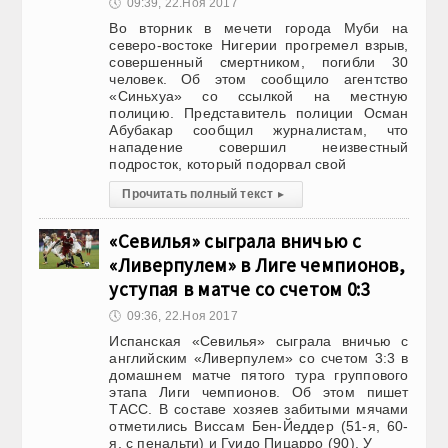
🕔
09:39, 22.Ноя 2017
Во вторник в мечети города Муби на
северо-востоке Нигерии прогремел взрыв,
совершенный смертником, погибли 30
человек. Об этом сообщило агентство
«Синьхуа» со ссылкой на местную
полицию. Представитель полиции Осман
Абубакар сообщил журналистам, что
нападение совершил неизвестный
подросток, который подорвал свой
Прочитать полный текст
▸
«Севилья» сыграла вничью с
«Ливерпулем» в Лиге чемпионов,
уступая в матче со счетом 0:3
🕔
09:36, 22.Ноя 2017
Испанская «Севилья» сыграла вничью с
английским «Ливерпулем» со счетом 3:3 в
домашнем матче пятого тура группового
этапа Лиги чемпионов. Об этом пишет
ТАСС. В составе хозяев забитыми мячами
отметились Виссам Бен-Йеддер (51-я, 60-
я, с пенальти) и Гуидо Пицарро (90). У