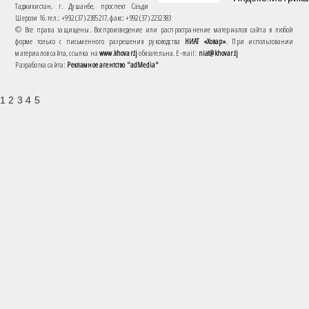
Таджикистан, г. Душанбе, проспект Саъди
Шерози 16. тел.: +992 (37) 2385217, факс: +992 (37) 2232383
© Все права защищены. Воспроизведение или распространение материалов сайта в любой
форме только с письменного разрешения руководства
НИАТ «Ховар»
. При использовании
материалов сайта, ссылка на
www.khovar.tj
обязательна. E-mail:
niat@khovar.tj
Разработка сайта:
Рекламное агентство "adMedia"
1 2 3 4 5