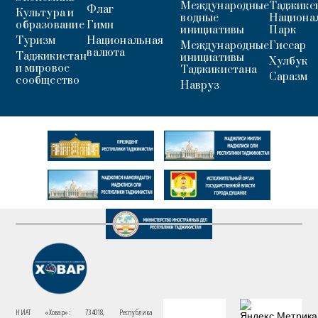
Международные
Таджикс
Флаг
Культура и
водные
Национа
образование
Гимн
инициативы
Парк
Туризм
Национальная
Международные
Гиссар
валюта
Таджикистан
инициативы
Хулбук
и мировое
Таджикистана
Саразм
сообщество
Навруз
НИАТ «Ховар»: 734018, Республика