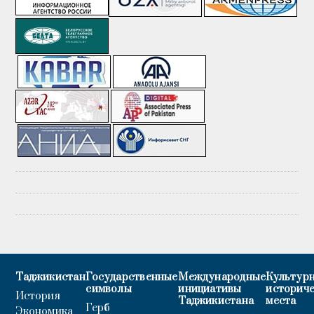
Таджикистан
Государственные
Международные
Культурн
символы
инициативы
историч
История
Таджикистана
места
Герб
Экономика