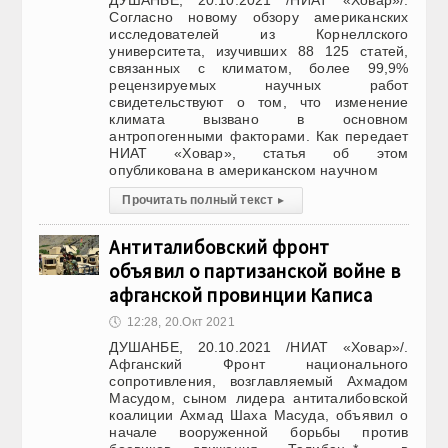
ДУШАНБЕ, 20.10.2021 /НИАТ «Ховар»/.
Согласно новому обзору американских
исследователей из Корнеллского
университета, изучивших 88 125 статей,
связанных с климатом, более 99,9%
рецензируемых научных работ
свидетельствуют о том, что изменение
климата вызвано в основном
антропогенными факторами. Как передает
НИАТ «Ховар», статья об этом
опубликована в американском научном
Прочитать полный текст
▸
Антиталибовский фронт
объявил о партизанской войне в
афганской провинции Каписа
🕔
12:28, 20.Окт 2021
ДУШАНБЕ, 20.10.2021 /НИАТ «Ховар»/.
Афганский Фронт национального
сопротивления, возглавляемый Ахмадом
Масудом, сыном лидера антиталибовской
коалиции Ахмад Шаха Масуда, объявил о
начале вооруженной борьбы против