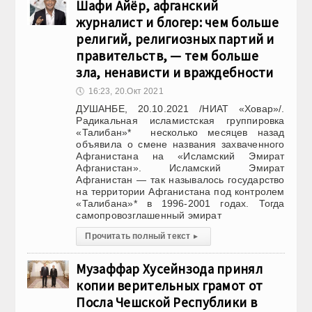
Шафи Айёр, афганский
журналист и блогер: чем больше
религий, религиозных партий и
правительств, — тем больше
зла, ненависти и враждебности
🕔
16:23, 20.Окт 2021
ДУШАНБЕ, 20.10.2021 /НИАТ «Ховар»/.
Радикальная исламистская группировка
«Талибан»* несколько месяцев назад
объявила о смене названия захваченного
Афганистана на «Исламский Эмират
Афганистан». Исламский Эмират
Афганистан — так называлось государство
на территории Афганистана под контролем
«Талибана»* в 1996-2001 годах. Тогда
самопровозглашенный эмират
Прочитать полный текст
▸
Музаффар Хусейнзода принял
копии верительных грамот от
Посла Чешской Республики в