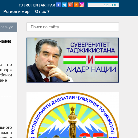
|
|
|
|
TJ
RU
EN
AR
FAR
101.5 FM
Регион и мир
О нас
главную
чаев
не не
овар»
блики
ране
ьного
Рахмон
гося с