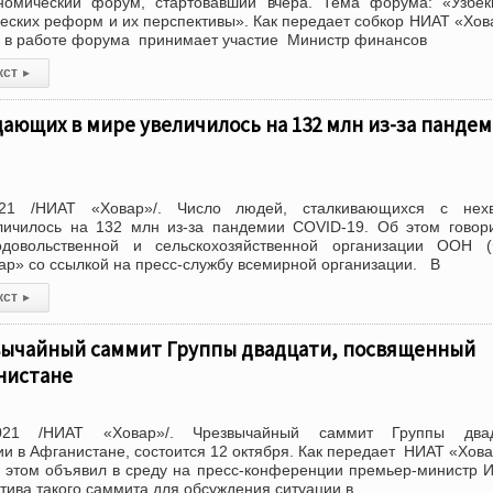
омический форум, стартовавший вчера. Тема форума: «Узбеки
еских реформ и их перспективы». Как передает собкор НИАТ «Хов
, в работе форума принимает участие Министр финансов
кст
▸
дающих в мире увеличилось на 132 млн из-за панде
21 /НИАТ «Ховар»/. Число людей, сталкивающихся с нехв
еличилось на 132 млн из-за пандемии COVID-19. Об этом говор
довольственной и сельскохозяйственной организации ООН (
р» со ссылкой на пресс-службу всемирной организации. В
кст
▸
вычайный саммит Группы двадцати, посвященный
нистане
021 /НИАТ «Ховар»/. Чрезвычайный саммит Группы двад
и в Афганистане, состоится 12 октября. Как передает НИАТ «Хов
 этом объявил в среду на пресс-конференции премьер-министр 
тива такого саммита для обсуждения ситуации в