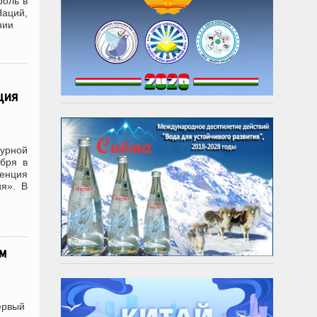
роль в
аций,
нии
ция
турной
ября в
енция
ия». В
ом
первый