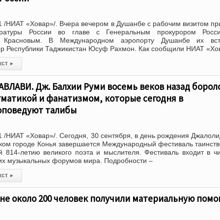
 /НИАТ «Ховар»/. Вчера вечером в Душанбе с рабочим визитом п
уратуры России во главе с Генеральным прокурором Росси
 Красновым. В Международном аэропорту Душанбе их вст
р Республики Таджикистан Юсуф Рахмон. Как сообщили НИАТ «Хо
кст
▸
ЛАВИ. Дж. Балхии Руми восемь веков назад боролс
матикой и фанатизмом, которые сегодня в
оповедуют талибы
 /НИАТ «Ховар»/. Сегодня, 30 сентября, в день рождения Джалол
цком городе Конья завершается Международный фестиваль таинст
 814-летию великого поэта и мыслителя. Фестиваль входит в ч
х музыкальных форумов мира. Подробности –
кст
▸
не около 200 человек получили материальную пом