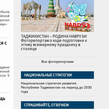
рибыла
йской
ретил
вар»
ТАДЖИКИСТАН – РОДИНА НАВРУЗА!
Фоторепортаж о ходе подготовки к
я с
этому всемирному празднику в
столице
Все фоторепортажи
иддини
венной
НАЦИОНАЛЬНЫЕ СТРАТЕГИИ
исло 5
Национальная стратегия развития
Республики Таджикистан на период до 2030
года
ощь
СПРАШИВАЙТЕ, ОТВЕЧАЕМ