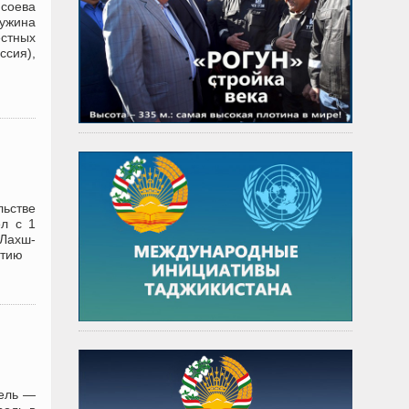
соева
чужина
естных
ссия),
льстве
ел с 1
Лахш-
итию
цель —