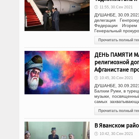
🕔
11:55, 30.Сен 2021
ДУШАНБЕ, 30.09.2021
делегация Генпрок
Федерации Игорем
Генеральный прокуро
Прочитать полный те
ДЕНЬ ПАМЯТИ МАВ
религиозной дог
Афганистане пр
🕔
10:45, 30.Сен 2021
ДУШАНБЕ, 30.09.2021
Балхии Руми, в туре
музыки, посвященный
самых захватывающи
Прочитать полный те
В Яванском райо
🕔
10:42, 30.Сен 2021