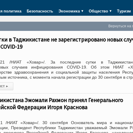
я политика
Безопасность
Экономика
Общество
Туризм
Вернуться на 
тки в Таджикистане не зарегистрировано новых слу
COVID-19
021 /НИАТ «Ховар»/. За последние сутки в Таджикиста
новых случаев инфицирования COVID-19. Об этом НИАТ «Х
рстве здравоохранения и социальной защиты населения Респу
ым источника, с момента начала регистрации до 30 сентября в ст
кст
▸
икистана Эмомали Рахмон принял Генерального
ийской Федерации Игоря Краснова
1 /НИАТ «Ховар»/. 30 сентября Основатель мира и национал
ации, Президент Республики Таджикистан уважаемый Эмомали 
о прокурора Российской Федерации Игоря Краснова, находяще