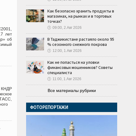
Как безопасно хранить продукты в
магазинах, на рынках и в торговых
точках?
🕔
09:00, 2.Авг 2026
C2001,
17 лет
В Таджикистане растаяло около 95
ар» об
% сезонного снежного покрова
симый
🕔
12:00, 1.Авг 2026
Как не попасться на уловки
финансовых мошенников? Советы
специалиста
🕔
11:00, 1.Авг 2026
 КНДР
Все материалы рубрики
еское
 ТАСС,
ного
ФОТОРЕПОРТАЖИ