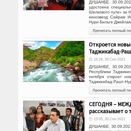
ДУШАНБЕ, 30.09.202
удостоена специаль
Шелкового пути» за 
кинозвезд Сайрам Ис
Нури Бильге Джейла
Прочитать полный те
Откроется новы
Таджикабад-Ра
🕔
16:26, 30.Сен 2021
ДУШАНБЕ, 30.09.202
Республики Таджики
октября откроет но
Таджикабад-Рашт-Ну
Прочитать полный те
СЕГОДНЯ – МЕЖ
рассказывает о 
🕔
15:05, 30.Сен 2021
ДУШАНБЕ, 30.09.202