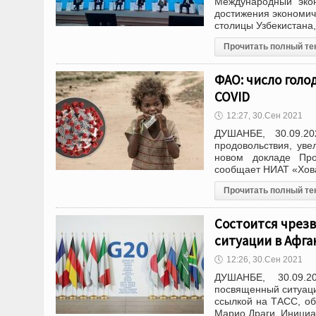
Международный экон
достижения экономич
столицы Узбекистана
Прочитать полный те
ФАО: число голо
COVID
🕔
12:27, 30.Сен 2021
ДУШАНБЕ, 30.09.20
продовольствия, ув
новом докладе Про
сообщает НИАТ «Хова
Прочитать полный те
Состоится чрез
ситуации в Афга
🕔
12:26, 30.Сен 2021
ДУШАНБЕ, 30.09.2
посвященный ситуаци
ссылкой на ТАСС, об
Марио Драги. Инициа