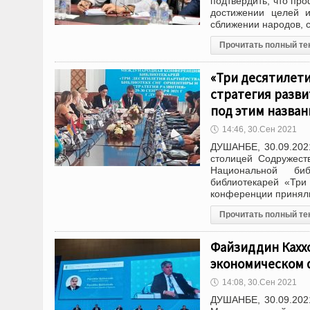
подтвердить, что про
достижении целей 
сближении народов, 
Прочитать полный те
«Три десятилети
стратегия разв
под этим назва
🕔
14:46, 30.Сен 2021
ДУШАНБЕ, 30.09.202
столицей Содружест
Национальной би
библиотекарей «Три
конференции принял
Прочитать полный те
Файзиддин Кахх
экономическом 
🕔
14:08, 30.Сен 2021
ДУШАНБЕ, 30.09.202