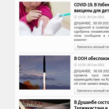
COVID-19. В Узб
вакцины для дет
🕔
12:23, 30.Сен 2021
ДУШАНБЕ, 30.09.202
созданной в соавтор
одобрена независим
этом сообщили в п
комитет
Прочитать полный те
В ООН обеспоко
🕔
12:20, 30.Сен 2021
ДУШАНБЕ, 30.09.202
провела пуск гипе
взаимодействие на К
об этом заявил вчер
Прочитать полный те
В Душанбе состо
Таджикистана и