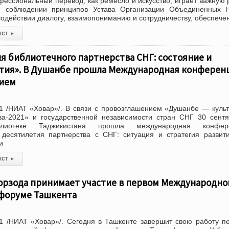
фессиональный перевод, как ремесло и искусство, играет важную 
и соблюдении принципов Устава Организации Объединенных Н
содействии диалогу, взаимопониманию и сотрудничеству, обеспече
кст
▸
я библиотечного партнерства СНГ: состояние и
ития». В Душанбе прошла Международная конферен
нием
1 /НИАТ «Ховар»/. В связи с провозглашением «Душанбе — куль
ва-2021» и государственной независимости стран СНГ 30 сент
блиотеке Таджикистана прошла международная конфер
 десятилетия партнерства с СНГ: ситуация и стратегия развит
и
кст
▸
орзода принимает участие в первом Международн
форуме Ташкента
1 /НИАТ «Ховар»/. Сегодня в Ташкенте завершит свою работу 