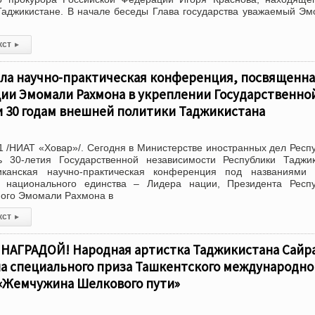
Таджикистане. В начале беседы Глава государства уважаемый Э
кст
▸
ла научно-практическая конференция, посвященн
ции Эмомали Рахмона в укреплении Государственно
и 30 годам внешней политики Таджикистана
 /НИАТ «Ховар»/. Сегодня в Министерстве иностранных дел Респ
ь 30-летия Государственной независимости Республики Таджи
иканская научно-практическая конференция под названиями 
 национального единства – Лидера нации, Президента Респу
мого Эмомали Рахмона в
кст
▸
НАГРАДОЙ! Народная артистка Таджикистана Сайр
на специального приза Ташкентского международно
«Жемчужина Шелкового пути»