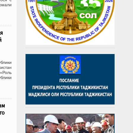
момали
ая
й
ублики
кистан
«Роль
блики
ам
го