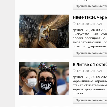
Прочитать полный те
HIGH-TECH. Чере
🕔
12:25, 30.Сен 2021
ДУШАНБЕ, 30.09.202
«искусственным со
проект, сообщает So
вырабатывающий бол
позволит удерживать 
Прочитать полный те
В Литве с 1 окт
🕔
12:24, 30.Сен 2021
ДУШАНБЕ, 30.09.202
карантинные ограни
станет обязательным
зарегистрированном
стране
Прочитать полный те