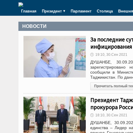
Главная
Президент
Парламент
Столица
Внешня
НОВОСТИ
За последние су
инфицирования 
🕔
19:10, 30.Сен 2021
ДУШАНБЕ, 30.09.2
зарегистрировано 
сообщили в Министе
Таджикистан. По данн
Прочитать полный те
Президент Тадж
прокурора Росс
🕔
18:10, 30.Сен 2021
ДУШАНБЕ, 30.09.202
единства – Лидер н
принял Генеральног