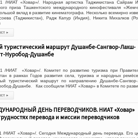
1 /НИАТ «Ховар»/. Народная артистка Таджикистана Сайрам И
ного приза Ташкентского международного кинофестиваля «Жем
большой вклад в развитие кинематографа. Несколько всемирно изв
оева (Таджикистан), Радж Капур (Индия), Никита Михалков (Ро
м
кст
▸
й туристический маршрут Душанбе-Сангвор-Лахш-
шт-Нуробод-Душанбе
1 /НИАТ «Ховар»/. Комитет по развитию туризма при Правите
стан в рамках Годов развития села, туризма и народных ремёс
вый туристический маршрут по направлению Душанбе-Сангвор-
робод-Душанбе. Как сообщили НИАТ «Ховар» в Комитете по разв
кст
▸
ДУНАРОДНЫЙ ДЕНЬ ПЕРЕВОДЧИКОВ. НИАТ «Ховар»
трудностях перевода и миссии переводчиков
1 /НИАТ «Ховар»/. Сегодня Международный день перевода. Его 