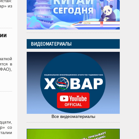
стан:
ар» из
мии
ВИДЕОМАТЕРИАЛЫ
аткой
ится в
ФАО),
Все видеоматериалы
цати,
ар» со
Италии