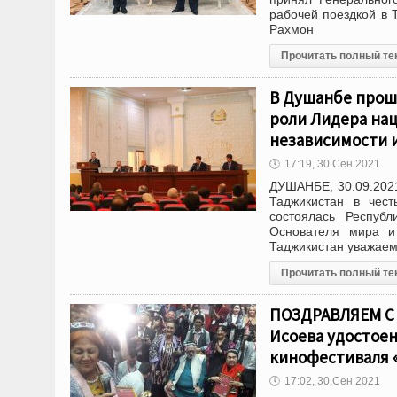
рабочей поездкой в 
Рахмон
Прочитать полный те
В Душанбе прош
роли Лидера на
независимости 
🕔
17:19, 30.Сен 2021
ДУШАНБЕ, 30.09.2021
Таджикистан в чест
состоялась Республ
Основателя мира и
Таджикистан уважае
Прочитать полный те
ПОЗДРАВЛЯЕМ С 
Исоева удостое
кинофестиваля 
🕔
17:02, 30.Сен 2021