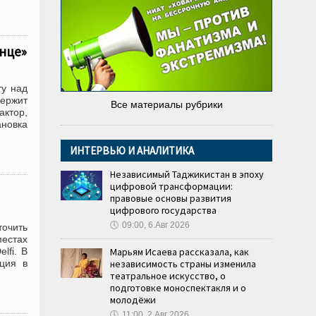
лнце»
ту над
ержит
Все материалы рубрики
актор,
новка
ИНТЕРВЬЮ И АНАЛИТИКА
Независимый Таджикистан в эпоху
цифровой трансформации:
правовые основы развития
цифрового государства
🕔
09:00, 6.Авг 2026
точить
местах
lfi. В
Марьям Исаева рассказала, как
ация в
независимость страны изменила
театральное искусство, о
подготовке моноспектакля и о
молодёжи
🕔
11:00, 2.Авг 2026