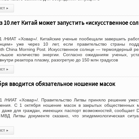
кст
▸
з 10 лет Китай может запустить «искусственное со
1 /НИАТ «Ховар»/. Китайские ученые пообещали завершить рабо
лнцем» уже через 10 лет, если правительство страны подд
uth China Morning Post. Искусственное солнце — термоядерный ре
ьшое количество энергии. Согласно ожиданиям ученых, уста
внутри реактора плазму, разогретую до 150 млн градусов
кст
▸
ября вводится обязательное ношение масок
1 /НИАТ «Ховар»/. Правительство Литвы приняло решение ужес
чения. С 1 октября ношение масок в закрытых общественных 
 даже для граждан, имеющих паспорт возможностей, сообщает De
 МВД Литвы документе сказано, что эпидемиологическая ситу
кст
▸