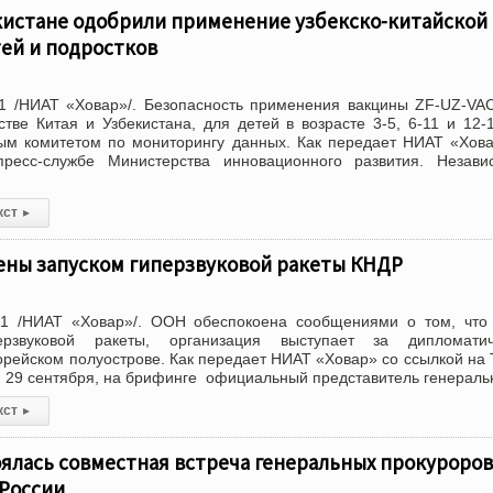
екистане одобрили применение узбекско-китайской
ей и подростков
1 /НИАТ «Ховар»/. Безопасность применения вакцины ZF-UZ-VA
стве Китая и Узбекистана, для детей в возрасте 3-5, 6-11 и 12-
ым комитетом по мониторингу данных. Как передает НИАТ «Хов
ресс-службе Министерства инновационного развития. Незави
кст
▸
ены запуском гиперзвуковой ракеты КНДР
1 /НИАТ «Ховар»/. ООН обеспокоена сообщениями о том, что
рзвуковой ракеты, организация выступает за дипломатич
орейском полуострове. Как передает НИАТ «Ховар» со ссылкой на
а, 29 сентября, на брифинге официальный представитель генераль
кст
▸
ялась совместная встреча генеральных прокуроров
 России