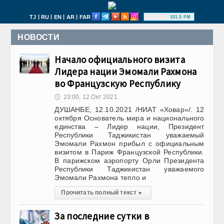
|
|
|
|
TJ
RU
EN
AR
FAR
101.5 FM
НОВОСТИ
Начало официального визита
Лидера нации Эмомали Рахмона
во Французскую Республику
🕔
23:00, 12.Окт 2021
ДУШАНБЕ, 12.10.2021 /НИАТ «Ховар»/. 12
октября Основатель мира и национального
единства – Лидер нации, Президент
Республики Таджикистан уважаемый
Эмомали Рахмон прибыл с официальным
визитом в Париж Французской Республики.
В парижском аэропорту Орли Президента
Республики Таджикистан уважаемого
Эмомали Рахмона тепло и
Прочитать полный текст
▸
За последние сутки в