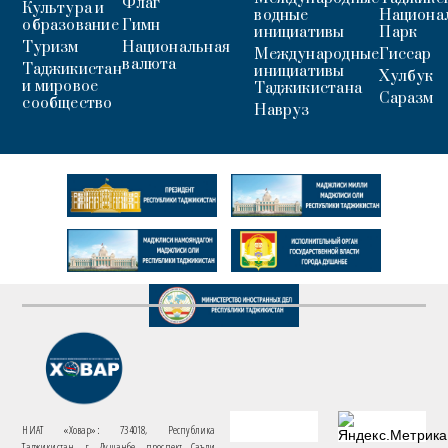
Флаг
Культура и
водные
Национа
образование
Гимн
инициативы
Парк
Туризм
Национальная
Международные
Гиссар
валюта
Таджикистан
инициативы
Хулбук
и мировое
Таджикистана
Саразм
сообщество
Навруз
НИАТ «Ховар»: 734018, Республика
Таджикистан, г. Душанбе, проспект Саъди