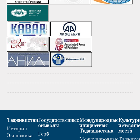
Таджикистан
Государственные
Международные
Культурн
символы
инициативы
историч
История
Таджикистана
места
Герб
Экономика
Международные
Таджикс