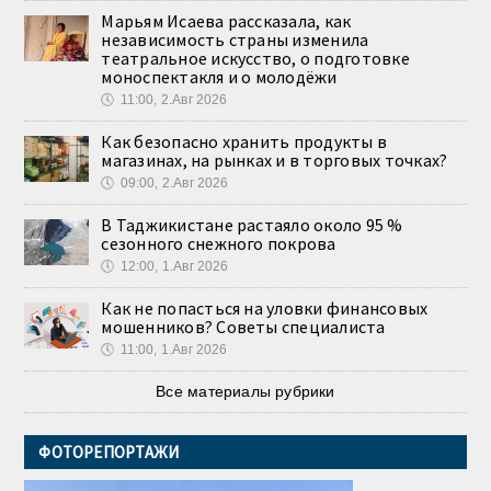
Марьям Исаева рассказала, как
независимость страны изменила
театральное искусство, о подготовке
моноспектакля и о молодёжи
🕔
11:00, 2.Авг 2026
Как безопасно хранить продукты в
магазинах, на рынках и в торговых точках?
🕔
09:00, 2.Авг 2026
В Таджикистане растаяло около 95 %
сезонного снежного покрова
🕔
12:00, 1.Авг 2026
Как не попасться на уловки финансовых
мошенников? Советы специалиста
🕔
11:00, 1.Авг 2026
Все материалы рубрики
ФОТОРЕПОРТАЖИ