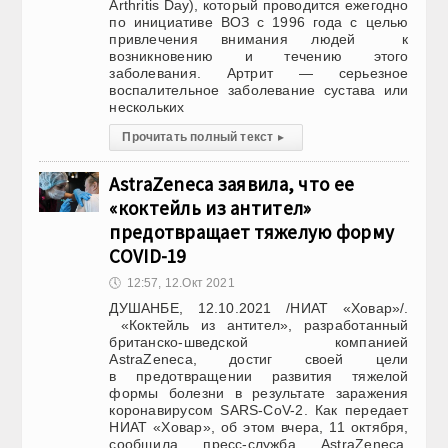
Arthritis Day), который проводится ежегодно
по инициативе ВОЗ с 1996 года с целью
привлечения внимания людей к
возникновению и течению этого
заболевания. Артрит — серьезное
воспалительное заболевание сустава или
нескольких
Прочитать полный текст
▸
AstraZeneca заявила, что ее
«коктейль из антител»
предотвращает тяжелую форму
COVID-19
🕔
12:57, 12.Окт 2021
ДУШАНБЕ, 12.10.2021 /НИАТ «Ховар»/.
«Коктейль из антител», разработанный
британско-шведской компанией
AstraZeneca, достиг своей цели
в предотвращении развития тяжелой
формы болезни в результате заражения
коронавирусом SARS-CoV-2. Как передает
НИАТ «Ховар», об этом вчера, 11 октября,
сообщила пресс-служба AstraZeneca.