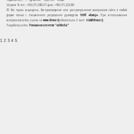
Шерози 16. тел.: +992 (37) 2385217, факс: +992 (37) 2232383
© Все права защищены. Воспроизведение или распространение материалов сайта в любой
форме только с письменного разрешения руководства
НИАТ «Ховар»
. При использовании
материалов сайта, ссылка на
www.khovar.tj
обязательна. E-mail:
niat@khovar.tj
Разработка сайта:
Рекламное агентство "adMedia"
1 2 3 4 5