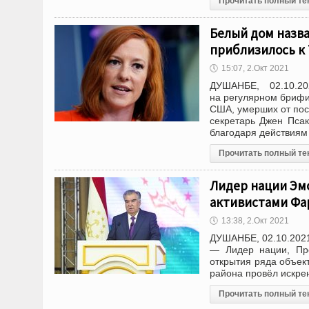
Прочитать полный те
Белый дом назва
приблизилось к 
🕔
15:07, 2.Окт 2021
ДУШАНБЕ, 02.10.2
на регулярном брифи
США, умерших от пос
секретарь Джен Псак
благодаря действиям
Прочитать полный те
Лидер нации Эм
активистами Фа
🕔
13:38, 2.Окт 2021
ДУШАНБЕ, 02.10.2021
— Лидер нации, Пр
открытия ряда объек
района провёл искре
Прочитать полный те