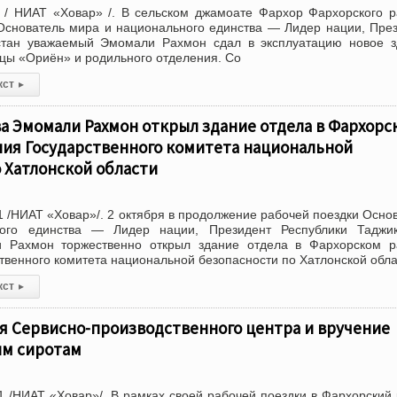
 / НИАТ «Ховар» /. В сельском джамоате Фархор Фархорского 
Основатель мира и национального единства — Лидер нации, Пре
стан уважаемый Эмомали Рахмон сдал в эксплуатацию новое з
цы «Ориён» и родильного отделения. Со
кст
▸
ва Эмомали Рахмон открыл здание отдела в Фархорс
ния Государственного комитета национальной
 Хатлонской области
 /НИАТ «Ховар»/. 2 октября в продолжение рабочей поездки Осно
ого единства — Лидер нации, Президент Республики Таджик
 Рахмон торжественно открыл здание отдела в Фархорском р
твенного комитета национальной безопасности по Хатлонской обла
кст
▸
я Сервисно-производственного центра и вручение
ым сиротам
 /НИАТ «Ховар»/. В рамках своей рабочей поездки в Фархорский