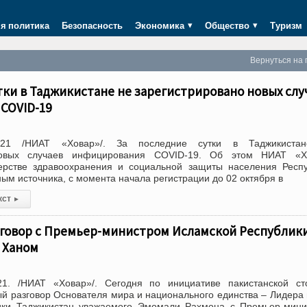
я политика
Безопасность
Экономика
Общество
Туризм
Вернуться на 
тки в Таджикистане не зарегистрировано новых слу
COVID-19
021 /НИАТ «Ховар»/. За последние сутки в Таджикиста
новых случаев инфицирования COVID-19. Об этом НИАТ «Х
рстве здравоохранения и социальной защиты населения Респу
ым источника, с момента начала регистрации до 02 октября в
кст
▸
говор c Премьер-министром Исламской Республик
 Ханом
1. /НИАТ «Ховар»/. Сегодня по инициативе пакистанской ст
й разговор Основателя мира и национального единства – Лидера
ики Таджикистан уважаемого Эмомали Рахмона с Премьер-мини