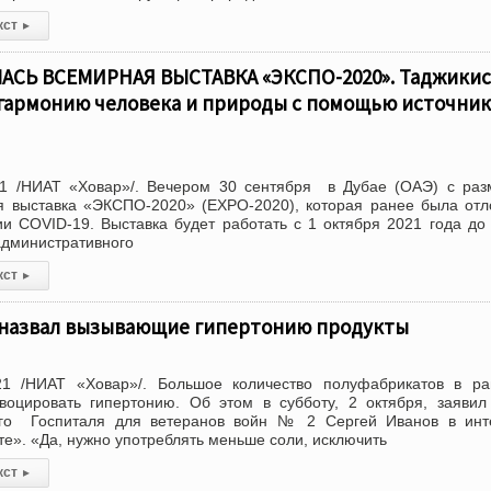
кст
▸
АСЬ ВСЕМИРНАЯ ВЫСТАВКА «ЭКСПО-2020». Таджикис
гармонию человека и природы с помощью источник
1 /НИАТ «Ховар»/. Вечером 30 сентября в Дубае (ОАЭ) с раз
я выставка «ЭКСПО-2020» (EXPO-2020), которая ранее была от
ии COVID-19. Выставка будет работать с 1 октября 2021 года до
административного
кст
▸
 назвал вызывающие гипертонию продукты
1 /НИАТ «Ховар»/. Большое количество полуфабрикатов в ра
воцировать гипертонию. Об этом в субботу, 2 октября, заявил
ого Госпиталя для ветеранов войн № 2 Сергей Иванов в инт
те». «Да, нужно употреблять меньше соли, исключить
кст
▸