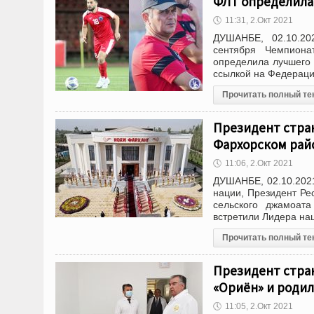
ФЛТ определила 
🕔
11:31, 2.Окт 2021
ДУШАНБЕ, 02.10.20
сентября Чемпиона
определила лучшего 
ссылкой на Федерац
Прочитать полный те
Президент стра
Фархорском рай
🕔
11:06, 2.Окт 2021
ДУШАНБЕ, 02.10.2021
нации, Президент Р
сельского джамоата
встретили Лидера нац
Прочитать полный те
Президент стра
«Ориён» и родил
🕔
11:05, 2.Окт 2021