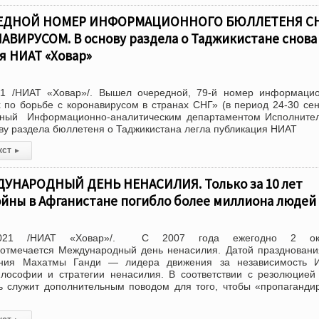
ЕДНОЙ НОМЕР ИНФОРМАЦИОННОГО БЮЛЛЕТЕНЯ СН
АВИРУСОМ. В основу раздела о Таджикистане снова
я НИАТ «Ховар»
1 /НИАТ «Ховар»/. Вышел очередной, 79-й номер информацио
по борьбе с коронавирусом в странах СНГ» (в период 24-30 се
нный Информационно-аналитическим департаментом Исполнител
ову раздела бюллетеня о Таджикистана легла публикация НИАТ
кст
▸
УНАРОДНЫЙ ДЕНЬ НЕНАСИЛИЯ. Только за 10 лет
ойны в Афганистане погибло более миллиона людей
2021 /НИАТ «Ховар»/. С 2007 года ежегодно 2 ок
отмечается Международный день ненасилия. Датой празднован
ния Махатмы Ганди — лидера движения за независимость И
лософии и стратегии ненасилия. В соответствии с резолюцие
 служит дополнительным поводом для того, чтобы «пропаганди