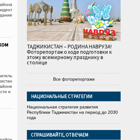
района
зидент
дание
ком
ТАДЖИКИСТАН – РОДИНА НАВРУЗА!
Фоторепортаж о ходе подготовки к
этому всемирному празднику в
столице
ватель
Все фоторепортажи
истан
айоне
сти и
НАЦИОНАЛЬНЫЕ СТРАТЕГИИ
Национальная стратегия развития
Республики Таджикистан на период до 2030
года
СПРАШИВАЙТЕ, ОТВЕЧАЕМ
 район