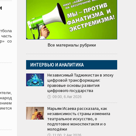
и
тбола
часть
р» со
Все материалы рубрики
ИНТЕРВЬЮ И АНАЛИТИКА
Независимый Таджикистан в эпоху
цифровой трансформации:
правовые основы развития
цифрового государства
тели,
🕔
09:00, 6.Авг 2026
 народ
лением
ляется
Марьям Исаева рассказала, как
независимость страны изменила
театральное искусство, о
подготовке моноспектакля и о
молодёжи
🕔
11:00, 2.Авг 2026