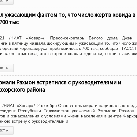
кст
▸
л ужасающим фактом то, что число жертв ковида в
700 тыс
021 /НИАТ «Ховар»/. Пресс-секретарь Белого дома Джен 
нге в пятницу назвала шокирующим и ужасающим то, что число ж
ледствий коронавируса, приблизилось к 700 тыс, сообщает ТАСС. 
и также отметила, что в стране спасли «десятки, сотни тысяч ж
кст
▸
омали Рахмон встретился с руководителями и
рхорского района
 /НИАТ «Ховар»/. 2 октября Основатель мира и национального ед
езидент Республики Таджикистан уважаемый Эмомали Рахмон 
тов и ознакомления с условиями жизни населения в центре Фархо
ннюю встречу с руководителями и
кст
▸