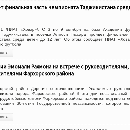
ет финальная часть чемпионата Таджикистана сред
21 /НИАТ «Ховар»/. С 3 по 9 октября на базе Академии фу
Таджикистана в поселке Алмоси Гиссара пройдет финальная 
стана среди детей до 12 лет. Об этом сообщает НИАТ «Хова
ию футбола
кст
▸
ии Эмомали Рахмона на встрече с руководителями,
жителями Фархорского района
рский район Дорогие соотечественники! Уважаемые руководи
авители народа Фархорского района! В эти дни весь славный
 трудолюбивые жители Фархорского района, находятся под впечат
нования 30-летия Государственной независимости, которое яв
ой
кст
▸