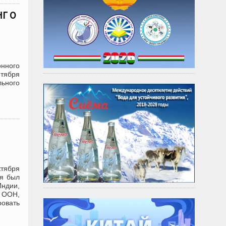
Г О
нного
нтября
ьного
тября
ия был
ндии,
й ООН,
ровать