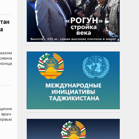
тан
а
махом
ложена
 конца
ционе
 врач-
ервью