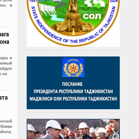
ны, в
ага
йона
мира и
аемый
айдон
а на
ата
онской
ублики
айона,