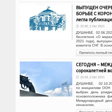
ВЫПУЩЕН ОЧЕР
БОРЬБЕ С КОРОН
легла публикаци
🕔
15:40, 2.Окт 2021
ДУШАНБЕ, 02.06.202
бюллетеня «О мерах 
2021 года), выпуще
комитета СНГ. В осн
Прочитать полный те
СЕГОДНЯ – МЕЖД
сорокалетней в
🕔
15:34, 2.Окт 2021
ДУШАНБЕ, 02.10.
по инициативе ООН 
выбран день рожде
основоположника фи
Международный день
ненасилие,