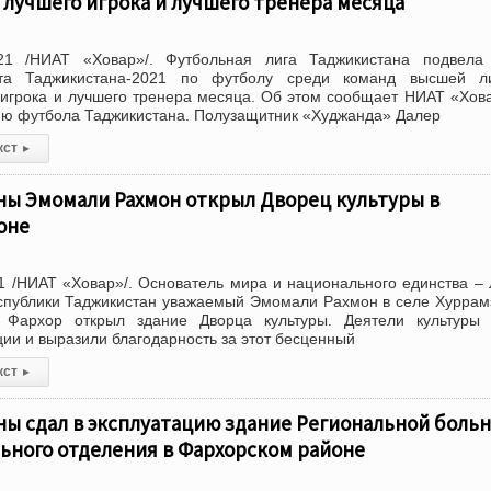
лучшего игрока и лучшего тренера месяца
21 /НИАТ «Ховар»/. Футбольная лига Таджикистана подвела 
та Таджикистана-2021 по футболу среди команд высшей л
игрока и лучшего тренера месяца. Об этом сообщает НИАТ «Хов
ию футбола Таджикистана. Полузащитник «Худжанда» Далер
кст
▸
ны Эмомали Рахмон открыл Дворец культуры в
оне
 /НИАТ «Ховар»/. Основатель мира и национального единства –
еспублики Таджикистан уважаемый Эмомали Рахмон в селе Хурра
 Фархор открыл здание Дворца культуры. Деятели культуры 
ии и выразили благодарность за этот бесценный
кст
▸
ны сдал в эксплуатацию здание Региональной боль
ьного отделения в Фархорском районе