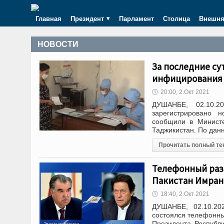
Главная
Президент
Парламент
Столица
Внешня
НОВОСТИ
За последние су
инфицирования 
🕔
20:00, 2.Окт 2021
ДУШАНБЕ, 02.10.2
зарегистрировано 
сообщили в Министе
Таджикистан. По данн
Прочитать полный те
Телефонный раз
Пакистан Имран
🕔
18:40, 2.Окт 2021
ДУШАНБЕ, 02.10.202
состоялся телефонны
Президента Республ