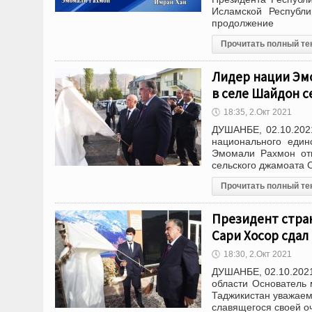
Исламской Республ
продолжение
Прочитать полный те
Лидер нации Эм
в селе Шайдон с
🕔
18:35, 2.Окт 2021
ДУШАНБЕ, 02.10.202
национального един
Эмомали Рахмон отк
сельского джамоата 
Прочитать полный те
Президент стра
Сари Хосор сдал
🕔
18:30, 2.Окт 2021
ДУШАНБЕ, 02.10.2021
области Основатель 
Таджикистан уважаем
славящегося своей о