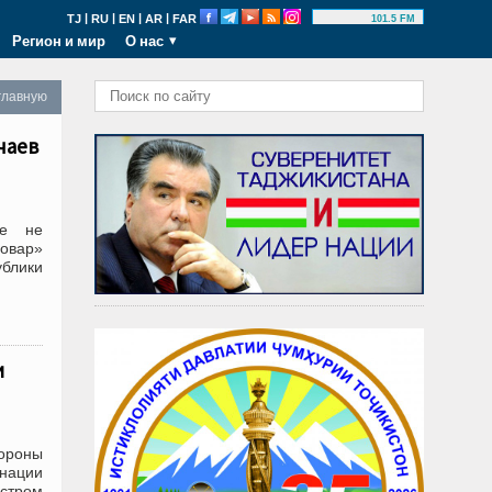
|
|
|
|
TJ
RU
EN
AR
FAR
101.5 FM
Регион и мир
О нас
главную
чаев
не не
овар»
блики
и
ороны
 нации
стром