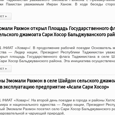
ики Пакистан уважаемым Имран Ханом. В ходе беседы сторо
кст
▸
омали Рахмон открыл Площадь Государственного фл
ельского джамоата Сари Хосор Бальджуванского ра
1 /НИАТ «Ховар»/. В продолжение рабочей поездки Основатель 
ства — Лидер нации, Президент Республики Таджикистан уваж
рыл площадь Государственного флага Таджикистана в селе Ш
Сари Хосор Бальджуванского района. Эта инициатива осуществлен
кст
▸
ны Эмомали Рахмон в селе Шайдон сельского джамо
 в эксплуатацию предприятие «Асали Сари Хосор»
 /НИАТ «Ховар»/. На второй день поездки в города и районы Хатл
мира и национального единства — Лидер нации, Президент Респ
ый Эмомали Рахмон посетил село Сари Хосор Бальджуванского р
чаровательной и чарующей природой,