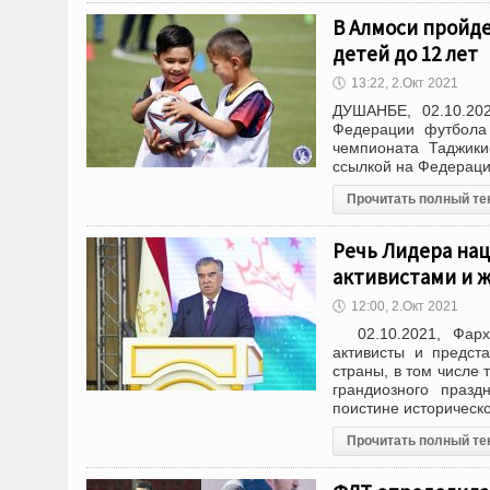
В Алмоси пройд
детей до 12 лет
🕔
13:22, 2.Окт 2021
ДУШАНБЕ, 02.10.20
Федерации футбола 
чемпионата Таджики
ссылкой на Федерац
Прочитать полный те
Речь Лидера нац
активистами и 
🕔
12:00, 2.Окт 2021
02.10.2021, Фархо
активисты и предст
страны, в том числе
грандиозного празд
поистине историческ
Прочитать полный те