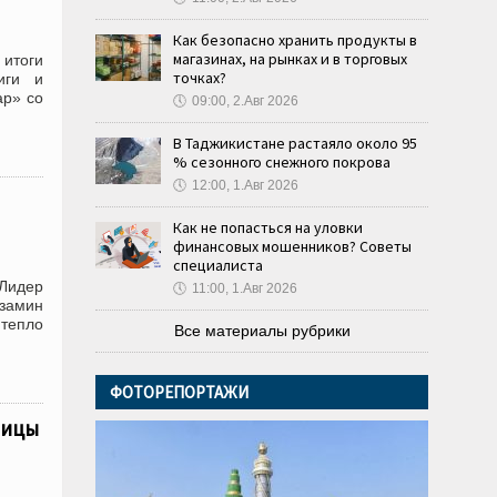
Как безопасно хранить продукты в
магазинах, на рынках и в торговых
итоги
точках?
иги и
ар» со
🕔
09:00, 2.Авг 2026
В Таджикистане растаяло около 95
% сезонного снежного покрова
🕔
12:00, 1.Авг 2026
Как не попасться на уловки
финансовых мошенников? Советы
специалиста
 Лидер
🕔
11:00, 1.Авг 2026
мзамин
тепло
Все материалы рубрики
ФОТОРЕПОРТАЖИ
ницы