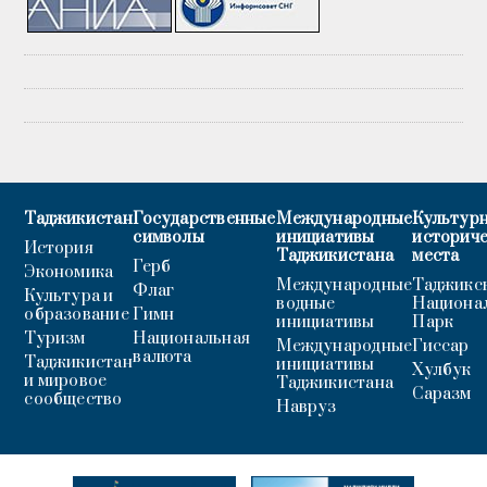
Таджикистан
Государственные
Международные
Культурн
символы
инициативы
историч
История
Таджикистана
места
Герб
Экономика
Международные
Таджикс
Флаг
Культура и
водные
Национа
образование
Гимн
инициативы
Парк
Туризм
Национальная
Международные
Гиссар
валюта
Таджикистан
инициативы
Хулбук
и мировое
Таджикистана
Саразм
сообщество
Навруз