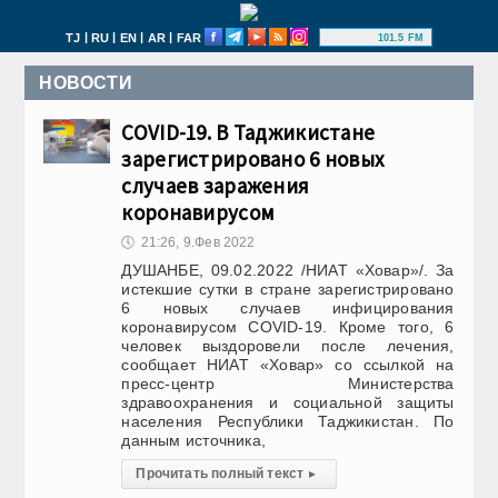
|
|
|
|
TJ
RU
EN
AR
FAR
101.5 FM
НОВОСТИ
COVID-19. В Таджикистане
зарегистрировано 6 новых
случаев заражения
коронавирусом
🕔
21:26, 9.Фев 2022
ДУШАНБЕ, 09.02.2022 /НИАТ «Ховар»/. За
истекшие сутки в стране зарегистрировано
6 новых случаев инфицирования
коронавирусом COVID-19. Кроме того, 6
человек выздоровели после лечения,
сообщает НИАТ «Ховар» со ссылкой на
пресс-центр Министерства
здравоохранения и социальной защиты
населения Республики Таджикистан. По
данным источника,
Прочитать полный текст
▸