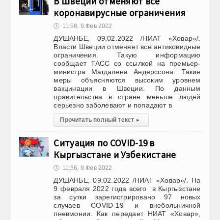
В Швеции отменяют все
коронавирусные ограничения
🕔
11:58, 9.Фев 2022
ДУШАНБЕ, 09.02.2022 /НИАТ «Ховар»/.
Власти Швеции отменяет все антиковидные
ограничения. Такую информацию
сообщает ТАСС со ссылкой на премьер-
министра Магдалена Андерссона. Такие
меры объясняются высоким уровнем
вакцинации в Швеции. По данным
правительства в стране меньше людей
серьезно заболевают и попадают в
Прочитать полный текст
▸
Ситуация по COVID-19 в
Кыргызстане и Узбекистане
🕔
11:56, 9.Фев 2022
ДУШАНБЕ, 09.02.2022 /НИАТ «Ховар»/. На
9 февраля 2022 года всего в Кыргызстане
за сутки зарегистрировано 97 новых
случаев COVID-19 и внебольничной
пневмонии. Как передает НИАТ «Ховар»,