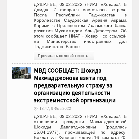
ДУШАНБЕ, 09.02.2022 /НИАТ «Ховар»/. В
Джидде 7 февраля состоялась встреча
Посла Республики Таджикистан в
Королевстве Саудовская Аравия Акрама
Карими с Президентом Исламского банка
развития Мухаммадом Аль-Джассером. Об
этом сообщает НИАТ «Ховар» со ссылкой
на Министерство иностранных дел
Таджикистана. В ходе
Прочитать полный текст
▸
МВД СООБЩАЕТ: Шохида
Махмадджонова взята под
предварительную стражу за
организацию деятельности
экстремистской организации
🕔
13:47, 9.Фев 2022
ДУШАНБЕ, 09.02.2022 /НИАТ «Ховар»/. В
отношении гражданки Махмадджоновой
Шохиды Давлатджоновны (родилась
15.04.1977), проживающей по адресу:
Вахдат, ул. Хуросон, корпус 16, комната 20,