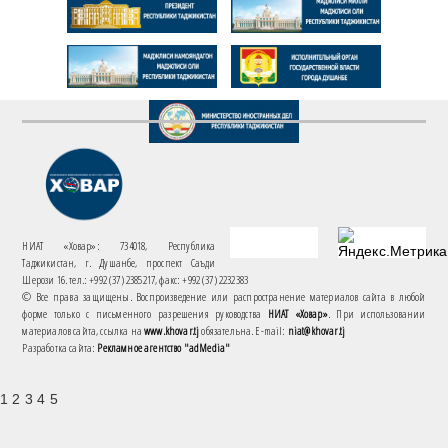
НИАТ «Ховар»: 734018, Республика
Таджикистан, г. Душанбе, проспект Саъди
Шерози 16. тел.: +992 (37) 2385217, факс: +992 (37) 2232383
© Все права защищены. Воспроизведение или распространение материалов сайта в любой
форме только с письменного разрешения руководства
НИАТ «Ховар»
. При использовании
материалов сайта, ссылка на
www.khovar.tj
обязательна. E-mail:
niat@khovar.tj
Разработка сайта:
Рекламное агентство "adMedia"
1 2 3 4 5