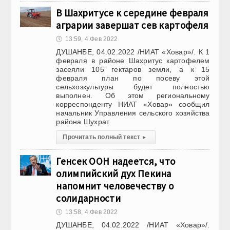
В Шахритусе к середине февраля
аграрии завершат сев картофеля
🕔
13:59, 4.Фев 2022
ДУШАНБЕ, 04.02.2022 /НИАТ «Ховар»/. К 1
февраля в районе Шахритус картофелем
засеяли 105 гектаров земли, а к 15
февраля план по посеву этой
сельхозкультуры будет полностью
выполнен. Об этом региональному
корреспонденту НИАТ «Ховар» сообщил
начальник Управления сельского хозяйства
района Шухрат
Прочитать полный текст
▸
Генсек ООН надеется, что
олимпийский дух Пекина
напомнит человечеству о
солидарности
🕔
13:58, 4.Фев 2022
ДУШАНБЕ, 04.02.2022 /НИАТ «Ховар»/.