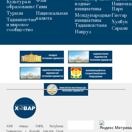
Флаг
Культура и
водные
Национа
образование
Гимн
инициативы
Парк
Туризм
Национальная
Международные
Гиссар
валюта
Таджикистан
инициативы
Хулбук
и мировое
Таджикистана
Саразм
сообщество
Навруз
НИАТ «Ховар»: 734018, Республика
Таджикистан, г. Душанбе, проспект Саъди