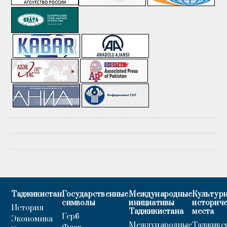
Таджикистан
Государственные
Международные
Культурн
символы
инициативы
историч
История
Таджикистана
места
Герб
Экономика
Международные
Таджикс