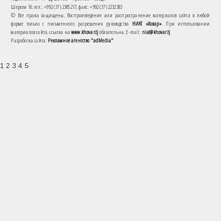
Шерози 16. тел.: +992 (37) 2385217, факс: +992 (37) 2232383
© Все права защищены. Воспроизведение или распространение материалов сайта в любой
форме только с письменного разрешения руководства
НИАТ «Ховар»
. При использовании
материалов сайта, ссылка на
www.khovar.tj
обязательна. E-mail:
niat@khovar.tj
Разработка сайта:
Рекламное агентство "adMedia"
1 2 3 4 5