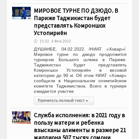
МИРОВОЕ ТУРНЕ ПО ДЗЮДО. В
Париже Таджикистан будет
представлять Комроншох
Устопириён
🕔
15:32, 4.Фев 2022
ДУШАНБЕ, 04.02.2022 /НИАТ «Ховар»/.
Мировое турне по дзюдо продолжится
турниром Большого шлема в Париже.
Таджикистан будет представлять
Комроншох Устопириён в весовой
категории до 90 кг. Об этом НИАТ «Ховар»
сообщили в Национальном олимпийском
комитете Таджикистана. Всего в турнире
ожидается участие
Прочитать полный текст
▸
Служба исполнения: в 2021 году в
пользу матери и ребенка
взысканы алименты в размере 21
миллиона 507 тысяч сомони