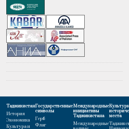
Таджикистан
Государственные
Международные
Культурн
символы
инициативы
историч
История
Таджикистана
места
Герб
Экономика
Международные
Таджикс
Флаг
Культура и
водные
Национа