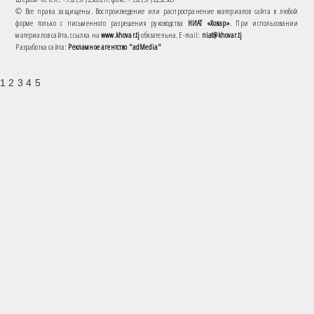
© Все права защищены. Воспроизведение или распространение материалов сайта в любой
форме только с письменного разрешения руководства
НИАТ «Ховар»
. При использовании
материалов сайта, ссылка на
www.khovar.tj
обязательна. E-mail:
niat@khovar.tj
Разработка сайта:
Рекламное агентство "adMedia"
1 2 3 4 5