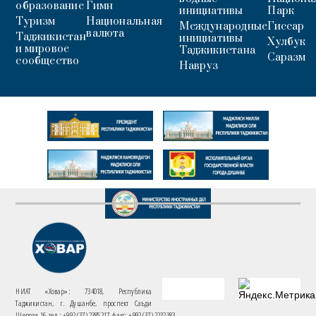
образование
Гимн
инициативы
Парк
Туризм
Национальная
Международные
Гиссар
валюта
Таджикистан
инициативы
Хулбук
и мировое
Таджикистана
Саразм
сообщество
Навруз
НИАТ «Ховар»: 734018, Республика
Таджикистан, г. Душанбе, проспект Саъди
Шерози 16. тел.: +992 (37) 2385217, факс: +992 (37) 2232383