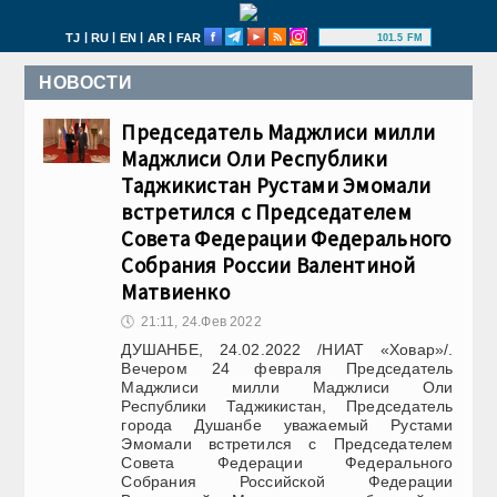
|
|
|
|
TJ
RU
EN
AR
FAR
101.5 FM
НОВОСТИ
Председатель Маджлиси милли
Маджлиси Оли Республики
Таджикистан Рустами Эмомали
встретился с Председателем
Совета Федерации Федерального
Собрания России Валентиной
Матвиенко
🕔
21:11, 24.Фев 2022
ДУШАНБЕ, 24.02.2022 /НИАТ «Ховар»/.
Вечером 24 февраля Председатель
Маджлиси милли Маджлиси Оли
Республики Таджикистан, Председатель
города Душанбе уважаемый Рустами
Эмомали встретился с Председателем
Совета Федерации Федерального
Собрания Российской Федерации