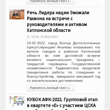
Прочитать полный текст
▸
Речь Лидера нации Эмомали
Рахмона на встрече с
руководителями и активом
Хатлонской области
🕔
13:46, 24.Фев 2022
24.02.2022, город Бохтар Достопочтенные
присутствующие! Анализы показывают, что
жители городов и районов Хатлонской
области во имя достойной встречи
великого национального праздника –
тридцатой годовщины Государственной
независимости Таджикистана проделали
грандиозные работы по созиданию и
благоустройству, завершили минувший год
со значительными достижениями.
Прочитать полный текст
▸
КУБОК АФК-2022. Групповой этап
в квартете «Е» с участием ЦСКА