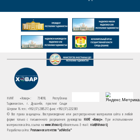
НИАТ «Ховар»: 734018, Республика
Таджикистан, г. Душанбе, проспект Саъди
Шерози 16. тел.: +992 (37) 2385217, факс: +992 (37) 2232383
© Все права защищены. Воспроизведение или распространение материалов сайта в любой
форме только с письменного разрешения руководства
НИАТ «Ховар»
. При использовании
материалов сайта, ссылка на
www.khovar.tj
обязательна. E-mail:
niat@khovar.tj
Разработка сайта:
Рекламное агентство "adMedia"