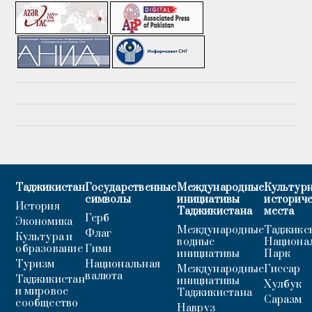
Таджикистан
Государственные
Международные
Культурн
символы
инициативы
историч
История
Таджикистана
места
Герб
Экономика
Международные
Таджикс
Флаг
Культура и
водные
Национа
образование
Гимн
инициативы
Парк
Туризм
Национальная
Международные
Гиссар
валюта
Таджикистан
инициативы
Хулбук
и мировое
Таджикистана
Саразм
сообщество
Навруз