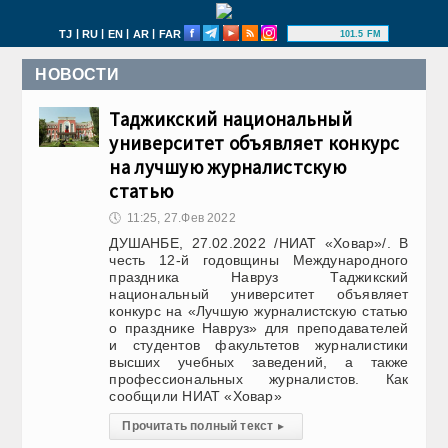
|
|
|
|
TJ
RU
EN
AR
FAR
101.5 FM
НОВОСТИ
Таджикский национальный
университет объявляет конкурс
на лучшую журналистскую
статью
🕔
11:25, 27.Фев 2022
ДУШАНБЕ, 27.02.2022 /НИАТ «Ховар»/. В
честь 12-й годовщины Международного
праздника Навруз Таджикский
национальный университет объявляет
конкурс на «Лучшую журналистскую статью
о празднике Навруз» для преподавателей
и студентов факультетов журналистики
высших учебных заведений, а также
профессиональных журналистов. Как
сообщили НИАТ «Ховар»
Прочитать полный текст
▸