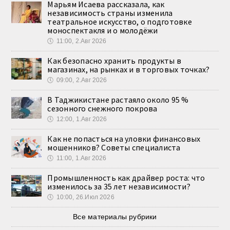
Марьям Исаева рассказала, как
независимость страны изменила
театральное искусство, о подготовке
моноспектакля и о молодёжи
🕔
11:00, 2.Авг 2026
Как безопасно хранить продукты в
магазинах, на рынках и в торговых точках?
🕔
09:00, 2.Авг 2026
В Таджикистане растаяло около 95 %
сезонного снежного покрова
🕔
12:00, 1.Авг 2026
Как не попасться на уловки финансовых
мошенников? Советы специалиста
🕔
11:00, 1.Авг 2026
Промышленность как драйвер роста: что
изменилось за 35 лет независимости?
🕔
10:00, 26.Июл 2026
Все материалы рубрики