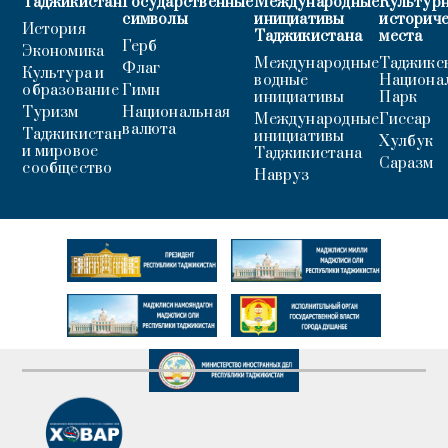
Таджикистан
Государственные
Международные
Культурн
символы
инициативы
историч
История
Таджикистана
места
Герб
Экономика
Международные
Таджикс
Флаг
Культура и
водные
Национа
образование
Гимн
инициативы
Парк
Туризм
Национальная
Международные
Гиссар
валюта
Таджикистан
инициативы
Хулбук
и мировое
Таджикистана
Саразм
сообщество
Навруз