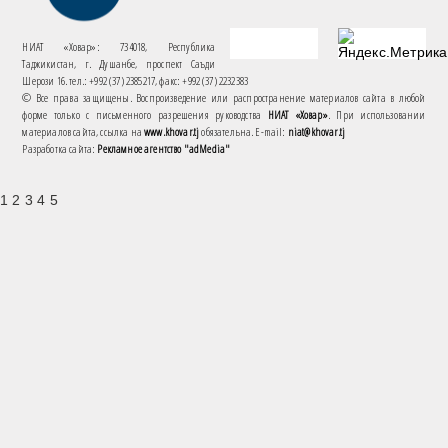
НИАТ «Ховар»: 734018, Республика
Таджикистан, г. Душанбе, проспект Саъди
Шерози 16. тел.: +992 (37) 2385217, факс: +992 (37) 2232383
© Все права защищены. Воспроизведение или распространение материалов сайта в любой
форме только с письменного разрешения руководства
НИАТ «Ховар»
. При использовании
материалов сайта, ссылка на
www.khovar.tj
обязательна. E-mail:
niat@khovar.tj
Разработка сайта:
Рекламное агентство "adMedia"
1 2 3 4 5