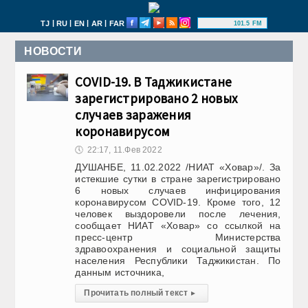
|
|
|
|
TJ
RU
EN
AR
FAR
101.5 FM
НОВОСТИ
COVID-19. В Таджикистане
зарегистрировано 2 новых
случаев заражения
коронавирусом
🕔
22:17, 11.Фев 2022
ДУШАНБЕ, 11.02.2022 /НИАТ «Ховар»/. За
истекшие сутки в стране зарегистрировано
6 новых случаев инфицирования
коронавирусом COVID-19. Кроме того, 12
человек выздоровели после лечения,
сообщает НИАТ «Ховар» со ссылкой на
пресс-центр Министерства
здравоохранения и социальной защиты
населения Республики Таджикистан. По
данным источника,
Прочитать полный текст
▸