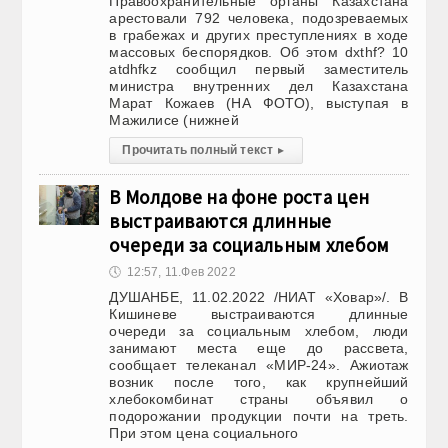
Правоохранительные органы Казахстана
арестовали 792 человека, подозреваемых
в грабежах и других преступлениях в ходе
массовых беспорядков. Об этом dxthf? 10
atdhfkz сообщил первый заместитель
министра внутренних дел Казахстана
Марат Кожаев (НА ФОТО), выступая в
Мажилисе (нижней
Прочитать полный текст
▸
В Молдове на фоне роста цен
выстраиваются длинные
очереди за социальным хлебом
🕔
12:57, 11.Фев 2022
ДУШАНБЕ, 11.02.2022 /НИАТ «Ховар»/. В
Кишиневе выстраиваются длинные
очереди за социальным хлебом, люди
занимают места еще до рассвета,
сообщает телеканал «МИР-24». Ажиотаж
возник после того, как крупнейший
хлебокомбинат страны объявил о
подорожании продукции почти на треть.
При этом цена социального