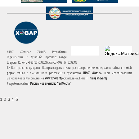
НИАТ «Ховар»: 734018, Республика
Таджикистан, г. Душанбе, проспект Саъди
Шерози 16. тел.: +992 (37) 2385217, факс: +992 (37) 2232383
© Все права защищены. Воспроизведение или распространение материалов сайта в любой
форме только с письменного разрешения руководства
НИАТ «Ховар»
. При использовании
материалов сайта, ссылка на
www.khovar.tj
обязательна. E-mail:
niat@khovar.tj
Разработка сайта:
Рекламное агентство "adMedia"
1 2 3 4 5