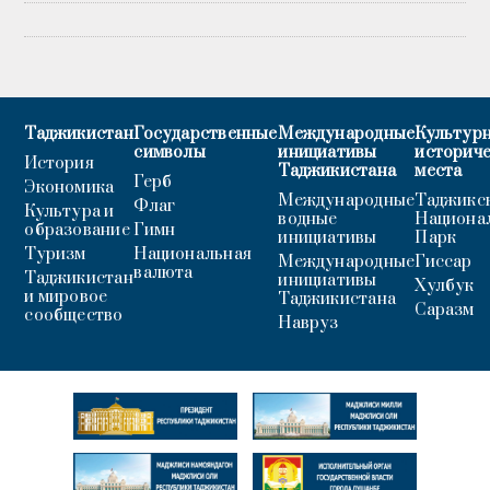
Таджикистан
Государственные
Международные
Культурн
символы
инициативы
историч
История
Таджикистана
места
Герб
Экономика
Международные
Таджикс
Флаг
Культура и
водные
Национа
образование
Гимн
инициативы
Парк
Туризм
Национальная
Международные
Гиссар
валюта
Таджикистан
инициативы
Хулбук
и мировое
Таджикистана
Саразм
сообщество
Навруз