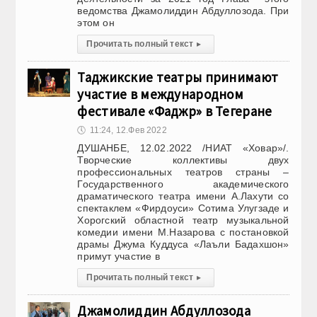
ведомства Джамолиддин Абдуллозода. При
этом он
Прочитать полный текст
▸
Таджикские театры принимают
участие в международном
фестивале «Фаджр» в Тегеране
🕔
11:24, 12.Фев 2022
ДУШАНБЕ, 12.02.2022 /НИАТ «Ховар»/.
Творческие коллективы двух
профессиональных театров страны –
Государственного академического
драматического театра имени А.Лахути со
спектаклем «Фирдоуси» Сотима Улугзаде и
Хорогский областной театр музыкальной
комедии имени М.Назарова с постановкой
драмы Джума Куддуса «Лаъли Бадахшон»
примут участие в
Прочитать полный текст
▸
Джамолиддин Абдуллозода