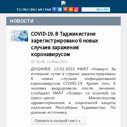
|
|
|
|
TJ
RU
EN
AR
FAR
101.5 FM
НОВОСТИ
COVID-19. В Таджикистане
зарегистрировано 6 новых
случаев заражения
коронавирусом
🕔
22:40, 12.Фев 2022
ДУШАНБЕ, 12.02.2022 /НИАТ «Ховар»/. За
истекшие сутки в стране зарегистрировано
6 новых случаев инфицирования
коронавирусом COVID-19. Кроме того, 6
человек выздоровели после лечения,
сообщает НИАТ «Ховар» со ссылкой на
пресс-центр Министерства
здравоохранения и социальной защиты
населения Республики Таджикистан. По
данным источника,
Прочитать полный текст
▸