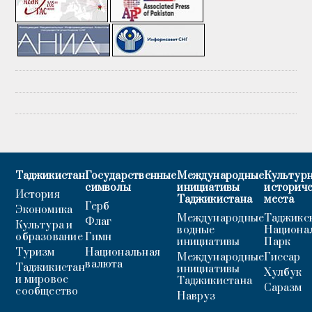
Таджикистан
Государственные
Международные
Культурн
символы
инициативы
историч
История
Таджикистана
места
Герб
Экономика
Международные
Таджикс
Флаг
Культура и
водные
Национа
образование
Гимн
инициативы
Парк
Туризм
Национальная
Международные
Гиссар
валюта
Таджикистан
инициативы
Хулбук
и мировое
Таджикистана
Саразм
сообщество
Навруз