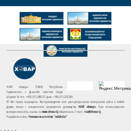
НИАТ «Ховар»: 734018, Республика
Таджикистан, г. Душанбе, проспект Саъди
Шерози 16. тел.: +992 (37) 2385217, факс: +992 (37) 2232383
© Все права защищены. Воспроизведение или распространение материалов сайта в любой
форме только с письменного разрешения руководства
НИАТ «Ховар»
. При использовании
материалов сайта, ссылка на
www.khovar.tj
обязательна. E-mail:
niat@khovar.tj
Разработка сайта:
Рекламное агентство "adMedia"