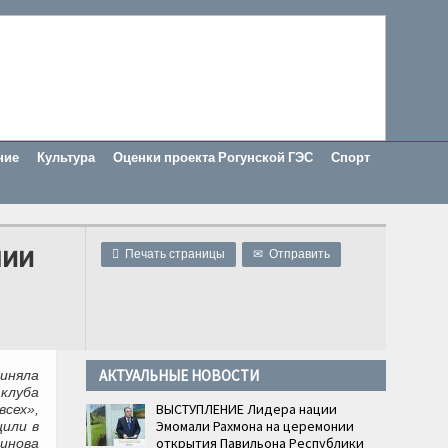
ние
Культура
Оценки проекта Рогунской ГЭС
Спорт
нии

Печать страницы
✉
Отправить
АКТУАЛЬНЫЕ НОВОСТИ
иняла
клуба
ВЫСТУПЛЕНИЕ Лидера нации
всех»,
Эмомали Рахмона на церемонии
или в
открытия Павильона Республики
инова