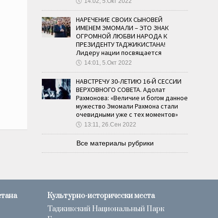
🕔
14:02, 5.Окт 2022
НАРЕЧЕНИЕ СВОИХ СЫНОВЕЙ
ИМЕНЕМ ЭМОМАЛИ – ЭТО ЗНАК
ОГРОМНОЙ ЛЮБВИ НАРОДА К
ПРЕЗИДЕНТУ ТАДЖИКИСТАНА!
Лидеру нации посвящается
🕔
14:01, 5.Окт 2022
НАВСТРЕЧУ 30-ЛЕТИЮ 16-Й СЕССИИ
ВЕРХОВНОГО СОВЕТА. Адолат
Рахмонова: «Величие и богом данное
мужество Эмомали Рахмона стали
очевидными уже с тех моментов»
🕔
13:11, 26.Сен 2022
Все материалы рубрики
стана
Культурно-исторически места
Таджикский Национальный Парк