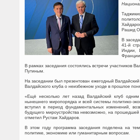
Национа
Таджики
политол
Хайдаро
Рашид О
В заседа
41-й стр
Индии, 
Франции,
В рамках заседания состоялись встречи участников В
Путиным.
На заседании был презентован ежегодный Валдайский 
Валдайского клуба о неизбежном уходе в прошлое пон
«Ещё несколько лет назад Валдайский клуб одним
нынешнего миропорядка и всей системы политико-экон
вступил в период фундаментальных изменений, воз
будущего мироустройства невозможно, на прошедшей
отметил Рустам Хайдаров.
В этом году программа заседания поделена на те
политике, экономике или гуманитарным вопросам.