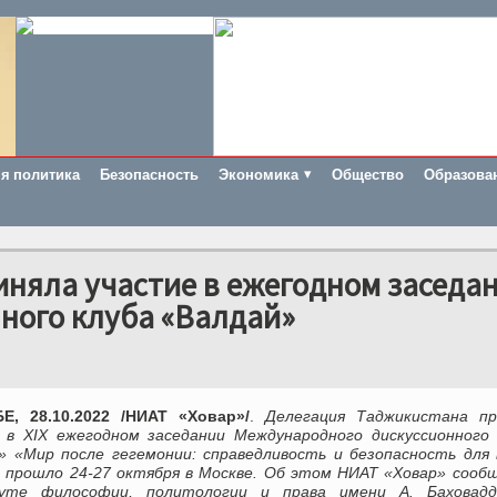
я политика
Безопасность
Экономика
Общество
Образова
няла участие в ежегодном заседа
ного клуба «Валдай»
, 28.10.2022 /НИАТ «Ховар»/
.
Делегация Таджикистана пр
 в XIX ежегодном заседании Международного дискуссионного 
» «Мир после гегемонии: справедливость и безопасность для 
 прошло 24-27 октября в Москве. Об этом НИАТ «Ховар» сообщ
уте философии, политологии и права имени А. Баховадд