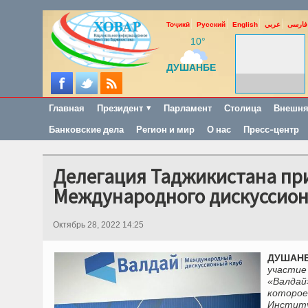
Тоҷикӣ
Русский
English
عربي
فارسی
10°
ДУШАНБЕ
Главная
Президент
Парламент
Столица
Внешня
Банковские дела
Регион и мир
О нас
Пресс-центр
Делегация Таджикистана при
Международного дискуссион
Октябрь 28, 2022 14:25
ДУШАНБЕ
участие
«Валдай
которое
Инстит