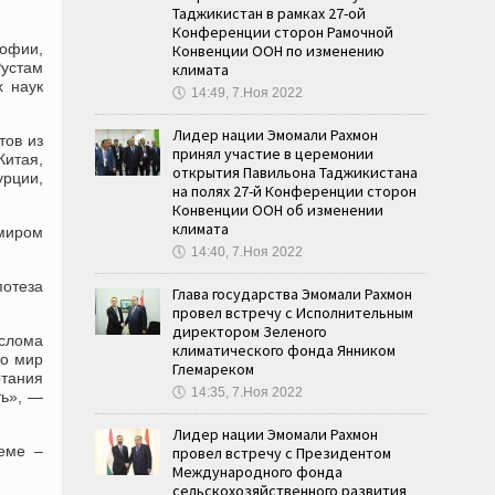
Таджикистан в рамках 27-ой
Конференции сторон Рамочной
офии,
Конвенции ООН по изменению
Рустам
климата
х наук
🕔
14:49, 7.Ноя 2022
Лидер нации Эмомали Рахмон
тов из
принял участие в церемонии
Китая,
открытия Павильона Таджикистана
урции,
на полях 27-й Конференции сторон
Конвенции ООН об изменении
климата
имиром
🕔
14:40, 7.Ноя 2022
потеза
Глава государства Эмомали Рахмон
провел встречу с Исполнительным
директором Зеленого
слома
климатического фонда Янником
то мир
Глемареком
ртания
🕔
14:35, 7.Ноя 2022
ть», —
Лидер нации Эмомали Рахмон
еме –
провел встречу с Президентом
Международного фонда
сельскохозяйственного развития