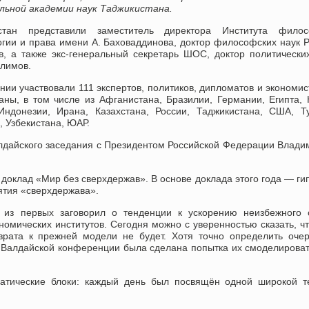
льной академии наук Таджикистана.
стан представили заместитель директора Института филос
огии и права имени А. Баховаддинова, доктор философских наук 
в, а также экс-генеральный секретарь ШОС, доктор политически
лимов.
нии участвовали 111 экспертов, политиков, дипломатов и экономис
аны, в том числе из Афганистана, Бразилии, Германии, Египта, 
Индонезии, Ирана, Казахстана, России, Таджикистана, США, Т
 Узбекистана, ЮАР.
алдайского заседания с Президентом Российской Федерации Влад
доклад «Мир без сверхдержав». В основе доклада этого года — ги
ятия «сверхдержава».
 из первых заговорил о тенденции к ускорению неизбежного 
омических институтов. Сегодня можно с уверенностью сказать, ч
врата к прежней модели не будет. Хотя точно определить оче
 Валдайской конференции была сделана попытка их смоделирова
матические блоки: каждый день был посвящён одной широкой т