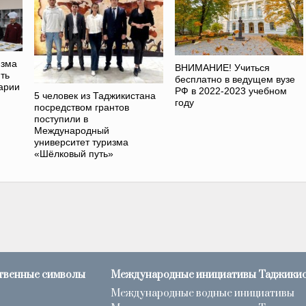
изма
ВНИМАНИЕ! Учиться
ть
бесплатно в ведущем вузе
арии
РФ в 2022-2023 учебном
5 человек из Таджикистана
году
посредством грантов
поступили в
Международный
университет туризма
«Шёлковый путь»
твенные символы
Международные инициативы Таджики
Международные водные инициативы