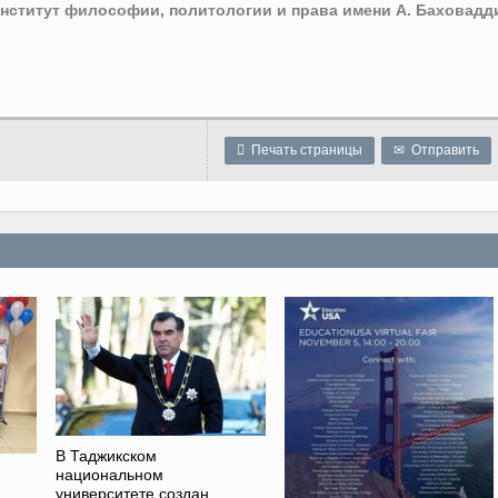
нститут философии, политологии и права имени А. Баховадд

Печать страницы
✉
Отправить
В Таджикском
национальном
университете создан