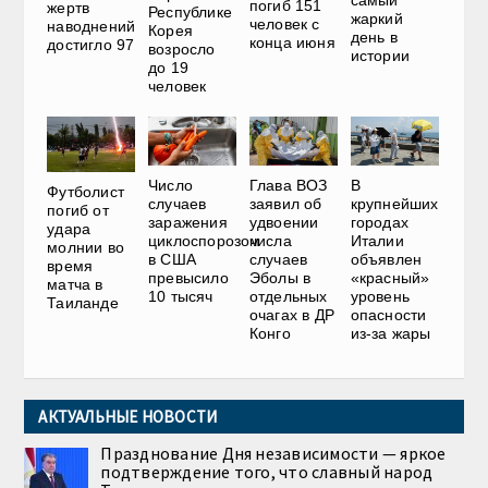
погиб 151
жертв
Республике
жаркий
человек с
наводнений
Корея
день в
конца июня
достигло 97
возросло
истории
до 19
человек
Число
Глава ВОЗ
В
Футболист
случаев
заявил об
крупнейших
погиб от
заражения
удвоении
городах
удара
циклоспорозом
числа
Италии
молнии во
в США
случаев
объявлен
время
превысило
Эболы в
«красный»
матча в
10 тысяч
отдельных
уровень
Таиланде
очагах в ДР
опасности
Конго
из-за жары
АКТУАЛЬНЫЕ НОВОСТИ
Празднование Дня независимости — яркое
подтверждение того, что славный народ