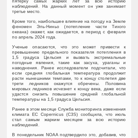
пятерку самых жарких лет за всю историю
наблюдений. На данный момент он уже занимает
третье место.
Кроме того, наибольшее влияние на погоду на Земле
феномен Эль-Ниньо (потепление части Тихого
океана) окажет, как ожидается, в период с февраля
по апрель 2024 года.
Ученые опасаются, что это может привести к
превышению предельного показателя потепления в
1,5 градуса Цельсия и вызвать экстремальные
погодные явления, такие как засуха, ураганы и
наводнения. Ранее исследователи подсчитали, что
если средняя глобальная температура продолжит
расти нынешними темпами, то к концу столетия две
трети ледников окажутся обречены. Половина
мировых ледников исчезнет к концу века, даже если
удастся снизить повышение средней глобальной
температуры на 1,5 градуса Цельсия.
Ранее в этом месяце Служба мониторинга изменения
климата ЕС Copernicus (C3S) сообщила, что июль
стал самым жарким месяцем за всю историю
наблюдений.
В понедельник NOAA подтвердило это, добавив, что