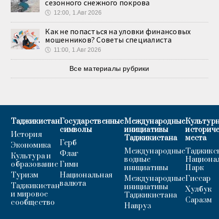
сезонного снежного покрова
🕔
12:00, 1.Авг 2026
Как не попасться на уловки финансовых
мошенников? Советы специалиста
🕔
11:00, 1.Авг 2026
Все материалы рубрики
Таджикистан
Государственные
Международные
Культурн
символы
инициативы
историч
История
Таджикистана
места
Герб
Экономика
Международные
Таджикс
Флаг
Культура и
водные
Национа
образование
Гимн
инициативы
Парк
Туризм
Национальная
Международные
Гиссар
валюта
Таджикистан
инициативы
Хулбук
и мировое
Таджикистана
Саразм
сообщество
Навруз