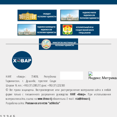
НИАТ «Ховар»: 734018, Республика
Таджикистан, г. Душанбе, проспект Саъди
Шерози 16. тел.: +992 (37) 2385217, факс: +992 (37) 2232383
© Все права защищены. Воспроизведение или распространение материалов сайта в любой
форме только с письменного разрешения руководства
НИАТ «Ховар»
. При использовании
материалов сайта, ссылка на
www.khovar.tj
обязательна. E-mail:
niat@khovar.tj
Разработка сайта:
Рекламное агентство "adMedia"
1 2 3 4 5