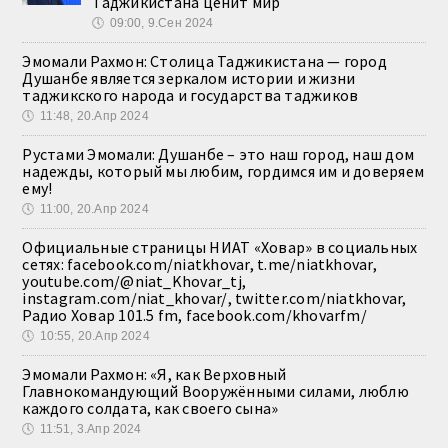
Таджикистана ценит мир
🕔
09:00, 9.Сен 2024
Эмомали Рахмон: Столица Таджикистана — город
Душанбе является зеркалом истории и жизни
таджикского народа и государства таджиков
🕔
11:48, 20.Апр 2024
Рустами Эмомали: Душанбе – это наш город, наш дом
надежды, который мы любим, гордимся им и доверяем
ему!
🕔
11:00, 20.Апр 2024
Официальные страницы НИАТ «Ховар» в социальных
сетях: facebook.com/niatkhovar, t.me/niatkhovar,
youtube.com/@niat_Khovar_tj,
instagram.com/niat_khovar/, twitter.com/niatkhovar,
Радио Ховар 101.5 fm, facebook.com/khovarfm/
🕔
10:55, 20.Апр 2024
Эмомали Рахмон: «Я, как Верховный
Главнокомандующий Вооружёнными силами, люблю
каждого солдата, как своего сына»
🕔
11:51, 3.Апр 2024