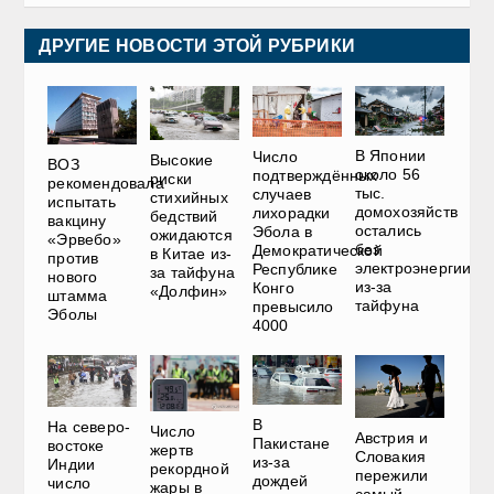
ДРУГИЕ НОВОСТИ ЭТОЙ РУБРИКИ
В Японии
Число
Высокие
ВОЗ
около 56
подтверждённых
риски
рекомендовала
тыс.
случаев
стихийных
испытать
домохозяйств
лихорадки
бедствий
вакцину
остались
Эбола в
ожидаются
«Эрвебо»
без
Демократической
в Китае из-
против
электроэнергии
Республике
за тайфуна
нового
из-за
Конго
«Долфин»
штамма
тайфуна
превысило
Эболы
4000
В
На северо-
Число
Австрия и
Пакистане
востоке
жертв
Словакия
из-за
Индии
рекордной
пережили
дождей
число
жары в
самый