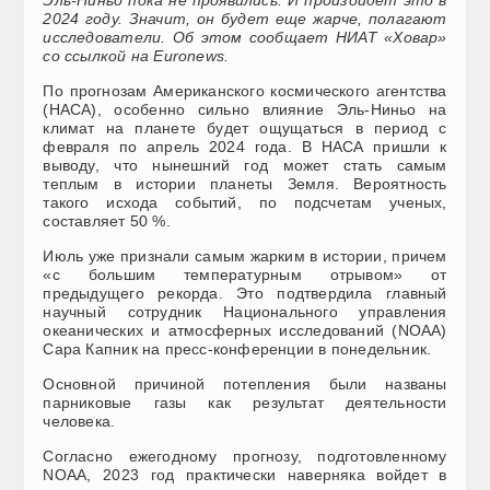
Эль-Ниньо пока не проявились. И произойдет это в
2024 году. Значит, он будет еще жарче, полагают
исследователи. Об этом сообщает НИАТ «Ховар»
со ссылкой на Euronews.
По прогнозам Американского космического агентства
(НАСА), особенно сильно влияние Эль-Ниньо на
климат на планете будет ощущаться в период с
февраля по апрель 2024 года. В НАСА пришли к
выводу, что нынешний год может стать самым
теплым в истории планеты Земля. Вероятность
такого исхода событий, по подсчетам ученых,
составляет 50 %.
Июль уже признали самым жарким в истории, причем
«с большим температурным отрывом» от
предыдущего рекорда. Это подтвердила главный
научный сотрудник Национального управления
океанических и атмосферных исследований (NOAA)
Сара Капник на пресс-конференции в понедельник.
Основной причиной потепления были названы
парниковые газы как результат деятельности
человека.
Согласно ежегодному прогнозу, подготовленному
NOAA, 2023 год практически наверняка войдет в