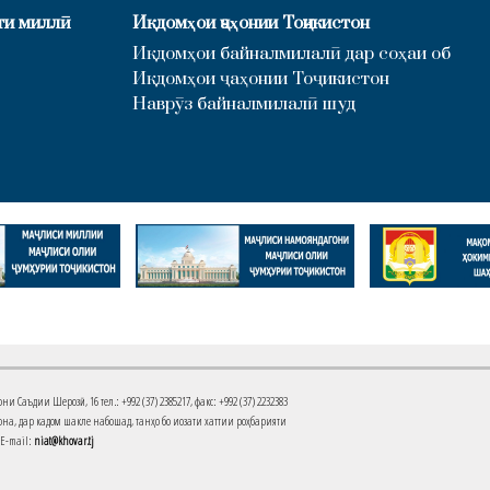
ти миллӣ
Иқдомҳои ҷаҳонии Тоҷикистон
Иқдомҳои байналмилалӣ дар соҳаи об
Иқдомҳои ҷаҳонии Тоҷикистон
Наврӯз байналмилалӣ шуд
Саъдии Шерозӣ, 16 тел.: +992 (37) 2385217, факс: +992 (37) 2232383
на, дар кадом шакле набошад, танҳо бо иҷозати хаттии роҳбарияти
 E-mail:
niat@khovar.tj