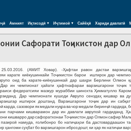
иҷӣ
Амният
Иқтисодӣ
Иҷтимоӣ
Сайёҳӣ
Хариди давлатӣ
монии Сафорати Тоҷикистон дар О
 25.03.2016. (АМИТ Ховар). -Ҳафтаи равон дастаи варзишга
ияи карате киёкушинкайи Тоҷикистон барои иштирок дар чемпио
врупо оид ба карате-киёкушинкай дар шаҳри Берлини Олмон қ
 Дар ин чемпионат ҳайати ҳафтнафараи варзишгарони тоҷик т
 раиси федератсияи мазкур мураббии шинохта Ҳикматулло Каром
арзиданд. Дар чемпионати кушоди Аврупо сенздаҳ кишвар ва ду
арзишгар иштирок доштанд. Варзишгарони тоҷик дар ин сабқат
ӣ карда, сазовори як медали нуқра ва чор медали биринҷӣ гардида, 
ани парчами кишварамон дар ин давлати аврупоӣ гардиданд. Ҳа
они кишварро дар сафоратхонаи Тоҷикистон дар Олмон сафир Мал
пазироӣ намуда, ғолибонро бо натиҷаҳои ба дастовардаашон та
ир ҳангоми суҳбат бо варзишгарон иброз дошт, ки ҳар як натиҷаи ва