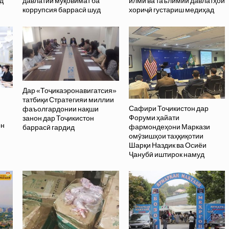
д
давлатии муқовимат ба
илмӣ ва таълимии давлатҳои
коррупсия баррасӣ шуд
хориҷӣ густариш медиҳад
Дар «Тоҷикаэронавигатсия»
татбиқи Стратегияи миллии
Сафири Тоҷикистон дар
фаъолгардонии нақши
Форуми ҳайати
занон дар Тоҷикистон
он
фармондеҳони Маркази
баррасӣ гардид
омӯзишҳои таҳқиқотии
Шарқи Наздик ва Осиёи
Ҷанубӣ иштирок намуд