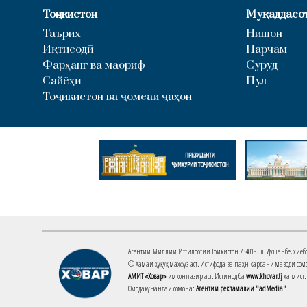
Тоҷикистон
Муқаддасо
Таърих
Нишон
Иқтисодӣ
Парчам
Фарҳанг ва маориф
Суруд
Сайёҳӣ
Пул
Тоҷикистон ва ҷомеаи ҷаҳон
Агентии Миллии Иттилоотии Тоҷикистон 734018. ш. Душанбе, хиёбони 
© Ҳамаи ҳуқуқ маҳфуз аст. Истифода ва паҳн кардани маводи сомо
АМИТ «Ховар»
имконпазир аст. Истинод ба
www.khovar.tj
ҳатмист.
Омодакунандаи сомона:
Агентии рекламавии "adMedia"