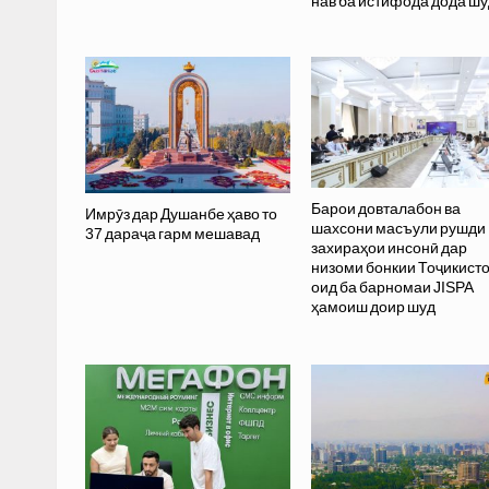
нав ба истифода дода шу
Барои довталабон ва
Имрӯз дар Душанбе ҳаво то
шахсони масъули рушди
37 дараҷа гарм мешавад
захираҳои инсонӣ дар
низоми бонкии Тоҷикист
оид ба барномаи JISPA
ҳамоиш доир шуд