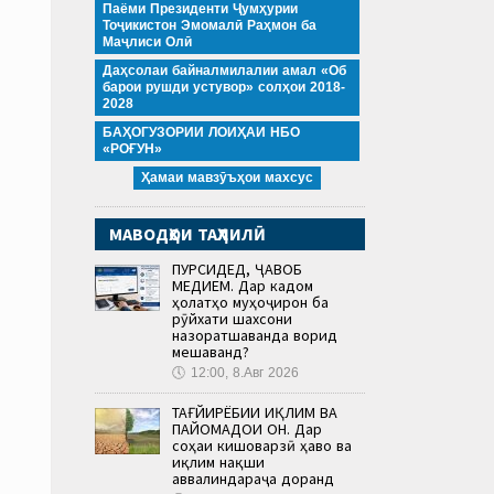
Паёми Президенти Ҷумҳурии
Тоҷикистон Эмомалӣ Раҳмон ба
Маҷлиси Олӣ
Даҳсолаи байналмилалии амал «Об
барои рушди устувор» солҳои 2018-
2028
БАҲОГУЗОРИИ ЛОИҲАИ НБО
«РОҒУН»
Ҳамаи мавзӯъҳои махсус
МАВОДҲОИ ТАҲЛИЛӢ
ПУРСИДЕД, ҶАВОБ
МЕДИҲЕМ. Дар кадом
ҳолатҳо муҳоҷирон ба
рӯйхати шахсони
назоратшаванда ворид
мешаванд?
🕔
12:00, 8.Авг 2026
ТАҒЙИРЁБИИ ИҚЛИМ ВА
ПАЙОМАДҲОИ ОН. Дар
соҳаи кишоварзӣ ҳаво ва
иқлим нақши
аввалиндараҷа доранд