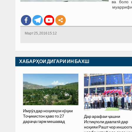
ва боло 
муаррифии
Март 25, 2016 15:12
ХАБАРҲОИ ДИГАРИ ИН БАХШ
Имрӯз дар ноҳияҳои кӯҳии
Тоҷикистон ҳаво то 27
Дар арафаи ҷашни
дараҷа гарм мешавад
Истиқлоли давлатӣ дар
ноҳияи Рашт чор иншоот