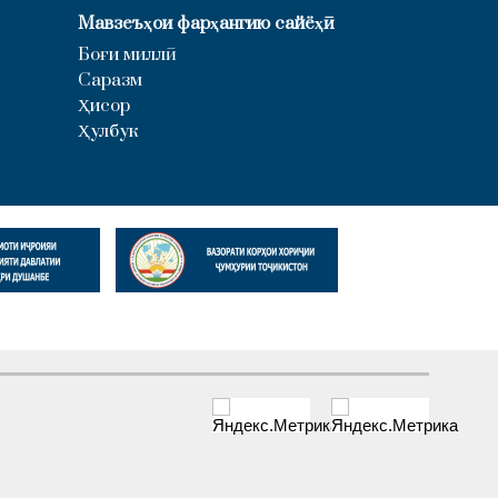
Мавзеъҳои фарҳангию сайёҳӣ
Боғи миллӣ
Саразм
Ҳисор
Ҳулбук