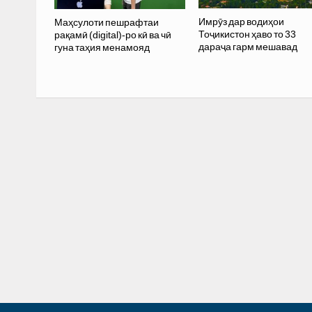
Имрӯз дар водиҳои
Маҳсулоти пешрафтаи
Тоҷикистон ҳаво то 33
рақамӣ (digital)-ро кӣ ва чӣ
дараҷа гарм мешавад
гуна таҳия менамояд