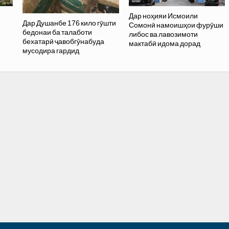
Дар ноҳияи Исмоили
Дар Душанбе 176 кило гӯшти
Сомонӣ намоишҳои фурӯши
бедонаи ба талаботи
либос ва лавозимоти
бехатарӣ ҷавобгӯнабуда
мактабӣ идома дорад
мусодира гардид