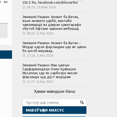
р ва
101.5 fm, facebook.com/khovarfm/
🕔
08:23, 20.Май 2024
Эмомалӣ Раҳмон: Хизмат ба Ватан,
яъне хизмати ҳарбӣ, мактаби
ҷавонмардӣ ва давраи ҳаматарафа
обутоб ёфтани ҷавонон мебошад
🕔
08:24, 5.Апр 2024
Эмомалӣ Раҳмон: Хизмат ба Ватан –
Модар қарзи фарзандии ҳар як ҷавон
ба ҳисоб меравад
🕔
17:18, 3.Апр 2024
Эмомалӣ Раҳмон: Ман ҳамчун
Сарфармондеҳи Олии Қувваҳои
Мусаллаҳ ҳар як сарбозро мисли
фарзанди худ дӯст медорам
🕔
11:27, 3.Апр 2024
Ҳамаи маводҳои бахш
МАВЗӮЪҲОИ МАХСУС