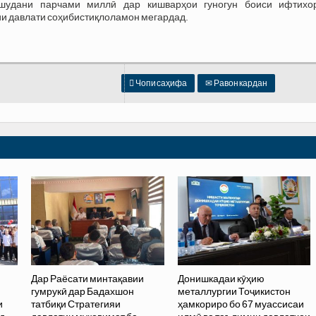
шудани парчами миллӣ дар кишварҳои гуногун боиси ифтихо
 давлати соҳибистиқлоламон мегардад.

Чопи саҳифа
✉
Равон кардан
Дар Раёсати минтақавии
Донишкадаи кӯҳию
гумрукӣ дар Бадахшон
металлургии Тоҷикистон
и
татбиқи Стратегияи
ҳамкориро бо 67 муассисаи