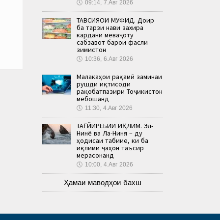
🕔
09:14, 7.Авг 2026
ТАВСИЯҲОИ МУФИД. Доир
ба тарзи нави захира
кардани меваҷоту
сабзавот барои фасли
зимистон
🕔
10:36, 6.Авг 2026
Малакаҳои рақамӣ заминаи
рушди иқтисоди
рақобатпазири Тоҷикистон
мебошанд
🕔
11:30, 4.Авг 2026
ТАҒЙИРЁБИИ ИҚЛИМ. Эл-
Нинё ва Ла-Ниня – ду
ҳодисаи табиие, ки ба
иқлими ҷаҳон таъсир
мерасонанд
🕔
10:00, 4.Авг 2026
Ҳамаи маводҳои бахш