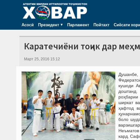
Асосӣ
Президент
Парламент
Пойтахт
Сиёсати хор
Каратечиёни тоҷик дар меҳ
Март 25, 2016 15:12
Душанбе,
Федератс
кушоди А
доштанд.
роҳбарии
ширкат в
ҳафтод в
ҳунарнамо
боло шуд
варзишгар
Неъматов 
кард. Саф