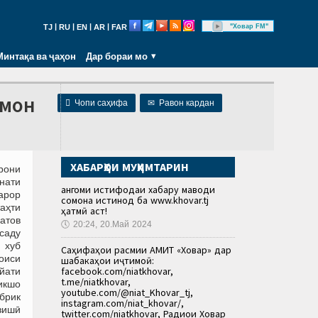
|
|
|
|
"Ховар FM"
TJ
RU
EN
AR
FAR
Минтақа ва ҷаҳон
Дар бораи мо
лмон

Чопи саҳифа
✉
Равон кардан
ХАБАРҲОИ МУҲИМТАРИН
рони
нати
Ҳангоми истифодаи хабару маводи
арор
сомона истинод ба www.khovar.tj
аҳти
ҳатмӣ аст!
атов
🕔
20:24, 20.Май 2024
саду
 хуб
Саҳифаҳои расмии АМИТ «Ховар» дар
боиси
шабакаҳои иҷтимоӣ:
facebook.com/niatkhovar,
йати
t.me/niatkhovar,
икшо
youtube.com/@niat_Khovar_tj,
брик
instagram.com/niat_khovar/,
рзишӣ
twitter.com/niatkhovar, Радиои Ховар