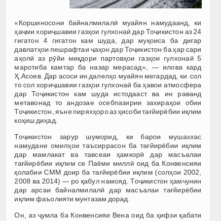
«Коршиносони байналмилалӣ муайян намудаанд, ки
ҳаҷми хориҷшавии газҳои гулхонаӣ дар Тоҷикистон аз 24
гигатон 4 гигатон кам шуда, дар муқоиса ба дигар
давлатҳои пешрафтаи ҷаҳон дар Тоҷикистон ба ҳар сари
аҳолӣ аз рӯйи миқдори партовҳои газҳои гулхонаӣ 5
маротиба камтар ба назар мерасад», — илова кард
Ҳ.Асоев. Дар асоси ин далелҳо муайян мегардад, ки сол
то сол хориҷшавии газҳои гулхонаӣ ба ҳавои атмосфера
дар Тоҷикистон кам шуда истодааст ва ин раванд
метавонад то андозае осебпазирии захираҳои обии
Тоҷикистон, яъне пиряхҳоро аз ҳисоби тағйирёбии иқлим
коҳиш диҳад.
Тоҷикистон зарур шуморид, ки барои мушаххас
намудани омилҳои таъсиррасон ба тағйирёбии иқлим
дар мамлакат ва тавсеаи ҳамкорӣ дар масъалаи
тағйирёбии иқлим се Паёми миллӣ оид ба Конвенсияи
қолабии СММ доир ба тағйирёбии иқлим (солҳои 2002,
2008 ва 2014) — ро қабул намояд. Тоҷикистон ҳамчунин
дар арсаи байналмилалӣ дар масъалаи тағйирёбии
иқлим фаъолияти мунтазам дорад.
Он, аз ҷумла ба Конвенсияи Вена оид ба ҳифзи қабати