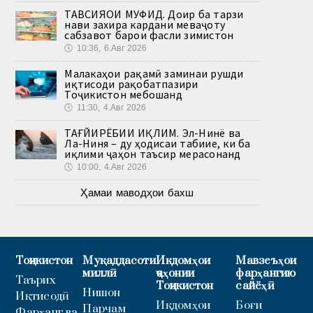
ТАВСИЯҲОИ МУФИД. Доир ба тарзи
нави захира кардани меваҷоту
сабзавот барои фасли зимистон
🕔
10:36, 6.Авг 2026
Малакаҳои рақамӣ заминаи рушди
иқтисоди рақобатпазири
Тоҷикистон мебошанд
🕔
11:30, 4.Авг 2026
ТАҒЙИРЁБИИ ИҚЛИМ. Эл-Нинё ва
Ла-Ниня – ду ҳодисаи табиие, ки ба
иқлими ҷаҳон таъсир мерасонанд
🕔
10:00, 4.Авг 2026
Ҳамаи маводҳои бахш
Тоҷикистон
Муқаддасоти
Иқдомҳои
Мавзеъҳои
миллӣ
ҷаҳонии
фарҳангию
Таърих
Тоҷикистон
сайёҳӣ
Нишон
Иқтисодӣ
Иқдомҳои
Боғи
Парчам
Фарҳанг ва