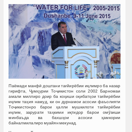
Паёмади манфӣ доштани тағйирёбии иқлимро ба назар
гирифта, Ҷумҳурии Тоҷикистон соли 2002 Барномаи
амали миллиро доир ба коҳиши оқибатҳои тағйирёбии
иқлим таҳия намуд, ки он дурнамои асосии фаъолияти
Тоҷикистонро барои ҳалли мушкилоти тағйирёбии
иқлим, зарурати таҳкими иқтидор барои омўзиши
минбаъда ва бахшҳои асосии ҳамкории
байналмилалиро муайян мекунад.