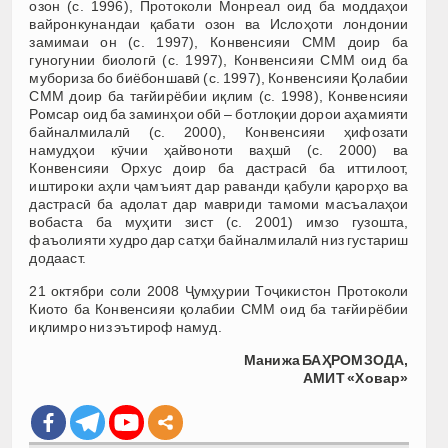
озон (с. 1996), Протоколи Монреал оид ба моддаҳои
вайронкунандаи қабати озон ва Ислоҳоти лондонии
замимаи он (с. 1997), Конвенсияи СММ доир ба
гуногунии биологӣ (с. 1997), Конвенсияи СММ оид ба
мубориза бо биёбоншавӣ (с. 1997), Конвенсияи Қолабии
СММ доир ба тағйирёбии иқлим (с. 1998), Конвенсияи
Ромсар оид ба заминҳои обӣ – ботлоқии дорои аҳамияти
байналмилалӣ (с. 2000), Конвенсияи ҳифозати
намудҳои кӯчии ҳайвоноти ваҳшӣ (с. 2000) ва
Конвенсияи Орхус доир ба дастрасӣ ба иттилоот,
иштироки аҳли ҷамъият дар раванди қабули қарорҳо ва
дастрасӣ ба адолат дар мавриди тамоми масъалаҳои
вобаста ба муҳити зист (с. 2001) имзо гузошта,
фаъолияти худро дар сатҳи байналмилалӣ низ густариш
додааст.
21 октябри соли 2008 Ҷумҳурии Тоҷикистон Протоколи
Киото ба Конвенсияи қолабии СММ оид ба тағйирёбии
иқлимро низ эътироф намуд.
Манижа БАҲРОМЗОДА,
АМИТ «Ховар»