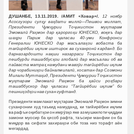
ДУШАНБЕ, 13.11.2019. /АМИТ «Ховар»/.
12 ноябр
Асосгузори сулҳу ваҳдати милл
ӣ
—Пешвои миллат,
Президенти
Ҷ
умҳурии То
ҷ
икистон муҳтарам
Эмомал
ӣ
Раҳмон дар қароргоҳи ЮНЕСКО, воқеъ дар
шаҳри Париж дар
ҷ
аласаи 40-уми Конфронси
Генералии ЮНЕСКО дар масъалаҳои вобаста ба
тағйирёбии иқлим иштирок ва суханрон
ӣ
карданд.
Бо
дарназардошти нақши назарраси То
ҷ
икистон дар
пешбурди ташаббусҳои глобал
ӣ дар масъалаи
об ва
пайваста матраҳ намудани мавз
ӯ
и тағйирёбии иқлим
дар чорабиниҳои байналмилал
ӣ
, хосатан дар Созмони
Милали Муттаҳид, Президенти
Ҷ
умҳурии То
ҷ
икистон
муҳтарам Эмомал
ӣ
Раҳмон ба ҳайси роҳбари
ташаббускор дар
ҷ
аласаи “Тағйирёбии иқлим” бо
пешниҳодҳои нав сухан гуфтанд.
Президенти мамлакат муҳтарам Эмомалӣ Раҳмон зимни
суханронии худ таъкид намуданд, ки тағйирёбии иқлим
ва рафъи оқибатҳои он имрӯзҳо яке аз мушкилоти ҷиддии
замони муосир ба ҳисоб рафта, таъсири манфии он ба
миқдор ва сифати захираҳои оби тоза низ торафт аён
мегардад.