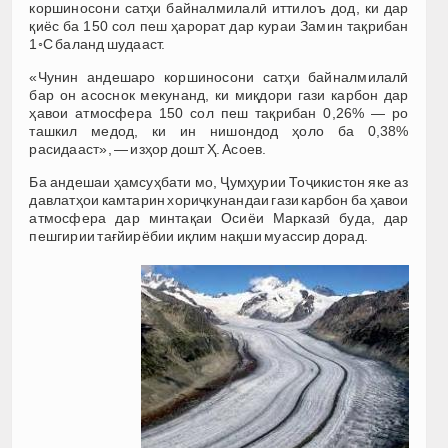
коршиносони сатҳи байналмилалӣ иттилоъ дод, ки дар
қиёс ба 150 сол пеш ҳарорат дар кураи Замин тақрибан
1◦С баланд шудааст.
«Чунин андешаро коршиносони сатҳи байналмилалӣ
бар он асоснок мекунанд, ки миқдори гази карбон дар
ҳавои атмосфера 150 сол пеш тақрибан 0,26% — ро
ташкил медод, ки ин нишондод ҳоло ба 0,38%
расидааст», — изҳор дошт Ҳ. Асоев.
Ба андешаи ҳамсуҳбати мо, Ҷумҳурии Тоҷикистон яке аз
давлатҳои камтарин хориҷкунандаи гази карбон ба ҳавои
атмосфера дар минтақаи Осиёи Марказӣ буда, дар
пешгирии тағйирёбии иқлим нақши муассир дорад.