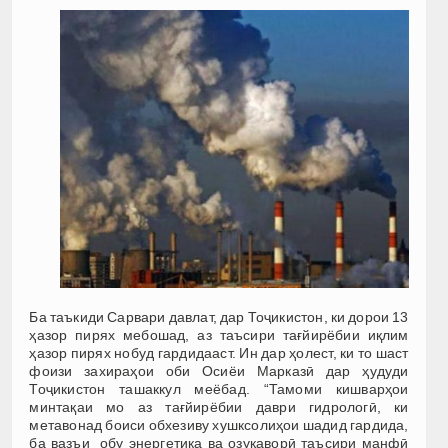
Ба таъкиди Сарвари давлат, дар Тоҷикистон, ки дорои 13
ҳазор пирях мебошад, аз таъсири тағйирёбии иқлим
ҳазор пирях нобуд гардидааст. Ин дар ҳолест, ки то шаст
фоизи захираҳои оби Осиёи Марказӣ дар ҳудуди
Тоҷикистон ташаккул меёбад. “Тамоми кишварҳои
минтақаи мо аз тағйирёбии даври гидрологӣ, ки
метавонад боиси обхезиву хушксолиҳои шадид гардида,
ба вазъи обу энергетика ва озуқаворӣ таъсири манфӣ