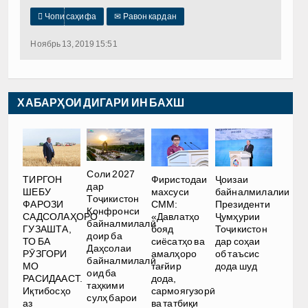

Чопи саҳифа
✉
Равон кардан
Ноябрь 13, 2019 15:51
ХАБАРҲОИ ДИГАРИ ИН БАХШ
Соли 2027
ТИРГОН
Фиристодаи
Ҷоизаи
дар
ШЕБУ
махсуси
байналмилалии
Тоҷикистон
ФАРОЗИ
СММ:
Президенти
Конфронси
САДСОЛАҲОРО
«Давлатҳо
Ҷумҳурии
байналмилалӣ
ГУЗАШТА,
бояд
Тоҷикистон
доир ба
ТО БА
сиёсатҳо ва
дар соҳаи
Даҳсолаи
РӮЗГОРИ
амалҳоро
об таъсис
байналмилалӣ
МО
тағйир
дода шуд
оид ба
РАСИДААСТ.
дода,
таҳкими
Иқтибосҳо
сармоягузорӣ
сулҳ барои
аз
ва татбиқи