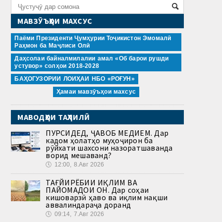
МАВЗӮЪҲОИ МАХСУС
Паёми Президенти Ҷумҳурии Тоҷикистон Эмомалӣ
Раҳмон ба Маҷлиси Олӣ
Даҳсолаи байналмилалии амал «Об барои рушди
устувор» солҳои 2018-2028
БАҲОГУЗОРИИ ЛОИҲАИ НБО «РОҒУН»
Ҳамаи мавзӯъҳои махсус
МАВОДҲОИ ТАҲЛИЛӢ
ПУРСИДЕД, ҶАВОБ МЕДИҲЕМ. Дар
кадом ҳолатҳо муҳоҷирон ба
рӯйхати шахсони назоратшаванда
ворид мешаванд?
🕔
12:00, 8.Авг 2026
ТАҒЙИРЁБИИ ИҚЛИМ ВА
ПАЙОМАДҲОИ ОН. Дар соҳаи
кишоварзӣ ҳаво ва иқлим нақши
аввалиндараҷа доранд
🕔
09:14, 7.Авг 2026