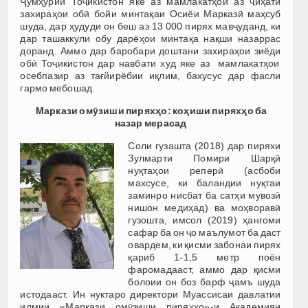
Ҷумҳурии Тоҷикистон яке аз мамлакатҳои аз ҷиҳати
захираҳои обӣ бойи минтақаи Осиёи Марказӣ маҳсуб
шуда, дар ҳудуди он беш аз 13 000 пирях мавҷуданд, ки
дар ташаккули обу дарёҳои минтақа нақши назаррас
доранд. Аммо дар баробари доштани захираҳои зиёди
обӣ Тоҷикистон дар навбати худ яке аз мамлакатҳои
осебпазир аз тағйирёбии иқлим, бахусус дар фасли
гармо мебошад.
Маркази омӯзиши пиряхҳо: коҳиши пиряхҳо ба
назар мерасад
Соли гузашта (2018) дар пиряхи
Зулмарти Помири Шарқӣ
нуқтаҳои реперӣ (асбоби
махсусе, ки баландии нуқтаи
заминро нисбат ба сатҳи мувозӣ
нишон медиҳад) ва моҳворавӣ
гузошта, имсол (2019) ҳангоми
сафар ба он ҷо маълумот ба даст
овардем, ки қисми забонаи пирях
қариб 1-1,5 метр поён
фаромадааст, аммо дар қисми
болоии он боз барф ҷамъ шуда
истодааст. Ин нуктаро директори Муассисаи давлатии
илмии «Маркази омӯзиши пиряхҳо»-и Академияи