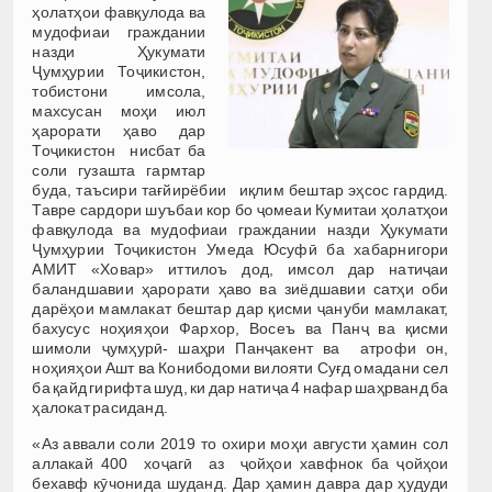
ҳолатҳои фавқулода ва
мудофиаи граждании
назди Ҳукумати
Ҷумҳурии Тоҷикистон,
тобистони имсола,
махсусан моҳи июл
ҳарорати ҳаво дар
Тоҷикистон нисбат ба
соли гузашта гармтар
буда, таъсири тағйирёбии иқлим бештар эҳсос гардид.
Тавре сардори шуъбаи кор бо ҷомеаи Кумитаи ҳолатҳои
фавқулода ва мудофиаи граждании назди Ҳукумати
Ҷумҳурии Тоҷикистон Умеда Юсуфӣ ба хабарнигори
АМИТ «Ховар» иттилоъ дод, имсол дар натиҷаи
баландшавии ҳарорати ҳаво ва зиёдшавии сатҳи оби
дарёҳои мамлакат бештар дар қисми ҷануби мамлакат,
бахусус ноҳияҳои Фархор, Восеъ ва Панҷ ва қисми
шимоли ҷумҳурӣ- шаҳри Панҷакент ва атрофи он,
ноҳияҳои Ашт ва Конибодоми вилояти Суғд омадани сел
ба қайд гирифта шуд, ки дар натиҷа 4 нафар шаҳрванд ба
ҳалокат расиданд.
«Аз аввали соли 2019 то охири моҳи августи ҳамин сол
аллакай 400 хоҷагӣ аз ҷойҳои хавфнок ба ҷойҳои
бехавф кӯчонида шуданд. Дар ҳамин давра дар ҳудуди