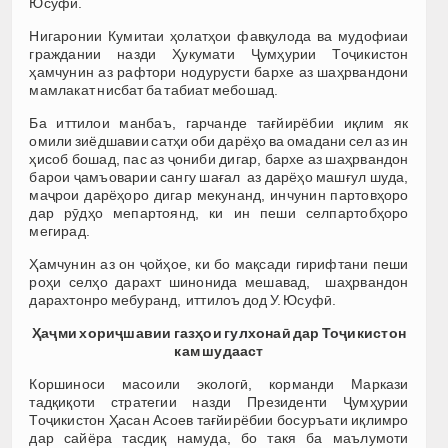
Юсуфӣ.
Нигаронии Кумитаи ҳолатҳои фавқулода ва мудофиаи
граждании назди Ҳукумати Ҷумҳурии Тоҷикистон
ҳамчунин аз рафтори нодурусти бархе аз шаҳрвандони
мамлакат нисбат ба табиат мебошад.
Ба иттилои манбаъ, гарчанде тағйирёбии иқлим як
омили зиёдшавии сатҳи оби дарёҳо ва омадани сел аз ин
ҳисоб бошад, пас аз ҷониби дигар, бархе аз шаҳрвандон
барои ҷамъоварии сангу шағал аз дарёҳо машғул шуда,
маҷрои дарёҳоро дигар мекунанд, инчунин партовҳоро
дар рӯдҳо мепартоянд, ки ин пеши селпартобҳоро
мегирад.
Ҳамчунин аз он ҷойҳое, ки бо мақсади гирифтани пеши
роҳи селҳо дарахт шинонида мешавад, шаҳрвандон
дарахтонро мебуранд, иттилоъ дод У. Юсуфӣ.
Ҳаҷми хориҷшавии газҳои гулхонаӣ дар Тоҷикистон
кам шудааст
Коршиноси масоили экологӣ, корманди Маркази
тадқиқоти стратегии назди Президенти Ҷумҳурии
Тоҷикистон Ҳасан Асоев тағйирёбии босуръати иқлимро
дар сайёра тасдиқ намуда, бо такя ба маълумоти