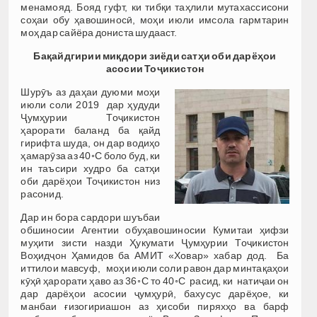
менамояд. Бояд гуфт, ки тибқи таҳлили мутахассисони
соҳаи обу ҳавошиносӣ, моҳи июли имсола гармтарин
моҳ дар сайёра дониста шудааст.
Бақайдгирии миқдори зиёди сатҳи оби дарёҳои
асосии Тоҷикистон
Шурӯъ аз даҳаи дуюми моҳи
июли соли 2019 дар ҳудуди
Ҷумҳурии Тоҷикистон
ҳарорати баланд ба қайд
гирифта шуда, он дар водиҳо
ҳамарӯза аз 40◦С боло буд, ки
ин таъсири худро ба сатҳи
оби дарёҳои Тоҷикистон низ
расонид.
Дар ин бора сардори шуъбаи
обшиносии Агентии обуҳавошиносии Кумитаи ҳифзи
муҳити зисти назди Ҳукумати Ҷумҳурии Тоҷикистон
Воҳидҷон Ҳамидов ба АМИТ «Ховар» хабар дод. Ба
иттилои мавсуф, моҳи июли соли равон дар минтақаҳои
кӯҳӣ ҳарорати ҳаво аз 36◦С то 40◦С расид, ки натиҷаи он
дар дарёҳои асосии ҷумҳурӣ, бахусус дарёҳое, ки
манбаи ғизогириашон аз ҳисоби пиряхҳо ва барф