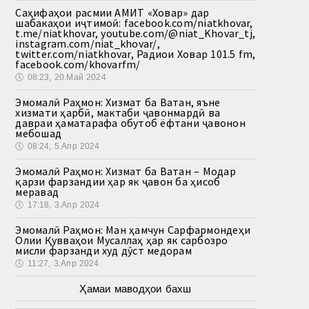
Саҳифаҳои расмии АМИТ «Ховар» дар
шабакаҳои иҷтимоӣ: facebook.com/niatkhovar,
t.me/niatkhovar, youtube.com/@niat_Khovar_tj,
instagram.com/niat_khovar/,
twitter.com/niatkhovar, Радиои Ховар 101.5 fm,
facebook.com/khovarfm/
🕔
08:23, 20.Май 2024
Эмомалӣ Раҳмон: Хизмат ба Ватан, яъне
хизмати ҳарбӣ, мактаби ҷавонмардӣ ва
давраи ҳаматарафа обутоб ёфтани ҷавонон
мебошад
🕔
08:24, 5.Апр 2024
Эмомалӣ Раҳмон: Хизмат ба Ватан – Модар
қарзи фарзандии ҳар як ҷавон ба ҳисоб
меравад
🕔
17:18, 3.Апр 2024
Эмомалӣ Раҳмон: Ман ҳамчун Сарфармондеҳи
Олии Қувваҳои Мусаллаҳ ҳар як сарбозро
мисли фарзанди худ дӯст медорам
🕔
11:27, 3.Апр 2024
Ҳамаи маводҳои бахш