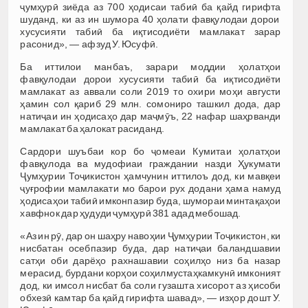
ҷумҳурӣ зиёда аз 700 ҳодисаи табиӣ ба қайд гирифта
шуданд, ки аз ин шумора 40 ҳолати фавқулодаи дорои
хусусияти табиӣ ба иқтисодиёти мамлакат зарар
расонид», — афзуд У. Юсуфӣ.
Ба иттилои манбаъ, зарари моддии ҳолатҳои
фавқулодаи дорои хусусияти табиӣ ба иқтисодиёти
мамлакат аз аввали соли 2019 то охири моҳи августи
ҳамин сол қариб 29 млн. сомониро ташкил дода, дар
натиҷаи ин ҳодисаҳо дар маҷмӯъ, 22 нафар шаҳрванди
мамлакат ба ҳалокат расиданд.
Сардори шуъбаи кор бо ҷомеаи Кумитаи ҳолатҳои
фавқулода ва мудофиаи граждании назди Ҳукумати
Ҷумҳурии Тоҷикистон ҳамчунин иттилоъ дод, ки мавқеи
ҷуғрофии мамлакати мо барои рух додани ҳама намуд
ҳодисаҳои табиӣ имконпазир буда, шумораи минтақаҳои
хавфнок дар ҳудуди ҷумҳурӣ 381 адад мебошад.
«Аз ин рӯ, дар он шаҳру навоҳии Ҷумҳурии Тоҷикистон, ки
нисбатан осебпазир буда, дар натиҷаи баландшавии
сатҳи оби дарёҳо рахнашавии соҳилҳо низ ба назар
мерасид, бурдани корҳои соҳилмустаҳкамкунӣ имконият
дод, ки имсол нисбат ба соли гузашта хисорот аз ҳисоби
обхезӣ камтар ба қайд гирифта шавад», — изҳор дошт У.