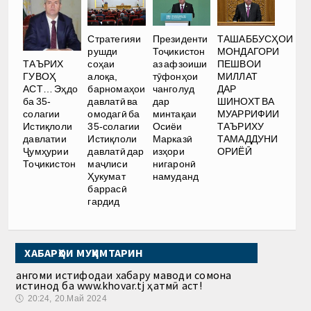
Стратегияи
Президенти
ТАШАББУСҲОИ
рушди
Тоҷикистон
МОНДАГОРИ
ТАЪРИХ
соҳаи
аз афзоиши
ПЕШВОИ
ГУВОҲ
алоқа,
тӯфонҳои
МИЛЛАТ
АСТ… Эҳдо
барномаҳои
чанголуд
ДАР
ба 35-
давлатӣ ва
дар
ШИНОХТ ВА
солагии
омодагӣ ба
минтақаи
МУАРРИФИИ
Истиқлоли
35-солагии
Осиёи
ТАЪРИХУ
давлатии
Истиқлоли
Марказӣ
ТАМАДДУНИ
Ҷумҳурии
давлатӣ дар
изҳори
ОРИЁӢ
Тоҷикистон
маҷлиси
нигаронӣ
Ҳукумат
намуданд
баррасӣ
гардид
ХАБАРҲОИ МУҲИМТАРИН
Ҳангоми истифодаи хабару маводи сомона
истинод ба www.khovar.tj ҳатмӣ аст!
🕔
20:24, 20.Май 2024