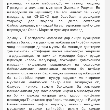
расонад, нигарон мебошанд”, — таъкид карданд
Президенти мамлакат муҳтарам Эмомалӣ Раҳмон. Бо
назардошти ин мушкилот, Пешвои миллат пешниҳод
намуданд, ки ЮНЕСКО дар баробари андешидани
тадбирҳо дар якҷоягӣ бо дигар сохторҳои
байналмилаливу минтақавӣ ба экспедитсияи пажӯҳишии
пиряхҳо дар Осиёи Марказӣ мусоидат намояд.
Ҳамчунин Президенти мамлакат дар охири суханронӣ
вобаста ба ҳалли мушкилоти глобалии тағйирёбии иқлим
чанд пешниҳоди дигари муҳим, ба монанди дастгирии
ҳамаҷонибаи истифодаи васеи манбаъҳои энергияи
таҷдидшаванда, ки заминаи мусоидро барои рушди
иқтисоди «сабз» мегузорад, мусоидати ҳамаҷониба
намудани кишварҳои мададрасон ва сохторҳои
байналмилалию минтақавии молиявӣ ба татбиқи
амалии стратегияву барномаҳои миллии мутобиқшавӣ
ба тағйирёбии иқлим, пурзӯр кардани мониторинги
мунтазами манбаъҳои пайдошавии захираҳои об,
бахусус пиряхҳо, таҳким бахшидан ба ҳамкории
байналмилалӣ дар масъалаҳои ҳифзи манбаъҳои обӣ
ва бо ин мақсад мавриди амал қарор гирифтани
пешниҳоди Тоҷикистон дар бораи таъсис додани Бунёди
байналмилалии ҳифзи пиряхҳо, шомил намудани
мушкилоти таъсири тағйирёбии иқлим ба ҳолати