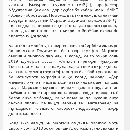
илмҳои Ҷумҳурии Тоҷикистон (АИҶТ), профессор
Абдулҳамид Қаюмов дар суҳбат бо хабарнигори АМИТ
«Ховар» иброз дошт. Номбурда таъкид намуд, ки натиҷаи
таҳқиқоти нахустини Маркази омӯзиши пиряхҳои АИ ҶТ
нишон дод, ки пиряхҳо коҳиш ёфта, дар ҳаракат ҳастанд
ва ин далели он аст, ки таъсири тағйирёбии иқлим ба
пиряхҳо вуҷуд дорад.
Ба иттилои манбаъ, таъсиррасонии тағйирёбии иқлимро
ба пиряхҳои Тоҷикистон ба назар гирифта, Маркази
омӯзиши пиряхҳо дар нақша дорад, ки то охири соли
2019 шумораи аввали «Атласи пиряхҳои Ҷумҳурии
Тоҷикистон»-ро нашр намуда, дар он номи пиряхҳоеро,
ки аз меъёр зиёд коҳиш ёфтаанд ва ё аз байн рафтаанд,
бо маълумоти ҷуғрофии онҳо ворид намояд. «Дар
маҷмӯъ, яке аз масъалаҳои аввалиндараҷае, ки дар
назди Маркази омӯзиши пиряхҳо гузошта шудааст, ин
омӯзиши ҳолати пиряхҳо ва ҳавзаҳои назди пиряхҳо ва ё
болои онҳо мебошад, ки ҳангоми канда шудани онҳо
селҳои пиряхӣ ба вуҷуд меоянд ва метавонанд ба
иқтисодиёти Тоҷикистон хисороти зиёд оранд», — изҳор
дошт профессор.
Бояд зикр намуд, ки Маркази омӯзиши пиряхҳо моҳи
апрели соли 2018 бо супориши Асосгузори сулҳу ваҳдати