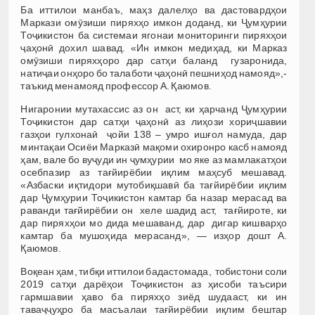
Ба иттилои манбаъ, маҳз далелҳо ва дастовардҳои
Маркази омӯзиши пиряхҳо имкон доданд, ки Ҷумҳурии
Тоҷикистон ба системаи ягонаи мониторинги пиряхҳои
ҷаҳонӣ дохил шавад. «Ин имкон медиҳад, ки Марказ
омӯзиши пиряхҳоро дар сатҳи баланд гузаронида,
натиҷаи онҳоро бо талаботи ҷаҳонӣ пешниҳод намояд»,-
таъкид менамояд профессор А. Қаюмов.
Нигаронии мутахассис аз он аст, ки ҳарчанд Ҷумҳурии
Тоҷикистон дар сатҳи ҷаҳонӣ аз лиҳози хориҷшавии
газҳои гулхонаӣ ҷойи 138 – умро ишғол намуда, дар
минтақаи Осиёи Марказӣ мақоми охиронро касб намояд
ҳам, вале бо вуҷуди ин ҷумҳурии мо яке аз мамлакатҳои
осебпазир аз тағйирёбии иқлим маҳсуб мешавад.
«Азбаски иқтидори мутобиқшавӣ ба тағйирёбии иқлим
дар Ҷумҳурии Тоҷикистон камтар ба назар мерасад ва
раванди тағйирёбии он хеле шадид аст, тағйироте, ки
дар пиряхҳои мо дида мешаванд, дар дигар кишварҳо
камтар ба мушоҳида мерасанд», — изҳор дошт А.
Қаюмов.
Воқеан ҳам, тибқи иттилои бадастомада, тобистони соли
2019 сатҳи дарёҳои Тоҷикистон аз ҳисоби таъсири
гармшавии ҳаво ба пиряхҳо зиёд шудааст, ки ин
таваҷҷуҳро ба масъалаи тағйирёбии иқлим бештар