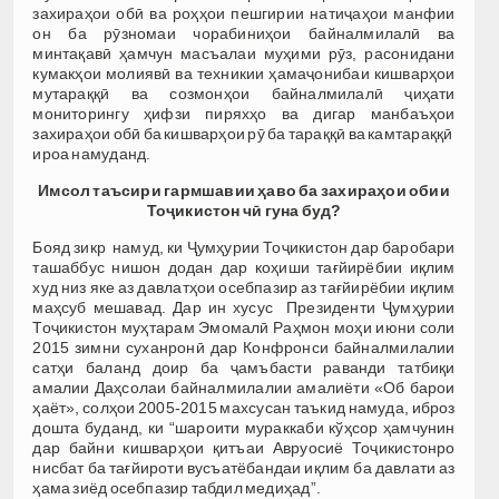
захираҳои обӣ ва роҳҳои пешгирии натиҷаҳои манфии
он ба рӯзномаи чорабиниҳои байналмилалӣ ва
минтақавӣ ҳамчун масъалаи муҳими рӯз, расонидани
кумакҳои молиявӣ ва техникии ҳамаҷонибаи кишварҳои
мутараққӣ ва созмонҳои байналмилалӣ ҷиҳати
мониторингу ҳифзи пиряхҳо ва дигар манбаъҳои
захираҳои обӣ ба кишварҳои рӯ ба тараққӣ ва камтараққӣ
ироа намуданд.
Имсол таъсири гармшавии ҳаво ба захираҳои обии
Тоҷикистон чӣ гуна буд?
Бояд зикр намуд, ки Ҷумҳурии Тоҷикистон дар баробари
ташаббус нишон додан дар коҳиши тағйирёбии иқлим
худ низ яке аз давлатҳои осебпазир аз тағйирёбии иқлим
маҳсуб мешавад. Дар ин хусус Президенти Ҷумҳурии
Тоҷикистон муҳтарам Эмомалӣ Раҳмон моҳи июни соли
2015 зимни суханронӣ дар Конфронси байналмилалии
сатҳи баланд доир ба ҷамъбасти раванди татбиқи
амалии Даҳсолаи байналмилалии амалиёти «Об барои
ҳаёт», солҳои 2005-2015 махсусан таъкид намуда, иброз
дошта буданд, ки “шароити мураккаби кўҳсор ҳамчунин
дар байни кишварҳои қитъаи Авруосиё Тоҷикистонро
нисбат ба тағйироти вусъатёбандаи иқлим ба давлати аз
ҳама зиёд осебпазир табдил медиҳад”.