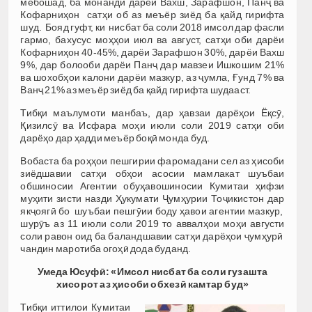
мебошад, ба монанди дарёи Вахш, Зарафшон, Панҷ ва
Кофарниҳон сатҳи об аз меъёр зиёд ба қайд гирифта
шуд. Бояд гуфт, ки нисбат ба соли 2018 имсол дар фасли
гармо, бахусус моҳҳои июл ва август, сатҳи оби дарёи
Кофарниҳон 40-45%, дарёи Зарафшон 30%, дарёи Вахш
9%, дар болооби дарёи Панҷ дар мавзеи Ишкошим 21%
ва шохобҳои калони дарёи мазкур, аз ҷумла, Ғунд 7% ва
Ванҷ 21% аз меъёр зиёд ба қайд гирифта шудааст.
Тибқи маълумоти манбаъ, дар ҳавзаи дарёҳои Ёқсӯ,
Қизилсӯ ва Исфара моҳи июли соли 2019 сатҳи оби
дарёҳо дар ҳадди меъёр боқӣ монда буд.
Вобаста ба роҳҳои пешгирии фаромадани сел аз ҳисоби
зиёдшавии сатҳи обҳои асосии мамлакат шуъбаи
обшиносии Агентии обуҳавошиносии Кумитаи ҳифзи
муҳити зисти назди Ҳукумати Ҷумҳурии Тоҷикистон дар
якҷоягӣ бо шуъбаи пешгӯии боду ҳавои агентии мазкур,
шурӯъ аз 11 июли соли 2019 то аввалҳои моҳи августи
соли равон оид ба баландшавии сатҳи дарёҳои ҷумҳурӣ
чандин маротиба огоҳӣ дода буданд.
Умеда Юсуфӣ: «Имсол нисбат ба соли гузашта
хисорот аз ҳисоби обхезӣ камтар буд»
Тибқи иттилои Кумитаи