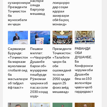
наслҳои
суханрониҳои
лоиҳаҳоро
оянда
Президенти
дар соҳаи
баргузор
Тоҷикистон
идораи
мешавад
ба
захираҳои
муносибати
обӣ ба роҳ
ин ҷашн
монанд»
РАВАНДИ
Сарвазири
Пешвои
Президенти
ОБИ
Бурунди:
миллат:
Тоҷикистон:
ДУШАНБЕ.
«Тоҷикистон
««Чаҳорчӯби
«Талаботи
Ба
ба маркази
Душанбе
ҷаҳон ба
Конфронси
муколамаи
барои об»
оби
чоруми оби
глобалӣ оид
муҳаррики
ошомиданӣ
Душанбе
ба
пешбурди
то соли
беш аз 150
масъалаҳои
Рӯзномаи
2050 ҳадди
волонтёри
об табдил
ҷаҳонии об
ақалл 25
ҷавон ҷалб
ёфтааст»
пас аз соли
фоиз зиёд
гардидааст
2030 хоҳад
мешавад»
шуд»