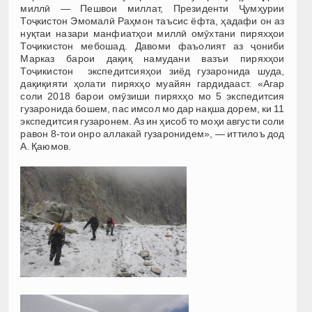
миллӣ — Пешвои миллат, Президенти Ҷумҳурии
Тоҷкистон Эмомалӣ Раҳмон таъсис ёфта, ҳадафи он аз
нуқтаи назари манфиатҳои миллӣ омӯхтани пиряхҳои
Тоҷикистон мебошад. Давоми фаъолият аз ҷониби
Марказ барои дақиқ намудани вазъи пиряхҳои
Тоҷикистон экспедитсияҳои зиёд гузаронида шуда,
дақиқияти ҳолати пиряхҳо муайян гардидааст. «Агар
соли 2018 барои омӯзиши пиряхҳо мо 5 экспедитсия
гузаронида бошем, пас имсол мо дар нақша дорем, ки 11
экспедитсия гузаронем. Аз ин ҳисоб то моҳи августи соли
равон 8-тои онро аллакай гузаронидем», — иттилоъ дод
А. Қаюмов.