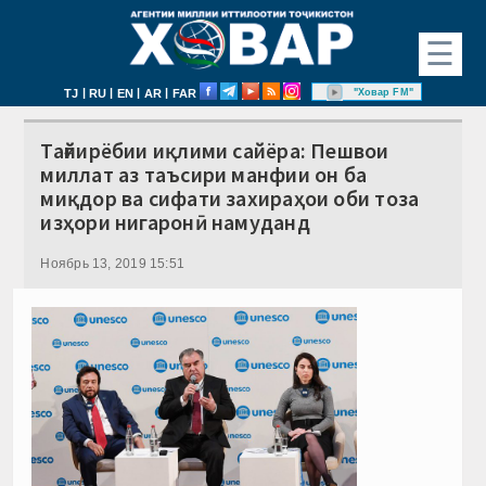
☰
|
|
|
|
"Ховар FM"
TJ
RU
EN
AR
FAR
Тағйирёбии иқлими сайёра: Пешвои
миллат аз таъсири манфии он ба
миқдор ва сифати захираҳои оби тоза
изҳори нигаронӣ намуданд
Ноябрь 13, 2019 15:51