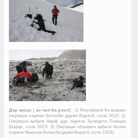
Дар аксҳо
(
аз чап ба рост):
1) Роҳпаймоӣ ба мавзеи
омӯзиши пиряхи болооби дарёи Варзоб, соли 2019, 2)
Омӯзиши қабати барф дар пиряхи Зулмарти Помири
Шарқӣ, соли 2019, 3) Омӯзиши обшавии қабати болои
пиряхи Якарчаи болооби дарёи Варзоб, соли 2019).