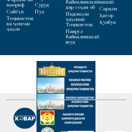
байналмилалӣ
миллӣ
маориф
Суруд
дар соҳаи об
Саразм
Сайёҳӣ
Пул
Иқдомҳои
Ҳисор
Тоҷикистон
ҷаҳонии
Ҳулбук
ва ҷомеаи
Тоҷикистон
ҷаҳон
Наврӯз
байналмилалӣ
шуд