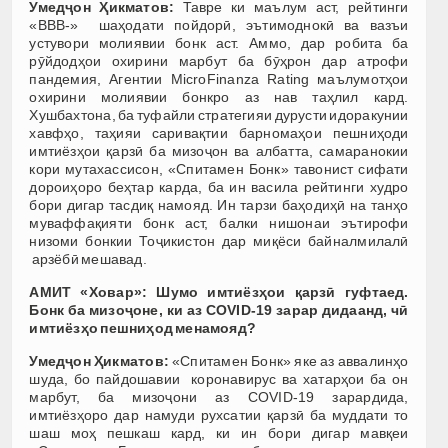
Умедҷон Ҳикматов:
Тавре ки маълум аст, рейтинги
«BBB-» шаҳодати пойдорӣ, эътимоднокӣ ва вазъи
устувори молиявии бонк аст. Аммо, дар робита ба
рӯйдодҳои охирини марбут ба бӯҳрон дар атрофи
пандемия, Агентии MicroFinanza Rating маълумотҳои
охирини молиявии бонкро аз нав таҳлил кард.
Хушбахтона, ба туфайли стратегияи дурусти идоракунии
хавфҳо, таҳияи саривақтии барномаҳои пешниҳоди
имтиёзҳои қарзӣ ба мизоҷон ва албатта, самаранокии
кори мутахассисон, «Спитамен Бонк» тавонист сифати
дороиҳоро беҳтар карда, ба ин васила рейтинги худро
бори дигар тасдиқ намояд. Ин тарзи баҳодиҳӣ на танҳо
муваффақияти бонк аст, балки нишонаи эътирофи
низоми бонкии Тоҷикистон дар миқёси байналмилалӣ
арзёбӣ мешавад.
АМИТ «Ховар»: Шумо имтиёзҳои қарзӣ гуфтаед.
Бонк ба мизоҷоне, ки аз COVID-19 зарар дидаанд, чӣ
имтиёзҳо пешниҳод менамояд?
Умедҷон Ҳикматов:
«Спитамен Бонк» яке аз аввалинҳо
шуда, бо пайдошавии коронавирус ва хатарҳои ба он
марбут, ба мизоҷони аз COVID-19 зарардида,
имтиёзҳоро дар намуди рухсатии қарзӣ ба муддати то
шаш моҳ пешкаш кард, ки ин бори дигар мавқеи