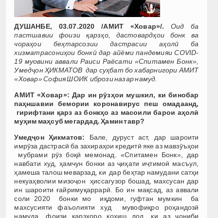
ДУШАНБЕ, 03.07.2020 /АМИТ «Ховар»/.
Оид ба
пастшавии фоизи қарзҳо, дастовардҳои бонк ва
чораҳои беҳтарсозии дастрасии аҳолӣ ба
хизматрасониҳои бонкӣ дар айёми пандемияи COVID-
19 муовини аввали Раиси Раёсати «Спитамен Бонк»,
Умедҷон ҲИКМАТОВ дар суҳбат бо хабарнигори АМИТ
«Ховар» София ШОИК ибрози назар намуд.
АМИТ «Ховар»: Дар ин рӯзҳои мушкил, ки бинобар
паҳншавии бемории коронавирус пеш омадаанд,
гирифтани қарз аз бонкҳо аз масоили барои аҳолӣ
муҳим маҳсуб мегардад. Ҳамин тавр?
Умедҷон Ҳикматов:
Бале, дуруст аст, дар шароити
имрӯза дастрасӣ ба захираҳои кредитӣ яке аз мавзӯъҳои
мубрами рӯз боқӣ мемонад. «Спитамен Бонк», дар
навбати худ, ҳамчун бонки аз ҷиҳати иҷтимоӣ масъул,
ҳамеша талош меварзад, ки дар беҳтар намудани сатҳи
некуаҳволии мизоҷон ҳиссагузор бошад, махсусан дар
ин шароити ғайримуқаррарӣ. Бо ин мақсад, аз аввали
соли 2020 бонки мо иқдоми, гуфтан мумкин ба
махсусияти фаъолияти худ мувофиқро роҳандозӣ
намуда, фоизи қарзҳоро коҳиш дод, ки аз ҷониби