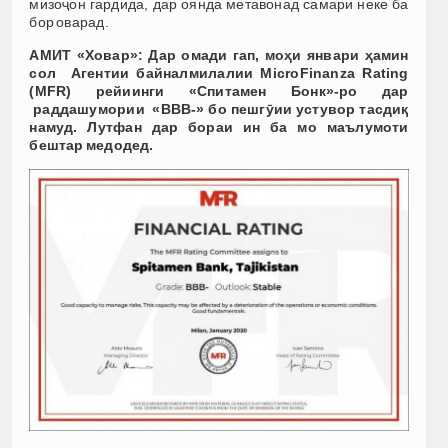
мизоҷон гардида, дар оянда метавонад самари неке ба
бор оварад.
АМИТ «Ховар»: Дар омади гап, моҳи январи ҳамин
сол Агентии байналмилалии MicroFinanza Rating
(MFR) рейиинги «Спитамен Бонк»-ро дар
раддашумории «BBB-» бо пешгӯии устувор тасдиқ
намуд. Лутфан дар бораи ин ба мо маълумоти
бештар медодед.