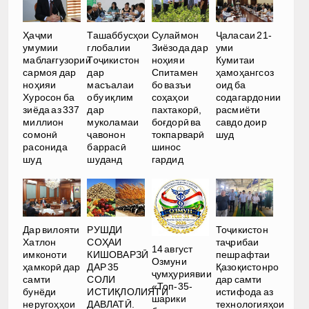
Ҳаҷми
Ташаббусҳои
Сулаймон
Ҷаласаи 21-
умумии
глобалии
Зиёзода дар
уми
маблағгузории
Тоҷикистон
ноҳияи
Кумитаи
сармоя дар
дар
Спитамен
ҳамоҳангсоз
ноҳияи
масъалаи
бо вазъи
оид ба
Хуросон ба
обу иқлим
соҳаҳои
содагардонии
зиёда аз 337
дар
пахтакорӣ,
расмиёти
миллион
муколамаи
боғдорӣ ва
савдо доир
сомонӣ
ҷавонон
токпарварӣ
шуд
расонида
баррасӣ
шинос
шуд
шуданд
гардид
РУШДИ
Дар вилояти
Тоҷикистон
СОҲАИ
Хатлон
таҷрибаи
14 август
КИШОВАРЗӢ
имконоти
пешрафтаи
Озмуни
ДАР 35
ҳамкорӣ дар
Қазоқистонро
ҷумҳуриявии
СОЛИ
самти
дар самти
«Топ-35-
ИСТИҚЛОЛИЯТИ
бунёди
истифода аз
шарики
ДАВЛАТӢ.
неругоҳҳои
технологияҳои