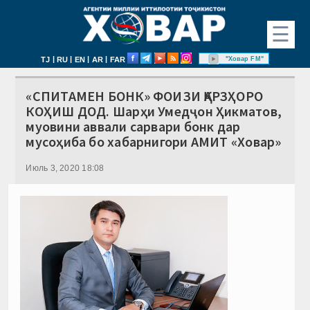
☰
|
|
|
|
"Ховар FM"
TJ
RU
EN
AR
FAR
«СПИТАМЕН БОНК» ФОИЗИ ҚАРЗҲОРО
КОҲИШ ДОД. Шарҳи Умедҷон Ҳикматов,
муовини аввали сарвари бонк дар
мусоҳиба бо хабарнигори АМИТ «Ховар»
Июль 3, 2020 18:08