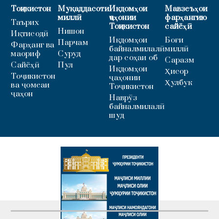
Тоҷикистон
Муқаддасоти
Иқдомҳои
Мавзеъҳои
миллӣ
ҷаҳонии
фарҳангию
Таърих
Тоҷикистон
сайёҳӣ
Нишон
Иқтисодӣ
Иқдомҳои
Боғи
Парчам
Фарҳанг ва
байналмилалӣ
миллӣ
маориф
Суруд
дар соҳаи об
Саразм
Сайёҳӣ
Пул
Иқдомҳои
Ҳисор
Тоҷикистон
ҷаҳонии
Ҳулбук
ва ҷомеаи
Тоҷикистон
ҷаҳон
Наврӯз
байналмилалӣ
шуд