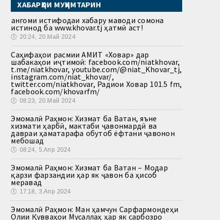
ХАБАРҲОИ МУҲИМТАРИН
Ҳангоми истифодаи хабару маводи сомона
истинод ба www.khovar.tj ҳатмӣ аст!
🕔
20:24, 20.Май 2024
Саҳифаҳои расмии АМИТ «Ховар» дар
шабакаҳои иҷтимоӣ: facebook.com/niatkhovar,
t.me/niatkhovar, youtube.com/@niat_Khovar_tj,
instagram.com/niat_khovar/,
twitter.com/niatkhovar, Радиои Ховар 101.5 fm,
facebook.com/khovarfm/
🕔
08:23, 20.Май 2024
Эмомалӣ Раҳмон: Хизмат ба Ватан, яъне
хизмати ҳарбӣ, мактаби ҷавонмардӣ ва
давраи ҳаматарафа обутоб ёфтани ҷавонон
мебошад
🕔
08:24, 5.Апр 2024
Эмомалӣ Раҳмон: Хизмат ба Ватан – Модар
қарзи фарзандии ҳар як ҷавон ба ҳисоб
меравад
🕔
17:18, 3.Апр 2024
Эмомалӣ Раҳмон: Ман ҳамчун Сарфармондеҳи
Олии Қувваҳои Мусаллаҳ ҳар як сарбозро