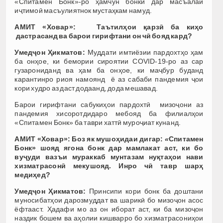
«Спитамен Бонк»-ро ҳамчун бонки дар масъалаи
иҷтимоӣ масъулиятнок мустаҳкам намуд.
АМИТ «Ховар»: Таътилҳои қарзӣ ба киҳо
дастрасанд ва барои гирифтани он чӣ бояд кард?
Умедҷон Ҳикматов:
Муддати имтиёзии пардохтҳо ҳам
ба онҳое, ки бемории сироятии COVID-19-ро аз сар
гузарониданд ва ҳам ба онҳое, ки маҷбур буданд
карантинро риоя намоянд ё аз сабаби пандемия ҷои
кори худро аз даст додаанд, дода мешавад.
Барои гирифтани сабукиҳои пардохтӣ мизоҷони аз
пандемия хисоротдидаро мебояд ба филиалҳои
«Спитамен Бонк» ба таври хаттӣ муроҷиат кунанд.
АМИТ «Ховар»: Боз як мушоҳидаи дигар:
«
Спитамен
Бонк» шояд ягона бонк дар мамлакат аст, ки бо
вуҷуди вазъи мураккаб мунтазам нуқтаҳои нави
хизматрасонӣ мекушояд. Инро чӣ тавр шарҳ
медиҳед?
Умедҷон Ҳикматов:
Принсипи кори бонк ба доштани
муносибатҳои дарозмуддат ва шарикӣ бо мизоҷон асос
ёфтааст. Ҳадафи мо аз он иборат аст, ки ба мизоҷон
наздик бошем ва аҳолии кишварро бо хизматрасониҳои