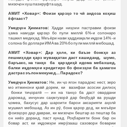
мизоҷон хуш пазируфта шуд.
АМИТ «Ховар»: Фоизи қарзҳо то чӣ андоза коҳиш
ёфтааст?
Умедҷон Ҳикматов:
Ҳадди ниҳоии пастравии фоизи
ҳама намуди қарзҳо бо пули миллӣ 6%-и солонаро
ташкил медиҳад. Меъёри нави ҳаддиақали иқдом 14% -и
солона бо доллари ИМА ва 20% бо пули миллӣ мебошад.
АМИТ «Ховар»: Дар ҳоле, ки баъзе бонкҳо аз
пешниҳоди қарз муваққатан даст кашиданд, шумо,
баръакс, на танҳо ба қарздиҳӣ идома мебахшед,
балки иқдомҳои кредитиро бо фоизҳои ба ҳамагон
дастрас эълон мекунед… Парадокс?
Умедҷон Ҳикматов:
Не, ин ҷо ягон парадокс нест, зеро
мо итминони қавӣ дорем, ки вазифаи асосии дилхоҳ
бонки тиҷоратӣ — ин на танҳо ба даст овардани
даромад, инчунин саҳмгузорӣ дар беҳбудӣ ва рушди
ҷомеа, бахусус дар шароити барои аксарияти аҳолӣ
мушкил мебошад. Аз ин рӯ, бонк қарор дод, ки меъёри
фоизҳоро дар даврае, ки мизоҷон бештар аз пештар ба
он ниёз доранд, паст кунад. Роҳбарияти бонк бар он
бовар аст, ки иқдомҳои имрӯзааш сазовори боварии