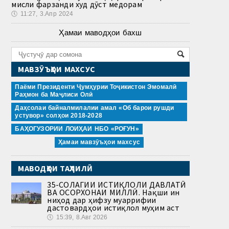
мисли фарзанди худ дӯст медорам
🕔
11:27, 3.Апр 2024
Ҳамаи маводҳои бахш
МАВЗӮЪҲОИ МАХСУС
Паёми Президенти Ҷумҳурии Тоҷикистон Эмомалӣ
Раҳмон ба Маҷлиси Олӣ
Даҳсолаи байналмилалии амал «Об барои рушди
устувор» солҳои 2018-2028
БАҲОГУЗОРИИ ЛОИҲАИ НБО «РОҒУН»
Ҳамаи мавзӯъҳои махсус
МАВОДҲОИ ТАҲЛИЛӢ
35-СОЛАГИИ ИСТИҚЛОЛИ ДАВЛАТӢ
ВА ОСОРХОНАИ МИЛЛӢ. Нақши ин
ниҳод дар ҳифзу муаррифии
дастовардҳои истиқлол муҳим аст
🕔
15:39, 8.Авг 2026