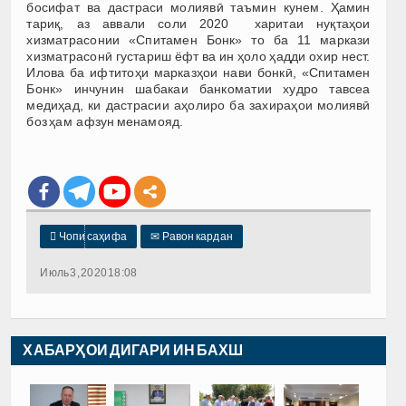
босифат ва дастраси молиявӣ таъмин кунем. Ҳамин
тариқ, аз аввали соли 2020 харитаи нуқтаҳои
хизматрасонии «Спитамен Бонк» то ба 11 маркази
хизматрасонӣ густариш ёфт ва ин ҳоло ҳадди охир нест.
Илова ба ифтитоҳи марказҳои нави бонкӣ, «Спитамен
Бонк» инчунин шабакаи банкоматии худро тавсеа
медиҳад, ки дастрасии аҳолиро ба захираҳои молиявӣ
боз ҳам афзун менамояд.

Чопи саҳифа
✉
Равон кардан
Июль 3, 2020 18:08
ХАБАРҲОИ ДИГАРИ ИН БАХШ