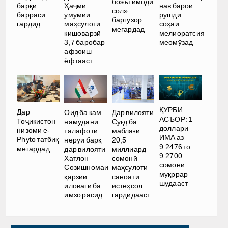
боэътимоди
Ҳаҷми
барқӣ
нав барои
сол»
умумии
баррасӣ
рушди
баргузор
маҳсулоти
гардид
соҳаи
мегардад
кишоварзӣ
мелиоратсия
3,7 баробар
меомӯзад
афзоиш
ёфтааст
ҚУРБИ
Дар
Оид ба кам
Дар вилояти
АСЪОР: 1
Тоҷикистон
намудани
Суғд ба
доллари
низоми e-
талафоти
маблағи
ИМА аз
Phyto татбиқ
неруи барқ
20,5
9.2476 то
мегардад
дар вилояти
миллиард
9.2700
Хатлон
сомонӣ
сомонӣ
Созишномаи
маҳсулоти
муқррар
қарзии
саноатӣ
шудааст
иловагӣ ба
истеҳсол
имзо расид
гардидааст