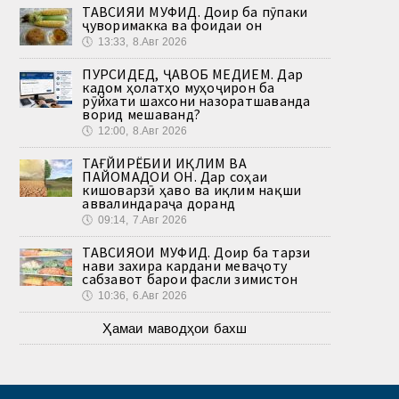
ТАВСИЯИ МУФИД. Доир ба пӯпаки
ҷуворимакка ва фоидаи он
🕔
13:33, 8.Авг 2026
ПУРСИДЕД, ҶАВОБ МЕДИҲЕМ. Дар
кадом ҳолатҳо муҳоҷирон ба
рӯйхати шахсони назоратшаванда
ворид мешаванд?
🕔
12:00, 8.Авг 2026
ТАҒЙИРЁБИИ ИҚЛИМ ВА
ПАЙОМАДҲОИ ОН. Дар соҳаи
кишоварзӣ ҳаво ва иқлим нақши
аввалиндараҷа доранд
🕔
09:14, 7.Авг 2026
ТАВСИЯҲОИ МУФИД. Доир ба тарзи
нави захира кардани меваҷоту
сабзавот барои фасли зимистон
🕔
10:36, 6.Авг 2026
Ҳамаи маводҳои бахш