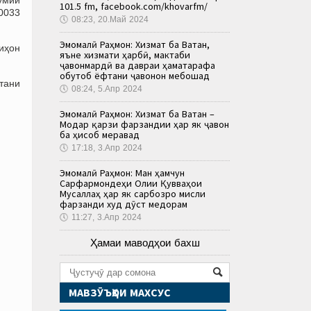
101.5 fm, facebook.com/khovarfm/
0033
🕔
08:23, 20.Май 2024
Эмомалӣ Раҳмон: Хизмат ба Ватан,
иҳон
яъне хизмати ҳарбӣ, мактаби
ҷавонмардӣ ва давраи ҳаматарафа
обутоб ёфтани ҷавонон мебошад
фтани
🕔
08:24, 5.Апр 2024
Эмомалӣ Раҳмон: Хизмат ба Ватан –
Модар қарзи фарзандии ҳар як ҷавон
ба ҳисоб меравад
🕔
17:18, 3.Апр 2024
Эмомалӣ Раҳмон: Ман ҳамчун
Сарфармондеҳи Олии Қувваҳои
Мусаллаҳ ҳар як сарбозро мисли
фарзанди худ дӯст медорам
🕔
11:27, 3.Апр 2024
Ҳамаи маводҳои бахш
МАВЗӮЪҲОИ МАХСУС