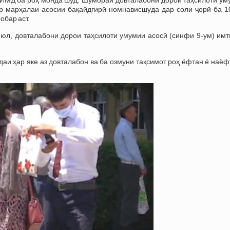
р марҳалаи асосии бақайдгирӣ номнависшуда дар соли ҷорӣ ба 1
обар аст.
июл, довталабони дорои таҳсилоти умумии асосӣ (синфи 9-ум) имт
аи ҳар яке аз довталабон ва ба озмуни тақсимот роҳ ёфтан ё наё