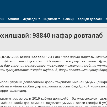
иҷӣ
Амният
Иқтисодӣ
Иҷтимоӣ
Сайёҳӣ
Хариди давлатӣ
охилшавӣ: 98840 нафар довталаб
07.07.2020 /АМИТ «Ховар»/.
Аз 1 то 7 июл дар 48 маркази имтиҳ
и рӯйхати тасдиқкардаи Вазорати маориф ва илми Ҷумҳ
он дар заминаи муассисаҳои таълимии таҳсилоти миёнаи умуми
ияи ҷумҳурӣ ташкил карда шудаанд, даври асосии имтиҳонҳо барг
ораи умумии довталабони дорои таҳсилоти миёнаи умумӣ (синфи
доӣ ва миёнаи касбии дар марҳалаи асосии бақайдгирӣ номнавис
арро ташкил дод.
маълум аст, аз соли 2019 қабули донишҷӯён ба муассисаҳои таъл
 миёнаи касбӣ дар заминаи таҳсилоти умумии асосӣ (синфи 9-ум)
 ИМД ба роҳ монда шуд. Шумораи довталабони дорои таҳсилоти ум