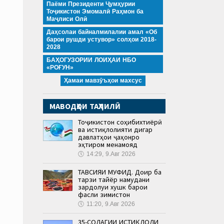
Паёми Президенти Ҷумҳурии
Тоҷикистон Эмомалӣ Раҳмон ба
Маҷлиси Олӣ
Даҳсолаи байналмилалии амал «Об
барои рушди устувор» солҳои 2018-
2028
БАҲОГУЗОРИИ ЛОИҲАИ НБО
«РОҒУН»
Ҳамаи мавзӯъҳои махсус
МАВОДҲОИ ТАҲЛИЛӢ
Тоҷикистон соҳибихтиёрӣ
ва истиқлолияти дигар
давлатҳои ҷаҳонро
эҳтиром менамояд
🕔
14:29, 9.Авг 2026
ТАВСИЯИ МУФИД. Доир ба
тарзи тайёр намудани
зардолуи хушк барои
фасли зимистон
🕔
11:20, 9.Авг 2026
35-СОЛАГИИ ИСТИҚЛОЛИ