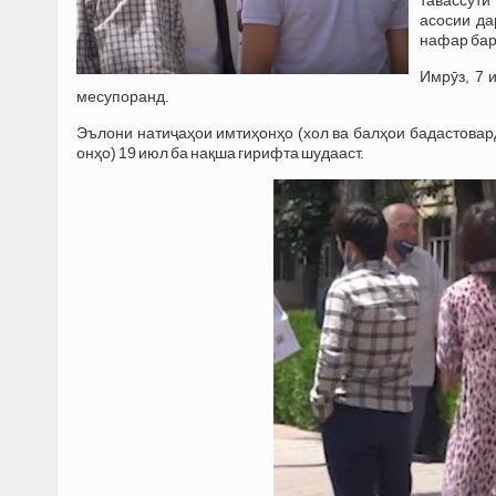
асосии да
нафар бар
Имрӯз, 7 
месупоранд.
Эълони натиҷаҳои имтиҳонҳо (хол ва балҳои бадастовард
онҳо) 19 июл ба нақша гирифта шудааст.