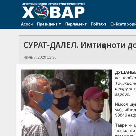
Асосӣ
Президент
Парламент
Пойтахт
Сиёсати хор
СУРАТ-ДАЛЕЛ. Имтиҳоноти д
Июль 7, 2020 12:36
ДУШАНБЕ, 
ки тибқ
Тоҷикист
шаҳру ноҳ
гардид.
Имсол шум
ум), ибти
98840 наф
Тавре ки 
таҳсилоти
тавассути