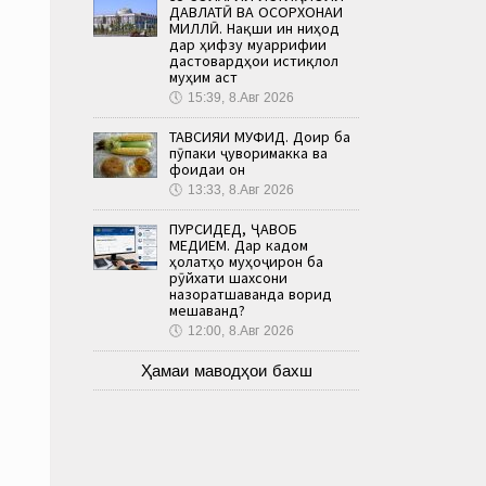
ДАВЛАТӢ ВА ОСОРХОНАИ
МИЛЛӢ. Нақши ин ниҳод
дар ҳифзу муаррифии
дастовардҳои истиқлол
муҳим аст
🕔
15:39, 8.Авг 2026
ТАВСИЯИ МУФИД. Доир ба
пӯпаки ҷуворимакка ва
фоидаи он
🕔
13:33, 8.Авг 2026
ПУРСИДЕД, ҶАВОБ
МЕДИҲЕМ. Дар кадом
ҳолатҳо муҳоҷирон ба
рӯйхати шахсони
назоратшаванда ворид
мешаванд?
🕔
12:00, 8.Авг 2026
Ҳамаи маводҳои бахш