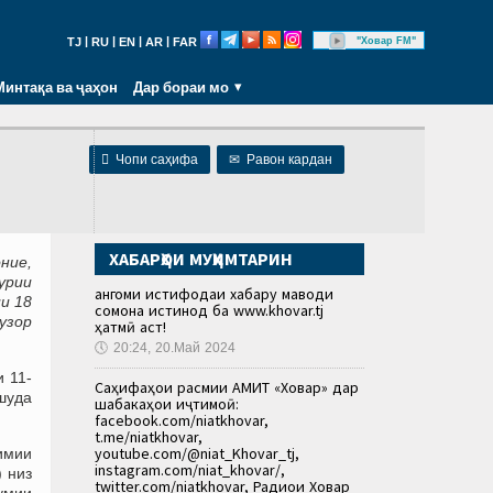
|
|
|
|
"Ховар FM"
TJ
RU
EN
AR
FAR
Минтақа ва ҷаҳон
Дар бораи мо

Чопи саҳифа
✉
Равон кардан
ХАБАРҲОИ МУҲИМТАРИН
оние,
урии
Ҳангоми истифодаи хабару маводи
и 18
сомона истинод ба www.khovar.tj
узор
ҳатмӣ аст!
🕔
20:24, 20.Май 2024
 11-
Саҳифаҳои расмии АМИТ «Ховар» дар
шуда
шабакаҳои иҷтимоӣ:
facebook.com/niatkhovar,
t.me/niatkhovar,
youtube.com/@niat_Khovar_tj,
имии
instagram.com/niat_khovar/,
 низ
twitter.com/niatkhovar, Радиои Ховар
умии