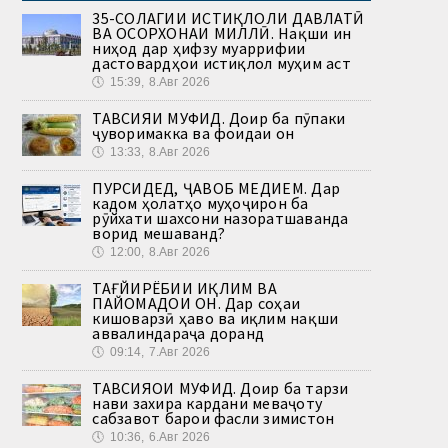
35-СОЛАГИИ ИСТИҚЛОЛИ ДАВЛАТӢ
ВА ОСОРХОНАИ МИЛЛӢ. Нақши ин
ниҳод дар ҳифзу муаррифии
дастовардҳои истиқлол муҳим аст
🕔
15:39, 8.Авг 2026
ТАВСИЯИ МУФИД. Доир ба пӯпаки
ҷуворимакка ва фоидаи он
🕔
13:33, 8.Авг 2026
ПУРСИДЕД, ҶАВОБ МЕДИҲЕМ. Дар
кадом ҳолатҳо муҳоҷирон ба
рӯйхати шахсони назоратшаванда
ворид мешаванд?
🕔
12:00, 8.Авг 2026
ТАҒЙИРЁБИИ ИҚЛИМ ВА
ПАЙОМАДҲОИ ОН. Дар соҳаи
кишоварзӣ ҳаво ва иқлим нақши
аввалиндараҷа доранд
🕔
09:14, 7.Авг 2026
ТАВСИЯҲОИ МУФИД. Доир ба тарзи
нави захира кардани меваҷоту
сабзавот барои фасли зимистон
🕔
10:36, 6.Авг 2026