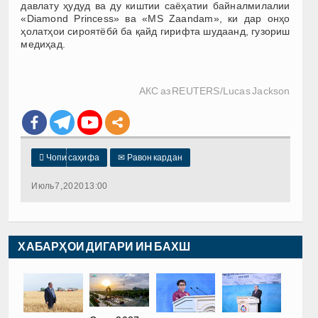
давлату ҳудуд ва ду киштии саёҳатии байналмилалии
«Diamond Princess» ва «MS Zaandam», ки дар онҳо
ҳолатҳои сироятёбӣ ба қайд гирифта шудаанд, гузориш
медиҳад.
АКС аз REUTERS/Lucas Jackson

Чопи саҳифа
✉
Равон кардан
Июль 7, 2020 13:00
ХАБАРҲОИ ДИГАРИ ИН БАХШ