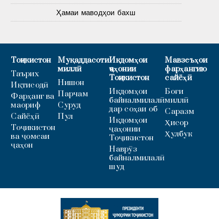
Ҳамаи маводҳои бахш
Тоҷикистон
Муқаддасоти
Иқдомҳои
Мавзеъҳои
миллӣ
ҷаҳонии
фарҳангию
Таърих
Тоҷикистон
сайёҳӣ
Нишон
Иқтисодӣ
Иқдомҳои
Боғи
Парчам
Фарҳанг ва
байналмилалӣ
миллӣ
маориф
Суруд
дар соҳаи об
Саразм
Сайёҳӣ
Пул
Иқдомҳои
Ҳисор
Тоҷикистон
ҷаҳонии
Ҳулбук
ва ҷомеаи
Тоҷикистон
ҷаҳон
Наврӯз
байналмилалӣ
шуд