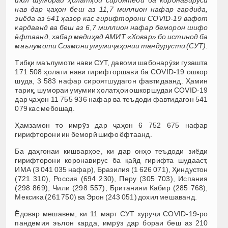
нав дар ҷаҳон беш аз 11,7 миллион нафар гардида,
зиёда аз 541 ҳазор кас гирифторони COVID-19 вафот
кардаанд ва беш аз 6,7 миллион нафар беморон шифо
ёфтаанд, хабар медиҳад АМИТ «Ховар» бо истинод ба
маълумоти Созмони умумиҷаҳонии тандурустӣ (СУТ).
Тибқи маълумоти нави СУТ, давоми шабонарӯзи гузашта
171 508 ҳолати нави гирифторшавӣ ба COVID-19 ошкор
шуда, 3 583 нафар сироятшудагон фавтидаанд. Ҳамин
тариқ, шумораи умумии ҳолатҳои ошкоршудаи COVID-19
дар ҷаҳон 11 755 936 нафар ва теъдоди фавтидагон 541
079 кас мебошад.
Ҳамзамон то имрӯз дар ҷаҳон 6 752 675 нафар
гирифторони ин беморӣ шифо ёфтаанд.
Ба даҳгонаи кишварҳое, ки дар онҳо теъдоди зиёди
гирифторони коронавирус ба қайд гирифта шудааст,
ИМА (3 041 035 нафар), Бразилия (1 626 071), Ҳиндустон
(721 310), Россия (694 230), Перу (305 703), Испания
(298 869), Чили (298 557), Британияи Кабир (285 768),
Мексика (261 750) ва Эрон (243 051) дохил мешаванд.
Ёдовар мешавем, ки 11 март СУТ хуруҷи COVID-19-ро
пандемия эълон карда, имрӯз дар бораи беш аз 210