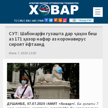
☰
|
|
|
|
"Ховар FM"
TJ
RU
EN
AR
FAR
СУТ: Шабонарӯзи гузашта дар ҷаҳон беш
аз 171 ҳазор нафар аз коронавирус
сироят ёфтаанд
Июль 7, 2020 13:00
ДУШАНБЕ, 07.07.2020 /АМИТ «Ховар»/.
Ба ҳолати 7
июл шумораи ҳолатҳои сироятёбӣ ба коронавируси