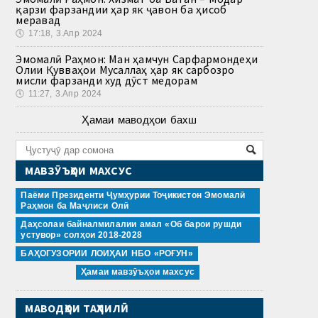
қарзи фарзандии ҳар як ҷавон ба ҳисоб
меравад
🕔
17:18, 3.Апр 2024
Эмомалӣ Раҳмон: Ман ҳамчун Сарфармондеҳи
Олии Қувваҳои Мусаллаҳ ҳар як сарбозро
мисли фарзанди худ дӯст медорам
🕔
11:27, 3.Апр 2024
Ҳамаи маводҳои бахш
МАВЗӮЪҲОИ МАХСУС
Паёми Президенти Ҷумҳурии Тоҷикистон Эмомалӣ
Раҳмон ба Маҷлиси Олӣ
Даҳсолаи байналмилалии амал «Об барои рушди
устувор» солҳои 2018-2028
БАҲОГУЗОРИИ ЛОИҲАИ НБО «РОҒУН»
Ҳамаи мавзӯъҳои махсус
МАВОДҲОИ ТАҲЛИЛӢ