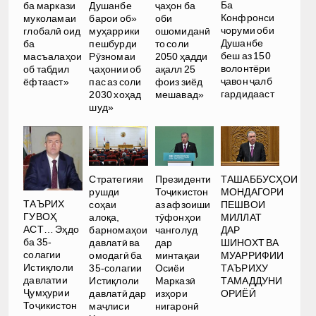
Ба
ба маркази
Душанбе
ҷаҳон ба
Конфронси
муколамаи
барои об»
оби
чоруми оби
глобалӣ оид
муҳаррики
ошомиданӣ
Душанбе
ба
пешбурди
то соли
беш аз 150
масъалаҳои
Рӯзномаи
2050 ҳадди
волонтёри
об табдил
ҷаҳонии об
ақалл 25
ҷавон ҷалб
ёфтааст»
пас аз соли
фоиз зиёд
гардидааст
2030 хоҳад
мешавад»
шуд»
Стратегияи
Президенти
ТАШАББУСҲОИ
рушди
Тоҷикистон
МОНДАГОРИ
ТАЪРИХ
соҳаи
аз афзоиши
ПЕШВОИ
ГУВОҲ
алоқа,
тӯфонҳои
МИЛЛАТ
АСТ… Эҳдо
барномаҳои
чанголуд
ДАР
ба 35-
давлатӣ ва
дар
ШИНОХТ ВА
солагии
омодагӣ ба
минтақаи
МУАРРИФИИ
Истиқлоли
35-солагии
Осиёи
ТАЪРИХУ
давлатии
Истиқлоли
Марказӣ
ТАМАДДУНИ
Ҷумҳурии
давлатӣ дар
изҳори
ОРИЁӢ
Тоҷикистон
маҷлиси
нигаронӣ