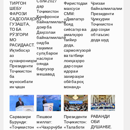
Соли 2027
ТИРГОН
Фиристодаи
Ҷоизаи
дар
ШЕБУ
махсуси
байналмилалии
Тоҷикистон
ФАРОЗИ
СММ:
Президенти
Конфронси
САДСОЛАҲОРО
«Давлатҳо
Ҷумҳурии
байналмилалӣ
ГУЗАШТА,
бояд
Тоҷикистон
доир ба
ТО БА
сиёсатҳо ва
дар соҳаи
Даҳсолаи
РӮЗГОРИ
амалҳоро
об таъсис
байналмилалӣ
МО
тағйир
дода шуд
оид ба
РАСИДААСТ.
дода,
таҳкими
Иқтибосҳо
сармоягузорӣ
сулҳ барои
аз
ва татбиқи
наслҳои
суханрониҳои
лоиҳаҳоро
оянда
Президенти
дар соҳаи
баргузор
Тоҷикистон
идораи
мешавад
ба
захираҳои
муносибати
обӣ ба роҳ
ин ҷашн
монанд»
РАВАНДИ
Сарвазири
Пешвои
Президенти
ОБИ
Бурунди:
миллат:
Тоҷикистон:
ДУШАНБЕ.
«Тоҷикистон
««Чаҳорчӯби
«Талаботи