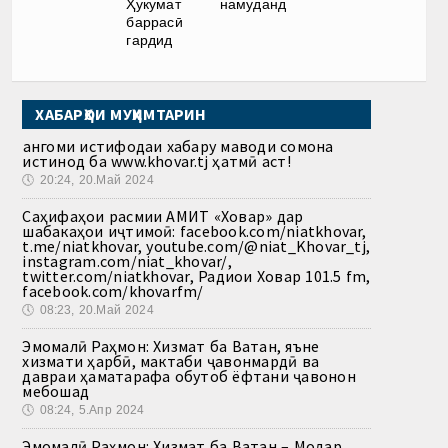
Ҳукумат
намуданд
баррасӣ
гардид
ХАБАРҲОИ МУҲИМТАРИН
Ҳангоми истифодаи хабару маводи сомона
истинод ба www.khovar.tj ҳатмӣ аст!
🕔
20:24, 20.Май 2024
Саҳифаҳои расмии АМИТ «Ховар» дар
шабакаҳои иҷтимоӣ: facebook.com/niatkhovar,
t.me/niatkhovar, youtube.com/@niat_Khovar_tj,
instagram.com/niat_khovar/,
twitter.com/niatkhovar, Радиои Ховар 101.5 fm,
facebook.com/khovarfm/
🕔
08:23, 20.Май 2024
Эмомалӣ Раҳмон: Хизмат ба Ватан, яъне
хизмати ҳарбӣ, мактаби ҷавонмардӣ ва
давраи ҳаматарафа обутоб ёфтани ҷавонон
мебошад
🕔
08:24, 5.Апр 2024
Эмомалӣ Раҳмон: Хизмат ба Ватан – Модар