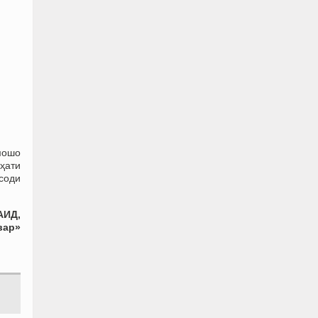
мошо
ҳати
соди
АИД,
вар»