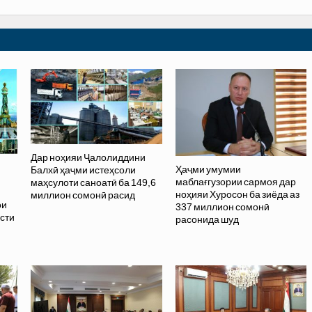
Дар ноҳияи Ҷалолиддини
Ҳаҷми умумии
Балхӣ ҳаҷми истеҳсоли
маблағгузории сармоя дар
маҳсулоти саноатӣ ба 149,6
ноҳияи Хуросон ба зиёда аз
миллион сомонӣ расид
ои
337 миллион сомонӣ
исти
расонида шуд