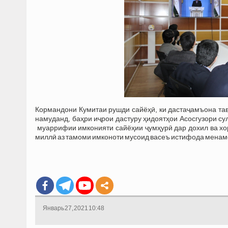
Кормандони Кумитаи рушди сайёҳӣ, ки дастаҷамъона т
намуданд, баҳри иҷрои дастуру ҳидоятҳои Асосгузори 
муаррифии имконияти сайёҳии ҷумҳурӣ дар дохил ва хо
миллӣ аз тамоми имконоти мусоид васеъ истифода менам
Январь 27, 2021 10:48