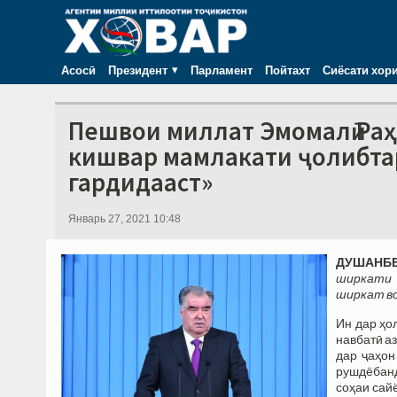
Асосӣ
Президент
Парламент
Пойтахт
Сиёсати хор
Пешвои миллат Эмомалӣ Раҳ
кишвар мамлакати ҷолибта
гардидааст»
Январь 27, 2021 10:48
ДУШАНБЕ,
ширкати 
ширкат во
Ин дар ҳо
навбатӣ а
дар ҷаҳон
рушдёбанд
соҳаи сай