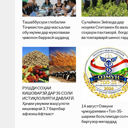
Ташаббусҳои глобалии
Сулаймон Зиёзода дар
Тоҷикистон дар масъалаи
ноҳияи Спитамен бо ваз
обу иқлим дар муколамаи
соҳаҳои пахтакорӣ, боғд
ҷавонон баррасӣ шуданд
ва токпарварӣ шинос гар
РУШДИ СОҲАИ
КИШОВАРЗӢ ДАР 35 СОЛИ
ИСТИҚЛОЛИЯТИ ДАВЛАТӢ.
Ҳаҷми умумии маҳсулоти
14 август Озмуни
кишоварзӣ 3,7 баробар
ҷумҳуриявии «Топ-35-
афзоиш ёфтааст
шарики боэътимоди сол
баргузор мегардад