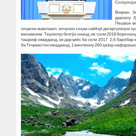
Солҳои ру
Воқеан, 
давлату 
Пешвои м
хоҷагии мамлакат, инчунин соҳаи сайёҳӣ дигаргуниҳои ку
менамоем. Таҳлилҳо бозгӯи онанд, ки соли 2018 бори нах
ташриф оварданд, ки дар қиёс ба соли 2017 2,6 баробар 
ба Тоҷикистон омадаанд, 1 миллиону 260 ҳазор нафарашо