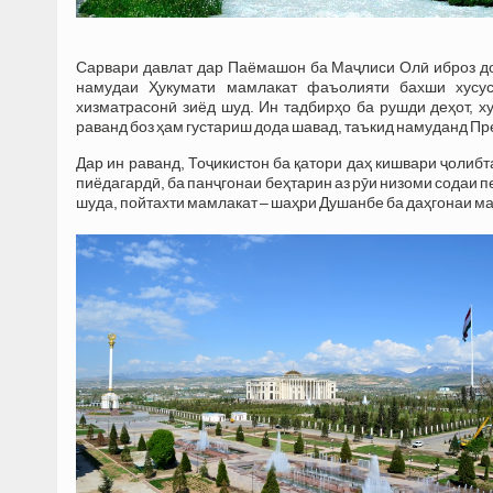
Сарвари давлат дар Паёмашон ба Маҷлиси Олӣ иброз до
намудаи Ҳукумати мамлакат фаъолияти бахши хусу
хизматрасонӣ зиёд шуд. Ин тадбирҳо ба рушди деҳот, ху
раванд боз ҳам густариш дода шавад, таъкид намуданд Пр
Дар ин раванд, Тоҷикистон ба қатори даҳ кишвари ҷолиб
пиёдагардӣ, ба панҷгонаи беҳтарин аз рӯи низоми содаи 
шуда, пойтахти мамлакат – шаҳри Душанбе ба даҳгонаи ма