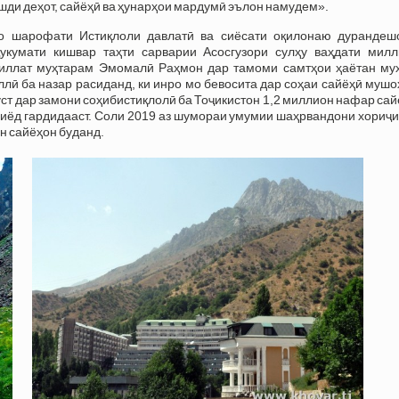
шди деҳот, сайёҳӣ ва ҳунарҳои мардумӣ эълон намудем».
бо шарофати Истиқлоли давлатӣ ва сиёсати оқилонаю дурандеш
Ҳукумати кишвар таҳти сарварии Асосгузори сулҳу ваҳдати мил
иллат муҳтарам Эмомалӣ Раҳмон дар тамоми самтҳои ҳаётан му
ллӣ ба назар расиданд, ки инро мо бевосита дар соҳаи сайёҳӣ муш
уст дар замони соҳибистиқлолӣ ба Тоҷикистон 1,2 миллион нафар са
зиёд гардидааст. Соли 2019 аз шумораи умумии шаҳрвандони хориҷи
н сайёҳон буданд.