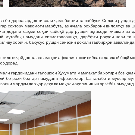
 ва бо дарназардошти соли ҷамъбастии ташаббуси Солҳои рушди де
гар сохтору мақомоти марбута, аз ҷумла роҳбарони вилоятҳо ва ш
иш додани саҳми соҳаи сайёҳӣ дар рушди иқтисоди кишвар ва ҳ
ӣ мутобиқ намудани хизматрасониҳо, дарёфти роҳҳои нави таш
иливу хориҷӣ, бахусус, рушди сайёҳии дохилӣ тадбирҳои аввалинд
мушкилоти ҷойдошта аз самтҳои афзалиятноки сиёсати давлатӣ боқӣ м
ор дорад.
малӣ гардонидани талошҳои Ҳукумати мамлакат ба хотири боз ҳам 
лӣ бо роҳи беҳтар намудани ифрасохтор, ба талаботи муосир мут
ҳволии мардум дар ҳар деҳа ва маҳали аҳолинишин арзёбӣ намуданд.