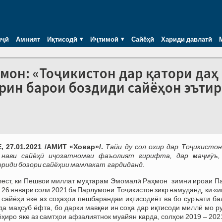
иҷӣ
Амният
Иқтисодӣ
Иҷтимоӣ
Сайёҳӣ
Хариди давлатӣ
мон: «Тоҷикистон дар қатори даҳ
рин барои боздиди сайёҳон эъти
 27.01.2021 /АМИТ «Ховар»/.
Тайи ду сол охир дар Тоҷикистон
нави сайёҳӣ иҷозатномаи фаъолият гирифта, дар маҷмӯъ,
риди бозори сайёҳии мамлакат гардиданд.
лест, ки Пешвои миллат муҳтарам Эмомалӣ Раҳмон зимни ироаи П
з 26 январи соли 2021 ба Парлумони Тоҷикистон зикр намуданд, ки «
 сайёҳӣ яке аз соҳаҳои пешбарандаи иқтисодиёт ва бо суръати ба
а маҳсуб ёфта, бо дарки мавқеи ин соҳа дар иқтисоди миллӣ мо р
ёҳиро яке аз самтҳои афзалиятнок муайян карда, солҳои 2019 – 20