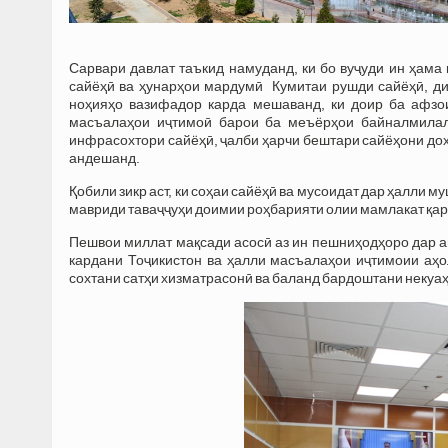
Сарвари давлат таъкид намуданд, ки бо вуҷуди ин ҳама
сайёҳӣ ва ҳунарҳои мардумӣ Кумитаи рушди сайёҳӣ, ди
ноҳияҳо вазифадор карда мешаванд, ки доир ба афзо
масъалаҳои иҷтимоӣ барои ба меъёрҳои байналмилал
инфрасохтори сайёҳӣ, ҷалби ҳарчи бештари сайёҳони дох
андешанд.
Қобили зикр аст, ки соҳаи сайёҳӣ ва мусоидат дар ҳалли 
мавриди таваҷҷуҳи доимии роҳбарияти олии мамлакат қар
Пешвои миллат мақсади асосӣ аз ин пешниҳодҳоро дар а
кардани Тоҷикистон ва ҳалли масъалаҳои иҷтимоии аҳо
сохтани сатҳи хизматрасонӣ ва баланд бардоштани некуа