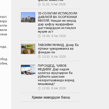
🕔
11:20, 9.Авг 2026
35-СОЛАГИИ ИСТИҚЛОЛИ
ҳот,
ДАВЛАТӢ ВА ОСОРХОНАИ
МИЛЛӢ. Нақши ин ниҳод
аҳру
дар ҳифзу муаррифии
алли
дастовардҳои истиқлол
кили
муҳим аст
араҷа
🕔
15:39, 8.Авг 2026
ТАВСИЯИ МУФИД. Доир ба
онда,
пӯпаки ҷуворимакка ва
фоидаи он
🕔
13:33, 8.Авг 2026
обод
обиқ
ПУРСИДЕД, ҶАВОБ
МЕДИҲЕМ. Дар кадом
ҳолатҳо муҳоҷирон ба
рӯйхати шахсони
назоратшаванда ворид
мешаванд?
🕔
12:00, 8.Авг 2026
Ҳамаи маводҳои бахш