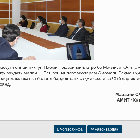
авассути оинаи нилгун Паёми Пешвои миллатро ба Маҷлиси Олӣ та
сулҳу ваҳдати миллӣ — Пешвои миллат муҳтарам Эмомалӣ Раҳмон ҷи
риҷи мамлакат ва баланд бардоштани саҳми соҳаи сайёҳӣ дар иқти
оянд.
Марзияи С
АМИТ «Хо

Чопи саҳифа
✉
Равон кардан