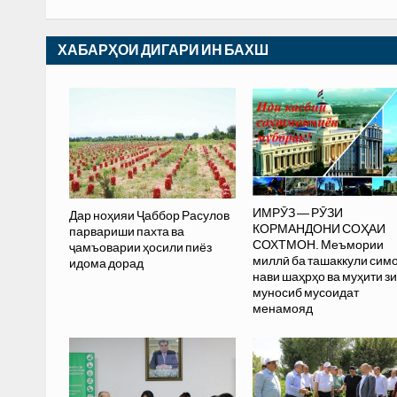
ХАБАРҲОИ ДИГАРИ ИН БАХШ
ИМРӮЗ — РӮЗИ
Дар ноҳияи Ҷаббор Расулов
КОРМАНДОНИ СОҲАИ
парвариши пахта ва
СОХТМОН. Меъмории
ҷамъоварии ҳосили пиёз
миллӣ ба ташаккули сим
идома дорад
нави шаҳрҳо ва муҳити з
муносиб мусоидат
менамояд