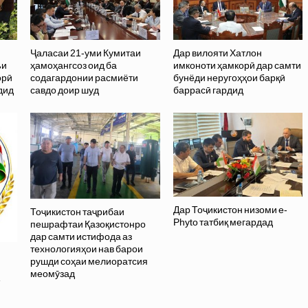
Ҷаласаи 21-уми Кумитаи
Дар вилояти Хатлон
ъи
ҳамоҳангсоз оид ба
имконоти ҳамкорӣ дар самти
орӣ
содагардонии расмиёти
бунёди неругоҳҳои барқӣ
дид
савдо доир шуд
баррасӣ гардид
Дар Тоҷикистон низоми e-
Тоҷикистон таҷрибаи
Phyto татбиқ мегардад
пешрафтаи Қазоқистонро
дар самти истифода аз
технологияҳои нав барои
рушди соҳаи мелиоратсия
меомӯзад
»