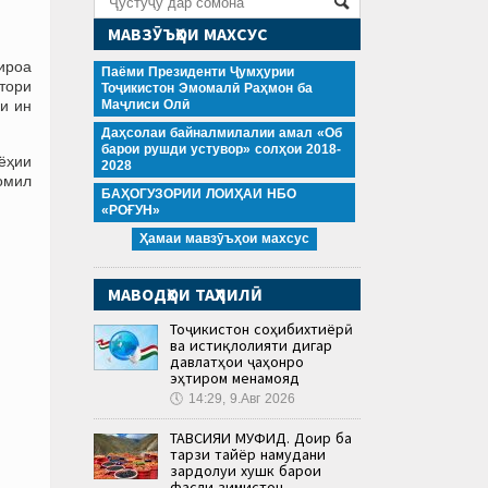
МАВЗӮЪҲОИ МАХСУС
ироа
Паёми Президенти Ҷумҳурии
тори
Тоҷикистон Эмомалӣ Раҳмон ба
ки ин
Маҷлиси Олӣ
Даҳсолаи байналмилалии амал «Об
барои рушди устувор» солҳои 2018-
йёҳии
2028
шомил
БАҲОГУЗОРИИ ЛОИҲАИ НБО
«РОҒУН»
Ҳамаи мавзӯъҳои махсус
МАВОДҲОИ ТАҲЛИЛӢ
Тоҷикистон соҳибихтиёрӣ
ва истиқлолияти дигар
давлатҳои ҷаҳонро
эҳтиром менамояд
🕔
14:29, 9.Авг 2026
ТАВСИЯИ МУФИД. Доир ба
тарзи тайёр намудани
зардолуи хушк барои
фасли зимистон