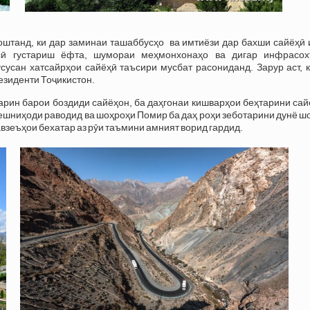
штанд, ки дар заминаи ташаббусҳо ва имтиёзи дар бахши сайёҳӣ 
сӣ густариш ёфта, шумораи меҳмонхонаҳо ва дигар инфрасох
сусан хатсайрҳои сайёҳӣ таъсири мусбат расониданд. Зарур аст, 
езиденти Тоҷикистон.
тарин барои боздиди сайёҳон, ба даҳгонаи кишварҳои беҳтарини са
пешниҳоди раводид ва шоҳроҳи Помир ба даҳ роҳи зеботарини дунё 
взеъҳои бехатар аз рӯи таъмини амният ворид гардид.