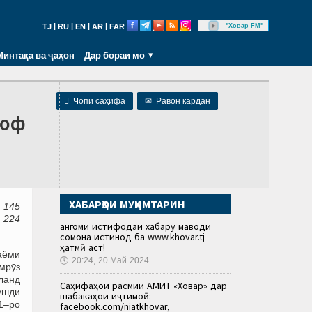
|
|
|
|
"Ховар FM"
TJ
RU
EN
AR
FAR
Минтақа ва ҷаҳон
Дар бораи мо

Чопи саҳифа
✉
Равон кардан
роф
ХАБАРҲОИ МУҲИМТАРИН
 145
 224
Ҳангоми истифодаи хабару маводи
сомона истинод ба www.khovar.tj
ҳатмӣ аст!
аёми
🕔
20:24, 20.Май 2024
имрӯз
ланд
Саҳифаҳои расмии АМИТ «Ховар» дар
ушди
шабакаҳои иҷтимоӣ:
21–ро
facebook.com/niatkhovar,