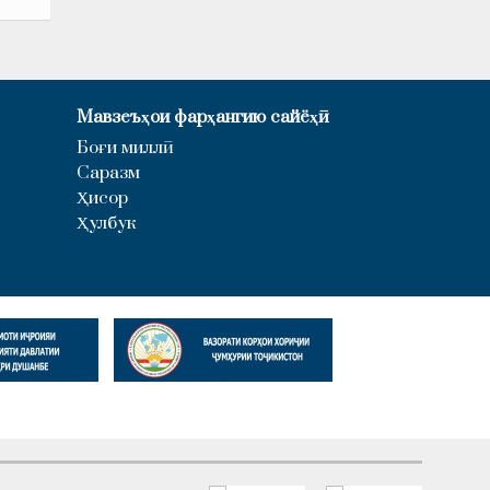
Мавзеъҳои фарҳангию сайёҳӣ
Боғи миллӣ
Саразм
Ҳисор
Ҳулбук