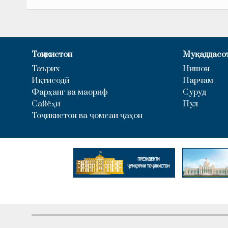
Тоҷикистон
Муқаддасо
Таърих
Нишон
Иқтисодӣ
Парчам
Фарҳанг ва маориф
Суруд
Сайёҳӣ
Пул
Тоҷикистон ва ҷомеаи ҷаҳон