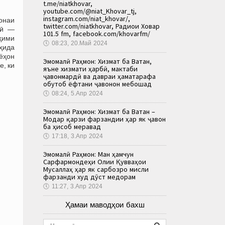
t.me/niatkhovar,
youtube.com/@niat_Khovar_tj,
instagram.com/niat_khovar/,
онаи
twitter.com/niatkhovar, Радиои Ховар
лӣ —
101.5 fm, facebook.com/khovarfm/
ҳими
🕔
08:23, 20.Май 2024
оҳида
йёҳон
Эмомалӣ Раҳмон: Хизмат ба Ватан,
е, ки
яъне хизмати ҳарбӣ, мактаби
ҷавонмардӣ ва давраи ҳаматарафа
обутоб ёфтани ҷавонон мебошад
🕔
08:24, 5.Апр 2024
Эмомалӣ Раҳмон: Хизмат ба Ватан –
Модар қарзи фарзандии ҳар як ҷавон
ба ҳисоб меравад
🕔
17:18, 3.Апр 2024
Эмомалӣ Раҳмон: Ман ҳамчун
Сарфармондеҳи Олии Қувваҳои
Мусаллаҳ ҳар як сарбозро мисли
фарзанди худ дӯст медорам
🕔
11:27, 3.Апр 2024
Ҳамаи маводҳои бахш