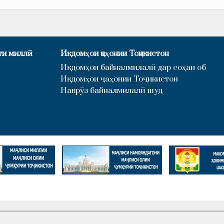
ти миллӣ
Иқдомҳои ҷаҳонии Тоҷикистон
Иқдомҳои байналмилалӣ дар соҳаи об
Иқдомҳои ҷаҳонии Тоҷикистон
Наврӯз байналмилалӣ шуд