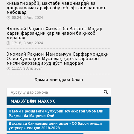
хизмати ҳарбӣ, мактаби ҷавонмардӣ ва
давраи ҳаматарафа обутоб ёфтани ҷавонон
мебошад
🕔
08:24, 5.Апр 2024
Эмомалӣ Раҳмон: Хизмат ба Ватан – Модар
қарзи фарзандии ҳар як ҷавон ба ҳисоб
меравад
🕔
17:18, 3.Апр 2024
Эмомалӣ Раҳмон: Ман ҳамчун Сарфармондеҳи
Олии Қувваҳои Мусаллаҳ ҳар як сарбозро
мисли фарзанди худ дӯст медорам
🕔
11:27, 3.Апр 2024
Ҳамаи маводҳои бахш
МАВЗӮЪҲОИ МАХСУС
Паёми Президенти Ҷумҳурии Тоҷикистон Эмомалӣ
Раҳмон ба Маҷлиси Олӣ
Даҳсолаи байналмилалии амал «Об барои рушди
устувор» солҳои 2018-2028