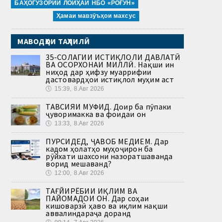
БАҲОГУЗОРИИ ЛОИҲАИ НБО «РОҒУН»
Ҳамаи мавзӯъҳои махсус
МАВОДҲОИ ТАҲЛИЛӢ
35-СОЛАГИИ ИСТИҚЛОЛИ ДАВЛАТӢ
ВА ОСОРХОНАИ МИЛЛӢ. Нақши ин
ниҳод дар ҳифзу муаррифии
дастовардҳои истиқлол муҳим аст
🕔
15:39, 8.Авг 2026
ТАВСИЯИ МУФИД. Доир ба пӯпаки
ҷуворимакка ва фоидаи он
🕔
13:33, 8.Авг 2026
ПУРСИДЕД, ҶАВОБ МЕДИҲЕМ. Дар
кадом ҳолатҳо муҳоҷирон ба
рӯйхати шахсони назоратшаванда
ворид мешаванд?
🕔
12:00, 8.Авг 2026
ТАҒЙИРЁБИИ ИҚЛИМ ВА
ПАЙОМАДҲОИ ОН. Дар соҳаи
кишоварзӣ ҳаво ва иқлим нақши
аввалиндараҷа доранд