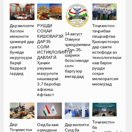
РУШДИ
Дар вилояти
Тоҷикистон
СОҲАИ
Хатлон
таҷрибаи
14 август
КИШОВАРЗӢ
имконоти
пешрафтаи
Озмуни
ДАР 35
ҳамкорӣ дар
Қазоқистонро
ҷумҳуриявии
СОЛИ
самти
дар самти
«Топ-35-
ИСТИҚЛОЛИЯТИ
бунёди
истифода аз
шарики
ДАВЛАТӢ.
неругоҳҳои
технологияҳои
боэътимоди
Ҳаҷми
барқӣ
нав барои
сол»
умумии
баррасӣ
рушди
баргузор
маҳсулоти
гардид
соҳаи
мегардад
кишоварзӣ
мелиоратсия
3,7 баробар
меомӯзад
афзоиш
ёфтааст
Тоҷикистон
Дар
Оид ба кам
Дар вилояти
ба
Тоҷикистон
намудани
Суғд ба