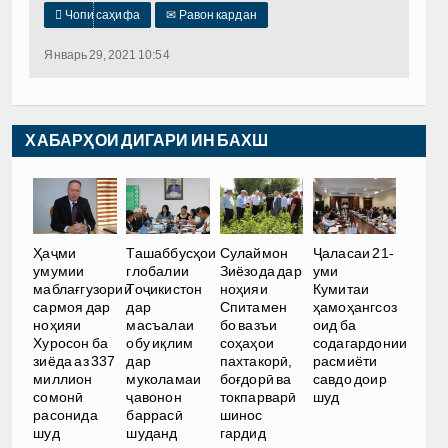

Чопи саҳифа
✉
Равон кардан
Январь 29, 2021 10:54
ХАБАРҲОИ ДИГАРИ ИН БАХШ
Ҳаҷми
Ташаббусҳои
Сулаймон
Ҷаласаи 21-
умумии
глобалии
Зиёзода дар
уми
маблағгузории
Тоҷикистон
ноҳияи
Кумитаи
сармоя дар
дар
Спитамен
ҳамоҳангсоз
ноҳияи
масъалаи
бо вазъи
оид ба
Хуросон ба
обу иқлим
соҳаҳои
содагардонии
зиёда аз 337
дар
пахтакорӣ,
расмиёти
миллион
муколамаи
боғдорӣ ва
савдо доир
сомонӣ
ҷавонон
токпарварӣ
шуд
расонида
баррасӣ
шинос
шуд
шуданд
гардид