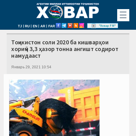
☰
|
|
|
|
"Ховар FM"
TJ
RU
EN
AR
FAR
Тоҷикистон соли 2020 ба кишварҳои
хориҷӣ 3,3 ҳазор тонна ангишт содирот
намудааст
Январь 29, 2021 10:54