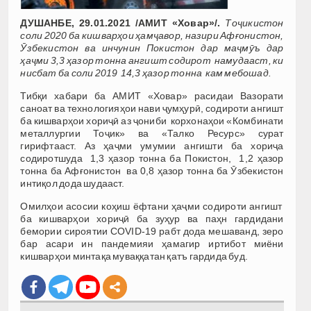
ДУШАНБЕ, 29.01.2021 /АМИТ «Ховар»/.
Тоҷикистон
соли 2020 ба кишварҳои ҳамҷавор, назири Афғонистон,
Ӯзбекистон ва инчунин Покистон дар маҷмӯъ дар
ҳаҷми 3,3 ҳазор тонна ангишт содирот намудааст, ки
нисбат ба соли 2019 14,3 ҳазор тонна кам мебошад.
Тибқи хабари ба АМИТ «Ховар» расидаи Вазорати
саноат ва технологияҳои нави ҷумҳурӣ, содироти ангишт
ба кишварҳои хориҷӣ аз ҷониби корхонаҳои «Комбинати
металлургии Тоҷик» ва «Талко Ресурс» сурат
гирифтааст. Аз ҳаҷми умумии ангишти ба хориҷа
содиротшуда 1,3 ҳазор тонна ба Покистон, 1,2 ҳазор
тонна ба Афғонистон ва 0,8 ҳазор тонна ба Ӯзбекистон
интиқол дода шудааст.
Омилҳои асосии коҳиш ёфтани ҳаҷми содироти ангишт
ба кишварҳои хориҷӣ ба зуҳур ва паҳн гардидани
бемории сироятии СОVID-19 рабт дода мешаванд, зеро
бар асари ин пандемияи ҳамагир иртибот миёни
кишварҳои минтақа муваққатан қатъ гардида буд.