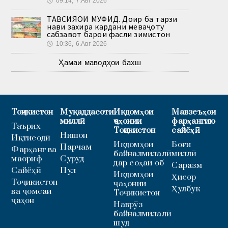
🕔
09:14, 7.Авг 2026
ТАВСИЯҲОИ МУФИД. Доир ба тарзи
нави захира кардани меваҷоту
сабзавот барои фасли зимистон
🕔
10:36, 6.Авг 2026
Ҳамаи маводҳои бахш
Тоҷикистон
Муқаддасоти
Иқдомҳои
Мавзеъҳои
миллӣ
ҷаҳонии
фарҳангию
Таърих
Тоҷикистон
сайёҳӣ
Нишон
Иқтисодӣ
Иқдомҳои
Боғи
Парчам
Фарҳанг ва
байналмилалӣ
миллӣ
маориф
Суруд
дар соҳаи об
Саразм
Сайёҳӣ
Пул
Иқдомҳои
Ҳисор
Тоҷикистон
ҷаҳонии
Ҳулбук
ва ҷомеаи
Тоҷикистон
ҷаҳон
Наврӯз
байналмилалӣ
шуд