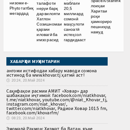
SpaceX/Starlink
низоми e-
талафоти
маблағи
лоиҳаи
Phyto татбиқ
неруи барқ
20,5
Харитаи
мегардад
дар вилояти
миллиард
роҳи
Хатлон
сомонӣ
ҳамкориро
Созишномаи
маҳсулоти
пешниҳод
қарзии
саноатӣ
намуд
иловагӣ ба
истеҳсол
имзо расид
гардидааст
ХАБАРҲОИ МУҲИМТАРИН
Ҳангоми истифодаи хабару маводи сомона
истинод ба www.khovar.tj ҳатмӣ аст!
🕔
20:24, 20.Май 2024
Саҳифаҳои расмии АМИТ «Ховар» дар
шабакаҳои иҷтимоӣ: facebook.com/niatkhovar,
t.me/niatkhovar, youtube.com/@niat_Khovar_tj,
instagram.com/niat_khovar/,
twitter.com/niatkhovar, Радиои Ховар 101.5 fm,
facebook.com/khovarfm/
🕔
08:23, 20.Май 2024
Эмомалӣ Раҳмон: Хизмат ба Ватан, яъне