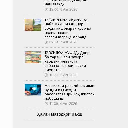
мешаванд?
🕔
12:00, 8.Авг 2026
ТАҒЙИРЁБИИ ИҚЛИМ ВА
ПАЙОМАДҲОИ ОН. Дар
соҳаи кишоварзӣ ҳаво ва
иқлим нақши
аввалиндараҷа доранд
🕔
09:14, 7.Авг 2026
ТАВСИЯҲОИ МУФИД. Доир
ба тарзи нави захира
кардани меваҷоту
сабзавот барои фасли
зимистон
🕔
10:36, 6.Авг 2026
Малакаҳои рақамӣ заминаи
рушди иқтисоди
рақобатпазири Тоҷикистон
мебошанд
🕔
11:30, 4.Авг 2026
Ҳамаи маводҳои бахш