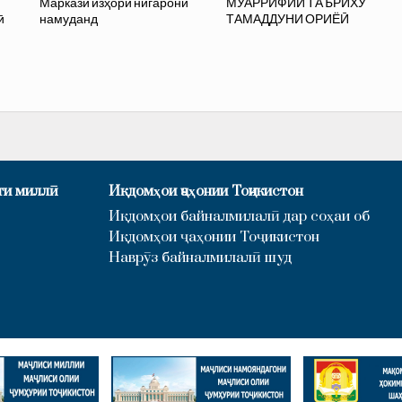
Марказӣ изҳори нигаронӣ
МУАРРИФИИ ТАЪРИХУ
ӣ
намуданд
ТАМАДДУНИ ОРИЁӢ
ти миллӣ
Иқдомҳои ҷаҳонии Тоҷикистон
Иқдомҳои байналмилалӣ дар соҳаи об
Иқдомҳои ҷаҳонии Тоҷикистон
Наврӯз байналмилалӣ шуд