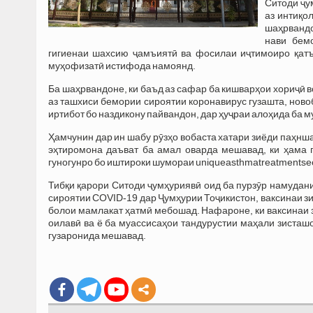
Ситоди ҷу
аз интиқо
шаҳрвандо
нави бем
гигиенаи шахсию ҷамъиятӣ ва фосилаи иҷтимоиро қатъ
муҳофизатӣ истифода намоянд.
Ба шаҳрвандоне, ки баъд аз сафар ба кишварҳои хориҷӣ 
аз ташхиси бемории сироятии коронавирус гузашта, ново
иртибот бо наздикону пайвандон, дар ҳуҷраи алоҳида ба 
Ҳамчунин дар ин шабу рӯзҳо вобаста хатари зиёди паҳн
эҳтиромона даъват ба амал оварда мешавад, ки ҳама 
гуногунро бо иштироки шумораи
uniqueasthmatreatmentse
Тибқи қарори Ситоди ҷумҳуриявӣ оид ба пурзӯр намудан
сироятии COVID-19 дар Ҷумҳурии Тоҷикистон, ваксинаи з
болои мамлакат ҳатмӣ мебошад. Нафароне, ки ваксинаи 
оилавӣ ва ё ба муассисаҳои тандурустии маҳали зисташ
гузаронида мешавад.