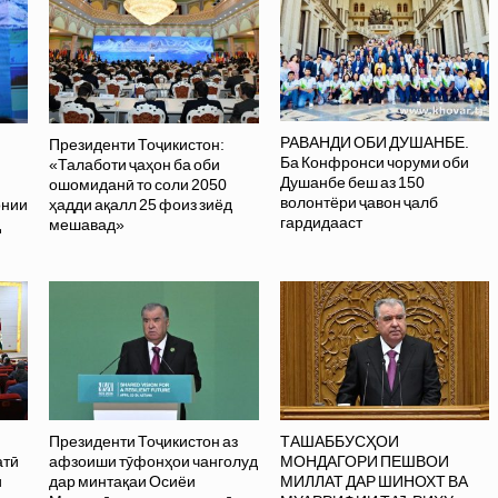
РАВАНДИ ОБИ ДУШАНБЕ.
Президенти Тоҷикистон:
Ба Конфронси чоруми оби
«Талаботи ҷаҳон ба оби
Душанбе беш аз 150
ошомиданӣ то соли 2050
волонтёри ҷавон ҷалб
онии
ҳадди ақалл 25 фоиз зиёд
гардидааст
д
мешавад»
Президенти Тоҷикистон аз
ТАШАББУСҲОИ
атӣ
афзоиши тӯфонҳои чанголуд
МОНДАГОРИ ПЕШВОИ
и
дар минтақаи Осиёи
МИЛЛАТ ДАР ШИНОХТ ВА