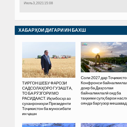
Июль 3, 2021 15:08
ХАБАРҲОИ ДИГАРИ ИН БАХШ
Соли 2027 дар Тоҷикисто
Конфронси байналмила
ТИРГОН ШЕБУ ФАРОЗИ
доир ба Даҳсолаи
САДСОЛАҲОРО ГУЗАШТА,
байналмилалӣ оид ба
ТО БА РӮЗГОРИ МО
таҳкими сулҳ барои насл
РАСИДААСТ. Иқтибосҳо аз
оянда баргузор мешавад
суханрониҳои Президенти
Тоҷикистон ба муносибати
ин ҷашн