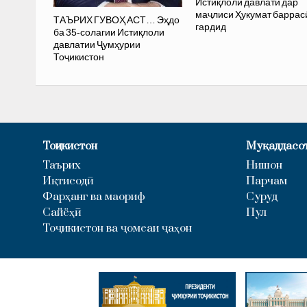
Истиқлоли давлатӣ дар
маҷлиси Ҳукумат баррас
ТАЪРИХ ГУВОҲ АСТ… Эҳдо
гардид
ба 35-солагии Истиқлоли
давлатии Ҷумҳурии
Тоҷикистон
Тоҷикистон
Муқаддасо
Таърих
Нишон
Иқтисодӣ
Парчам
Фарҳанг ва маориф
Суруд
Сайёҳӣ
Пул
Тоҷикистон ва ҷомеаи ҷаҳон