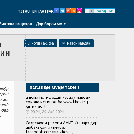
|
|
|
|
"Ховар FM"
TJ
RU
EN
AR
FAR
Минтақа ва ҷаҳон
Дар бораи мо
и

Чопи саҳифа
✉
Равон кардан
рии
ХАБАРҲОИ МУҲИМТАРИН
рзӯр
ории
Ҳангоми истифодаи хабару маводи
акат
сомона истинод ба www.khovar.tj
иятӣ
ҳатмӣ аст!
 дар
🕔
20:24, 20.Май 2024
».
Саҳифаҳои расмии АМИТ «Ховар» дар
шабакаҳои иҷтимоӣ:
facebook.com/niatkhovar,