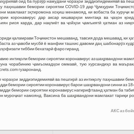
мҳуриявӣ оид ба пурзӯр намудани чораҳои зиддиэпидемиявӣ ва пеш
лу паҳншавии бемории сироятии COVID-19 дар Ҷумҳурии Тоҷикисто
ни мамлакат эҳтиромона хоҳиш менамояд, ки вобаста ба хуруҷи м
ории коронавирус дар аксар кишварҳои минтақа ва ҷаҳон қоид
иян риоя карда, дар нақлиёт ва ҷойҳои ҷамъиятӣ ҳатман аз ниқо
вориди қаламрави Тоҷикистон мешаванд, тавсия дода мешавад, ки ҳ
баста аз ҷавоби мусбӣ ё манфии ташхис давоми даҳ шабонарӯз худ
муҳофизати тиббии бехатарӣ фаро гиранд.
шавию интиқоли бемории сироятии коронавирус аз шаҳрвандони мам
гуна чорабинию ҷамъомадҳои оммавӣ, тую хурсандиҳо ва маърак
crets.com
гузаронанд.
и чораҳои зиддиэпидемиявӣ ва пешгирӣ аз интиқолу паҳншавии бем
идди бемории сироятии коронавирус барои шаҳрвандони синни аз 18
зидди бемории сироятии коронавирус нагирифтаанд ҳатман ба таби
он муроҷиат намоянд. Ваксина ба шаҳрвандони мамлакат тариқи ро
АКС аз бой