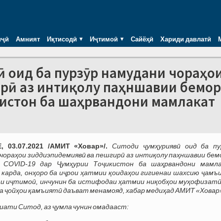
иҷӣ
Амният
Иқтисодӣ
Иҷтимоӣ
Сайёҳӣ
Хариди давлатӣ
ӣ оид ба пурзӯр намудани чораҳо
рӣ аз интиқолу паҳншавии бемо
икистон ба шаҳрвандони мамлакат
 03.07.2021 /АМИТ «Ховар»/.
Ситоди ҷумҳуриявӣ оид ба пу
чораҳои зиддиэпидемиявӣ ва пешгирӣ аз интиқолу паҳншавии бем
 COVID-19 дар Ҷумҳурии Тоҷикистон ба шаҳрвандони мамл
карда, онҳоро ба иҷрои ҳатмии қоидаҳои гигиенаи шахсию ҷамъ
аи иҷтимоӣ, инчунин ба истифодаи ҳатмии ниқобҳои муҳофизатӣ
а ҷойҳои қамъиятӣ даъват менамояд, хабар медиҳад АМИТ «Ховар
иати Ситод, аз ҷумла чунин омадааст: