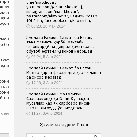
гирӣ
t.me/niatkhovar,
youtube.com/@niat_Khovar_tj,
н аз
instagram.com/niat_khovar/,
авҷи
twitter.com/niatkhovar, Радиои Ховар
аҳои
101.5 fm, facebook.com/khovarfm/
бҳои
🕔
08:23, 20.Май 2024
Эмомалӣ Раҳмон: Хизмат ба Ватан,
атман
яъне хизмати ҳарбӣ, мактаби
ро бе
ҷавонмардӣ ва давраи ҳаматарафа
обутоб ёфтани ҷавонон мебошад
🕔
08:24, 5.Апр 2024
лакат
аҳои
Эмомалӣ Раҳмон: Хизмат ба Ватан –
Модар қарзи фарзандии ҳар як ҷавон
ба ҳисоб меравад
ории
🕔
17:18, 3.Апр 2024
 сола
бони
Эмомалӣ Раҳмон: Ман ҳамчун
йгон
Сарфармондеҳи Олии Қувваҳои
Мусаллаҳ ҳар як сарбозро мисли
фарзанди худ дӯст медорам
гонӣ
🕔
11:27, 3.Апр 2024
Ҳамаи маводҳои бахш