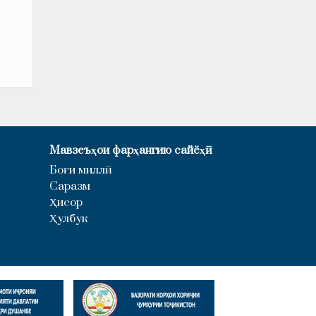
Мавзеъҳои фарҳангию сайёҳӣ
Боғи миллӣ
Саразм
Ҳисор
Ҳулбук