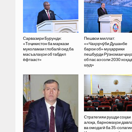
Сарвазири Бурунди:
Пешвои миллат:
«Тоҷикистон ба маркази
««Чаҳорчӯби Душанбе
муколамаи глобалӣ оид ба
барои об» муҳаррики
масъалаҳои об табдил
пешбурди Рӯзномаи ҷаҳ
ёфтааст»
об пас аз соли 2030 хоҳа
шуд»
Стратегияи рушди соҳаи
алоқа, барномаҳои давл
ва омодагӣ ба 35-солаги