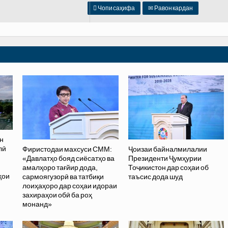

Чопи саҳифа
✉
Равон кардан
н
лӣ
Фиристодаи махсуси СММ:
Ҷоизаи байналмилалии
«Давлатҳо бояд сиёсатҳо ва
Президенти Ҷумҳурии
амалҳоро тағйир дода,
Тоҷикистон дар соҳаи об
ҳои
сармоягузорӣ ва татбиқи
таъсис дода шуд
лоиҳаҳоро дар соҳаи идораи
захираҳои обӣ ба роҳ
монанд»