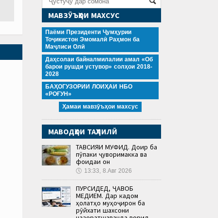
МАВЗӮЪҲОИ МАХСУС
Паёми Президенти Ҷумҳурии
Тоҷикистон Эмомалӣ Раҳмон ба
Маҷлиси Олӣ
Даҳсолаи байналмилалии амал «Об
барои рушди устувор» солҳои 2018-
2028
БАҲОГУЗОРИИ ЛОИҲАИ НБО
«РОҒУН»
Ҳамаи мавзӯъҳои махсус
МАВОДҲОИ ТАҲЛИЛӢ
ТАВСИЯИ МУФИД. Доир ба
пӯпаки ҷуворимакка ва
фоидаи он
🕔
13:33, 8.Авг 2026
ПУРСИДЕД, ҶАВОБ
МЕДИҲЕМ. Дар кадом
ҳолатҳо муҳоҷирон ба
рӯйхати шахсони
назоратшаванда ворид