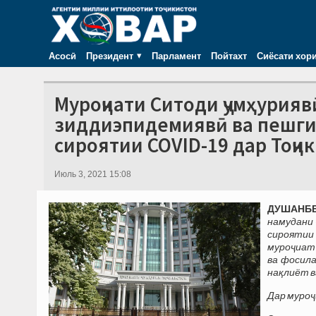
Асосӣ
Президент
Парламент
Пойтахт
Сиёсати хор
Муроҷиати Ситоди ҷумҳурияв
зиддиэпидемиявӣ ва пешги
сироятии COVID-19 дар Тоҷ
Июль 3, 2021 15:08
ДУШАНБЕ,
намудани 
сироятии
муроҷиат 
ва фосил
нақлиёт в
Дар муроҷ