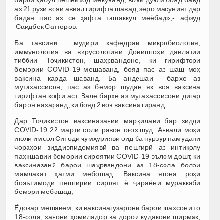
аз 21 рӯзи вояи аввал гирифта шавад, зеро масуният дар
бадан пас аз се ҳафта ташаккул меёбад»,- афзуд
Саидбек Сатторов.
Ба тавсияи мудири кафедраи микробиология,
иммунология ва вирусологияи Донишгоҳи давлатии
тиббии Тоҷикистон, шаҳрвандоне, ки гирифтори
бемории COVID-19 мешаванд, бояд пас аз шаш моҳ
ваксина карда шаванд. Ба андешаи бархе аз
мутахассисон, пас аз бемор шудан як воя ваксина
гирифтан кофӣ аст. Вале бархе аз мутахассисони дигар
бар он назаранд, ки бояд 2 воя ваксина гиранд.
Дар Тоҷикистон ваксиназании марҳилавӣ бар зидди
COVID-19 22 марти соли равон оғоз шуд. Аввали моҳи
июли имсол Ситоди ҷумҳуриявӣ оид ба пурзӯр намудани
чораҳои зиддиэпидемиявӣ ва пешгирӣ аз интиқолу
паҳншавии бемории сироятии COVID-19 эълом дошт, ки
ваксиназанӣ барои шаҳрвандони аз 18-сола болои
мамлакат ҳатмӣ мебошад. Ваксина ягона роҳи
боэътимоди пешгирии сироят ё ҷараёни мураккаби
беморӣ мебошад,
Ёдовар мешавем, ки ваксинагузаронӣ барои шахсони то
18-сола, занони ҳомиладор ва дорои кӯдакони ширмак,