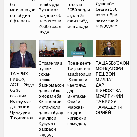
Душанбе
ба
пешбурди
то соли
беш аз 150
масъалаҳои
Рӯзномаи
2050 ҳадди
волонтёри
об табдил
ҷаҳонии об
ақалл 25
ҷавон ҷалб
ёфтааст»
пас аз соли
фоиз зиёд
гардидааст
2030 хоҳад
мешавад»
шуд»
Стратегияи
Президенти
ТАШАББУСҲОИ
рушди
Тоҷикистон
МОНДАГОРИ
ТАЪРИХ
соҳаи
аз афзоиши
ПЕШВОИ
ГУВОҲ
алоқа,
тӯфонҳои
МИЛЛАТ
АСТ… Эҳдо
барномаҳои
чанголуд
ДАР
ба 35-
давлатӣ ва
дар
ШИНОХТ ВА
солагии
омодагӣ ба
минтақаи
МУАРРИФИИ
Истиқлоли
35-солагии
Осиёи
ТАЪРИХУ
давлатии
Истиқлоли
Марказӣ
ТАМАДДУНИ
Ҷумҳурии
давлатӣ дар
изҳори
ОРИЁӢ
Тоҷикистон
маҷлиси
нигаронӣ
Ҳукумат
намуданд
баррасӣ
гардид