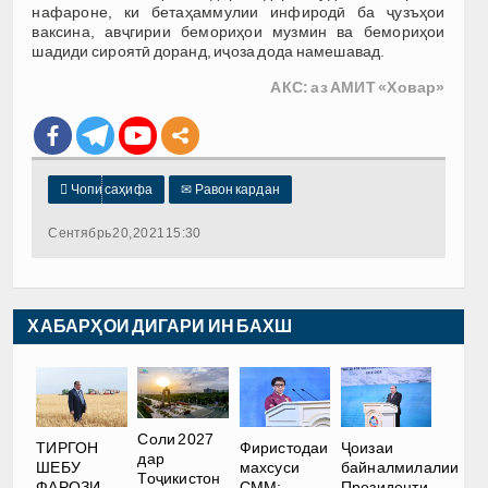
нафароне, ки бетаҳаммулии инфиродӣ ба ҷузъҳои
ваксина, авҷгирии бемориҳои музмин ва бемориҳои
шадиди сироятӣ доранд, иҷоза дода намешавад.
АКС: аз АМИТ «Ховар»

Чопи саҳифа
✉
Равон кардан
Сентябрь 20, 2021 15:30
ХАБАРҲОИ ДИГАРИ ИН БАХШ
Соли 2027
ТИРГОН
Фиристодаи
Ҷоизаи
дар
ШЕБУ
махсуси
байналмилалии
Тоҷикистон
ФАРОЗИ
СММ:
Президенти