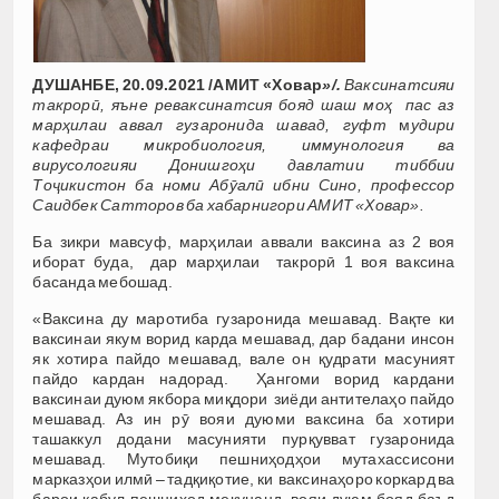
ДУШАНБЕ, 20.09.2021 /АМИТ «Ховар
»/.
Ваксинатсияи
такрорӣ, яъне реваксинатсия бояд шаш моҳ пас аз
марҳилаи аввал гузаронида шавад, гуфт
м
удири
кафедраи микробиология, иммунология ва
вирусологияи Донишгоҳи давлатии тиббии
Тоҷикистон ба номи Абӯалӣ ибни Сино, профессор
Саидбек Сатторов ба хабарнигори АМИТ «Ховар».
Ба зикри мавсуф, марҳилаи аввали ваксина аз 2 воя
иборат буда, дар марҳилаи такрорӣ 1 воя ваксина
басанда мебошад.
«Ваксина ду маротиба гузаронида мешавад. Вақте ки
ваксинаи якум ворид карда мешавад, дар бадани инсон
як хотира пайдо мешавад, вале он қудрати масуният
пайдо кардан надорад. Ҳангоми ворид кардани
ваксинаи дуюм якбора миқдори зиёди антителаҳо пайдо
мешавад. Аз ин рӯ вояи дуюми ваксина ба хотири
ташаккул додани масунияти пурқувват гузаронида
мешавад. Мутобиқи пешниҳодҳои мутахассисони
марказҳои илмӣ – тадқиқотие, ки ваксинаҳоро коркард ва
барои қабул пешниҳод мекунанд, вояи дуюм бояд баъд