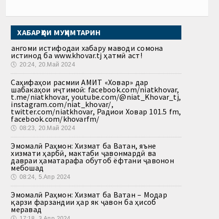
ХАБАРҲОИ МУҲИМТАРИН
Ҳангоми истифодаи хабару маводи сомона
истинод ба www.khovar.tj ҳатмӣ аст!
🕔
20:24, 20.Май 2024
Саҳифаҳои расмии АМИТ «Ховар» дар
шабакаҳои иҷтимоӣ: facebook.com/niatkhovar,
t.me/niatkhovar, youtube.com/@niat_Khovar_tj,
instagram.com/niat_khovar/,
twitter.com/niatkhovar, Радиои Ховар 101.5 fm,
facebook.com/khovarfm/
🕔
08:23, 20.Май 2024
Эмомалӣ Раҳмон: Хизмат ба Ватан, яъне
хизмати ҳарбӣ, мактаби ҷавонмардӣ ва
давраи ҳаматарафа обутоб ёфтани ҷавонон
мебошад
🕔
08:24, 5.Апр 2024
Эмомалӣ Раҳмон: Хизмат ба Ватан – Модар
қарзи фарзандии ҳар як ҷавон ба ҳисоб
меравад
🕔
17:18, 3.Апр 2024