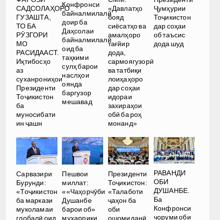
Конфронси
САДСОЛАҲОРО
«Давлатҳо
Ҷумҳурии
байналмилалӣ
ГУЗАШТА,
бояд
Тоҷикистон
доир ба
ТО БА
сиёсатҳо ва
дар соҳаи
Даҳсолаи
РӮЗГОРИ
амалҳоро
об таъсис
байналмилалӣ
МО
тағйир
дода шуд
оид ба
РАСИДААСТ.
дода,
таҳкими
Иқтибосҳо
сармоягузорӣ
сулҳ барои
аз
ва татбиқи
наслҳои
суханрониҳои
лоиҳаҳоро
оянда
Президенти
дар соҳаи
баргузор
Тоҷикистон
идораи
мешавад
ба
захираҳои
муносибати
обӣ ба роҳ
ин ҷашн
монанд»
РАВАНДИ
Сарвазири
Пешвои
Президенти
ОБИ
Бурунди:
миллат:
Тоҷикистон:
ДУШАНБЕ.
«Тоҷикистон
««Чаҳорчӯби
«Талаботи
Ба
ба маркази
Душанбе
ҷаҳон ба
Конфронси
муколамаи
барои об»
оби
чоруми оби
глобалӣ оид
муҳаррики
ошомиданӣ