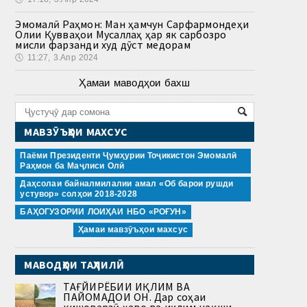
Эмомалӣ Раҳмон: Ман ҳамчун Сарфармондеҳи
Олии Қувваҳои Мусаллаҳ ҳар як сарбозро
мисли фарзанди худ дӯст медорам
🕔
11:27, 3.Апр 2024
Ҳамаи маводҳои бахш
МАВЗӮЪҲОИ МАХСУС
Паёми Президенти Ҷумҳурии Тоҷикистон Эмомалӣ
Раҳмон ба Маҷлиси Олӣ
Даҳсолаи байналмилалии амал «Об барои рушди
устувор» солҳои 2018-2028
БАҲОГУЗОРИИ ЛОИҲАИ НБО «РОҒУН»
Ҳамаи мавзӯъҳои махсус
МАВОДҲОИ ТАҲЛИЛӢ
ТАҒЙИРЁБИИ ИҚЛИМ ВА
ПАЙОМАДҲОИ ОН. Дар соҳаи
кишоварзӣ ҳаво ва иқлим нақши