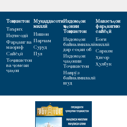
Тоҷикистон
Муқаддасоти
Иқдомҳои
Мавзеъҳои
миллӣ
ҷаҳонии
фарҳангию
Таърих
Тоҷикистон
сайёҳӣ
Нишон
Иқтисодӣ
Иқдомҳои
Боғи
Парчам
Фарҳанг ва
байналмилалӣ
миллӣ
маориф
Суруд
дар соҳаи об
Саразм
Сайёҳӣ
Пул
Иқдомҳои
Ҳисор
Тоҷикистон
ҷаҳонии
Ҳулбук
ва ҷомеаи
Тоҷикистон
ҷаҳон
Наврӯз
байналмилалӣ
шуд