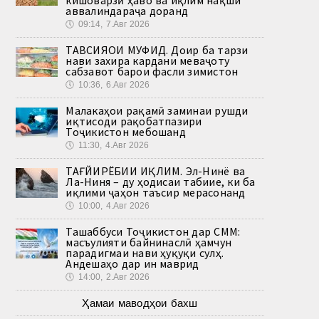
аввалиндараҷа доранд
🕔
09:14, 7.Авг 2026
ТАВСИЯҲОИ МУФИД. Доир ба тарзи
нави захира кардани меваҷоту
сабзавот барои фасли зимистон
🕔
10:36, 6.Авг 2026
Малакаҳои рақамӣ заминаи рушди
иқтисоди рақобатпазири
Тоҷикистон мебошанд
🕔
11:30, 4.Авг 2026
ТАҒЙИРЁБИИ ИҚЛИМ. Эл-Нинё ва
Ла-Ниня – ду ҳодисаи табиие, ки ба
иқлими ҷаҳон таъсир мерасонанд
🕔
10:00, 4.Авг 2026
Ташаббуси Тоҷикистон дар СММ:
масъулияти байнинаслӣ ҳамчун
парадигмаи нави ҳуқуқи сулҳ.
Андешаҳо дар ин маврид
🕔
14:00, 2.Авг 2026
Ҳамаи маводҳои бахш