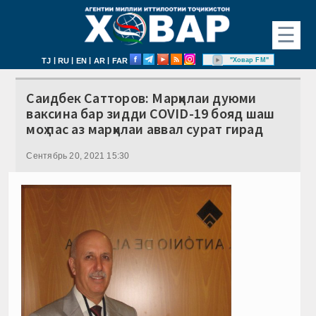
☰
|
|
|
|
"Ховар FM"
TJ
RU
EN
AR
FAR
Саидбек Сатторов: Марҳилаи дуюми
ваксина бар зидди COVID-19 бояд шаш
моҳ пас аз марҳилаи аввал сурат гирад
Сентябрь 20, 2021 15:30