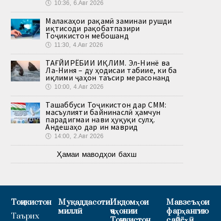
🕔
10:36, 6.Авг 2026
Малакаҳои рақамӣ заминаи рушди
иқтисоди рақобатпазири
Тоҷикистон мебошанд
🕔
11:30, 4.Авг 2026
ТАҒЙИРЁБИИ ИҚЛИМ. Эл-Нинё ва
Ла-Ниня – ду ҳодисаи табиие, ки ба
иқлими ҷаҳон таъсир мерасонанд
🕔
10:00, 4.Авг 2026
Ташаббуси Тоҷикистон дар СММ:
масъулияти байнинаслӣ ҳамчун
парадигмаи нави ҳуқуқи сулҳ.
Андешаҳо дар ин маврид
🕔
14:00, 2.Авг 2026
Ҳамаи маводҳои бахш
Тоҷикистон
Муқаддасоти
Иқдомҳои
Мавзеъҳои
миллӣ
ҷаҳонии
фарҳангию
Таърих
Тоҷикистон
сайёҳӣ