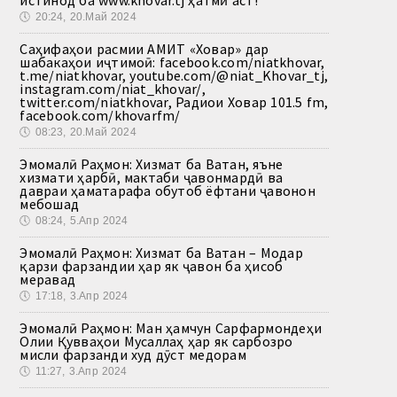
истинод ба www.khovar.tj ҳатмӣ аст!
🕔
20:24, 20.Май 2024
Саҳифаҳои расмии АМИТ «Ховар» дар
шабакаҳои иҷтимоӣ: facebook.com/niatkhovar,
t.me/niatkhovar, youtube.com/@niat_Khovar_tj,
instagram.com/niat_khovar/,
twitter.com/niatkhovar, Радиои Ховар 101.5 fm,
facebook.com/khovarfm/
🕔
08:23, 20.Май 2024
Эмомалӣ Раҳмон: Хизмат ба Ватан, яъне
хизмати ҳарбӣ, мактаби ҷавонмардӣ ва
давраи ҳаматарафа обутоб ёфтани ҷавонон
мебошад
🕔
08:24, 5.Апр 2024
Эмомалӣ Раҳмон: Хизмат ба Ватан – Модар
қарзи фарзандии ҳар як ҷавон ба ҳисоб
меравад
🕔
17:18, 3.Апр 2024
Эмомалӣ Раҳмон: Ман ҳамчун Сарфармондеҳи
Олии Қувваҳои Мусаллаҳ ҳар як сарбозро
мисли фарзанди худ дӯст медорам
🕔
11:27, 3.Апр 2024