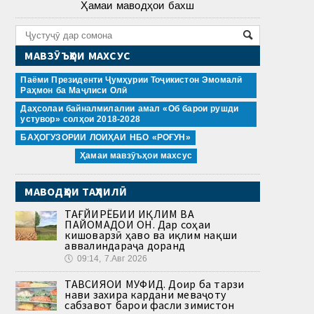
Ҳамаи маводҳои бахш
МАВЗӮЪҲОИ МАХСУС
Паёми Президенти Ҷумҳурии Тоҷикистон Эмомалӣ
Раҳмон ба Маҷлиси Олӣ
Даҳсолаи байналмилалии амал «Об барои рушди
устувор» солҳои 2018-2028
БАҲОГУЗОРИИ ЛОИҲАИ НБО «РОҒУН»
Ҳамаи мавзӯъҳои махсус
МАВОДҲОИ ТАҲЛИЛӢ
ТАҒЙИРЁБИИ ИҚЛИМ ВА
ПАЙОМАДҲОИ ОН. Дар соҳаи
кишоварзӣ ҳаво ва иқлим нақши
аввалиндараҷа доранд
🕔
09:14, 7.Авг 2026
ТАВСИЯҲОИ МУФИД. Доир ба тарзи
нави захира кардани меваҷоту
сабзавот барои фасли зимистон