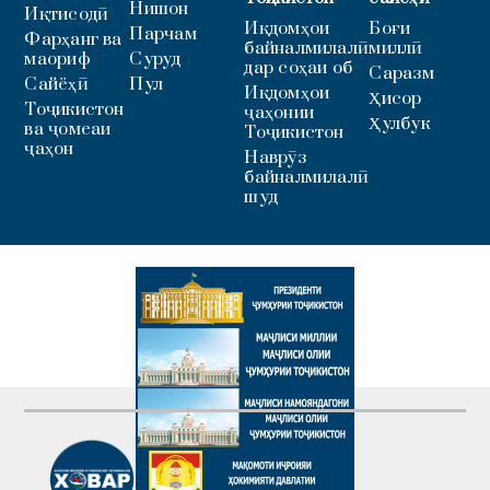
Нишон
Иқтисодӣ
Иқдомҳои
Боғи
Парчам
Фарҳанг ва
байналмилалӣ
миллӣ
маориф
Суруд
дар соҳаи об
Саразм
Сайёҳӣ
Пул
Иқдомҳои
Ҳисор
Тоҷикистон
ҷаҳонии
Ҳулбук
ва ҷомеаи
Тоҷикистон
ҷаҳон
Наврӯз
байналмилалӣ
шуд