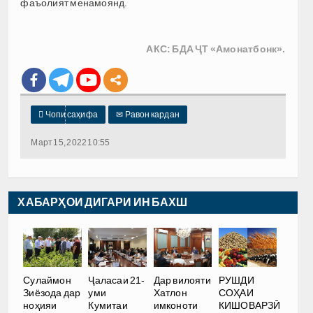
фаъолият менамоянд.
АКС: БДА ҶТ «Амонатбонк».

Чопи саҳифа
✉
Равон кардан
Март 15, 2022 10:55
ХАБАРҲОИ ДИГАРИ ИН БАХШ
РУШДИ
Сулаймон
Ҷаласаи 21-
Дар вилояти
СОҲАИ
Зиёзода дар
уми
Хатлон
КИШОВАРЗӢ
ноҳияи
Кумитаи
имконоти