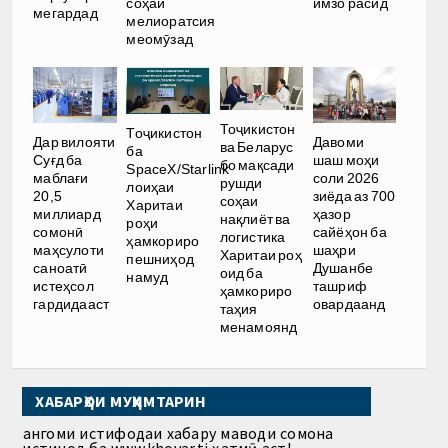
соҳаи
имзо расид
мегардад
мелиоратсия
меомӯзад
Тоҷикистон
Тоҷикистон
Дар вилояти
Давоми
ва Беларус
ба
Суғд ба
шаш моҳи
бо мақсади
SpaceX/Starlink
маблағи
соли 2026
рушди
лоиҳаи
20,5
зиёда аз 700
соҳаи
Харитаи
миллиард
ҳазор
нақлиёт ва
роҳи
сомонӣ
сайёҳон ба
логистика
ҳамкориро
маҳсулоти
шаҳри
Харитаи роҳ
пешниҳод
саноатӣ
Душанбе
оид ба
намуд
истеҳсол
ташриф
ҳамкориро
гардидааст
овардаанд
таҳия
менамоянд
ХАБАРҲОИ МУҲИМТАРИН
Ҳангоми истифодаи хабару маводи сомона