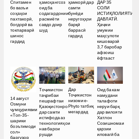
ДАР 35
Спитамен
ҳамоҳангсоз
ҳамкорӣ дар
СОЛИ
бо вазъи
оид ба
самти
ИСТИҚЛОЛИЯТИ
соҳаҳои
содагардонии
бунёди
ДАВЛАТӢ.
пахтакорӣ,
расмиёти
неругоҳҳои
Ҳаҷми
боғдорӣ ва
савдо доир
барқӣ
умумии
токпарварӣ
шуд
баррасӣ
маҳсулоти
шинос
гардид
кишоварзӣ
гардид
3,7 баробар
афзоиш
ёфтааст
Дар
Тоҷикистон
Оид ба кам
Тоҷикистон
таҷрибаи
намудани
14 август
низоми e-
пешрафтаи
талафоти
Озмуни
Phyto татбиқ
Қазоқистонро
неруи барқ
ҷумҳуриявии
мегардад
дар самти
дар вилояти
«Топ-35-
истифода аз
Хатлон
шарики
технологияҳои
Созишномаи
боэътимоди
нав барои
қарзии
сол»
рушди
иловагӣ ба
баргузор