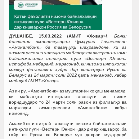
ДУШАНБЕ, 15.03.2022 /АМИТ «Ховар»/.
Бонки
давлатии амонатгузории Ҷумҳурии Тоҷикистон
«Амонатбонк» ба таваҷҷуҳи шаҳрвандоне, ки аз
хизматрасонии интиқоли маблағҳо тавассути низоми
байналмилалии интиқоли пули «Вестерн Юнион»
истифода мебаранд, мерасонад, ки низоми интиқолии
мазкур фаъолияти худро дар кишварҳои Русия ва
Беларус аз 24 марти соли 2022 қатъ менамояд, хабар
медиҳад АМИТ «Ховар».
Аз ин рӯ, «Амонатбонк» аз муштариён хоҳиш менамояд,
ки маблағҳои интиқолии тавассути ин низом
воридшударо то 24 марти соли равон аз филиалҳо ва
марказҳои хизматрасонии «Амонатбонк» қабул
намоянд.
Амалиёти интиқолӣ тавассути низоми байналмилалии
интиқоли пули «Вестерн Юнион» дар дигар кишварҳо, ба
ғайр аз Русия ва Беларус чун давраи муқаррарӣ