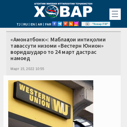
☰
|
|
|
|
"Ховар FM"
TJ
RU
EN
AR
FAR
«Амонатбонк»: Маблағҳои интиқолии
тавассути низоми «Вестерн Юнион»
воридшударо то 24 март дастрас
намоед
Март 15, 2022 10:55