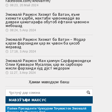
facebook.com/khovarfm/
🕔
08:23, 20.Май 2024
Эмомалӣ Раҳмон: Хизмат ба Ватан, яъне
хизмати ҳарбӣ, мактаби ҷавонмардӣ ва
давраи ҳаматарафа обутоб ёфтани ҷавонон
мебошад
🕔
08:24, 5.Апр 2024
Эмомалӣ Раҳмон: Хизмат ба Ватан – Модар
қарзи фарзандии ҳар як ҷавон ба ҳисоб
меравад
🕔
17:18, 3.Апр 2024
Эмомалӣ Раҳмон: Ман ҳамчун Сарфармондеҳи
Олии Қувваҳои Мусаллаҳ ҳар як сарбозро
мисли фарзанди худ дӯст медорам
🕔
11:27, 3.Апр 2024
Ҳамаи маводҳои бахш
МАВЗӮЪҲОИ МАХСУС
Паёми Президенти Ҷумҳурии Тоҷикистон Эмомалӣ