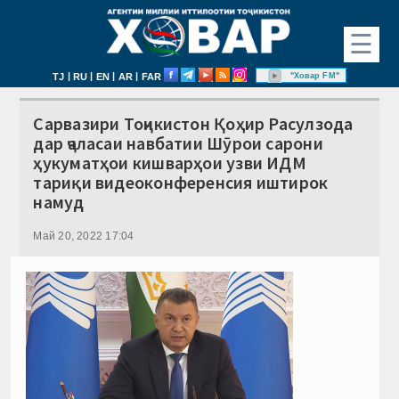
☰
|
|
|
|
"Ховар FM"
TJ
RU
EN
AR
FAR
Сарвазири Тоҷикистон Қоҳир Расулзода
дар ҷаласаи навбатии Шӯрои сарони
ҳукуматҳои кишварҳои узви ИДМ
тариқи видеоконференсия иштирок
намуд
Май 20, 2022 17:04