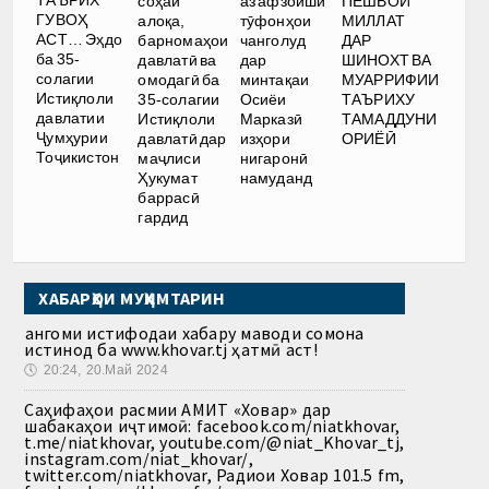
соҳаи
аз афзоиши
ПЕШВОИ
ГУВОҲ
алоқа,
тӯфонҳои
МИЛЛАТ
АСТ… Эҳдо
барномаҳои
чанголуд
ДАР
ба 35-
давлатӣ ва
дар
ШИНОХТ ВА
солагии
омодагӣ ба
минтақаи
МУАРРИФИИ
Истиқлоли
35-солагии
Осиёи
ТАЪРИХУ
давлатии
Истиқлоли
Марказӣ
ТАМАДДУНИ
Ҷумҳурии
давлатӣ дар
изҳори
ОРИЁӢ
Тоҷикистон
маҷлиси
нигаронӣ
Ҳукумат
намуданд
баррасӣ
гардид
ХАБАРҲОИ МУҲИМТАРИН
Ҳангоми истифодаи хабару маводи сомона
истинод ба www.khovar.tj ҳатмӣ аст!
🕔
20:24, 20.Май 2024
Саҳифаҳои расмии АМИТ «Ховар» дар
шабакаҳои иҷтимоӣ: facebook.com/niatkhovar,
t.me/niatkhovar, youtube.com/@niat_Khovar_tj,
instagram.com/niat_khovar/,
twitter.com/niatkhovar, Радиои Ховар 101.5 fm,