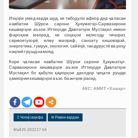
Изҳори умед карда шуд, ки табодули афкор дар ҷаласаи
навбатии Шӯрои сарони Ҳукуматҳо-Сарвазирони
кишварҳои аъзои Иттиҳоди Давлатҳои Мустақил имкон
фароҳам меорад, ки соҳаҳои иқтисоду тиҷорат,
сармоягузорӣ, илму маориф, саноату кишоварзӣ,
энергетика, гумрук, экология, сайёҳӣ, тандурустӣ ва роҳу
нақлиёт рушд намояд.
Кори ҷаласаи навбатии Шӯрои сарони Ҳукуматҳо-
Сарвазирони кишварҳои аъзои Иттиҳоди Давлатҳои
Мустақил бо қабули қарорҳои дахлдор ҷиҳати рушди
ҳамкории кишварҳои аъзо ба анҷом расид.
АКС: АМИТ «Ховар»

Чопи саҳифа
✉
Равон кардан
Май 20, 2022 17:04