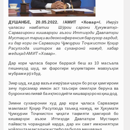
ДУШАНБЕ, 20.05.2022. /АМИТ «Ховар»/.
Имрӯз
ҷаласаи навбатии Шӯрои сарони Ҳукуматҳо-
Сарвазирони кишварҳои аъзои Иттиҳоди Давлатҳои
Мустақил тариқи видеоконференсия баргузор гардид,
ки дар кори он Сарвазири Ҷумҳурии Тоҷикистон Қоҳир
Расулзода иштирок ва суханронӣ намуд, хабар
медиҳад АМИТ «Ховар».
Дар кори ҷаласа барои баррасӣ беш аз 10 масъала
пешниҳод шуд, ки фарогири муҳимтарин мавзуъҳои
мубрами рӯз буд.
Зикр шуд, ки дар вазъи имрӯзаи ҷаҳон бо роҳи ҳамгироии
зичу пурсамар имкон аст таъсири омилҳои беруна ва
буҳрони молиявӣ ба иқтисодиёти кишварҳоро коҳиш дод.
Зимни суханронии худ дар кори ҷаласа Сарвазири
мамлакат Қоҳир Расулзода таъкид намуд, ки Ҳукумати
Ҷумҳурии Тоҷикистон ҷиҳати тақвияти ҳамгироӣ бо
кишварҳои аъзои Иттиҳоди Давлатҳои Мустақил
пайваста чорандешӣ карда, дар ин самт имкониятҳои
ҷойдошта мақсаднок истифода бурда мешаванд.