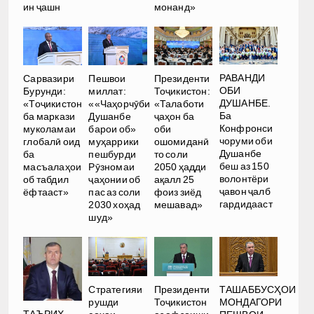
ин ҷашн
монанд»
РАВАНДИ
Сарвазири
Пешвои
Президенти
ОБИ
Бурунди:
миллат:
Тоҷикистон:
ДУШАНБЕ.
«Тоҷикистон
««Чаҳорчӯби
«Талаботи
Ба
ба маркази
Душанбе
ҷаҳон ба
Конфронси
муколамаи
барои об»
оби
чоруми оби
глобалӣ оид
муҳаррики
ошомиданӣ
Душанбе
ба
пешбурди
то соли
беш аз 150
масъалаҳои
Рӯзномаи
2050 ҳадди
волонтёри
об табдил
ҷаҳонии об
ақалл 25
ҷавон ҷалб
ёфтааст»
пас аз соли
фоиз зиёд
гардидааст
2030 хоҳад
мешавад»
шуд»
Стратегияи
Президенти
ТАШАББУСҲОИ
рушди
Тоҷикистон
МОНДАГОРИ
ТАЪРИХ