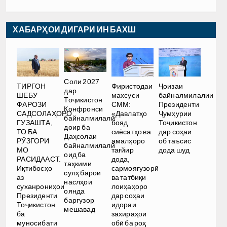
ХАБАРҲОИ ДИГАРИ ИН БАХШ
Соли 2027
ТИРГОН
Фиристодаи
Ҷоизаи
дар
ШЕБУ
махсуси
байналмилалии
Тоҷикистон
ФАРОЗИ
СММ:
Президенти
Конфронси
САДСОЛАҲОРО
«Давлатҳо
Ҷумҳурии
байналмилалӣ
ГУЗАШТА,
бояд
Тоҷикистон
доир ба
ТО БА
сиёсатҳо ва
дар соҳаи
Даҳсолаи
РӮЗГОРИ
амалҳоро
об таъсис
байналмилалӣ
МО
тағйир
дода шуд
оид ба
РАСИДААСТ.
дода,
таҳкими
Иқтибосҳо
сармоягузорӣ
сулҳ барои
аз
ва татбиқи
наслҳои
суханрониҳои
лоиҳаҳоро
оянда
Президенти
дар соҳаи
баргузор
Тоҷикистон
идораи
мешавад
ба
захираҳои
муносибати
обӣ ба роҳ