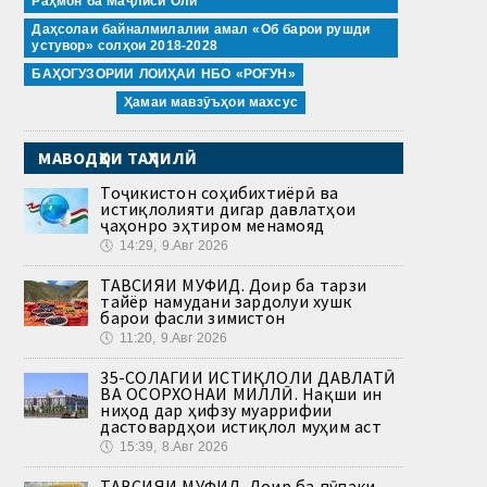
Раҳмон ба Маҷлиси Олӣ
Даҳсолаи байналмилалии амал «Об барои рушди
устувор» солҳои 2018-2028
БАҲОГУЗОРИИ ЛОИҲАИ НБО «РОҒУН»
Ҳамаи мавзӯъҳои махсус
МАВОДҲОИ ТАҲЛИЛӢ
Тоҷикистон соҳибихтиёрӣ ва
истиқлолияти дигар давлатҳои
ҷаҳонро эҳтиром менамояд
🕔
14:29, 9.Авг 2026
ТАВСИЯИ МУФИД. Доир ба тарзи
тайёр намудани зардолуи хушк
барои фасли зимистон
🕔
11:20, 9.Авг 2026
35-СОЛАГИИ ИСТИҚЛОЛИ ДАВЛАТӢ
ВА ОСОРХОНАИ МИЛЛӢ. Нақши ин
ниҳод дар ҳифзу муаррифии
дастовардҳои истиқлол муҳим аст
🕔
15:39, 8.Авг 2026
ТАВСИЯИ МУФИД. Доир ба пӯпаки