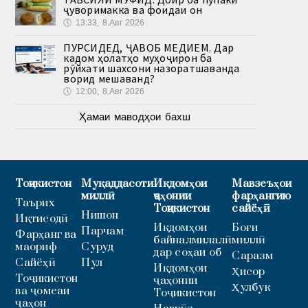
ҷуворимакка ва фоидаи он
🕔
13:33, 8.Авг 2026
ПУРСИДЕД, ҶАВОБ МЕДИҲЕМ. Дар
кадом ҳолатҳо муҳоҷирон ба
рӯйхати шахсони назоратшаванда
ворид мешаванд?
🕔
12:00, 8.Авг 2026
Ҳамаи маводҳои бахш
Тоҷикистон
Муқаддасоти
Иқдомҳои
Мавзеъҳои
миллӣ
ҷаҳонии
фарҳангию
Таърих
Тоҷикистон
сайёҳӣ
Нишон
Иқтисодӣ
Иқдомҳои
Боғи
Парчам
Фарҳанг ва
байналмилалӣ
миллӣ
маориф
Суруд
дар соҳаи об
Саразм
Сайёҳӣ
Пул
Иқдомҳои
Ҳисор
Тоҷикистон
ҷаҳонии
Ҳулбук
ва ҷомеаи
Тоҷикистон
ҷаҳон