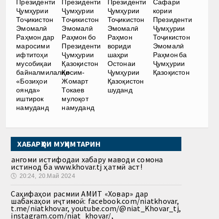
Президенти
Президенти
Президенти
Сафари
Ҷумҳурии
Ҷумҳурии
Ҷумҳурии
кории
Тоҷикистон
Тоҷикистон
Тоҷикистон
Президенти
Эмомалӣ
Эмомалӣ
Эмомалӣ
Ҷумҳурии
Раҳмон дар
Раҳмон бо
Раҳмон
Тоҷикистон
маросими
Президенти
вориди
Эмомалӣ
ифтитоҳи
Ҷумҳурии
шаҳри
Раҳмон ба
мусобиқаи
Қазоқистон
Остонаи
Ҷумҳурии
байналмилалии
Қосим-
Ҷумҳурии
Қазоқистон
«Бозиҳои
Жомарт
Қазоқистон
оянда»
Токаев
шуданд
иштирок
мулоқот
намуданд
намуданд
ХАБАРҲОИ МУҲИМТАРИН
Ҳангоми истифодаи хабару маводи сомона
истинод ба www.khovar.tj ҳатмӣ аст!
🕔
20:24, 20.Май 2024
Саҳифаҳои расмии АМИТ «Ховар» дар
шабакаҳои иҷтимоӣ: facebook.com/niatkhovar,
t.me/niatkhovar, youtube.com/@niat_Khovar_tj,
instagram.com/niat_khovar/,