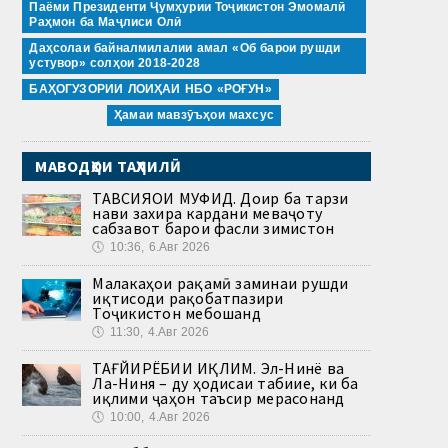
Паёми Президенти Ҷумҳурии Тоҷикистон Эмомалӣ
Раҳмон ба Маҷлиси Олӣ
Даҳсолаи байналмилалии амал «Об барои рушди
устувор» солҳои 2018-2028
БАҲОГУЗОРИИ ЛОИҲАИ НБО «РОҒУН»
Ҳамаи мавзӯъҳои махсус
МАВОДҲОИ ТАҲЛИЛӢ
ТАВСИЯҲОИ МУФИД. Доир ба тарзи
нави захира кардани меваҷоту
сабзавот барои фасли зимистон
🕔
10:36, 6.Авг 2026
Малакаҳои рақамӣ заминаи рушди
иқтисоди рақобатпазири
Тоҷикистон мебошанд
🕔
11:30, 4.Авг 2026
ТАҒЙИРЁБИИ ИҚЛИМ. Эл-Нинё ва
Ла-Ниня – ду ҳодисаи табиие, ки ба
иқлими ҷаҳон таъсир мерасонанд
🕔
10:00, 4.Авг 2026