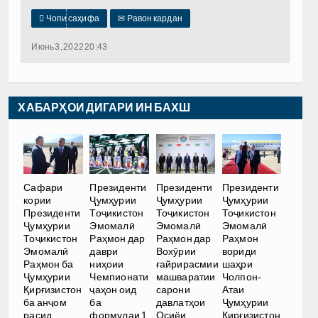

Чопи саҳифа
✉
Равон кардан
Июнь 3, 2022 20:43
ХАБАРҲОИ ДИГАРИ ИН БАХШ
Сафари
Президенти
Президенти
Президенти
кории
Ҷумҳурии
Ҷумҳурии
Ҷумҳурии
Президенти
Тоҷикистон
Тоҷикистон
Тоҷикистон
Ҷумҳурии
Эмомалӣ
Эмомалӣ
Эмомалӣ
Тоҷикистон
Раҳмон дар
Раҳмон дар
Раҳмон
Эмомалӣ
даври
Вохӯрии
вориди
Раҳмон ба
ниҳоии
ғайрирасмии
шаҳри
Ҷумҳурии
Чемпионати
машваратии
Чолпон-
Қирғизистон
ҷаҳон оид
сарони
Атаи
ба анҷом
ба
давлатҳои
Ҷумҳурии
расид
формулаи 1
Осиёи
Қирғизистон