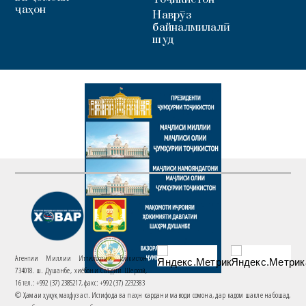
ҷаҳон
Наврӯз
байналмилалӣ
шуд
Агентии Миллии Иттилоотии Тоҷикистон
734018. ш. Душанбе, хиёбони Саъдии Шерозӣ,
16 тел.: +992 (37) 2385217, факс: +992 (37) 2232383
© Ҳамаи ҳуқуқ маҳфуз аст. Истифода ва паҳн кардани маводи сомона, дар кадом шакле набошад,