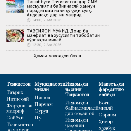
Ташаббуси Тоҷикистон дар СММ:
масъулияти байнинаслӣ ҳамчун
парадигмаи нави ҳуқуқи сулҳ.
Андешаҳо дар ин маврид
🕔
14:00, 2.Авг 2026
ТАВСИЯҲОИ МУФИД. Доир ба
манфиат ва хусусияти табобатии
хӯрокҳои миллӣ
🕔
13:30, 2.Авг 2026
Ҳамаи маводҳои бахш
Тоҷикистон
Муқаддасоти
Иқдомҳои
Мавзеъҳои
миллӣ
ҷаҳонии
фарҳангию
Таърих
Тоҷикистон
сайёҳӣ
Нишон
Иқтисодӣ
Иқдомҳои
Боғи
Парчам
Фарҳанг ва
байналмилалӣ
миллӣ
маориф
Суруд
дар соҳаи об
Саразм
Сайёҳӣ
Пул
Иқдомҳои
Ҳисор
Тоҷикистон
ҷаҳонии
Ҳулбук
ва ҷомеаи
Тоҷикистон