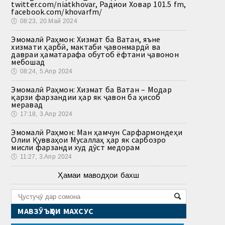
twitter.com/niatkhovar, Радиои Ховар 101.5 fm,
facebook.com/khovarfm/
🕔
08:23, 20.Май 2024
Эмомалӣ Раҳмон: Хизмат ба Ватан, яъне
хизмати ҳарбӣ, мактаби ҷавонмардӣ ва
давраи ҳаматарафа обутоб ёфтани ҷавонон
мебошад
🕔
08:24, 5.Апр 2024
Эмомалӣ Раҳмон: Хизмат ба Ватан – Модар
қарзи фарзандии ҳар як ҷавон ба ҳисоб
меравад
🕔
17:18, 3.Апр 2024
Эмомалӣ Раҳмон: Ман ҳамчун Сарфармондеҳи
Олии Қувваҳои Мусаллаҳ ҳар як сарбозро
мисли фарзанди худ дӯст медорам
🕔
11:27, 3.Апр 2024
Ҳамаи маводҳои бахш
МАВЗӮЪҲОИ МАХСУС