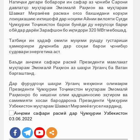
Натиҷаи дигари бобарори ин сафар аз ҷониби Сарони
давлатҳо муҳтарам Эмомалӣ Раҳмон ва муҳтарам
Шавкат Мирзиёев расман оғоз бахшидани корҳои
лоиҳакашию иктишофӣ дар ноҳияи Айнии вилояти Суғди
Ҷумҳурии Тоҷикистон барои бунёди ду неругоҳи барқи
обӣ дар дарёи Зарафшон бо иқтидори 320 МВт мебошад.
Татбиқи ин ҳадаф омили муҳими рушду густариши
ҳамкориҳои дуҷониба дар соҳаи барои ҷонибҳо
судовари энергетика аст.
Баъди анҷоми сафари расмӣ Президенти мамлакат
муҳтарам Эмомалӣ Раҳмон аз шаҳри Урганҷ ба Ватан
баргаштанд.
Дар фурудгоҳи шаҳри Урганҷ меҳмони олимақом
Президенти Ҷумҳурии Тоҷикистон муҳтарам Эмомалӣ
Раҳмонро бо нишони олии қадршиносию эҳтиром ва
самимияти хосаи бародарона Президенти Ҷумҳурии
Узбекистон муҳтарам Шавкат Мирзиеёв гусел карданд.