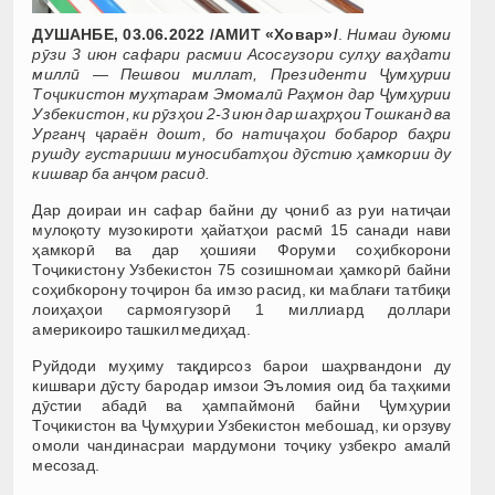
ДУШАНБЕ, 03.06.2022 /АМИТ «Ховар»/
.
Нимаи дуюми
рӯзи 3 июн сафари расмии Асосгузори сулҳу ваҳдати
миллӣ — Пешвои миллат, Президенти Ҷумҳурии
Тоҷикистон муҳтарам Эмомалӣ Раҳмон дар Ҷумҳурии
Узбекистон, ки рӯзҳои 2-3 июн дар шаҳрҳои Тошканд ва
Урганҷ ҷараён дошт, бо натиҷаҳои бобарор баҳри
рушду густариши муносибатҳои дӯстию ҳамкории ду
кишвар ба анҷом расид.
Дар доираи ин сафар байни ду ҷониб аз руи натиҷаи
мулоқоту музокироти ҳайатҳои расмӣ 15 санади нави
ҳамкорӣ ва дар ҳошияи Форуми соҳибкорони
Тоҷикистону Узбекистон 75 созишномаи ҳамкорӣ байни
соҳибкорону тоҷирон ба имзо расид, ки маблағи татбиқи
лоиҳаҳои сармоягузорӣ 1 миллиард доллари
америкоиро ташкил медиҳад.
Руйдоди муҳиму тақдирсоз барои шаҳрвандони ду
кишвари дӯсту бародар имзои Эъломия оид ба таҳкими
дӯстии абадӣ ва ҳампаймонӣ байни Ҷумҳурии
Тоҷикистон ва Ҷумҳурии Узбекистон мебошад, ки орзуву
омоли чандинасраи мардумони тоҷику узбекро амалӣ
месозад.