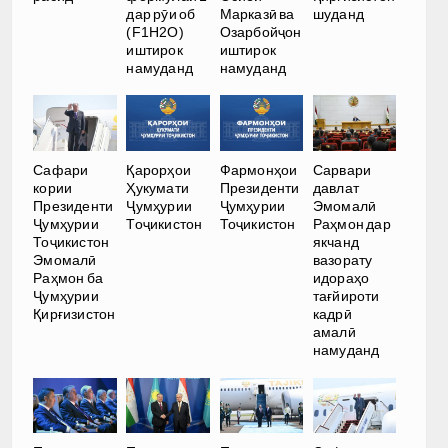
дар рӯи об
Марказӣ ва
шуданд
(F1H2O)
Озарбойҷон
иштирок
иштирок
намуданд
намуданд
Сафари
Қарорҳои
Фармонҳои
Сарвари
кории
Ҳукумати
Президенти
давлат
Президенти
Ҷумҳурии
Ҷумҳурии
Эмомалӣ
Ҷумҳурии
Тоҷикистон
Тоҷикистон
Раҳмон дар
Тоҷикистон
якчанд
Эмомалӣ
вазорату
Раҳмон ба
идораҳо
Ҷумҳурии
тағйироти
Қирғизистон
кадрӣ
амалӣ
намуданд