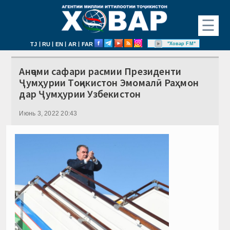
☰
|
|
|
|
"Ховар FM"
TJ
RU
EN
AR
FAR
Анҷоми сафари расмии Президенти
Ҷумҳурии Тоҷикистон Эмомалӣ Раҳмон
дар Ҷумҳурии Узбекистон
Июнь 3, 2022 20:43