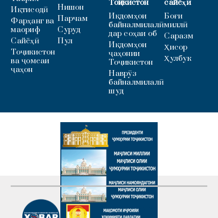
Тоҷикистон
сайёҳӣ
Нишон
Иқтисодӣ
Иқдомҳои
Боғи
Парчам
Фарҳанг ва
байналмилалӣ
миллӣ
маориф
Суруд
дар соҳаи об
Саразм
Сайёҳӣ
Пул
Иқдомҳои
Ҳисор
Тоҷикистон
ҷаҳонии
Ҳулбук
ва ҷомеаи
Тоҷикистон
ҷаҳон
Наврӯз
байналмилалӣ
шуд