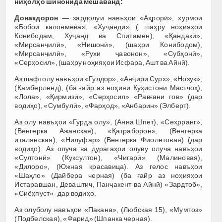
ниҳолҳо шинонида мешаванд:
Донакдорон
— зардолуи навъҳои «Аҳрорӣ», хурмои
«Бобои калонмева», «Хуҷандӣ» ( шаҳру ноҳияҳои
Конибодам, Хуҷанд ва Спитамен), «Қандакӣ»,
«Мирсанҷилӣ», «Нишонӣ», (шаҳри Конибодом),
«Мирсанҷилӣ», «Рухи ҷавонон», «Субҳонӣ»,
«Серҳосил», (шаҳру ноҳияҳои Исфара, Ашт ва Айнӣ).
Аз шафтолу навъҳои «Гулдор», «Анҷири Сурх», «Нозук»,
(Камберленд), (ба ғайр аз ноҳияи Кӯҳистони Мастчоҳ),
«Лола», «Қирмизӣ», «Серҳосил» «Равғани гов» (дар
водиҳо), «Сумбулӣ», «Фарҳод», «Анбарин» (Элберт).
Аз олу навъҳои «Гурда олу», (Анна Шпет), «Сеҳрранг»,
(Венгерка Ажанская), «Қатраборон», (Венгерка
италянская), «Нилуфар» (Венгерка Фиолетовая) (дар
водиҳо). Аз олуча ва дурагаҳои олуву олуча навъҳои
«Султонӣ» (Куксултон), «Чигарӣ» (Малиновая),
«Дилоро», (Южная красавица). Аз гелос навъҳои
«Шаҳло» (Дайбера черная) (ба ғайр аз ноҳияҳои
Истаравшан, Деваштич, Панҷакент ва Айнӣ) «Зардтоб»,
«Сиёҳпуст»- дар водиҳо.
Аз олуболу навъҳои «Пакана», (Любская 15), «Мумтоз»
(Подбелская), «Фарид» (Шпанка черная).