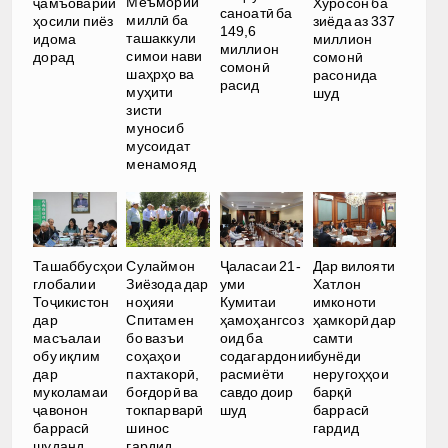
Меъмории
ҷамъоварии
Хуросон ба
саноатӣ ба
миллӣ ба
ҳосили пиёз
зиёда аз 337
149,6
ташаккули
идома
миллион
миллион
симои нави
дорад
сомонӣ
сомонӣ
шаҳрҳо ва
расонида
расид
муҳити
шуд
зисти
муносиб
мусоидат
менамояд
Ташаббусҳои
Сулаймон
Ҷаласаи 21-
Дар вилояти
глобалии
Зиёзода дар
уми
Хатлон
Тоҷикистон
ноҳияи
Кумитаи
имконоти
дар
Спитамен
ҳамоҳангсоз
ҳамкорӣ дар
масъалаи
бо вазъи
оид ба
самти
обу иқлим
соҳаҳои
содагардонии
бунёди
дар
пахтакорӣ,
расмиёти
неругоҳҳои
муколамаи
боғдорӣ ва
савдо доир
барқӣ
ҷавонон
токпарварӣ
шуд
баррасӣ
баррасӣ
шинос
гардид
шуданд
гардид