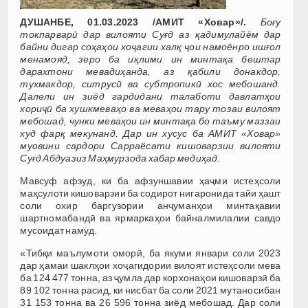
ДУШАНБЕ, 01.03.2023 /АМИТ «Ховар»/.
Боғу
токпарварӣ дар вилояти Суғд аз қадимулайём дар
байни дигар соҳаҳои хоҷагии халқ ҷои намоёнро ишғол
менамояд, зеро ба иқлими ин минтақа бештар
дарахтони мевадиҳанда, аз қабили донакдор,
тухмакдор, ситрусӣ ва субтропикӣ хос мебошанд.
Далели ин зиёд гардидани талаботи давлатҳои
хориҷӣ ба хушкмеваҳо ва меваҳои тару тозаи вилоят
мебошад, чунки меваҳои ин минтақа бо таъму маззаи
худ фарқ мекунанд. Дар ин хусус ба АМИТ «Ховар»
муовини сардори Сарраёсати кишоварзии вилояти
Суғд Абдуазиз Маҳмурзода хабар медиҳад.
Мавсуф афзуд, ки ба афзуншавии ҳаҷми истеҳсоли
маҳсулоти кишоварзии ба содирот нигаронида тайи ҳашт
соли охир баргузории анҷуманҳои минтақавии
шартномабандӣ ва ярмаркаҳои байналмилалии савдо
мусоидат намуд.
«Тибқи маълумоти оморӣ, ба якуми январи соли 2023
дар ҳамаи шаклҳои хоҷагидории вилоят истеҳсоли мева
ба 124 477 тонна, аз ҷумла дар корхонаҳои кишоварзӣ ба
89 102 тонна расид, ки нисбат ба соли 2021 мутаносибан
31 153 тонна ва 26 596 тонна зиёд мебошад. Дар соли