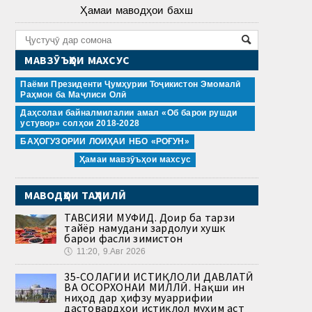
Ҳамаи маводҳои бахш
МАВЗӮЪҲОИ МАХСУС
Паёми Президенти Ҷумҳурии Тоҷикистон Эмомалӣ
Раҳмон ба Маҷлиси Олӣ
Даҳсолаи байналмилалии амал «Об барои рушди
устувор» солҳои 2018-2028
БАҲОГУЗОРИИ ЛОИҲАИ НБО «РОҒУН»
Ҳамаи мавзӯъҳои махсус
МАВОДҲОИ ТАҲЛИЛӢ
ТАВСИЯИ МУФИД. Доир ба тарзи
тайёр намудани зардолуи хушк
барои фасли зимистон
🕔
11:20, 9.Авг 2026
35-СОЛАГИИ ИСТИҚЛОЛИ ДАВЛАТӢ
ВА ОСОРХОНАИ МИЛЛӢ. Нақши ин
ниҳод дар ҳифзу муаррифии
дастовардҳои истиқлол муҳим аст