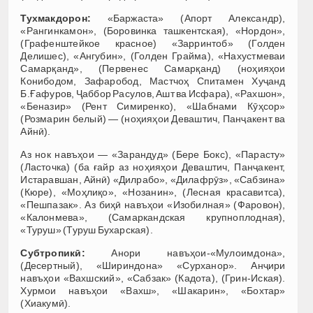
Тухмакдорон:
«Баржаста» (Апорт Александр),
«Рангинкамон», (Боровинка ташкентская), «Нордон»,
(Графенштейкое красное) «Зарринтоб» (Голден
Делишес), «Ангубин», (Голден Грайма), «Нахустмеваи
Самарқанд», (Первенес Самарқанд) (ноҳияҳои
Конибодом, Зафаробод, Мастчоҳ Спитамен Хуҷанд
Б.Ғафуров, Ҷаббор Расулов, Ашт ва Исфара), «Рахшон»,
«Беназир» (Рент Симиренко), «Шабнами Кӯҳсор»
(Розмарин белый) — (ноҳияҳои Деваштич, Панҷакент ва
Айнӣ).
Аз нок навъҳои — «Зарандуд» (Бере Бокс), «Парасту»
(Ласточка) (ба ғайр аз ноҳияҳои Деваштич, Панҷакент,
Истаравшан, Айнӣ) «Дилрабо», «Дилафрӯз», «Сабзина»
(Кюре), «Моҳлиқо», «Нозанин», (Лесная красавитса),
«Пешпазак». Аз биҳӣ навъҳои «Изобилная» (Фаровон),
«Калонмева», (Самаркандская крупноплодная),
«Туруш» (Туруш Бухарская).
Субтропикӣ:
Анори навъҳои-«Мулоимдона»,
(Десертный), «Шириндона» «Сурханор». Анҷири
навъҳои «Вахшский», «Сабзак» (Кадота), (Грин-Иская).
Хурмои навъҳои «Вахш», «Шакарин», «Бохтар»
(Хиакумӣ).