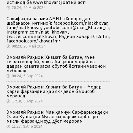
истинод ба www.khovar.tj ҳатмӣ аст!
🕔
20:24, 20.Май 2024
Саҳифаҳои расмии АМИТ «Ховар» дар
шабакаҳои иҷтимоӣ: facebook.com/niatkhovar,
t.me/niatkhovar, youtube.com/@niat_Khovar_tj,
instagram.com/niat_khovar/,
twitter.com/niatkhovar, Радиои Ховар 101.5 fm,
facebook.com/khovarfm/
🕔
08:23, 20.Май 2024
Эмомалӣ Раҳмон: Хизмат ба Ватан, яъне
хизмати ҳарбӣ, мактаби ҷавонмардӣ ва
давраи ҳаматарафа обутоб ёфтани ҷавонон
мебошад
🕔
08:24, 5.Апр 2024
Эмомалӣ Раҳмон: Хизмат ба Ватан – Модар
қарзи фарзандии ҳар як ҷавон ба ҳисоб
меравад
🕔
17:18, 3.Апр 2024
Эмомалӣ Раҳмон: Ман ҳамчун Сарфармондеҳи
Олии Қувваҳои Мусаллаҳ ҳар як сарбозро
мисли фарзанди худ дӯст медорам
🕔
11:27, 3.Апр 2024