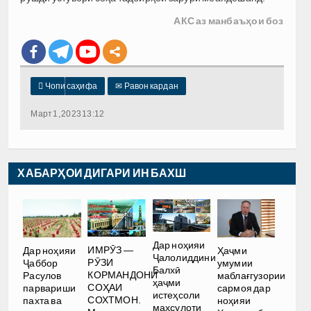
АКС аз манбаъҳои боз

Чопи саҳифа
✉
Равон кардан
Март 1, 2023 13:12
ХАБАРҲОИ ДИГАРИ ИН БАХШ
Дар ноҳияи
ИМРӮЗ —
Дар ноҳияи
Ҳаҷми
Ҷалолиддини
РӮЗИ
Ҷаббор
умумии
Балхӣ
КОРМАНДОНИ
Расулов
маблағгузории
ҳаҷми
СОҲАИ
парвариши
сармоя дар
истеҳсоли
СОХТМОН.
пахта ва
ноҳияи
маҳсулоти