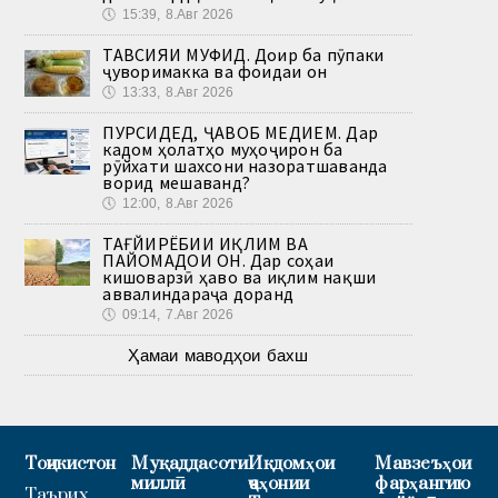
🕔
15:39, 8.Авг 2026
ТАВСИЯИ МУФИД. Доир ба пӯпаки
ҷуворимакка ва фоидаи он
🕔
13:33, 8.Авг 2026
ПУРСИДЕД, ҶАВОБ МЕДИҲЕМ. Дар
кадом ҳолатҳо муҳоҷирон ба
рӯйхати шахсони назоратшаванда
ворид мешаванд?
🕔
12:00, 8.Авг 2026
ТАҒЙИРЁБИИ ИҚЛИМ ВА
ПАЙОМАДҲОИ ОН. Дар соҳаи
кишоварзӣ ҳаво ва иқлим нақши
аввалиндараҷа доранд
🕔
09:14, 7.Авг 2026
Ҳамаи маводҳои бахш
Тоҷикистон
Муқаддасоти
Иқдомҳои
Мавзеъҳои
миллӣ
ҷаҳонии
фарҳангию
Таърих