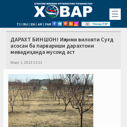
☰
|
|
|
|
"Ховар FM"
TJ
RU
EN
AR
FAR
ДАРАХТ БИНШОН! Иқлими вилояти Суғд
асосан ба парвариши дарахтони
мевадиҳанда мусоид аст
Март 1, 2023 13:12