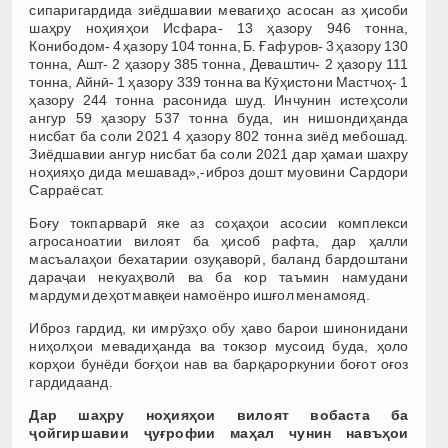
сипаригардида зиёдшавии мевагиҳо асосан аз ҳисоби
шаҳру ноҳияҳои Исфара- 13 ҳазору 946 тонна,
Конибодом- 4 ҳазору 104 тонна, Б. Ғафуров- 3 ҳазору 130
тонна, Ашт- 2 ҳазору 385 тонна, Деваштич- 2 ҳазору 111
тонна, Айнӣ- 1 ҳазору 339 тонна ва Кӯҳистони Мастчоҳ- 1
ҳазору 244 тонна расонида шуд. Инчунин истеҳсоли
ангур 59 ҳазору 537 тонна буда, ин нишондиҳанда
нисбат ба соли 2021 4 ҳазору 802 тонна зиёд мебошад.
Зиёдшавии ангур нисбат ба соли 2021 дар ҳамаи шахру
ноҳияҳо дида мешавад»,-иброз дошт муовини Сардори
Сарраёсат.
Боғу токпарварӣ яке аз соҳаҳои асосии комплекси
агросаноатии вилоят ба ҳисоб рафта, дар ҳалли
масъалаҳои бехатарии озуқаворӣ, баланд бардоштани
дараҷаи некуаҳволӣ ва ба кор таъмин намудани
мардуми деҳот мавқеи намоёнро ишғол менамояд.
Иброз гардид, ки имрӯзҳо обу ҳаво барои шинонидани
ниҳолҳои мевадиҳанда ва токзор мусоид буда, ҳоло
корҳои бунёди боғҳои нав ва барқароркунии боғот оғоз
гардидаанд.
Дар шаҳру ноҳияҳои вилоят вобаста ба
ҷойгиршавии ҷуғрофии маҳал чунин навъҳои