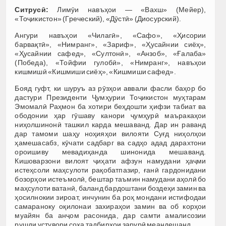
Ситрусӣ:
Лимӯи навъҳои — «Вахш» (Мейер),
«Тоҷикистон» (Греческий), «Дӯстӣ» (Диосурский).
Ангури навъҳои «Чилагӣ», «Сафо», «Ҳисории
барвақтӣ», «Нимранг», «Зариф», «Ҳусайнии сиёҳ»,
«Ҳусайнии сафед», «Султонӣ», «Анзоб», «Ғалаба»
(Победа), «Тойфии гулобӣ», «Нимранг», навъҳои
кишмишӣ «Кишмиши сиёҳ», «Кишмиши сафед».
Бояд гуфт, ки шуруъ аз рӯзҳои аввали фасли баҳор бо
дастури Президенти Ҷумҳурии Тоҷикистон муҳтарам
Эмомалӣ Раҳмон ба хотири беҳдошти ҳифзи табиат ва
ободонии ҳар гӯшаву канори ҷумҳурӣ маъракаҳои
ниҳолшинонӣ ташкил карда мешаванд. Дар ин раванд
дар тамоми шаҳу ноҳияҳои вилояти Суғд ниҳолҳои
ҳамешасабз, кӯчати садбарг ва садҳо адад дарахтони
ороишиву мевадиҳанда шинонида мешаванд.
Кишоварзони вилоят ҷиҳати афзун намудани ҳаҷми
истеҳсоли маҳсулоти рақобатпазир, ғанӣ гардонидани
бозорҳои истеъмолӣ, бештар таъмин намудани аҳолӣ бо
маҳсулоти ватанӣ, баланд бардоштани боздеҳи замин ва
ҳосилнокии зироат, инчунин ба роҳ мондани истифодаи
самараноку оқилонаи захираҳои замин ва об корҳои
муайян ба анҷом расонида, дар самти амалисозии
рушди устувори соҳа тадбирҳои зарурӣ меандешанд.