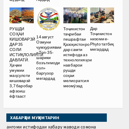
Дар
РУШДИ
Тоҷикистон
Тоҷикистон
СОҲАИ
таҷрибаи
14 август
низоми e-
КИШОВАРЗӢ
пешрафтаи
Озмуни
Phyto татбиқ
ДАР 35
Қазоқистонро
ҷумҳуриявии
мегардад
СОЛИ
дар самти
«Топ-35-
ИСТИҚЛОЛИЯТИ
истифода аз
шарики
ДАВЛАТӢ.
технологияҳои
боэътимоди
Ҳаҷми
нав барои
сол»
умумии
рушди
баргузор
маҳсулоти
соҳаи
мегардад
кишоварзӣ
мелиоратсия
3,7 баробар
меомӯзад
афзоиш
ёфтааст
ХАБАРҲОИ МУҲИМТАРИН
Ҳангоми истифодаи хабару маводи сомона