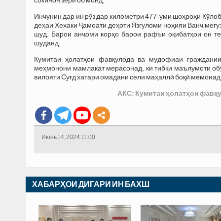
Инчунин дар ин рӯз дар километри 477-уми шоҳроҳи Кӯлоб
деҳаи Хехаки Ҷамоати деҳоти Язгуломи ноҳияи Ванҷ мегуз
шуд. Барои анҷоми корҳо барои рафъи оқибатҳои он те
шуданд.
Кумитаи ҳолатҳои фавқулода ва мудофиаи граждании
меҳмонони мамлакат мерасонад, ки тибқи маълумоти обу
вилояти Суғд хатари омадани сели маҳаллӣ боқӣ мемонад
АКС: Кумитаи ҳолатҳои фавқ
Июнь 14, 2024 11:00
ХАБАРҲОИ ДИГАРИ ИН БАХШ