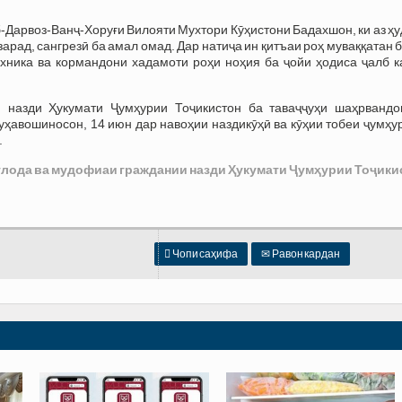
-Дарвоз-Ванҷ-Хоруғи Вилояти Мухтори Кӯҳистони Бадахшон, ки аз ҳ
арад, сангрезӣ ба амал омад. Дар натиҷа ин қитъаи роҳ муваққатан 
хника ва кормандони хадамоти роҳи ноҳия ба ҷойи ҳодиса ҷалб к
 назди Ҳукумати Ҷумҳурии Тоҷикистон ба таваҷҷуҳи шаҳрвандо
ҳавошиносон, 14 июн дар навоҳии наздикӯҳӣ ва кӯҳии тобеи ҷумҳу
.
улода ва мудофиаи граждании назди Ҳукумати Ҷумҳурии Тоҷики

Чопи саҳифа
✉
Равон кардан