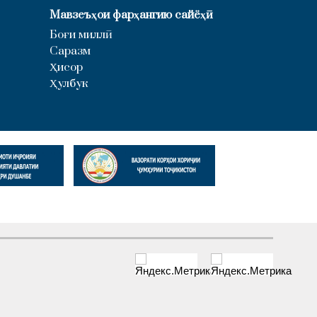
Мавзеъҳои фарҳангию сайёҳӣ
Боғи миллӣ
Саразм
Ҳисор
Ҳулбук