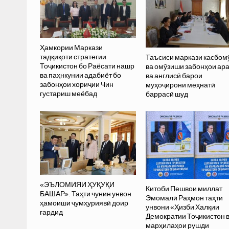
Ҳамкории Маркази
тадқиқоти стратегии
Таъсиси маркази касбом
Тоҷикистон бо Раёсати нашр
ва омӯзиши забонҳои ар
ва паҳнкунии адабиёт бо
ва англисӣ барои
забонҳои хориҷии Чин
муҳоҷирони меҳнатӣ
густариш меёбад
баррасӣ шуд
«ЭЪЛОМИЯИ ҲУҚУҚИ
Китоби Пешвои миллат
БАШАР». Таҳти чунин унвон
Эмомалӣ Раҳмон таҳти
ҳамоиши ҷумҳуриявӣ доир
унвони «Ҳизби Халқии
гардид
Демократии Тоҷикистон 
марҳилаҳои рушди