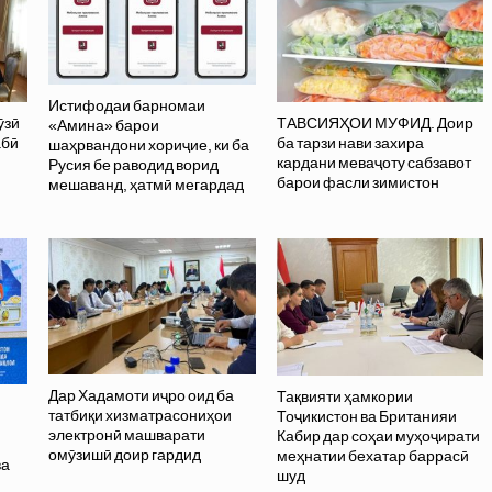
Истифодаи барномаи
ӯзӣ
ТАВСИЯҲОИ МУФИД. Доир
«Амина» барои
абӣ
ба тарзи нави захира
шаҳрвандони хориҷие, ки ба
кардани меваҷоту сабзавот
Русия бе раводид ворид
барои фасли зимистон
мешаванд, ҳатмӣ мегардад
Дар Хадамоти иҷро оид ба
Тақвияти ҳамкории
татбиқи хизматрасониҳои
Тоҷикистон ва Британияи
электронӣ машварати
Кабир дар соҳаи муҳоҷирати
омӯзишӣ доир гардид
меҳнатии бехатар баррасӣ
ва
шуд