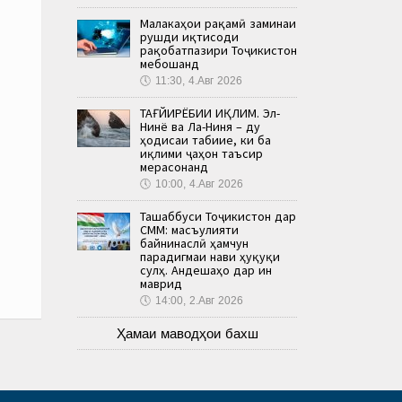
Малакаҳои рақамӣ заминаи
рушди иқтисоди
рақобатпазири Тоҷикистон
мебошанд
🕔
11:30, 4.Авг 2026
ТАҒЙИРЁБИИ ИҚЛИМ. Эл-
Нинё ва Ла-Ниня – ду
ҳодисаи табиие, ки ба
иқлими ҷаҳон таъсир
мерасонанд
🕔
10:00, 4.Авг 2026
Ташаббуси Тоҷикистон дар
СММ: масъулияти
байнинаслӣ ҳамчун
парадигмаи нави ҳуқуқи
сулҳ. Андешаҳо дар ин
маврид
🕔
14:00, 2.Авг 2026
Ҳамаи маводҳои бахш