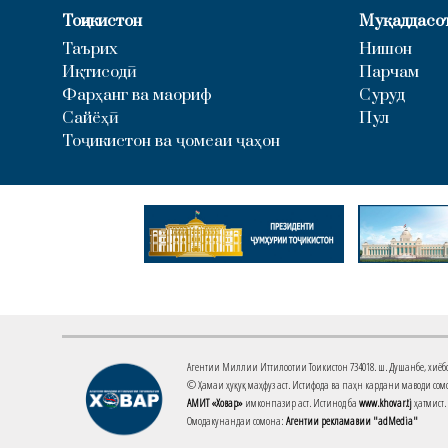
Тоҷикистон
Муқаддасо
Таърих
Нишон
Иқтисодӣ
Парчам
Фарҳанг ва маориф
Суруд
Сайёҳӣ
Пул
Тоҷикистон ва ҷомеаи ҷаҳон
Агентии Миллии Иттилоотии Тоҷикистон 734018. ш. Душанбе, хиёбони 
© Ҳамаи ҳуқуқ маҳфуз аст. Истифода ва паҳн кардани маводи сомо
АМИТ «Ховар»
имконпазир аст. Истинод ба
www.khovar.tj
ҳатмист.
Омодакунандаи сомона:
Агентии рекламавии "adMedia"