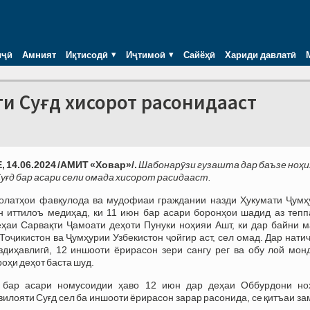
иҷӣ
Амният
Иқтисодӣ
Иҷтимоӣ
Сайёҳӣ
Хариди давлатӣ
ти Суғд хисорот расонидааст
14.06.2024 /АМИТ «Ховар»/.
Ш
абонарӯзи гузашта дар баъзе ноҳи
уғд бар асари сели омада хисорот расидааст.
олатҳои фавқулода ва мудофиаи граждании назди Ҳукумати Ҷумҳ
н иттилоъ медиҳад, ки 11 июн бар асари боронҳои шадид аз тепп
ҳаи Сарвақти Ҷамоати деҳоти Пунуки ноҳияи Ашт, ки дар байни м
Тоҷикистон ва Ҷумҳурии Узбекистон ҷойгир аст, сел омад. Дар нати
здиҳавлигӣ, 12 иншооти ёрирасон зери сангу рег ва обу лой монд
оҳи деҳот баста шуд.
 бар асари номусоидии ҳаво 12 июн дар деҳаи Оббурдони но
вилояти Суғд сел ба иншооти ёрирасон зарар расонида, се қитъаи з