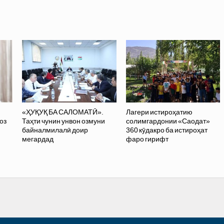
ӣ
«ҲУҚУҚ БА САЛОМАТӢ».
Лагери истироҳатию
оз
Таҳти чунин унвон озмуни
солимгардонии «Саодат»
байналмилалӣ доир
360 кӯдакро ба истироҳат
мегардад
фаро гирифт