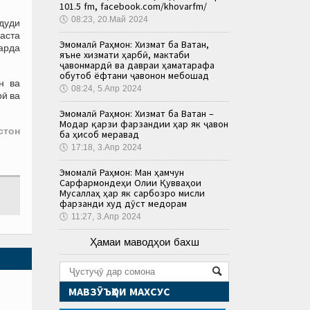
101.5 fm, facebook.com/khovarfm/
🕔
08:23, 20.Май 2024
удуди
баста
Эмомалӣ Раҳмон: Хизмат ба Ватан,
арда
яъне хизмати ҳарбӣ, мактаби
ҷавонмардӣ ва давраи ҳаматарафа
обутоб ёфтани ҷавонон мебошад
н ва
🕔
08:24, 5.Апр 2024
рӣ ва
Эмомалӣ Раҳмон: Хизмат ба Ватан –
Модар қарзи фарзандии ҳар як ҷавон
стон
ба ҳисоб меравад
🕔
17:18, 3.Апр 2024
Эмомалӣ Раҳмон: Ман ҳамчун
Сарфармондеҳи Олии Қувваҳои
Мусаллаҳ ҳар як сарбозро мисли
фарзанди худ дӯст медорам
🕔
11:27, 3.Апр 2024
Ҳамаи маводҳои бахш
МАВЗӮЪҲОИ МАХСУС