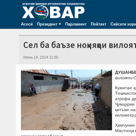
Асосӣ
Президент
Парламент
Пойтахт
Сиёсати хор
Сел ба баъзе ноҳияҳои вилоя
Июнь 14, 2024 11:00
ДУШАНБЕ, 
вилояти С
Кумитаи ҳ
Тоҷикисто
атрофи де
Ҷумҳурии 
қитъаи на
километр р
Ҳамчунин
Мастчоҳи 
сокинон зери об монд.