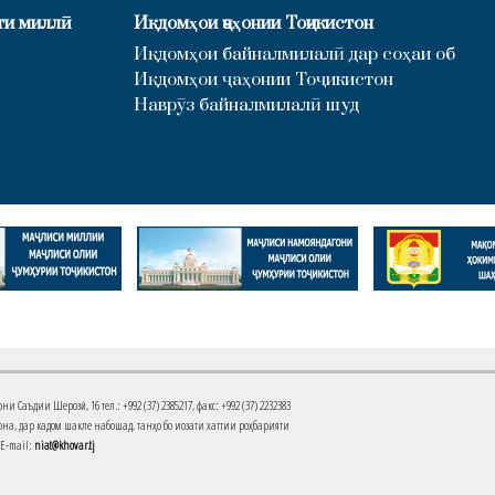
ти миллӣ
Иқдомҳои ҷаҳонии Тоҷикистон
Иқдомҳои байналмилалӣ дар соҳаи об
Иқдомҳои ҷаҳонии Тоҷикистон
Наврӯз байналмилалӣ шуд
Саъдии Шерозӣ, 16 тел.: +992 (37) 2385217, факс: +992 (37) 2232383
на, дар кадом шакле набошад, танҳо бо иҷозати хаттии роҳбарияти
 E-mail:
niat@khovar.tj