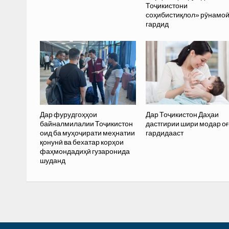
Тоҷикистони
соҳибистиқлол» рӯнамо
гардид
Дар фурудгоҳҳои
Дар Тоҷикистон Даҳаи
байналмилалии Тоҷикистон
дастгирии шири модар оғ
оид ба муҳоҷирати меҳнатии
гардидааст
қонунӣ ва бехатар корҳои
фаҳмондадиҳӣ гузаронида
шуданд