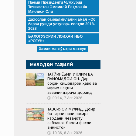
Паёми Президенти Ҷумҳурии
Тоҷикистон Эмомалӣ Раҳмон ба
Маҷлиси Олӣ
Даҳсолаи байналмилалии амал «Об
барои рушди устувор» солҳои 2018-
2028
БАҲОГУЗОРИИ ЛОИҲАИ НБО
«РОҒУН»
Ҳамаи мавзӯъҳои махсус
МАВОДҲОИ ТАҲЛИЛӢ
ТАҒЙИРЁБИИ ИҚЛИМ ВА
ПАЙОМАДҲОИ ОН. Дар
соҳаи кишоварзӣ ҳаво ва
иқлим нақши
аввалиндараҷа доранд
🕔
09:14, 7.Авг 2026
ТАВСИЯҲОИ МУФИД. Доир
ба тарзи нави захира
кардани меваҷоту
сабзавот барои фасли
зимистон
🕔
10:36, 6.Авг 2026