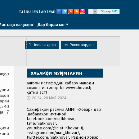
|
|
|
|
"Ховар FM"
TJ
RU
EN
AR
FAR
Минтақа ва ҷаҳон
Дар бораи мо

Чопи саҳифа
✉
Равон кардан
ХАБАРҲОИ МУҲИМТАРИН
яҳои
Ҳангоми истифодаи хабару маводи
сомона истинод ба www.khovar.tj
урии
ҳатмӣ аст!
аҳои
🕔
20:24, 20.Май 2024
арзи
ҷа 40
Саҳифаҳои расмии АМИТ «Ховар» дар
а, 7
шабакаҳои иҷтимоӣ:
facebook.com/niatkhovar,
t.me/niatkhovar,
youtube.com/@niat_Khovar_tj,
ҳияи
instagram.com/niat_khovar/,
амини
twitter.com/niatkhovar, Радиои Ховар