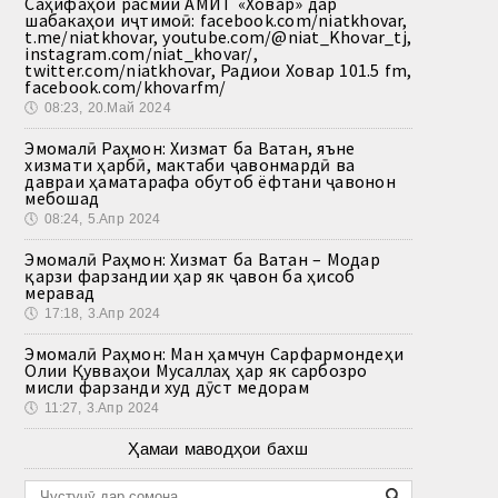
Саҳифаҳои расмии АМИТ «Ховар» дар
шабакаҳои иҷтимоӣ: facebook.com/niatkhovar,
t.me/niatkhovar, youtube.com/@niat_Khovar_tj,
instagram.com/niat_khovar/,
twitter.com/niatkhovar, Радиои Ховар 101.5 fm,
facebook.com/khovarfm/
🕔
08:23, 20.Май 2024
Эмомалӣ Раҳмон: Хизмат ба Ватан, яъне
хизмати ҳарбӣ, мактаби ҷавонмардӣ ва
давраи ҳаматарафа обутоб ёфтани ҷавонон
мебошад
🕔
08:24, 5.Апр 2024
Эмомалӣ Раҳмон: Хизмат ба Ватан – Модар
қарзи фарзандии ҳар як ҷавон ба ҳисоб
меравад
🕔
17:18, 3.Апр 2024
Эмомалӣ Раҳмон: Ман ҳамчун Сарфармондеҳи
Олии Қувваҳои Мусаллаҳ ҳар як сарбозро
мисли фарзанди худ дӯст медорам
🕔
11:27, 3.Апр 2024
Ҳамаи маводҳои бахш