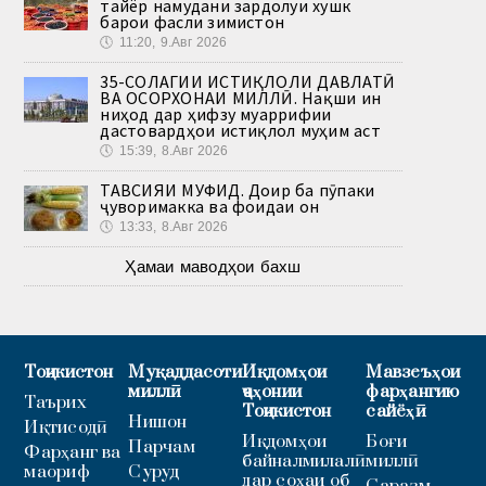
тайёр намудани зардолуи хушк
барои фасли зимистон
🕔
11:20, 9.Авг 2026
35-СОЛАГИИ ИСТИҚЛОЛИ ДАВЛАТӢ
ВА ОСОРХОНАИ МИЛЛӢ. Нақши ин
ниҳод дар ҳифзу муаррифии
дастовардҳои истиқлол муҳим аст
🕔
15:39, 8.Авг 2026
ТАВСИЯИ МУФИД. Доир ба пӯпаки
ҷуворимакка ва фоидаи он
🕔
13:33, 8.Авг 2026
Ҳамаи маводҳои бахш
Тоҷикистон
Муқаддасоти
Иқдомҳои
Мавзеъҳои
миллӣ
ҷаҳонии
фарҳангию
Таърих
Тоҷикистон
сайёҳӣ
Нишон
Иқтисодӣ
Иқдомҳои
Боғи
Парчам
Фарҳанг ва
байналмилалӣ
миллӣ
маориф
Суруд
дар соҳаи об