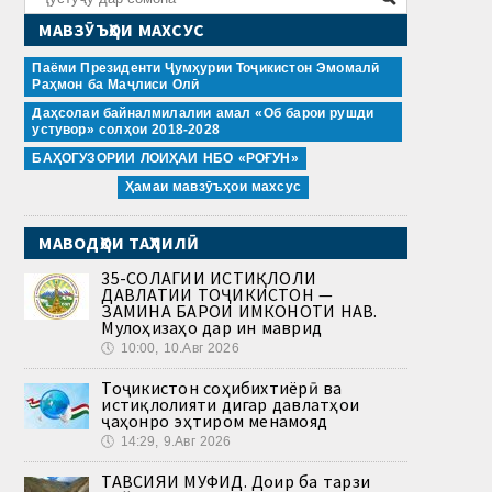
МАВЗӮЪҲОИ МАХСУС
Паёми Президенти Ҷумҳурии Тоҷикистон Эмомалӣ
Раҳмон ба Маҷлиси Олӣ
Даҳсолаи байналмилалии амал «Об барои рушди
устувор» солҳои 2018-2028
БАҲОГУЗОРИИ ЛОИҲАИ НБО «РОҒУН»
Ҳамаи мавзӯъҳои махсус
МАВОДҲОИ ТАҲЛИЛӢ
35-СОЛАГИИ ИСТИҚЛОЛИ
ДАВЛАТИИ ТОҶИКИСТОН —
ЗАМИНА БАРОИ ИМКОНОТИ НАВ.
Мулоҳизаҳо дар ин маврид
🕔
10:00, 10.Авг 2026
Тоҷикистон соҳибихтиёрӣ ва
истиқлолияти дигар давлатҳои
ҷаҳонро эҳтиром менамояд
🕔
14:29, 9.Авг 2026
ТАВСИЯИ МУФИД. Доир ба тарзи