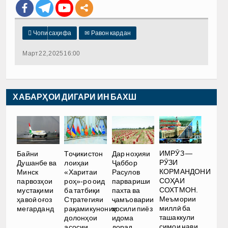

Чопи саҳифа
✉
Равон кардан
Март 22, 2025 16:00
ХАБАРҲОИ ДИГАРИ ИН БАХШ
ИМРӮЗ —
Байни
Тоҷикистон
Дар ноҳияи
РӮЗИ
Душанбе ва
лоиҳаи
Ҷаббор
КОРМАНДОНИ
Минск
«Харитаи
Расулов
СОҲАИ
парвозҳои
роҳ»-ро оид
парвариши
СОХТМОН.
мустақими
ба татбиқи
пахта ва
Меъмории
ҳавоӣ оғоз
Стратегияи
ҷамъоварии
миллӣ ба
мегарданд
рақамикунонии
ҳосили пиёз
ташаккули
долонҳои
идома
симои нави
асосии
дорад