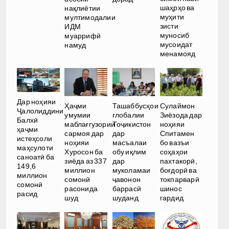
шаҳрҳо ва
нақлиётии
муҳити
мултимодалии
зисти
ИДМ
муносиб
муаррифӣ
мусоидат
намуд
менамояд
Дар ноҳияи
Ҳаҷми
Ташаббусҳои
Сулаймон
Ҷалолиддини
умумии
глобалии
Зиёзода дар
Балхӣ
маблағгузории
Тоҷикистон
ноҳияи
ҳаҷми
сармоя дар
дар
Спитамен
истеҳсоли
ноҳияи
масъалаи
бо вазъи
маҳсулоти
Хуросон ба
обу иқлим
соҳаҳои
саноатӣ ба
зиёда аз 337
дар
пахтакорӣ,
149,6
миллион
муколамаи
боғдорӣ ва
миллион
сомонӣ
ҷавонон
токпарварӣ
сомонӣ
расонида
баррасӣ
шинос
расид
шуд
шуданд
гардид