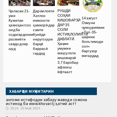
РУШДИ
Ҷаласаи 21-
Дар вилояти
СОҲАИ
уми
Хатлон
14 август
КИШОВАРЗӢ
Кумитаи
имконоти
Озмуни
ДАР 35
ҳамоҳангсоз
ҳамкорӣ дар
ҷумҳуриявии
СОЛИ
оид ба
самти
«Топ-35-
ИСТИҚЛОЛИЯТИ
содагардонии
бунёди
шарики
ДАВЛАТӢ.
расмиёти
неругоҳҳои
боэътимоди
Ҳаҷми
савдо доир
барқӣ
сол»
умумии
шуд
баррасӣ
баргузор
маҳсулоти
гардид
мегардад
кишоварзӣ
3,7 баробар
афзоиш
ёфтааст
ХАБАРҲОИ МУҲИМТАРИН
Ҳангоми истифодаи хабару маводи сомона
истинод ба www.khovar.tj ҳатмӣ аст!
🕔
20:24, 20.Май 2024