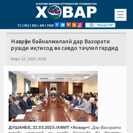
☰
|
|
|
|
"Ховар FM"
TJ
RU
EN
AR
FAR
Наврӯзи байналмилалӣ дар Вазорати
рушди иқтисод ва савдо таҷлил гардид
Март 22, 2025 16:00
ДУШАНБЕ, 22.03.2025./АМИТ «Ховар»/.
Дар Вазорати
рушди иқтисод ва савдо бахшида ба Наврӯзи