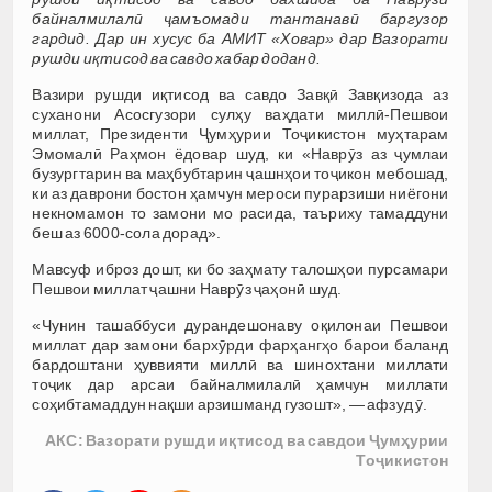
байналмилалӣ ҷамъомади тантанавӣ баргузор
гардид. Дар ин хусус ба АМИТ «Ховар» дар Вазорати
рушди иқтисод ва савдо хабар доданд.
Вазири рушди иқтисод ва савдо Завқӣ Завқизода аз
суханони Асосгузори сулҳу ваҳдати миллӣ-Пешвои
миллат, Президенти Ҷумҳурии Тоҷикистон муҳтарам
Эмомалӣ Раҳмон ёдовар шуд, ки «Наврӯз аз ҷумлаи
бузургтарин ва маҳбубтарин ҷашнҳои тоҷикон мебошад,
ки аз даврони бостон ҳамчун мероси пурарзиши ниёгони
некномамон то замони мо расида, таъриху тамаддуни
беш аз 6000-сола дорад».
Мавсуф иброз дошт, ки бо заҳмату талошҳои пурсамари
Пешвои миллат ҷашни Наврӯз ҷаҳонӣ шуд.
«Чунин ташаббуси дурандешонаву оқилонаи Пешвои
миллат дар замони бархӯрди фарҳангҳо барои баланд
бардоштани ҳуввияти миллӣ ва шинохтани миллати
тоҷик дар арсаи байналмилалӣ ҳамчун миллати
соҳибтамаддун нақши арзишманд гузошт», — афзуд ӯ.
АКС: Вазорати рушди иқтисод ва савдои Ҷумҳурии
Тоҷикистон