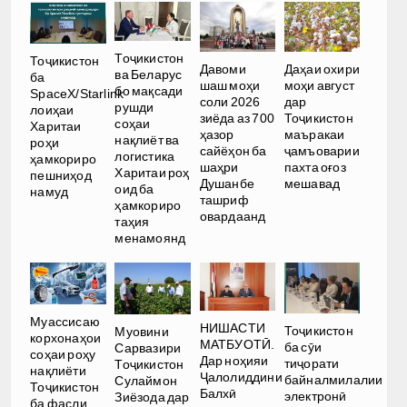
Тоҷикистон
Тоҷикистон
Давоми
Даҳаи охири
ва Беларус
ба
шаш моҳи
моҳи август
бо мақсади
SpaceX/Starlink
соли 2026
дар
рушди
лоиҳаи
зиёда аз 700
Тоҷикистон
соҳаи
Харитаи
ҳазор
маъракаи
нақлиёт ва
роҳи
сайёҳон ба
ҷамъоварии
логистика
ҳамкориро
шаҳри
пахта оғоз
Харитаи роҳ
пешниҳод
Душанбе
мешавад
оид ба
намуд
ташриф
ҳамкориро
овардаанд
таҳия
менамоянд
Муассисаю
НИШАСТИ
Тоҷикистон
Муовини
корхонаҳои
МАТБУОТӢ.
ба сӯи
Сарвазири
соҳаи роҳу
Дар ноҳияи
тиҷорати
Тоҷикистон
нақлиёти
Ҷалолиддини
байналмилалии
Сулаймон
Тоҷикистон
Балхӣ
электронӣ
Зиёзода дар
ба фасли