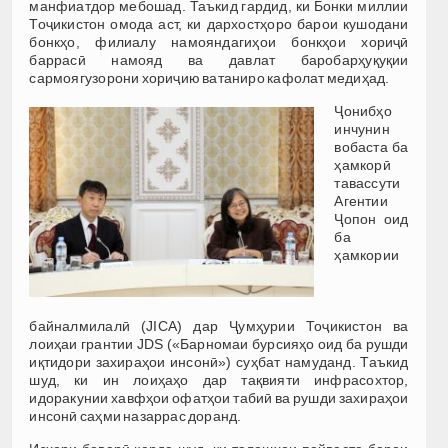
манфиатдор мебошад. Таъкид гардид, ки Бонки миллии
Тоҷикистон омода аст, ки дархостҳоро барои кушодани
бонкҳо, филиалу намояндагиҳои бонкҳои хориҷӣ
баррасӣ намояд ва давлат баробарҳуқуқии
сармоягузорони хориҷию ватаниро кафолат медиҳад.
Ҷонибҳо
инчунин
вобаста ба
ҳамкорӣ
тавассути
Агентии
Ҷопон оид
ба
ҳамкории
байналмилалӣ (JICA) дар Ҷумҳурии Тоҷикистон ва
лоиҳаи грантии JDS («Барномаи бурсияҳо оид ба рушди
иқтидори захираҳои инсонӣ») суҳбат намуданд. Таъкид
шуд, ки ин лоиҳаҳо дар тақвияти инфрасохтор,
идоракунии хавфҳои офатҳои табиӣ ва рушди захираҳои
инсонӣ саҳми назаррас доранд.