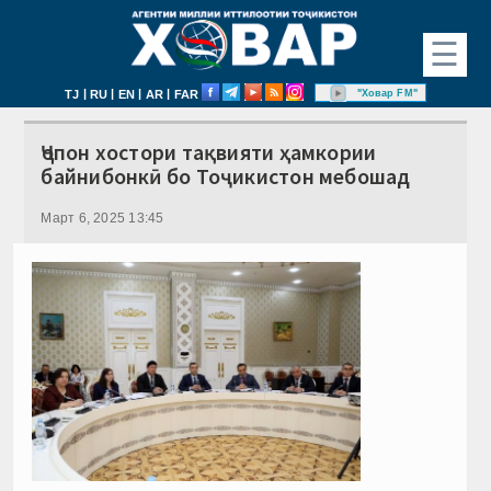
☰
|
|
|
|
"Ховар FM"
TJ
RU
EN
AR
FAR
Ҷопон хостори тақвияти ҳамкории
байнибонкӣ бо Тоҷикистон мебошад
Март 6, 2025 13:45