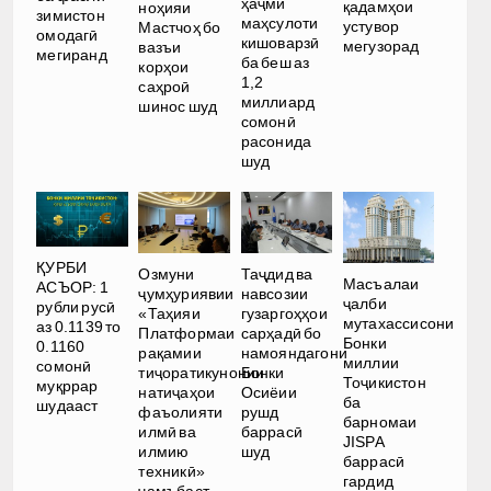
ҳаҷми
қадамҳои
ноҳияи
зимистон
маҳсулоти
устувор
Мастчоҳ бо
омодагӣ
кишоварзӣ
мегузорад
вазъи
мегиранд
ба беш аз
корҳои
1,2
саҳроӣ
миллиард
шинос шуд
сомонӣ
расонида
шуд
ҚУРБИ
Озмуни
Таҷдид ва
Масъалаи
АСЪОР: 1
ҷумҳуриявии
навсозии
ҷалби
рубли русӣ
«Таҳияи
гузаргоҳҳои
мутахассисони
аз 0.1139 то
Платформаи
сарҳадӣ бо
Бонки
0.1160
рақамии
намояндагони
миллии
сомонӣ
тиҷоратикунонии
Бонки
Тоҷикистон
муқррар
натиҷаҳои
Осиёии
ба
шудааст
фаъолияти
рушд
барномаи
илмӣ ва
баррасӣ
JISPA
илмию
шуд
баррасӣ
техникӣ»
гардид
ҷамъбаст