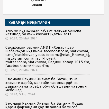
гардид
ХАБАРҲОИ МУҲИМТАРИН
Ҳангоми истифодаи хабару маводи сомона
истинод ба www.khovar.tj ҳатмӣ аст!
🕔
20:24, 20.Май 2024
Саҳифаҳои расмии АМИТ «Ховар» дар
шабакаҳои иҷтимоӣ: facebook.com/niatkhovar,
t.me/niatkhovar, youtube.com/@niat_Khovar_tj,
instagram.com/niat_khovar/,
twitter.com/niatkhovar, Радиои Ховар 101.5 fm,
facebook.com/khovarfm/
🕔
08:23, 20.Май 2024
Эмомалӣ Раҳмон: Хизмат ба Ватан, яъне
хизмати ҳарбӣ, мактаби ҷавонмардӣ ва
давраи ҳаматарафа обутоб ёфтани ҷавонон
мебошад
🕔
08:24, 5.Апр 2024
Эмомалӣ Раҳмон: Хизмат ба Ватан – Модар
қарзи фарзандии ҳар як ҷавон ба ҳисоб