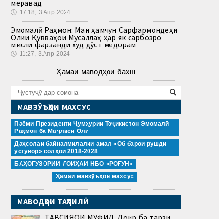
меравад
🕔
17:18, 3.Апр 2024
Эмомалӣ Раҳмон: Ман ҳамчун Сарфармондеҳи
Олии Қувваҳои Мусаллаҳ ҳар як сарбозро
мисли фарзанди худ дӯст медорам
🕔
11:27, 3.Апр 2024
Ҳамаи маводҳои бахш
МАВЗӮЪҲОИ МАХСУС
Паёми Президенти Ҷумҳурии Тоҷикистон Эмомалӣ
Раҳмон ба Маҷлиси Олӣ
Даҳсолаи байналмилалии амал «Об барои рушди
устувор» солҳои 2018-2028
БАҲОГУЗОРИИ ЛОИҲАИ НБО «РОҒУН»
Ҳамаи мавзӯъҳои махсус
МАВОДҲОИ ТАҲЛИЛӢ
ТАВСИЯҲОИ МУФИД. Доир ба тарзи