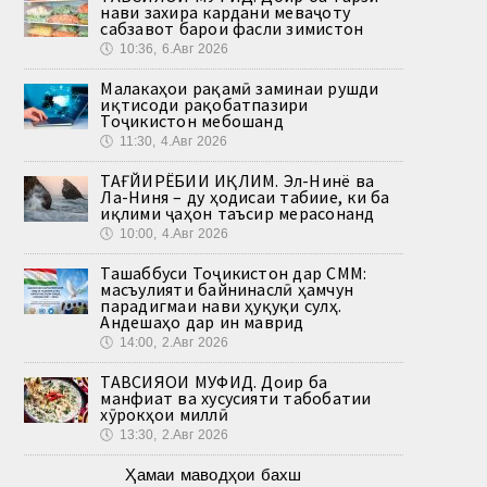
нави захира кардани меваҷоту
сабзавот барои фасли зимистон
🕔
10:36, 6.Авг 2026
Малакаҳои рақамӣ заминаи рушди
иқтисоди рақобатпазири
Тоҷикистон мебошанд
🕔
11:30, 4.Авг 2026
ТАҒЙИРЁБИИ ИҚЛИМ. Эл-Нинё ва
Ла-Ниня – ду ҳодисаи табиие, ки ба
иқлими ҷаҳон таъсир мерасонанд
🕔
10:00, 4.Авг 2026
Ташаббуси Тоҷикистон дар СММ:
масъулияти байнинаслӣ ҳамчун
парадигмаи нави ҳуқуқи сулҳ.
Андешаҳо дар ин маврид
🕔
14:00, 2.Авг 2026
ТАВСИЯҲОИ МУФИД. Доир ба
манфиат ва хусусияти табобатии
хӯрокҳои миллӣ
🕔
13:30, 2.Авг 2026
Ҳамаи маводҳои бахш