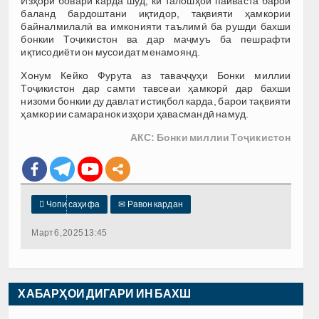
Изҳори боварӣ карда шуд, ки талошҳои пайваста барои
баланд бардоштани иқтидор, тақвияти ҳамкории
байналмилалӣ ва имконияти таълимӣ ба рушди бахши
бонкии Тоҷикистон ва дар маҷмуъ ба пешрафти
иқтисодиёти он мусоидат менамоянд.
Хонум Кейко Фурута аз таваҷҷуҳи Бонки миллии
Тоҷикистон дар самти тавсеаи ҳамкорӣ дар бахши
низоми бонкии ду давлат истиқбол карда, барои тақвияти
ҳамкории самаранок изҳори ҳавасмандӣ намуд.
АКС: Бонки миллии Тоҷикистон

Чопи саҳифа
✉
Равон кардан
Март 6, 2025 13:45
ХАБАРҲОИ ДИГАРИ ИН БАХШ