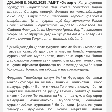
ДУШАНБЕ, 06.03.2025 /АМИТ «Ховар»/.
Қонунгузории
Ҷумҳурии Тоҷикистон дар соҳаи бонкдорӣ барои
таъсиси бонкҳои хориҷӣ, филиал ва намояндагиҳои
онҳо дар Тоҷикистон шароити мусоид фароҳам
овардааст. Чунин гуфта шуд дар мулоқоти Раиси
Бонки миллии Тоҷикистон Фирдавс Толибзода бо
Сафири Фавқулода ва Мухтори Ҷопон дар Тоҷикистон
хонум Кейко Фурута. Дар ин хусус ба АМИТ «Ховар» аз
Бонки миллии Тоҷикистон иттилоъ доданд.
Ҷонибҳо оид ба ҳолати кунунии низоми бонкии мамлакат,
тавсеаи ҳамкорӣ дар самти низоми бонкӣ, кушодани
суратҳисобҳои муросилотӣ, иштироки сармояи Ҷопон
дар сармояи оинномавии ташкилоти қарзии Тоҷикистон,
инчунин ифтитоҳи филиалҳо ва намояндагиҳои бонкҳои
Ҷопон дар Тоҷикистон табодули назар намуданд.
Фирдавс Толибзода хонум Кейко Фурутаро бо вазъи
макроиқтисодӣ ва низоми бонкии Тоҷикистон шинос
намуда, гуфт, ки Бонки миллии Тоҷикистон ҳамчун бонки
марказии мамлакат ба рушду таҳкими робитаҳо байни
низоми бонкии Тоҷикистон ва Ҷопон, аз ҷумла барқарор
намудани муносибатҳои муросилотӣ, кушодани
суратҳисобҳои муросилотӣ бо бонкҳои Ҷопон, инчунин
ҳамкории дуҷониба бо Бонки марказии Ҷопон