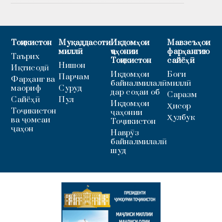
Тоҷикистон
Муқаддасоти
Иқдомҳои
Мавзеъҳои
миллӣ
ҷаҳонии
фарҳангию
Таърих
Тоҷикистон
сайёҳӣ
Нишон
Иқтисодӣ
Иқдомҳои
Боғи
Парчам
Фарҳанг ва
байналмилалӣ
миллӣ
маориф
Суруд
дар соҳаи об
Саразм
Сайёҳӣ
Пул
Иқдомҳои
Ҳисор
Тоҷикистон
ҷаҳонии
Ҳулбук
ва ҷомеаи
Тоҷикистон
ҷаҳон
Наврӯз
байналмилалӣ
шуд