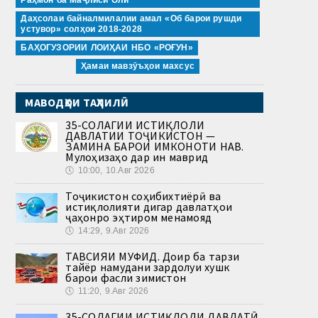
Даҳсолаи байналмилалии амал «Об барои рушди
устувор» солҳои 2018-2028
БАҲОГУЗОРИИ ЛОИҲАИ НБО «РОҒУН»
Ҳамаи мавзӯъҳои махсус
МАВОДҲОИ ТАҲЛИЛӢ
35-СОЛАГИИ ИСТИҚЛОЛИ
ДАВЛАТИИ ТОҶИКИСТОН —
ЗАМИНА БАРОИ ИМКОНОТИ НАВ.
Мулоҳизаҳо дар ин маврид
🕔
10:00, 10.Авг 2026
Тоҷикистон соҳибихтиёрӣ ва
истиқлолияти дигар давлатҳои
ҷаҳонро эҳтиром менамояд
🕔
14:29, 9.Авг 2026
ТАВСИЯИ МУФИД. Доир ба тарзи
тайёр намудани зардолуи хушк
барои фасли зимистон
🕔
11:20, 9.Авг 2026
35-СОЛАГИИ ИСТИҚЛОЛИ ДАВЛАТӢ