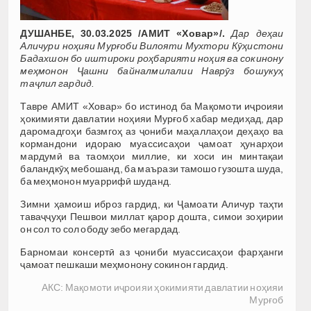
ДУШАНБЕ, 30.03.2025 /АМИТ «Ховар»/.
Дар деҳаи
Аличури ноҳияи Мурғоби Вилояти Мухтори Кӯҳистони
Бадахшон бо иштироки роҳбарияти ноҳия ва сокинону
меҳмонон Ҷашни байналмилалии Наврӯз бошукуҳ
таҷлил гардид.
Тавре АМИТ «Ховар» бо истинод ба Мақомоти иҷроияи
ҳокимияти давлатии ноҳияи Мурғоб хабар медиҳад, дар
даромадгоҳи базмгоҳ аз ҷониби маҳаллаҳои деҳаҳо ва
кормандони идораю муассисаҳои ҷамоат ҳунарҳои
мардумӣ ва таомҳои миллие, ки хоси ин минтақаи
баландкӯҳ мебошанд, ба маърази тамошо гузошта шуда,
ба меҳмонон муаррифӣ шуданд.
Зимни ҳамоиш иброз гардид, ки Ҷамоати Аличур таҳти
таваҷҷуҳи Пешвои миллат қарор дошта, симои зоҳирии
он сол то сол ободу зебо мегардад.
Барномаи консертӣ аз ҷониби муассисаҳои фарҳанги
ҷамоат пешкаши меҳмонону сокинон гардид.
АКС: Мақомоти иҷроияи ҳокимияти давлатии ноҳияи
Мурғоб