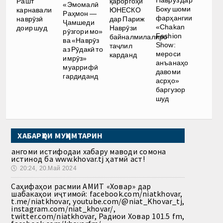
Рашт
қароргоҳи
«Эмомалӣ
Боку шоми
карнавали
ЮНЕСКО
Раҳмон —
фарҳангии
наврӯзӣ
дар Париж
Ҷамшеди
«Chakan
доир шуд
Наврӯзи
рӯзгори мо»
Fashion
байналмилалиро
ва «Наврӯз
Show:
таҷлил
аз Рӯдакӣ то
мероси
карданд
имрӯз»
анъанаҳо
муаррифӣ
давоми
гардиданд
асрҳо»
баргузор
шуд
ХАБАРҲОИ МУҲИМТАРИН
Ҳангоми истифодаи хабару маводи сомона
истинод ба www.khovar.tj ҳатмӣ аст!
🕔
20:24, 20.Май 2024
Саҳифаҳои расмии АМИТ «Ховар» дар
шабакаҳои иҷтимоӣ: facebook.com/niatkhovar,
t.me/niatkhovar, youtube.com/@niat_Khovar_tj,
instagram.com/niat_khovar/,
twitter.com/niatkhovar, Радиои Ховар 101.5 fm,