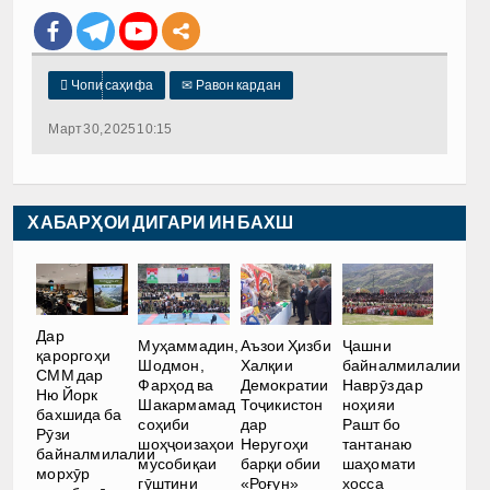

Чопи саҳифа
✉
Равон кардан
Март 30, 2025 10:15
ХАБАРҲОИ ДИГАРИ ИН БАХШ
Дар
Муҳаммадин,
Аъзои Ҳизби
Ҷашни
қароргоҳи
Шодмон,
Халқии
байналмилалии
СММ дар
Фарҳод ва
Демократии
Наврӯз дар
Ню Йорк
Шакармамад
Тоҷикистон
ноҳияи
бахшида ба
соҳиби
дар
Рашт бо
Рӯзи
шоҳҷоизаҳои
Неругоҳи
тантанаю
байналмилалии
мусобиқаи
барқи обии
шаҳомати
морхӯр
гӯштини
«Роғун»
хосса