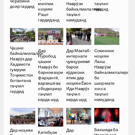
чорабинӣ
миллии
Наврӯзи
таҷлил
доир гардид
ноҳияи
байналмилалиро
гардид
Рашт
таҷлил
гардиданд
намуданд
Ҷашни
Дар
Дар Мактаб-
Сокинони
байналмилалии
Нуробод
интернати
ноҳияи
Наврӯз дар
ҷашни
ҷумҳуриявӣ
Лахш
Хадамоти
Наврӯз бо
барои
Наврӯзи
гумруки
барномаҳои
кӯдакони
байналмилалиро
Тоҷикистон
фарҳангӣ,
ятим дар
бо
ботантана
варзишӣ ва
ноҳияи Ёвон
шаҳомати
таҷлил
ободкориҳо
Иди Наврӯз
хосса
гардид
таҷлил
таҷлил
таҷлил
карда шуд
карда шуд
намуданд
Бахшида ба
Дар ноҳияи
Дар
Китобҳои
Наврӯз дар