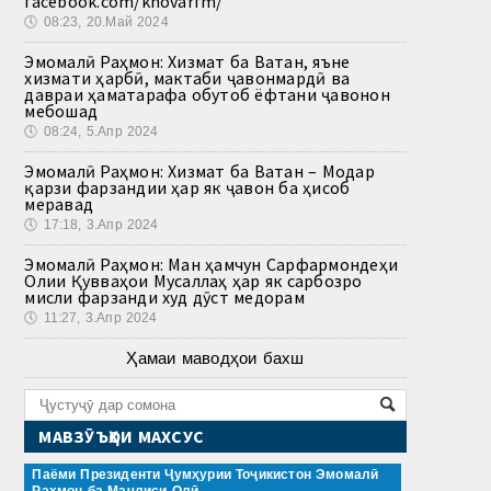
facebook.com/khovarfm/
🕔
08:23, 20.Май 2024
Эмомалӣ Раҳмон: Хизмат ба Ватан, яъне
хизмати ҳарбӣ, мактаби ҷавонмардӣ ва
давраи ҳаматарафа обутоб ёфтани ҷавонон
мебошад
🕔
08:24, 5.Апр 2024
Эмомалӣ Раҳмон: Хизмат ба Ватан – Модар
қарзи фарзандии ҳар як ҷавон ба ҳисоб
меравад
🕔
17:18, 3.Апр 2024
Эмомалӣ Раҳмон: Ман ҳамчун Сарфармондеҳи
Олии Қувваҳои Мусаллаҳ ҳар як сарбозро
мисли фарзанди худ дӯст медорам
🕔
11:27, 3.Апр 2024
Ҳамаи маводҳои бахш
МАВЗӮЪҲОИ МАХСУС
Паёми Президенти Ҷумҳурии Тоҷикистон Эмомалӣ
Раҳмон ба Маҷлиси Олӣ