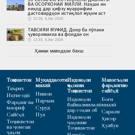
ВА ОСОРХОНАИ МИЛЛӢ. Нақши ин
ниҳод дар ҳифзу муаррифии
дастовардҳои истиқлол муҳим аст
🕔
15:39, 8.Авг 2026
ТАВСИЯИ МУФИД. Доир ба пӯпаки
ҷуворимакка ва фоидаи он
🕔
13:33, 8.Авг 2026
Ҳамаи маводҳои бахш
Тоҷикистон
Муқаддасоти
Иқдомҳои
Мавзеъҳои
миллӣ
ҷаҳонии
фарҳангию
Таърих
Тоҷикистон
сайёҳӣ
Нишон
Иқтисодӣ
Иқдомҳои
Боғи
Парчам
Фарҳанг ва
байналмилалӣ
миллӣ
маориф
Суруд
дар соҳаи об
Саразм
Сайёҳӣ
Пул
Иқдомҳои
Ҳисор
Тоҷикистон
ҷаҳонии
Ҳулбук
ва ҷомеаи
Тоҷикистон
ҷаҳон
Наврӯз