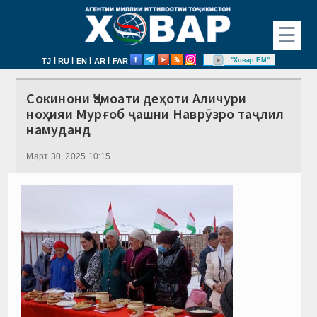
☰
|
|
|
|
"Ховар FM"
TJ
RU
EN
AR
FAR
Сокинони Ҷамоати деҳоти Аличури
ноҳияи Мурғоб ҷашни Наврӯзро таҷлил
намуданд
Март 30, 2025 10:15