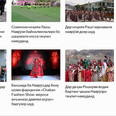
Сокинони ноҳияи Лахш
Дар ноҳияи Рашт карнавали
они
Наврӯзи байналмилалиро бо
наврӯзӣ доир шуд
и
шаҳомати хосса таҷлил
намуданд
Бахшида ба Наврӯз дар Боку
дар
Дар деҳаи Рошорви водии
шоми фарҳангии «Chakan
Бартанг ҷашни Наврӯзро
Fashion Show: мероси
таҷлил намуданд
анъанаҳо давоми асрҳо»
баргузор шуд