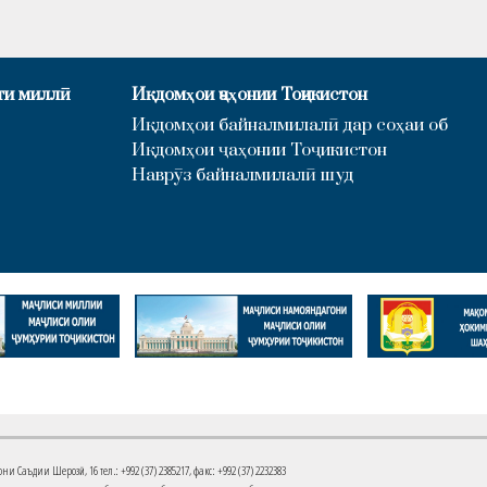
ти миллӣ
Иқдомҳои ҷаҳонии Тоҷикистон
Иқдомҳои байналмилалӣ дар соҳаи об
Иқдомҳои ҷаҳонии Тоҷикистон
Наврӯз байналмилалӣ шуд
Саъдии Шерозӣ, 16 тел.: +992 (37) 2385217, факс: +992 (37) 2232383