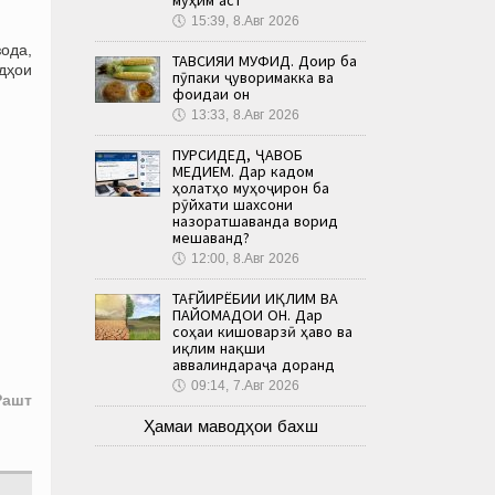
🕔
15:39, 8.Авг 2026
ода,
ТАВСИЯИ МУФИД. Доир ба
дҳои
пӯпаки ҷуворимакка ва
фоидаи он
🕔
13:33, 8.Авг 2026
ПУРСИДЕД, ҶАВОБ
МЕДИҲЕМ. Дар кадом
ҳолатҳо муҳоҷирон ба
рӯйхати шахсони
назоратшаванда ворид
мешаванд?
🕔
12:00, 8.Авг 2026
ТАҒЙИРЁБИИ ИҚЛИМ ВА
ПАЙОМАДҲОИ ОН. Дар
соҳаи кишоварзӣ ҳаво ва
иқлим нақши
аввалиндараҷа доранд
🕔
09:14, 7.Авг 2026
Рашт
Ҳамаи маводҳои бахш