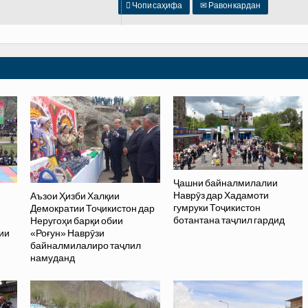

Чопи саҳифа
✉
Равон кардан
Ҷашни байналмилалии
Наврӯз дар Хадамоти
Аъзои Ҳизби Халқии
гумруки Тоҷикистон
Демократии Тоҷикистон дар
ботантана таҷлил гардид
Неругоҳи барқи обии
ии
«Роғун» Наврӯзи
байналмилалиро таҷлил
намуданд