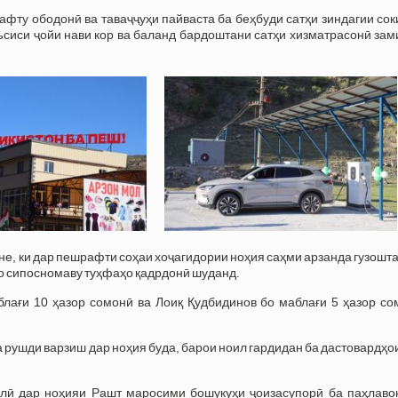
ту ободонӣ ва таваҷҷуҳи пайваста ба беҳбуди сатҳи зиндагии сок
сиси ҷойи нави кор ва баланд бардоштани сатҳи хизматрасонӣ зам
е, ки дар пешрафти соҳаи хоҷагидории ноҳия саҳми арзанда гузошт
о сипосномаву туҳфаҳо қадрдонӣ шуданд.
лағи 10 ҳазор сомонӣ ва Лоиқ Қудбидинов бо маблағи 5 ҳазор со
 рушди варзиш дар ноҳия буда, барои ноил гардидан ба дастовардҳо
лӣ дар ноҳияи Рашт маросими бошукуҳи ҷоизасупорӣ ба паҳлаво