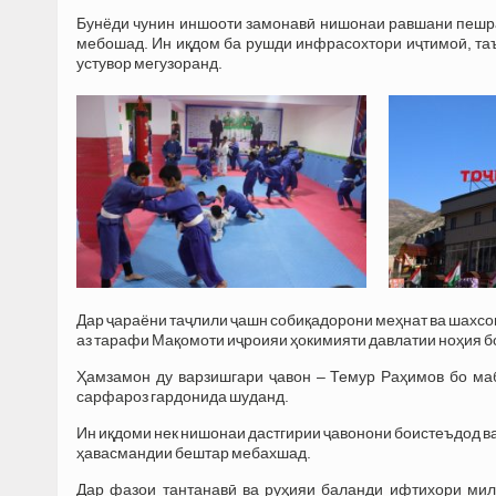
Бунёди чунин иншооти замонавӣ нишонаи равшани пешраф
мебошад. Ин иқдом ба рушди инфрасохтори иҷтимоӣ, таъ
устувор мегузоранд.
Дар ҷараёни таҷлили ҷашн собиқадорони меҳнат ва шахсон
аз тарафи Мақомоти иҷроияи ҳокимияти давлатии ноҳия б
Ҳамзамон ду варзишгари ҷавон – Темур Раҳимов бо маб
сарфароз гардонида шуданд.
Ин иқдоми нек нишонаи дастгирии ҷавонони боистеъдод ва
ҳавасмандии бештар мебахшад.
Дар фазои тантанавӣ ва руҳияи баланди ифтихори мил