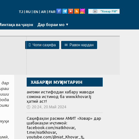
|
|
|
|
"Ховар FM"
TJ
RU
EN
AR
FAR
Минтақа ва ҷаҳон
Дар бораи мо

Чопи саҳифа
✉
Равон кардан
ХАБАРҲОИ МУҲИМТАРИН
 дар
ираи
Ҳангоми истифодаи хабару маводи
оиши
сомона истинод ба www.khovar.tj
фода
ҳатмӣ аст!
оияи
🕔
20:24, 20.Май 2024
Саҳифаҳои расмии АМИТ «Ховар» дар
куҳи
шабакаҳои иҷтимоӣ:
facebook.com/niatkhovar,
t.me/niatkhovar,
youtube.com/@niat_Khovar_tj,
умӣ,