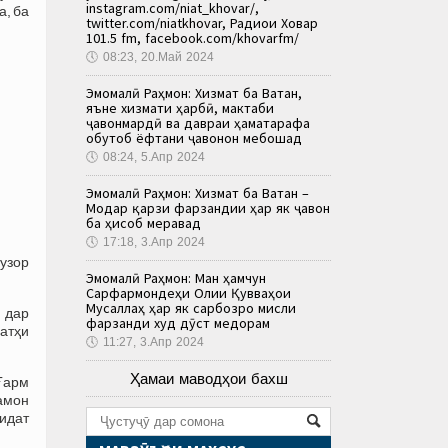
instagram.com/niat_khovar/,
а, ба
twitter.com/niatkhovar, Радиои Ховар
101.5 fm, facebook.com/khovarfm/
🕔
08:23, 20.Май 2024
Эмомалӣ Раҳмон: Хизмат ба Ватан,
яъне хизмати ҳарбӣ, мактаби
ҷавонмардӣ ва давраи ҳаматарафа
обутоб ёфтани ҷавонон мебошад
🕔
08:24, 5.Апр 2024
Эмомалӣ Раҳмон: Хизмат ба Ватан –
Модар қарзи фарзандии ҳар як ҷавон
ба ҳисоб меравад
🕔
17:18, 3.Апр 2024
узор
Эмомалӣ Раҳмон: Ман ҳамчун
Сарфармондеҳи Олии Қувваҳои
Мусаллаҳ ҳар як сарбозро мисли
 дар
фарзанди худ дӯст медорам
сатҳи
🕔
11:27, 3.Апр 2024
Ҳамаи маводҳои бахш
 Ғарм
амон
оидат