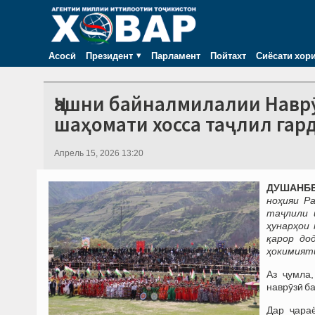
Асосӣ
Президент
Парламент
Пойтахт
Сиёсати хор
Ҷашни байналмилалии Наврӯ
шаҳомати хосса таҷлил гар
Апрель 15, 2026 13:20
ДУШАНБЕ,
ноҳияи Р
таҷлили 
ҳунарҳои
қарор до
ҳокимияти
Аз ҷумла
наврӯзӣ ба
Дар ҷара