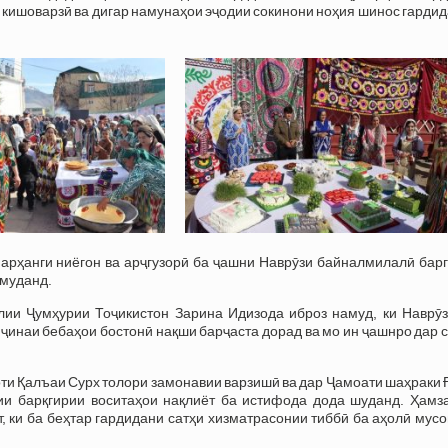
 кишоварзӣ ва дигар намунаҳои эҷодии сокинони ноҳия шинос гардид
арҳанги ниёгон ва арҷгузорӣ ба ҷашни Наврӯзи байналмилалӣ барг
амуданд.
ии Ҷумҳурии Тоҷикистон Зарина Идизода иброз намуд, ки Наврӯз
ҷинаи бебаҳои бостонӣ нақши барҷаста дорад ва мо ин ҷашнро дар 
ти Қалъаи Сурх толори замонавии варзишӣ ва дар Ҷамоати шаҳраки
нии барқгирии воситаҳои нақлиёт ба истифода дода шуданд. Ҳамз
 ки ба беҳтар гардидани сатҳи хизматрасонии тиббӣ ба аҳолӣ мус