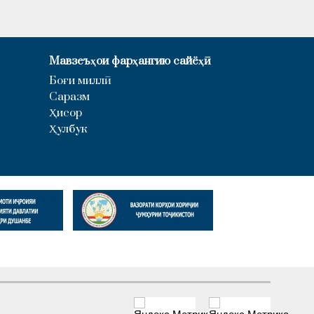
Мавзеъҳои фарҳангию сайёҳӣ
Боғи миллӣ
Саразм
Ҳисор
Ҳулбук