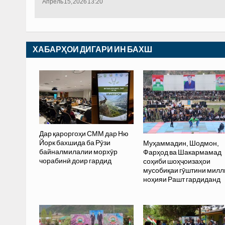
Апрель 15, 2026 13:20
ХАБАРҲОИ ДИГАРИ ИН БАХШ
Дар қароргоҳи СММ дар Ню
Йорк бахшида ба Рӯзи
Муҳаммадин, Шодмон,
байналмилалии морхӯр
Фарҳод ва Шакармамад
чорабинӣ доир гардид
соҳиби шоҳҷоизаҳои
мусобиқаи гӯштини милл
ноҳияи Рашт гардиданд