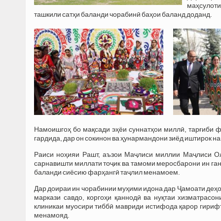
маҳсулоти
ташкили сатҳи баланди чорабинӣ баҳои баланд доданд.
Намоишгоҳ бо мақсади эҳёи суннатҳои миллӣ, тарғиби ф
гардида, дар он сокинон ва ҳунармандони зиёд иштирок н
Раиси ноҳияи Рашт, аъзои Маҷлиси миллии Маҷлиси Ол
сарнавишти миллати тоҷик ва тамоми меросбарони ин ган
баланди сиёсию фарҳангӣ таҷлил менамоем.
Дар доираи ин чорабинии муҳими идона дар Ҷамоати деҳо
маркази савдо, коргоҳи қаннодӣ ва нуқтаи хизматрасо
клиникаи муосири тиббӣ мавриди истифода қарор гирифт,
менамояд.