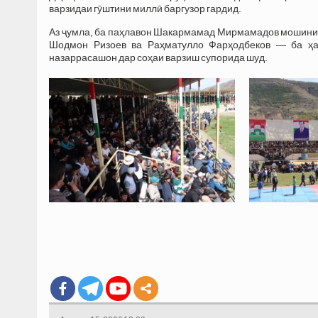
варзидаи гӯштини миллӣ баргузор гардид.
Аз ҷумла, ба паҳлавон Шакармамад Мирмамадов мошини 
Шодмон Ризоев ва Раҳматулло Фарҳодбеков — ба ҳа
назаррасашон дар соҳаи варзиш супорида шуд.