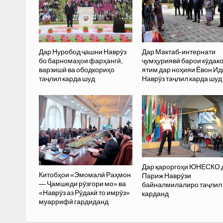
Дар Нуробод ҷашни Наврӯз
Дар Мактаб-интернати
бо барномаҳои фарҳангӣ,
ҷумҳуриявӣ барои кӯдак
варзишӣ ва ободкориҳо
ятим дар ноҳияи Ёвон Ид
таҷлил карда шуд
Наврӯз таҷлил карда шуд
Дар қароргоҳи ЮНЕСКО 
Китобҳои «Эмомалӣ Раҳмон
Париж Наврӯзи
— Ҷамшеди рӯзгори мо» ва
байналмилалиро таҷлил
«Наврӯз аз Рӯдакӣ то имрӯз»
карданд
муаррифӣ гардиданд