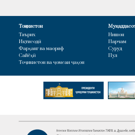
Тоҷикистон
Муқаддасо
Таърих
Нишон
Иқтисодӣ
Парчам
Фарҳанг ва маориф
Суруд
Сайёҳӣ
Пул
Тоҷикистон ва ҷомеаи ҷаҳон
Агентии Миллии Иттилоотии Тоҷикистон 734018. ш. Душанбе, хиёбони 