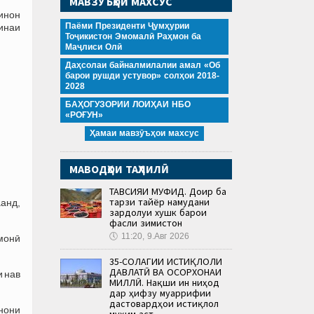
МАВЗӮЪҲОИ МАХСУС
инон
Паёми Президенти Ҷумҳурии
инаи
Тоҷикистон Эмомалӣ Раҳмон ба
Маҷлиси Олӣ
Даҳсолаи байналмилалии амал «Об
барои рушди устувор» солҳои 2018-
2028
БАҲОГУЗОРИИ ЛОИҲАИ НБО
«РОҒУН»
Ҳамаи мавзӯъҳои махсус
МАВОДҲОИ ТАҲЛИЛӢ
ТАВСИЯИ МУФИД. Доир ба
тарзи тайёр намудани
аанд,
зардолуи хушк барои
фасли зимистон
🕔
11:20, 9.Авг 2026
монӣ
35-СОЛАГИИ ИСТИҚЛОЛИ
ДАВЛАТӢ ВА ОСОРХОНАИ
и нав
МИЛЛӢ. Нақши ин ниҳод
дар ҳифзу муаррифии
дастовардҳои истиқлол
нони
муҳим аст