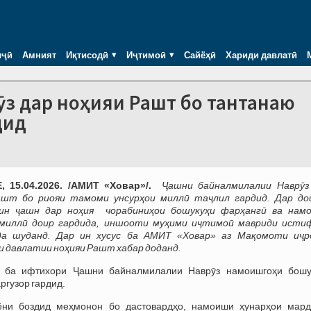
иҷӣ
Амният
Иқтисодӣ
Иҷтимоӣ
Сайёҳӣ
Хариди давлатӣ
з дар ноҳияи Рашт бо тантанаю
дид
 15.04.2026. /АМИТ «Ховар»/.
Ҷашни байналмилалии Наврӯз
ашт бо риояи тамоми унсурҳои миллӣ таҷлил гардид. Дар до
ин ҷашн дар ноҳия чорабиниҳои бошукуҳи фарҳангӣ ва нам
 миллӣ доир гардида, иншооти муҳими иҷтимоӣ мавриди исти
да шуданд.
Дар ин хусус ба АМИТ «Ховар» аз Мақомоти иҷр
 давлатии ноҳияи Рашт хабар доданд.
, ба ифтихори Ҷашни байналмилалии Наврӯз намоишгоҳи бошу
ргузор гардид.
ёни боздид меҳмонон бо дастовардҳо, намоиши ҳунарҳои мард