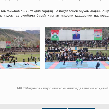
тамғаи «Камри-7» тақдим гардид. Ба паҳлавонон Муҳаммадин Лоиқз
р кадом автомобили барқӣ ҳамчун нишони қадрдонии дастовар
АКС: Мақомоти иҷроияи ҳокимияти давлатии ноҳияи 