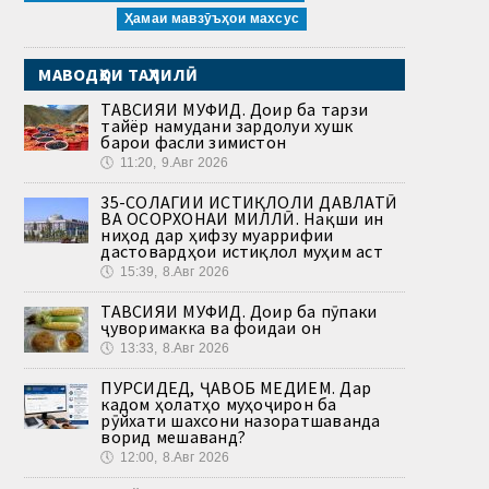
Ҳамаи мавзӯъҳои махсус
МАВОДҲОИ ТАҲЛИЛӢ
ТАВСИЯИ МУФИД. Доир ба тарзи
тайёр намудани зардолуи хушк
барои фасли зимистон
🕔
11:20, 9.Авг 2026
35-СОЛАГИИ ИСТИҚЛОЛИ ДАВЛАТӢ
ВА ОСОРХОНАИ МИЛЛӢ. Нақши ин
ниҳод дар ҳифзу муаррифии
дастовардҳои истиқлол муҳим аст
🕔
15:39, 8.Авг 2026
ТАВСИЯИ МУФИД. Доир ба пӯпаки
ҷуворимакка ва фоидаи он
🕔
13:33, 8.Авг 2026
ПУРСИДЕД, ҶАВОБ МЕДИҲЕМ. Дар
кадом ҳолатҳо муҳоҷирон ба
рӯйхати шахсони назоратшаванда
ворид мешаванд?
🕔
12:00, 8.Авг 2026