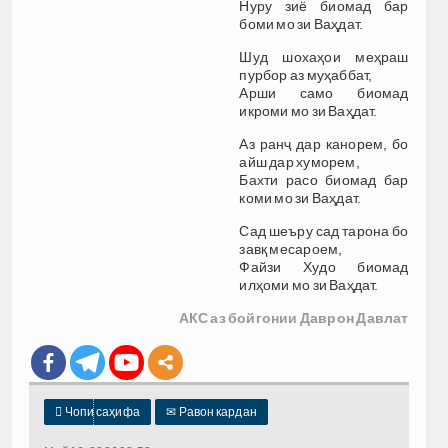
Нуру зиё биомад бар
боми мо зи Ваҳдат.
Шуд шохаҳои меҳраш
пурбор аз муҳаббат,
Арши само биомад
икроми мо зи Ваҳдат.
Аз ранҷ дар канорем, бо
айш дар хуморем,
Бахти расо биомад бар
коми мо зи Ваҳдат.
Сад шеъру сад тарона бо
завқ месароем,
Файзи Худо биомад
илҳоми мо зи Ваҳдат.
АКС аз бойгонии Даврон Давлат

Чопи саҳифа
✉
Равон кардан