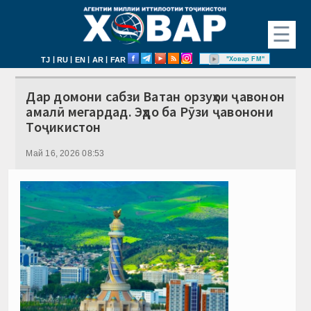
☰
|
|
|
|
"Ховар FM"
TJ
RU
EN
AR
FAR
Дар домони сабзи Ватан орзуҳои ҷавонон
амалӣ мегардад. Эҳдо ба Рӯзи ҷавонони
Тоҷикистон
Май 16, 2026 08:53