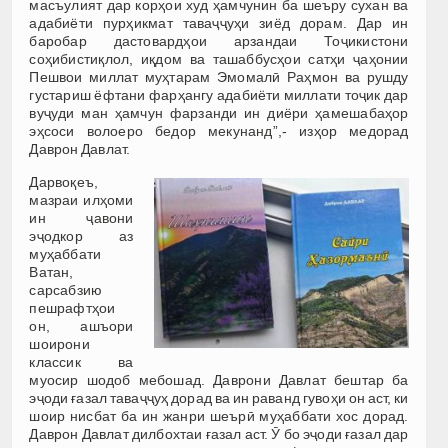
масъулият дар корҳои худ ҳамчунин ба шеъру сухан ва
адабиёти пурҳикмат таваҷҷуҳи зиёд дорам. Дар ин
баробар дастовардҳои арзандаи Тоҷикистони
соҳибистиқлол, иқдом ва ташаббусҳои сатҳи ҷаҳонии
Пешвои миллат муҳтарам Эмомалӣ Раҳмон ва рушду
густариш ёфтани фарҳангу адабиёти миллати тоҷик дар
вуҷуди ман ҳамчун фарзанди ин диёри ҳамешабаҳор
эҳсоси волоеро бедор мекунанд”,- изҳор медорад
Даврон Давлат.
Дарвоқеъ,
мазраи илҳоми
ин ҷавони
эҷодкор аз
муҳаббати
Ватан,
сарсабзию
пешрафтҳои
он, ашъори
шоирони
классик ва
муосир шодоб мебошад. Даврони Давлат бештар ба
эҷоди ғазал таваҷҷуҳ дорад ва ин раванд гувоҳи он аст, ки
шоир нисбат ба ин жанри шеърӣ муҳаббати хос дорад.
Даврон Давлат дилбохтаи ғазал аст. Ӯ бо эҷоди ғазал дар