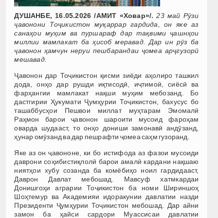
ДУШАНБЕ, 16.05.2026 /АМИТ «Ховар»/.
23 май Рӯзи
ҷавонони Тоҷикистон муқаррар гардида, он яке аз
санаҳои муҳим ва пуршараф дар тақвими ҷашнҳои
миллии мамлакат ба ҳисоб меравад. Дар ин рӯз ба
ҷавонон ҳамчун неруи пешбарандаи ҷомеа арҷгузорӣ
мешавад.
Ҷавонон дар Тоҷикистон қисми зиёди аҳолиро ташкил
дода, онҳо дар рушди иқтисодӣ, иҷтимоӣ, сиёсӣ ва
фарҳангии мамлакат нақши муҳим мебозанд. Бо
дастгирии Ҳукумати Ҷумҳурии Тоҷикистон, бахусус бо
ташаббусҳои Пешвои миллат муҳтарам Эмомалӣ
Раҳмон барои ҷавонон шароити мусоид фароҳам
оварда шудааст, то онҳо дониши замонавӣ андӯзанд,
ҳунар омӯзанд ва дар пешрафти ҷомеа саҳм гузоранд.
Яке аз он ҷавононе, ки бо истифода аз фазои мусоиди
даврони соҳибистиқлолӣ барои амалӣ кардани нақшаю
ниятҳои хубу созанда ба комёбиҳо ноил гардидааст,
Даврон Давлат мебошад. Мавсуф хатмкардаи
Донишгоҳи аграрии Тоҷикистон ба номи Шириншоҳ
Шоҳтемур ва Академияи идоракунии давлатии назди
Президенти Ҷумҳурии Тоҷикистон мебошад. Дар айни
замон ба ҳайси сардори Муассисаи давлатии