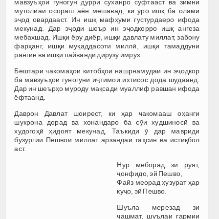
мавзуъҳои гуногун дурри суханро суфтааст ва зимни
мутолиаи осораш аён мешавад, ки ӯро ишқ ба олами
эҷод овардааст. Ин ишқ мафҳуми густурдаеро ифода
мекунад. Дар эҷоди шеър ин эҷодкорро ишқ ангеза
мебахшад. Ишқи ёру диёр, ишқи давлату миллат, забону
фарҳанг, ишқи муқаддасоти миллӣ, ишқи тамаддуни
рангин ва ишқи пайванди дирӯзу имрӯз.
Бештари чакомаҳои китобҳои нашрнамудаи ин эҷодкор
ба мавзуъҳои гуногуни иҷтимоӣ ихтисос дода шудаанд.
Дар ин шеърҳо муроду мақсади муаллиф равшан ифода
ёфтаанд.
Даврон Давлат шоирест, ки ҳар чакомааш оҳанги
шукрона дорад ва хонандаро ба сӯи худшиносӣ ва
худогоҳӣ ҳидоят мекунад. Таъкиди ӯ дар мавриди
бузургии Пешвои миллат арзандаи таҳсин ва истиқбол
аст.
Нур меборад зи рӯят,
ҷонфидо, эй Пешво,
Файз меорад ҳузурат ҳар
куҷо, эй Пешво.
Шуъла мерезад зи
чашмат, шуълаи гармии