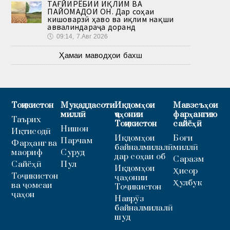
ТАҒЙИРЁБИИ ИҚЛИМ ВА
ПАЙОМАДҲОИ ОН. Дар соҳаи
кишоварзӣ ҳаво ва иқлим нақши
аввалиндараҷа доранд
🕔
09:14, 7.Авг 2026
Ҳамаи маводҳои бахш
Тоҷикистон
Муқаддасоти
Иқдомҳои
Мавзеъҳои
миллӣ
ҷаҳонии
фарҳангию
Таърих
Тоҷикистон
сайёҳӣ
Нишон
Иқтисодӣ
Иқдомҳои
Боғи
Парчам
Фарҳанг ва
байналмилалӣ
миллӣ
маориф
Суруд
дар соҳаи об
Саразм
Сайёҳӣ
Пул
Иқдомҳои
Ҳисор
Тоҷикистон
ҷаҳонии
Ҳулбук
ва ҷомеаи
Тоҷикистон
ҷаҳон
Наврӯз
байналмилалӣ
шуд