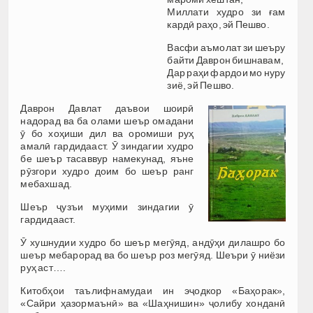
Миллати худро зи ғам
кардӣ раҳо, эй Пешво.
Васфи аъмолат зи шеъру
байти Даврон бишнавам,
Дар раҳи фардои мо нуру
зиё, эй Пешво.
Даврон Давлат даъвои шоирӣ
надорад ва ба олами шеър омадани
ӯ бо хоҳиши дил ва оромиши руҳ
амалӣ гардидааст. Ӯ зиндагии худро
бе шеър тасаввур намекунад, яъне
рӯзгори худро доим бо шеър ранг
мебахшад.
Шеър ҷузъи муҳими зиндагии ӯ
гардидааст.
Ӯ хушнудии худро бо шеър мегӯяд, андӯҳи дилашро бо
шеър мебарорад ва бо шеър роз мегӯяд. Шеъри ӯ ниёзи
руҳ аст….
Китобҳои таълифнамудаи ин эҷодкор «Баҳорак»,
«Сайри ҳазормаънӣ» ва «Шаҳнишин» ҷолибу хонданӣ