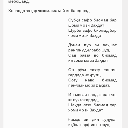
мебошанд.
Хонанда аз ҳар чокома маънӣ мебардорад.
Субҳи сафо биомад бар
шоми мо зи Ваҳдат,
Шурби вафо биомад бар
ҷоми мо зи Ваҳдат.
Дунёи пур зи ваҳшат
рангину дилрабо шуд,
Сад равза во биомад
инъоми мо зи Ваҳдат.
Он рӯзи сахту сангин
гардида некрӯзӣ,
Созу наво биомад
пайғоми мо зи Ваҳдат.
Ин меваи саодат ҳар ҷо,
ки пухта гардид,
Шаҳди ғизо биомад ҳар
хоми мо зи Ваҳдат.
Ғамҳо зи дил зудуда,
иқбол парфишон шуд,