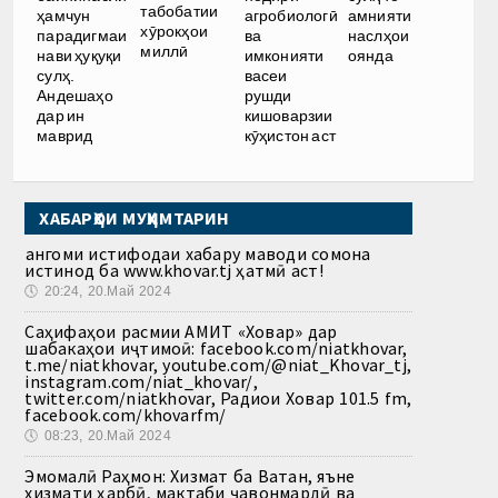
табобатии
ҳамчун
агробиологӣ
амнияти
хӯрокҳои
парадигмаи
ва
наслҳои
миллӣ
нави ҳуқуқи
имконияти
оянда
сулҳ.
васеи
Андешаҳо
рушди
дар ин
кишоварзии
маврид
кӯҳистон аст
ХАБАРҲОИ МУҲИМТАРИН
Ҳангоми истифодаи хабару маводи сомона
истинод ба www.khovar.tj ҳатмӣ аст!
🕔
20:24, 20.Май 2024
Саҳифаҳои расмии АМИТ «Ховар» дар
шабакаҳои иҷтимоӣ: facebook.com/niatkhovar,
t.me/niatkhovar, youtube.com/@niat_Khovar_tj,
instagram.com/niat_khovar/,
twitter.com/niatkhovar, Радиои Ховар 101.5 fm,
facebook.com/khovarfm/
🕔
08:23, 20.Май 2024
Эмомалӣ Раҳмон: Хизмат ба Ватан, яъне
хизмати ҳарбӣ, мактаби ҷавонмардӣ ва