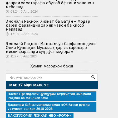
давраи ҳаматарафа обутоб ёфтани ҷавонон
мебошад
🕔
08:24, 5.Апр 2024
Эмомалӣ Раҳмон: Хизмат ба Ватан – Модар
қарзи фарзандии ҳар як ҷавон ба ҳисоб
меравад
🕔
17:18, 3.Апр 2024
Эмомалӣ Раҳмон: Ман ҳамчун Сарфармондеҳи
Олии Қувваҳои Мусаллаҳ ҳар як сарбозро
мисли фарзанди худ дӯст медорам
🕔
11:27, 3.Апр 2024
Ҳамаи маводҳои бахш
МАВЗӮЪҲОИ МАХСУС
Паёми Президенти Ҷумҳурии Тоҷикистон Эмомалӣ
Раҳмон ба Маҷлиси Олӣ
Даҳсолаи байналмилалии амал «Об барои рушди
устувор» солҳои 2018-2028
БАҲОГУЗОРИИ ЛОИҲАИ НБО «РОҒУН»