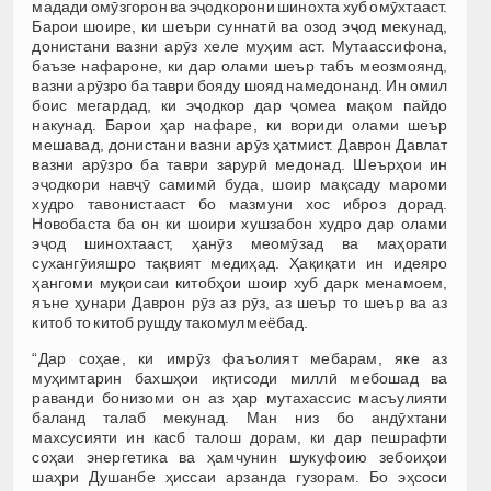
мадади омӯзгорон ва эҷодкорони шинохта хуб омӯхтааст.
Барои шоире, ки шеъри суннатӣ ва озод эҷод мекунад,
донистани вазни арӯз хеле муҳим аст. Мутаассифона,
баъзе нафароне, ки дар олами шеър табъ меозмоянд,
вазни арӯзро ба таври бояду шояд намедонанд. Ин омил
боис мегардад, ки эҷодкор дар ҷомеа мақом пайдо
накунад. Барои ҳар нафаре, ки вориди олами шеър
мешавад, донистани вазни арӯз ҳатмист. Даврон Давлат
вазни арӯзро ба таври зарурӣ медонад. Шеърҳои ин
эҷодкори навҷӯ самимӣ буда, шоир мақсаду мароми
худро тавонистааст бо мазмуни хос иброз дорад.
Новобаста ба он ки шоири хушзабон худро дар олами
эҷод шинохтааст, ҳанӯз меомӯзад ва маҳорати
сухангӯияшро тақвият медиҳад. Ҳақиқати ин идеяро
ҳангоми муқоисаи китобҳои шоир хуб дарк менамоем,
яъне ҳунари Даврон рӯз аз рӯз, аз шеър то шеър ва аз
китоб то китоб рушду такомул меёбад.
“Дар соҳае, ки имрӯз фаъолият мебарам, яке аз
муҳимтарин бахшҳои иқтисоди миллӣ мебошад ва
раванди бонизоми он аз ҳар мутахассис масъулияти
баланд талаб мекунад. Ман низ бо андӯхтани
махсусияти ин касб талош дорам, ки дар пешрафти
соҳаи энергетика ва ҳамчунин шукуфоию зебоиҳои
шаҳри Душанбе ҳиссаи арзанда гузорам. Бо эҳсоси