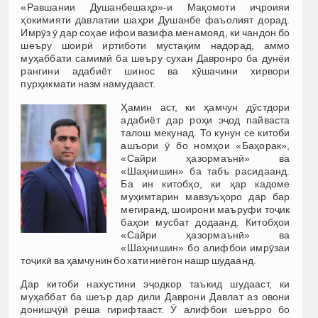
«Равшании Душанбешаҳр»-и Мақомоти иҷроияи
ҳокимияти давлатии шаҳри Душанбе фаъолият дорад.
Имрӯз ӯ дар соҳае ифои вазифа менамояд, ки чандон бо
шеъру шоирӣ иртиботи мустақим надорад, аммо
муҳаббати самимӣ ба шеъру сухан Давронро ба дунёи
рангини адабиёт шинос ва хӯшачини хирвори
пурҳикмати назм намудааст.
Ҳамин аст, ки ҳамчун дӯстдори
адабиёт дар роҳи эҷод пайваста
талош мекунад. То кунун се китоби
ашъори ӯ бо номҳои «Баҳорак»,
«Сайри ҳазормаънӣ» ва
«Шаҳнишин» ба табъ расидаанд.
Ба ин китобҳо, ки ҳар кадоме
муҳимтарин мавзуъҳоро дар бар
мегиранд, шоирони маъруфи тоҷик
баҳои мусбат додаанд. Китобҳои
«Сайри ҳазормаънӣ» ва
«Шаҳнишин» бо алифбои имрӯзаи
тоҷикӣ ва ҳамчунин бо хати ниёгон нашр шудаанд.
Дар китоби нахустини эҷодкор таъкид шудааст, ки
муҳаббат ба шеър дар дили Даврони Давлат аз овони
донишҷӯӣ реша гирифтааст. Ӯ алифбои шеърро бо