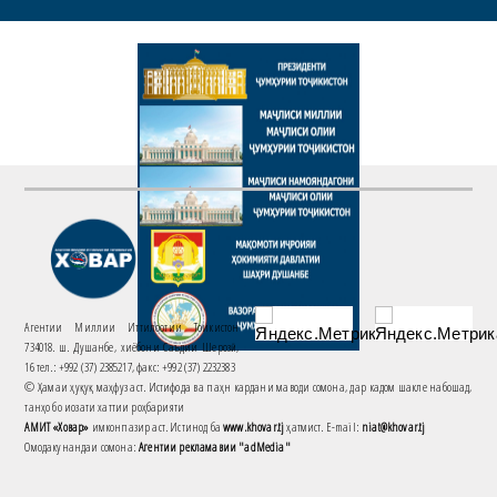
Агентии Миллии Иттилоотии Тоҷикистон
734018. ш. Душанбе, хиёбони Саъдии Шерозӣ,
16 тел.: +992 (37) 2385217, факс: +992 (37) 2232383
© Ҳамаи ҳуқуқ маҳфуз аст. Истифода ва паҳн кардани маводи сомона, дар кадом шакле набошад,
танҳо бо иҷозати хаттии роҳбарияти
АМИТ «Ховар»
имконпазир аст. Истинод ба
www.khovar.tj
ҳатмист. E-mail:
niat@khovar.tj
Омодакунандаи сомона:
Агентии рекламавии "adMedia"