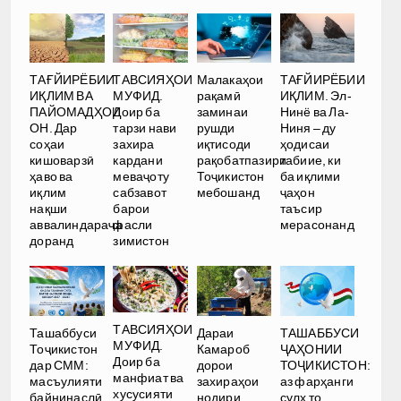
Малакаҳои
ТАҒЙИРЁБИИ
ТАҒЙИРЁБИИ
ТАВСИЯҲОИ
рақамӣ
ИҚЛИМ. Эл-
ИҚЛИМ ВА
МУФИД.
заминаи
Нинё ва Ла-
ПАЙОМАДҲОИ
Доир ба
рушди
Ниня – ду
ОН. Дар
тарзи нави
иқтисоди
ҳодисаи
соҳаи
захира
рақобатпазири
табиие, ки
кишоварзӣ
кардани
Тоҷикистон
ба иқлими
ҳаво ва
меваҷоту
мебошанд
ҷаҳон
иқлим
сабзавот
таъсир
нақши
барои
мерасонанд
аввалиндараҷа
фасли
доранд
зимистон
ТАВСИЯҲОИ
Ташаббуси
Дараи
ТАШАББУСИ
МУФИД.
Тоҷикистон
Камароб
ҶАҲОНИИ
Доир ба
дар СММ:
дорои
ТОҶИКИСТОН:
манфиат ва
масъулияти
захираҳои
аз фарҳанги
хусусияти
байнинаслӣ
нодири
сулҳ то