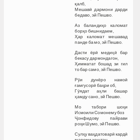
қалб,
Мешавӣ дармони дарди
бедаво, эй Пешво.
Аз баландиҳо каломат
борҳо бишнидаем,
Ҳар каломат мешавад
панде ба мо, эй Пешво.
Дасти ёрӣ медиҳӣ бар
бекасу дармондагон,
Ҳимматат бошад зи гил
то бар само, эй Пешво.
Рӯи дунёро намоӣ
ғамгусорӣ баҳри об,
Гӯядат аҳли башар
ҳамду сано, эй Пешво.
Мо табори шоҳи
Исмоили Сомонему боз
Ҷонфидову пайрави
роҳи Шумо, эй Пешво.
Сулҳу ваҳдатоварӣ кардӣ
мароми хештан,