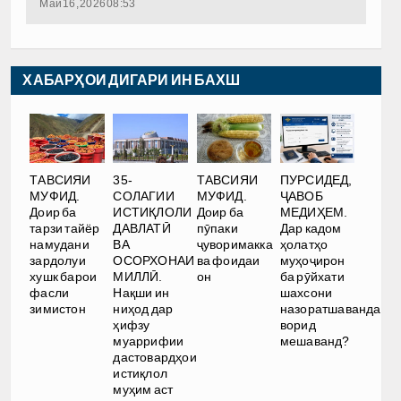
Май 16, 2026 08:53
ХАБАРҲОИ ДИГАРИ ИН БАХШ
35-
ТАВСИЯИ
ТАВСИЯИ
ПУРСИДЕД,
СОЛАГИИ
МУФИД.
МУФИД.
ҶАВОБ
ИСТИҚЛОЛИ
Доир ба
Доир ба
МЕДИҲЕМ.
ДАВЛАТӢ
тарзи тайёр
пӯпаки
Дар кадом
ВА
намудани
ҷуворимакка
ҳолатҳо
ОСОРХОНАИ
зардолуи
ва фоидаи
муҳоҷирон
МИЛЛӢ.
хушк барои
он
ба рӯйхати
Нақши ин
фасли
шахсони
ниҳод дар
зимистон
назоратшаванда
ҳифзу
ворид
муаррифии
мешаванд?
дастовардҳои
истиқлол
муҳим аст