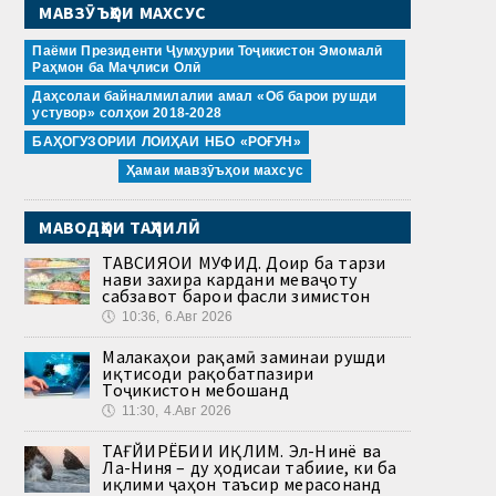
МАВЗӮЪҲОИ МАХСУС
Паёми Президенти Ҷумҳурии Тоҷикистон Эмомалӣ
Раҳмон ба Маҷлиси Олӣ
Даҳсолаи байналмилалии амал «Об барои рушди
устувор» солҳои 2018-2028
БАҲОГУЗОРИИ ЛОИҲАИ НБО «РОҒУН»
Ҳамаи мавзӯъҳои махсус
МАВОДҲОИ ТАҲЛИЛӢ
ТАВСИЯҲОИ МУФИД. Доир ба тарзи
нави захира кардани меваҷоту
сабзавот барои фасли зимистон
🕔
10:36, 6.Авг 2026
Малакаҳои рақамӣ заминаи рушди
иқтисоди рақобатпазири
Тоҷикистон мебошанд
🕔
11:30, 4.Авг 2026
ТАҒЙИРЁБИИ ИҚЛИМ. Эл-Нинё ва
Ла-Ниня – ду ҳодисаи табиие, ки ба
иқлими ҷаҳон таъсир мерасонанд