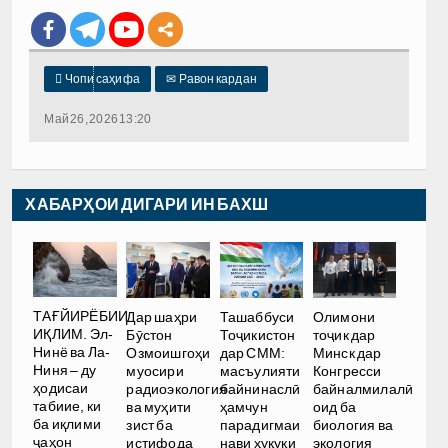

Чопи саҳифа
✉
Равон кардан
Май 26, 2026 13:20
ХАБАРҲОИ ДИГАРИ ИН БАХШ
ТАҒЙИРЁБИИ
Дар шаҳри
Ташаббуси
Олимони
ИҚЛИМ. Эл-
Бӯстон
Тоҷикистон
тоҷик дар
Нинё ва Ла-
Озмоишгоҳи
дар СММ:
Минск дар
Ниня – ду
муосири
масъулияти
Конгресси
ҳодисаи
радиоэкология
байнинаслӣ
байналмилалӣ
табиие, ки
ва муҳити
ҳамчун
оид ба
ба иқлими
зист ба
парадигмаи
биология ва
ҷаҳон
истифода
нави ҳуқуқи
экология