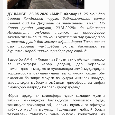
ДУШАНБЕ, 26.05.2026 /АМИТ «Ховар»/.
25 май дар
доираи Конфронси чоруми байналмилалии сатҳи
баланд оид ба Даҳсолаи байналмилалии амал «Об
барои рушди устувор, 2018-2028» бо ибтикори
Институти омӯзиши пиряхҳо ва криосфераи
Академияи миллии илмҳои Тоҷикистон дар ҳамкорӣ бо
шарикони рушд дар мавзуи «Криосфераи Тоҷикистон
дар шароити тағйирёбии иқлим: дастовард ва
дурнамо» чорабинии канорӣ баргузор гардид.
Тавре ба АМИТ «Ховар» аз Институти омӯзиши пиряхҳо
ва криосфера хабар доданд, дар чорабинӣ
намояндагони мақомоти муассисаҳои илмӣ, муҳаққиқон,
коршиносони байналмилалӣ ва олимони соҳаи обу
экология ба таври маҷозӣ ва ҳузурӣ иштирок намуда,
масъалаҳои мубрами омӯзиши криосфера ва ҳифзи
пиряхҳоро мавриди баррасӣ қарор доданд.
Иброз гардид, ки криосфера ҷузъи калидии муҳити
табиии минтақаҳои баландкӯҳи Тоҷикистон буда,
ташаккули захираҳои об, шароити иқлимӣ ва офатҳои
табииро муайян мекунад. Гармшавии глобалӣ боиси
тезонидани таназзули ҳама ҷузъҳои криосфера, аз