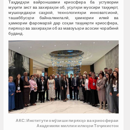
Таҳдидҳои вайроншавии криосфера ба устувории
муҳити зист ва захираҳои об, усулҳои муосири таҳқиқот,
мушоҳидаҳои саҳроӣ, технологияҳои инноватсионӣ,
ташаббусҳои байналмилалӣ, ҳамкории илмӣ ва
ҳамкории фаромарзӣ дар соҳаи таҳқиқоти криосфера,
пиряхҳо ва захираҳои об аз мавзуъҳои асосии чорабинӣ
буданд.
АКС: Институти омӯзиши пиряхҳо ва криосфераи
Академияи миллии илмҳои Тоҷикистон