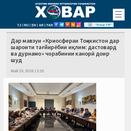
☰
|
|
|
|
"Ховар FM"
TJ
RU
EN
AR
FAR
Дар мавзуи «Криосфераи Тоҷикистон дар
шароити тағйирёбии иқлим: дастовард
ва дурнамо» чорабинии канорӣ доир
шуд
Май 26, 2026 13:20