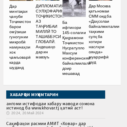
ДИПЛОМАТИЯИ
Дар Москва
Дар
СУЛҲОФАРИНИИ
қатъномаи
минтақаи
ТОҶИКИСТОН:
СММ оид ба
ҷануби
АЗ
«Даҳсолаи
Тоҷикистон
Ба
ТАҶРИБАИ
байналмилалии
барои
ифтихори
МИЛЛӢ ТО
таҳкими
омӯзиши
145-солагии
ТАШАББУСИ
сулҳ ба
гуногунии
Қаҳрамони
ГЛОБАЛӢ.
хотири
микробӣ
Тоҷикистон
Андешаҳо
наслҳои
намунаҳои
Нусратулло
дар ин
оянда»
хок
Махсум
мавзуъ
муаррифӣ
ҷамъоварӣ
конференсияи
шуд
карда
байналмилалӣ
шуданд
доир
мешавад
ХАБАРҲОИ МУҲИМТАРИН
Ҳангоми истифодаи хабару маводи сомона
истинод ба www.khovar.tj ҳатмӣ аст!
🕔
20:24, 20.Май 2024
Саҳифаҳои расмии АМИТ «Ховар» дар