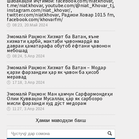
шабакаҳои иҷтимоӣ: facebook.com/niatkhovar,
t.me/niatkhovar, youtube.com/@niat_Khovar_tj,
instagram.com/niat_khovar/,
twitter.com/niatkhovar, Радиои Ховар 101.5 fm,
facebook.com/khovarfm/
🕔
08:23, 20.Май 2024
Эмомалӣ Раҳмон: Хизмат ба Ватан, яъне
хизмати ҳарбӣ, мактаби ҷавонмардӣ ва
давраи ҳаматарафа обутоб ёфтани ҷавонон
мебошад
🕔
08:24, 5.Апр 2024
Эмомалӣ Раҳмон: Хизмат ба Ватан – Модар
қарзи фарзандии ҳар як ҷавон ба ҳисоб
меравад
🕔
17:18, 3.Апр 2024
Эмомалӣ Раҳмон: Ман ҳамчун Сарфармондеҳи
Олии Қувваҳои Мусаллаҳ ҳар як сарбозро
мисли фарзанди худ дӯст медорам
🕔
11:27, 3.Апр 2024
Ҳамаи маводҳои бахш