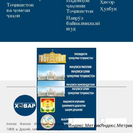
Иқдомҳои
Ҳисор
Тоҷикистон
ҷаҳонии
Ҳулбук
ва ҷомеаи
Тоҷикистон
ҷаҳон
Наврӯз
байналмилалӣ
шуд
Агентии Миллии Иттилоотии Тоҷикистон
734018. ш. Душанбе, хиёбони Саъдии Шерозӣ,