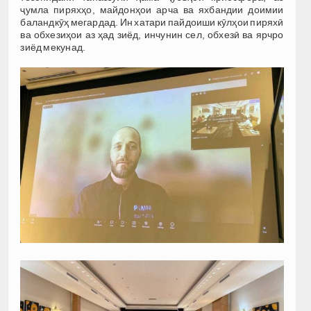
ҷумла пиряхҳо, майдонҳои арча ва яхбандии доимии
баландкӯҳ мегардад. Ин хатари пайдоиши кӯлҳои пиряхӣ
ва обхезиҳои аз ҳад зиёд, инчунин сел, обхезӣ ва ярчро
зиёд мекунад.