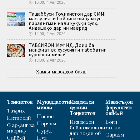
🕔
10:00, 4.Авг 2026
Ташаббуси Тоҷикистон дар СММ:
масъулияти байнинаслӣ ҳамчун
парадигмаи нави ҳуқуқи сулҳ.
Андешаҳо дар ин маврид
🕔
14:00, 2.Авг 2026
ТАВСИЯҲОИ МУФИД. Доир ба
манфиат ва хусусияти табобатии
хӯрокҳои миллӣ
🕔
13:30, 2.Авг 2026
Ҳамаи маводҳои бахш
Тоҷикистон
Муқаддасоти
Иқдомҳои
Мавзеъҳои
миллӣ
ҷаҳонии
фарҳангию
Таърих
Тоҷикистон
сайёҳӣ
Нишон
Иқтисодӣ
Иқдомҳои
Боғи
Парчам
Фарҳанг ва
байналмилалӣ
миллӣ
маориф
Суруд
дар соҳаи об
Саразм
Сайёҳӣ
Пул