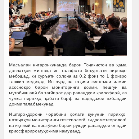
Масъалаи нигаронкунанда барои Тоҷикистон ва ҳама
давлатҳои минтақа ин талафоти босуръати пиряхҳо
мебошад, ки суръати солона аз 0,2 фоиз то 1 фоизро
ташкил медиҳад. Ин эҷод ва таҳияи системаи илмии
асоснокро барои мониторинги доимӣ, пешгӯӣ ва
мутобиқшавӣ ба тағйирот дар равандҳои криосферӣ, аз
ҷумла пиряхҳо, қабати барф ва падидаҳои яхбандии
доимӣ талаб мекунад.
Иштирокдорони чорабинӣ ҳолати кунунии пиряхҳо,
натиҷаҳои мониторинги глятсиологӣ, гидрометеорологӣ
ва иқлимӣ ва пешгӯиҳо барои рушди равандҳои ояндаи
криосфериро муҳокима намуданд.