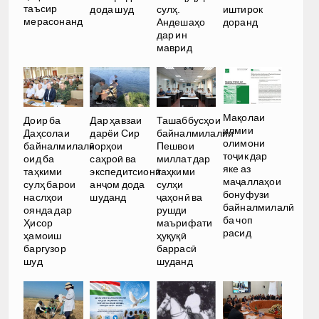
таъсир
дода шуд
сулҳ.
иштирок
мерасонанд
Андешаҳо
доранд
дар ин
маврид
Мақолаи
Доир ба
Ташаббусҳои
Дар ҳавзаи
илмии
Даҳсолаи
байналмилалии
дарёи Сир
олимони
байналмилалӣ
Пешвои
корҳои
тоҷик дар
оид ба
миллат дар
саҳроӣ ва
яке аз
таҳкими
таҳкими
экспедитсионӣ
маҷаллаҳои
сулҳ барои
сулҳи
анҷом дода
бонуфузи
наслҳои
ҷаҳонӣ ва
шуданд
байналмилалӣ
оянда дар
рушди
ба чоп
Ҳисор
маърифати
расид
ҳамоиш
ҳуқуқӣ
баргузор
баррасӣ
шуд
шуданд