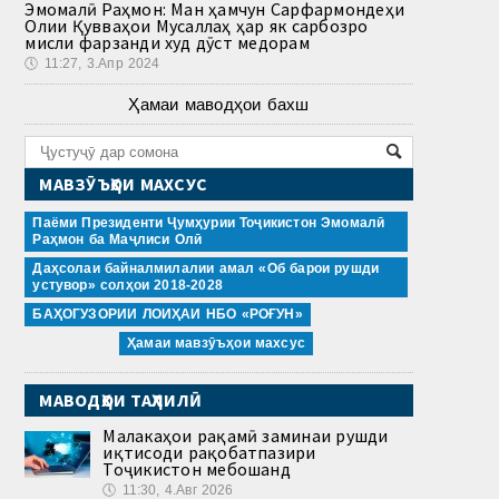
Эмомалӣ Раҳмон: Ман ҳамчун Сарфармондеҳи
Олии Қувваҳои Мусаллаҳ ҳар як сарбозро
мисли фарзанди худ дӯст медорам
🕔
11:27, 3.Апр 2024
Ҳамаи маводҳои бахш
МАВЗӮЪҲОИ МАХСУС
Паёми Президенти Ҷумҳурии Тоҷикистон Эмомалӣ
Раҳмон ба Маҷлиси Олӣ
Даҳсолаи байналмилалии амал «Об барои рушди
устувор» солҳои 2018-2028
БАҲОГУЗОРИИ ЛОИҲАИ НБО «РОҒУН»
Ҳамаи мавзӯъҳои махсус
МАВОДҲОИ ТАҲЛИЛӢ
Малакаҳои рақамӣ заминаи рушди
иқтисоди рақобатпазири
Тоҷикистон мебошанд
🕔
11:30, 4.Авг 2026