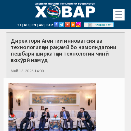
☰
|
|
|
|
"Ховар FM"
TJ
RU
EN
AR
FAR
Директори Агентии инноватсия ва
технологияҳои рақамӣ бо намояндагони
пешбари ширкатҳои технологии чинӣ
вохӯрӣ намуд
Май 13, 2026 14:00