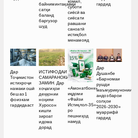
комил,
байниминтақавии
гардид
суботи
сатҳи
сиёсӣ ва
баланд
сиёсати
баргузор
равшани
шуд
саноатӣ
истиқбол
менамояд
Дар
Дар
ИСТИФОДАИ
Душанбе
Тоҷикистон
САМАРАНОКИ
«Барномаи
истихроҷи
ЗАМИН. Дар
рушди
«Амонатбонк»
намаки ошӣ
хоҷагиҳои
маъмурикунонии
иқдоми
беш аз 1
деҳқонии
андоз барои
«Файзи
фоиз кам
ноҳияи
солҳои
Истиқлол-35»-
гардидааст
Хуросон
2026-2030»
ро
кишти
муаррифӣ
пешниҳод
зироат
гардид
намуд
идома
дорад