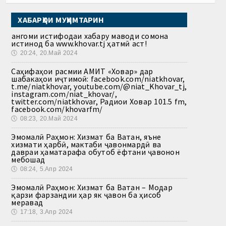
ХАБАРҲОИ МУҲИМТАРИН
Ҳангоми истифодаи хабару маводи сомона
истинод ба www.khovar.tj ҳатмӣ аст!
🕔
20:24, 20.Май 2024
Саҳифаҳои расмии АМИТ «Ховар» дар
шабакаҳои иҷтимоӣ: facebook.com/niatkhovar,
t.me/niatkhovar, youtube.com/@niat_Khovar_tj,
instagram.com/niat_khovar/,
twitter.com/niatkhovar, Радиои Ховар 101.5 fm,
facebook.com/khovarfm/
🕔
08:23, 20.Май 2024
Эмомалӣ Раҳмон: Хизмат ба Ватан, яъне
хизмати ҳарбӣ, мактаби ҷавонмардӣ ва
давраи ҳаматарафа обутоб ёфтани ҷавонон
мебошад
🕔
08:24, 5.Апр 2024
Эмомалӣ Раҳмон: Хизмат ба Ватан – Модар
қарзи фарзандии ҳар як ҷавон ба ҳисоб
меравад
🕔
17:18, 3.Апр 2024