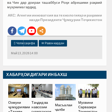
ва Чин дар доираи ташаббуси Роҳи абрешими рақамӣ
муҳокима гардид.
АКС: Агентии инноватсия ва технологияҳои рақамии
назди Президенти Ҷумҳурии Тоҷикистон

Чопи саҳифа
✉
Равон кардан
Май 13, 2026 14:00
ХАБАРҲОИ ДИГАРИ ИН БАХШ
Озмуни
Таҷдид ва
Муовини
Масъалаи
ҷумҳуриявии
навсозии
Сарвазири
ҷалби
«Таҳияи
гузаргоҳҳои
Тоҷикистон