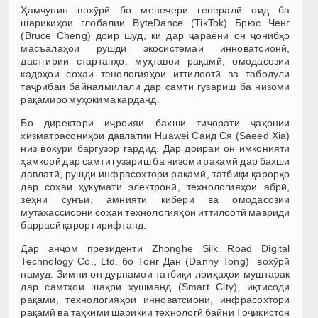
Ҳамчунин вохӯрӣ бо менеҷери генералӣ оид ба
шарикиҳои глобалии ByteDance (TikTok) Брюс Ченг
(Bruce Cheng) доир шуд, ки дар ҷараёни он ҷонибҳо
масъалаҳои рушди экосистемаи инноватсионӣ,
дастгирии стартапҳо, муҳтавои рақамӣ, омодасозии
кадрҳои соҳаи тенологияҳои иттилоотӣ ва табодули
таҷрибаи байналмилалӣ дар самти гузариш ба низоми
рақамиро муҳокима карданд.
Бо директори иҷроияи бахши тиҷорати ҷаҳонии
хизматрасониҳои давлатии Huawei Саид Ся (Saeed Xia)
низ вохӯрӣ баргузор гардид. Дар доираи он имконияти
ҳамкорӣ дар самти гузариш ба низоми рақамӣ дар бахши
давлатӣ, рушди инфрасохтори рақамӣ, татбиқи қарорҳо
дар соҳаи ҳукумати электронӣ, технологияҳои абрӣ,
зеҳни сунъӣ, амнияти киберӣ ва омодасозии
мутахассисони соҳаи технологияҳои иттилоотӣ мавриди
баррасӣ қарор гирифтанд.
Дар анҷом президенти Zhonghe Silk Road Digital
Technology Co., Ltd. бо Тонг Дан (Danny Tong) вохӯрӣ
намуд. Зимни он дурнамои татбиқи лоиҳаҳои муштарак
дар самтҳои шаҳри ҳушманд (Smart City), иқтисоди
рақамӣ, технологияҳои инноватсионӣ, инфрасохтори
рақамӣ ва таҳкими шарикии технологӣ байни Тоҷикистон