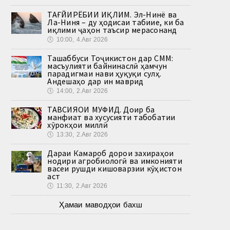
ТАҒЙИРЁБИИ ИҚЛИМ. Эл-Нинё ва
Ла-Ниня – ду ҳодисаи табиие, ки ба
иқлими ҷаҳон таъсир мерасонанд
🕔
10:00, 4.Авг 2026
Ташаббуси Тоҷикистон дар СММ:
масъулияти байнинаслӣ ҳамчун
парадигмаи нави ҳуқуқи сулҳ.
Андешаҳо дар ин маврид
🕔
14:00, 2.Авг 2026
ТАВСИЯҲОИ МУФИД. Доир ба
манфиат ва хусусияти табобатии
хӯрокҳои миллӣ
🕔
13:30, 2.Авг 2026
Дараи Камароб дорои захираҳои
нодири агробиологӣ ва имконияти
васеи рушди кишоварзии кӯҳистон
аст
🕔
11:30, 2.Авг 2026
Ҳамаи маводҳои бахш