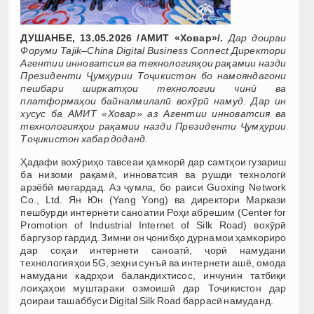
ДУШАНБЕ, 13.05.2026 /АМИТ «Ховар»/.
Дар доираи
Форуми Tajik–China Digital Business Connect Директори
Агентии инноватсия ва технологияҳои рақамии назди
Президенти Ҷумҳурии Тоҷикистон бо намояндагони
пешбари ширкатҳои технологии чинӣ ва
платформаҳои байналмилалӣ вохӯрӣ намуд. Дар ин
хусус ба АМИТ
«Ховар» аз
Агентии инноватсия ва
технологияҳои рақамии назди Президенти Ҷумҳурии
Тоҷикистон хабар доданд.
Ҳадафи вохӯриҳо тавсеаи ҳамкорӣ дар самтҳои гузариш
ба низоми рақамӣ, инноватсия ва рушди технологӣ
арзёбӣ мегардад. Аз ҷумла, бо раиси Guoxing Network
Co., Ltd. Ян Юн (Yang Yong) ва директори Маркази
пешбурди интернети саноатии Роҳи абрешим (Center for
Promotion of Industrial Internet of Silk Road) вохӯрӣ
баргузор гардид. Зимни он ҷонибҳо дурнамои ҳамкориро
дар соҳаи интернети саноатӣ, ҷорӣ намудани
технологияҳои 5G, зеҳни сунъӣ ва интернети ашё, омода
намудани кадрҳои баландихтисос, инчунин татбиқи
лоиҳаҳои муштараки озмоишӣ дар Тоҷикистон дар
доираи ташаббуси Digital Silk Road баррасӣ намуданд.