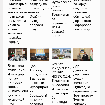
мутахассисони
Платформаи
сарҳадӣ бо
бо корҳои
Бонки
рақамии
намояндагони
саҳроӣ ва
миллии
тиҷоратикунонии
Бонки
таъмини
Тоҷикистон
натиҷаҳои
Осиёии
оби полезӣ
ба
фаъолияти
рушд
дар ноҳияи
барномаи
илмӣ ва
баррасӣ
Зафаробод
JISPA
илмию
шуд
шинос шуд
баррасӣ
техникӣ»
гардид
ҷамъбаст
гардид
САНОАТ —
Барномаи
Дар
Дар
МУҲАРРИКИ
стипендияи
Тошканд
Душанбе
РУШДИ
Ҷопон дар
дар доираи
дурнамои
ИҚТИСОДӢ.
рушди
Барномаи
рушди
Тоҷикистон
иқтидори
назорати
ҳамкории
35-солагии
касбии
мусофирон
иқтисодию
Истиқлоли
хизматчиёни
ва
сармоягузории
давлатиро
давлатӣ
боркашонӣ
Тоҷикистону
бо
муаррифӣ
вохӯрии
Туркия
эътимоди
шуд
солонаи
баррасӣ