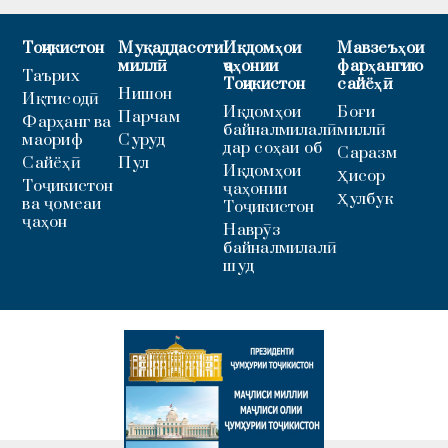
Тоҷикистон
Муқаддасоти
Иқдомҳои
Мавзеъҳои
миллӣ
ҷаҳонии
фарҳангию
Таърих
Тоҷикистон
сайёҳӣ
Нишон
Иқтисодӣ
Иқдомҳои
Боғи
Парчам
Фарҳанг ва
байналмилалӣ
миллӣ
маориф
Суруд
дар соҳаи об
Саразм
Сайёҳӣ
Пул
Иқдомҳои
Ҳисор
Тоҷикистон
ҷаҳонии
Ҳулбук
ва ҷомеаи
Тоҷикистон
ҷаҳон
Наврӯз
байналмилалӣ
шуд