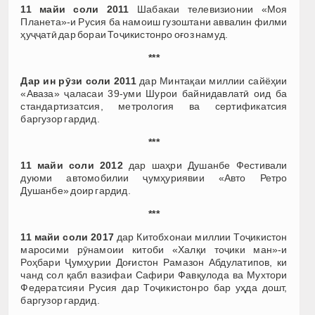
11 майи соли 2011
Шабакаи телевизионии «Моя
Планета»-и Русия ба намоиш гузоштани аввалин филми
ҳуҷҷатӣ дар бораи Тоҷикистонро оғоз намуд.
***
Дар ин рӯзи соли 2011
дар Минтақаи миллии сайёҳии
«Аваза» ҷаласаи 39-уми Шурои байнидавлатӣ оид ба
стандартизатсия, метрология ва сертификатсия
баргузор гардид.
***
11 майи соли 2012
дар шаҳри Душанбе Фестивали
дуюми автомобилии ҷумҳуриявии «Авто Ретро
Душанбе» доир гардид.
***
11 майи соли 2017
дар Китобхонаи миллии Тоҷикистон
маросими рӯнамоии китоби «Халқи тоҷики ман»-и
Роҳбари Ҷумҳурии Доғистон Рамазон Абдулатипов, ки
чанд сол қабл вазифаи Сафири Фавқулода ва Мухтори
Федератсияи Русия дар Тоҷикистонро бар уҳда дошт,
баргузор гардид.