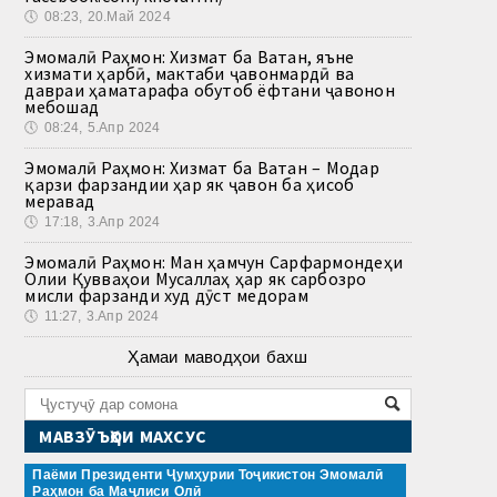
🕔
08:23, 20.Май 2024
Эмомалӣ Раҳмон: Хизмат ба Ватан, яъне
хизмати ҳарбӣ, мактаби ҷавонмардӣ ва
давраи ҳаматарафа обутоб ёфтани ҷавонон
мебошад
🕔
08:24, 5.Апр 2024
Эмомалӣ Раҳмон: Хизмат ба Ватан – Модар
қарзи фарзандии ҳар як ҷавон ба ҳисоб
меравад
🕔
17:18, 3.Апр 2024
Эмомалӣ Раҳмон: Ман ҳамчун Сарфармондеҳи
Олии Қувваҳои Мусаллаҳ ҳар як сарбозро
мисли фарзанди худ дӯст медорам
🕔
11:27, 3.Апр 2024
Ҳамаи маводҳои бахш
МАВЗӮЪҲОИ МАХСУС
Паёми Президенти Ҷумҳурии Тоҷикистон Эмомалӣ
Раҳмон ба Маҷлиси Олӣ