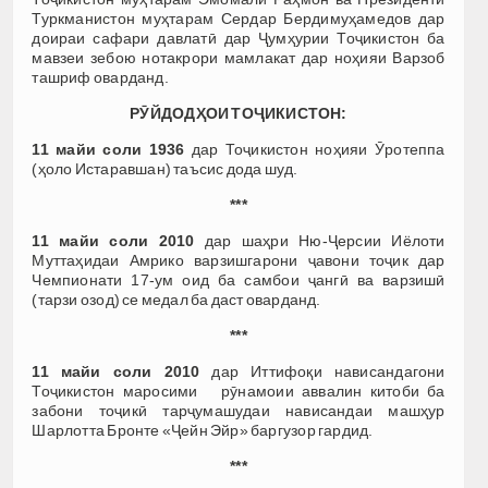
Туркманистон муҳтарам Сердар Бердимуҳамедов дар
доираи сафари давлатӣ дар Ҷумҳурии Тоҷикистон ба
мавзеи зебою нотакрори мамлакат дар ноҳияи Варзоб
ташриф оварданд.
РӮЙДОДҲОИ ТОҶИКИСТОН:
11 майи соли 1936
дар Тоҷикистон ноҳияи Ӯротеппа
(ҳоло Истаравшан) таъсис дода шуд.
***
11 майи соли 2010
дар шаҳри Ню-Ҷерсии Иёлоти
Муттаҳидаи Амрико варзишгарони ҷавони тоҷик дар
Чемпионати 17-ум оид ба самбои ҷангӣ ва варзишӣ
(тарзи озод) се медал ба даст оварданд.
***
11 майи соли 2010
дар Иттифоқи нависандагони
Тоҷикистон маросими рӯнамоии аввалин китоби ба
забони тоҷикӣ тарҷумашудаи нависандаи машҳур
Шарлотта Бронте «Ҷейн Эйр» баргузор гардид.
***