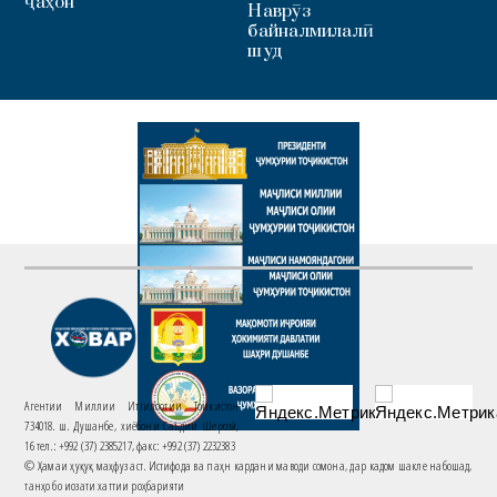
ҷаҳон
Наврӯз
байналмилалӣ
шуд
Агентии Миллии Иттилоотии Тоҷикистон
734018. ш. Душанбе, хиёбони Саъдии Шерозӣ,
16 тел.: +992 (37) 2385217, факс: +992 (37) 2232383
© Ҳамаи ҳуқуқ маҳфуз аст. Истифода ва паҳн кардани маводи сомона, дар кадом шакле набошад,
танҳо бо иҷозати хаттии роҳбарияти