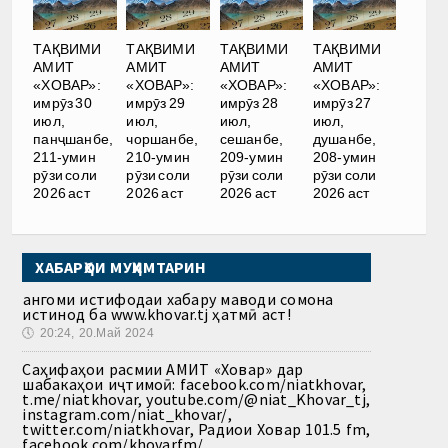
ТАҚВИМИ
ТАҚВИМИ
ТАҚВИМИ
ТАҚВИМИ
АМИТ
АМИТ
АМИТ
АМИТ
«ХОВАР»:
«ХОВАР»:
«ХОВАР»:
«ХОВАР»:
имрӯз 30
имрӯз 29
имрӯз 28
имрӯз 27
июл,
июл,
июл,
июл,
панҷшанбе,
чоршанбе,
сешанбе,
душанбе,
211-умин
210-умин
209-умин
208-умин
рӯзи соли
рӯзи соли
рӯзи соли
рӯзи соли
2026 аст
2026 аст
2026 аст
2026 аст
ХАБАРҲОИ МУҲИМТАРИН
Ҳангоми истифодаи хабару маводи сомона
истинод ба www.khovar.tj ҳатмӣ аст!
🕔
20:24, 20.Май 2024
Саҳифаҳои расмии АМИТ «Ховар» дар
шабакаҳои иҷтимоӣ: facebook.com/niatkhovar,
t.me/niatkhovar, youtube.com/@niat_Khovar_tj,
instagram.com/niat_khovar/,
twitter.com/niatkhovar, Радиои Ховар 101.5 fm,
facebook.com/khovarfm/