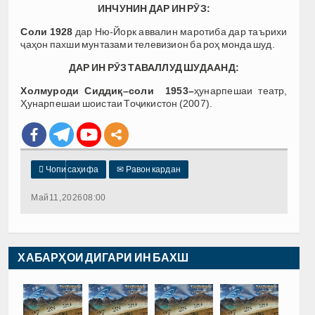
ИНЧУНИН ДАР ИН РӮЗ:
Соли 1928
дар Ню-Йорк аввалин маротиба дар таърихи
ҷаҳон пахши мунтазами телевизион ба роҳ монда шуд.
ДАР ИН РӮЗ ТАВАЛЛУД ШУДААНД:
Холмуроди Сиддиқ–соли 1953–
ҳунарпешаи театр,
Ҳунарпешаи шоистаи Тоҷикистон (2007).

Чопи саҳифа
✉
Равон кардан
Май 11, 2026 08:00
ХАБАРҲОИ ДИГАРИ ИН БАХШ