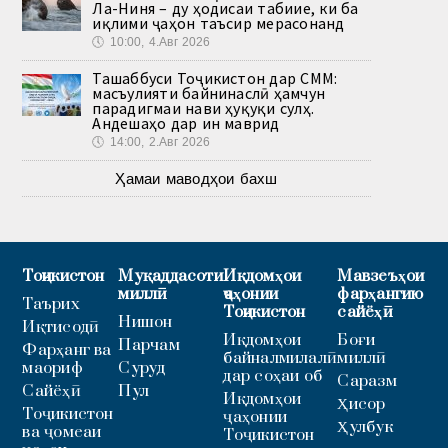
Ла-Ниня – ду ҳодисаи табиие, ки ба
иқлими ҷаҳон таъсир мерасонанд
🕔
10:00, 4.Авг 2026
Ташаббуси Тоҷикистон дар СММ:
масъулияти байнинаслӣ ҳамчун
парадигмаи нави ҳуқуқи сулҳ.
Андешаҳо дар ин маврид
🕔
14:00, 2.Авг 2026
Ҳамаи маводҳои бахш
Тоҷикистон
Муқаддасоти
Иқдомҳои
Мавзеъҳои
миллӣ
ҷаҳонии
фарҳангию
Таърих
Тоҷикистон
сайёҳӣ
Нишон
Иқтисодӣ
Иқдомҳои
Боғи
Парчам
Фарҳанг ва
байналмилалӣ
миллӣ
маориф
Суруд
дар соҳаи об
Саразм
Сайёҳӣ
Пул
Иқдомҳои
Ҳисор
Тоҷикистон
ҷаҳонии
Ҳулбук
ва ҷомеаи
Тоҷикистон