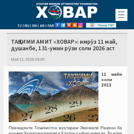
☰
|
|
|
|
"Ховар FM"
TJ
RU
EN
AR
FAR
ТАҚВИМИ АМИТ «ХОВАР»: имрӯз 11 май,
душанбе, 131-умин рӯзи соли 2026 аст
Май 11, 2026 08:00
11 майи
соли
2013
Президенти Тоҷикистон муҳтарам Эмомалӣ Раҳмон ба
ноҳияи Хуросони вилояти Хатлон сафар намуда, бо кори