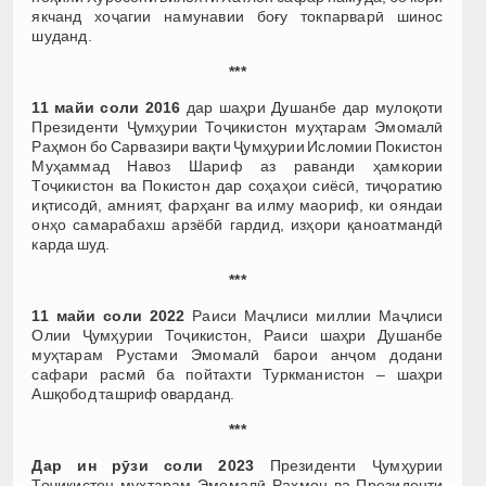
якчанд хоҷагии намунавии боғу токпарварӣ шинос
шуданд.
***
11 майи соли 2016
дар шаҳри Душанбе дар мулоқоти
Президенти Ҷумҳурии Тоҷикистон муҳтарам Эмомалӣ
Раҳмон бо Сарвазири вақти Ҷумҳурии Исломии Покистон
Муҳаммад Навоз Шариф аз раванди ҳамкории
Тоҷикистон ва Покистон дар соҳаҳои сиёсӣ, тиҷоратию
иқтисодӣ, амният, фарҳанг ва илму маориф, ки ояндаи
онҳо самарабахш арзёбӣ гардид, изҳори қаноатмандӣ
карда шуд.
***
11 майи соли 2022
Раиси Маҷлиси миллии Маҷлиси
Олии Ҷумҳурии Тоҷикистон, Раиси шаҳри Душанбе
муҳтарам Рустами Эмомалӣ барои анҷом додани
сафари расмӣ ба пойтахти Туркманистон – шаҳри
Ашқобод ташриф оварданд.
***
Дар ин рӯзи соли 2023
Президенти Ҷумҳурии
Тоҷикистон муҳтарам Эмомалӣ Раҳмон ва Президенти