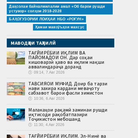
Даҳсолаи байналмилалии амал «Об барои рушди
устувор» солҳои 2018-2028
БАҲОГУЗОРИИ ЛОИҲАИ НБО «РОҒУН»
Ҳамаи мавзӯъҳои махсус
МАВОДҲОИ ТАҲЛИЛӢ
ТАҒЙИРЁБИИ ИҚЛИМ ВА
ПАЙОМАДҲОИ ОН. Дар соҳаи
кишоварзӣ ҳаво ва иқлим нақши
аввалиндараҷа доранд
🕔
09:14, 7.Авг 2026
ТАВСИЯҲОИ МУФИД. Доир ба тарзи
нави захира кардани меваҷоту
сабзавот барои фасли зимистон
🕔
10:36, 6.Авг 2026
Малакаҳои рақамӣ заминаи рушди
иқтисоди рақобатпазири
Тоҷикистон мебошанд
🕔
11:30, 4.Авг 2026
ТАҒЙИРЁБИИ ИҚЛИМ. Эл-Нинё ва