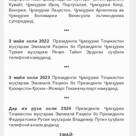
Кувайт, Ҷумҳурии Ироқ, Португалия, Ҷумҳурии Кипр,
Венгрия, Ҷумҳурии Лаҳистон, Ҷумҳурии Аргентина ва
Ҷумҳурии Боливарии Венесуэла эътимоднома
супориданд.
***
3 майи соли 2022
Президенти Ҷумҳурии Тоҷикистон
муҳтарам Эмомалӣ Раҳмон бо Президенти Ҷумҳурии
Туркия муҳтарам Реҷеп Тайип Эрдоган суҳбати
телефонӣ намуданд.
***
3 майи соли 2023
Президенти Ҷумҳурии Тоҷикистон
муҳтарам Эмомалӣ Раҳмон бо Президенти Ҷумҳурии
Қазоқистон Қосим –Жомарт Токаев мулоқот намуданд.
***
Дар ин рӯзи соли 2024
Президенти Ҷумҳурии
Тоҷикистон муҳтарам Эмомалӣ Раҳмон бо Президенти
Федератсияи Русия муҳтарам Владимир Путин суҳбати
телефонӣ анҷом доданд.
3 МАЙ: