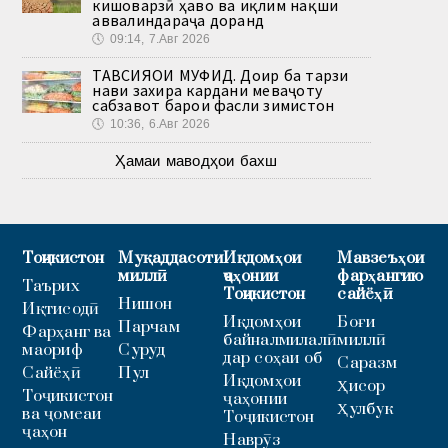
кишоварзӣ ҳаво ва иқлим нақши
аввалиндараҷа доранд
🕔
09:14, 7.Авг 2026
ТАВСИЯҲОИ МУФИД. Доир ба тарзи
нави захира кардани меваҷоту
сабзавот барои фасли зимистон
🕔
10:36, 6.Авг 2026
Ҳамаи маводҳои бахш
Тоҷикистон
Муқаддасоти
Иқдомҳои
Мавзеъҳои
миллӣ
ҷаҳонии
фарҳангию
Таърих
Тоҷикистон
сайёҳӣ
Нишон
Иқтисодӣ
Иқдомҳои
Боғи
Парчам
Фарҳанг ва
байналмилалӣ
миллӣ
маориф
Суруд
дар соҳаи об
Саразм
Сайёҳӣ
Пул
Иқдомҳои
Ҳисор
Тоҷикистон
ҷаҳонии
Ҳулбук
ва ҷомеаи
Тоҷикистон
ҷаҳон
Наврӯз