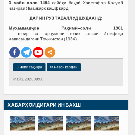
3 майи соли 1494
сайёҳи баҳрӣ Христофор Колумб
ҷазираи Ямайкаро кашф кард.
ДАР ИН РӮЗ ТАВАЛЛУД ШУДААНД:
Муҳаммадҷон Раҳимӣ–соли 1901
— шоир ва тарҷумони тоҷик, аъзои Иттифоқи
нависандагони Тоҷикистон (1934).

Чопи саҳифа
✉
Равон кардан
Май 3, 2026 08:00
ХАБАРҲОИ ДИГАРИ ИН БАХШ