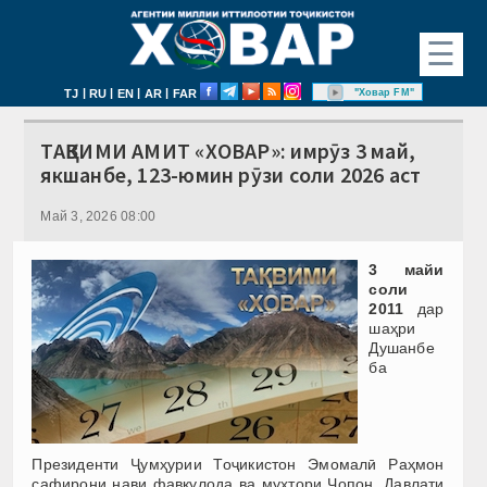
☰
|
|
|
|
"Ховар FM"
TJ
RU
EN
AR
FAR
ТАҚВИМИ АМИТ «ХОВАР»: имрӯз 3 май,
якшанбе, 123-юмин рӯзи соли 2026 аст
Май 3, 2026 08:00
3 майи
соли
2011
дар
шаҳри
Душанбе
ба
Президенти Ҷумҳурии Тоҷикистон Эмомалӣ Раҳмон
сафирони нави фавқулода ва мухтори Ҷопон, Давлати