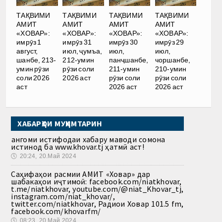
ТАҚВИМИ
ТАҚВИМИ
ТАҚВИМИ
ТАҚВИМИ
АМИТ
АМИТ
АМИТ
АМИТ
«ХОВАР»:
«ХОВАР»:
«ХОВАР»:
«ХОВАР»:
имрӯз 1
имрӯз 31
имрӯз 30
имрӯз 29
август,
июл, ҷумъа,
июл,
июл,
шанбе, 213-
212-умин
панҷшанбе,
чоршанбе,
умин рӯзи
рӯзи соли
211-умин
210-умин
соли 2026
2026 аст
рӯзи соли
рӯзи соли
аст
2026 аст
2026 аст
ХАБАРҲОИ МУҲИМТАРИН
Ҳангоми истифодаи хабару маводи сомона
истинод ба www.khovar.tj ҳатмӣ аст!
🕔
20:24, 20.Май 2024
Саҳифаҳои расмии АМИТ «Ховар» дар
шабакаҳои иҷтимоӣ: facebook.com/niatkhovar,
t.me/niatkhovar, youtube.com/@niat_Khovar_tj,
instagram.com/niat_khovar/,
twitter.com/niatkhovar, Радиои Ховар 101.5 fm,
facebook.com/khovarfm/
🕔
08:23, 20.Май 2024