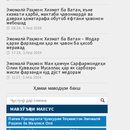
Эмомалӣ Раҳмон: Хизмат ба Ватан, яъне
хизмати ҳарбӣ, мактаби ҷавонмардӣ ва
давраи ҳаматарафа обутоб ёфтани ҷавонон
мебошад
🕔
08:24, 5.Апр 2024
Эмомалӣ Раҳмон: Хизмат ба Ватан – Модар
қарзи фарзандии ҳар як ҷавон ба ҳисоб
меравад
🕔
17:18, 3.Апр 2024
Эмомалӣ Раҳмон: Ман ҳамчун Сарфармондеҳи
Олии Қувваҳои Мусаллаҳ ҳар як сарбозро
мисли фарзанди худ дӯст медорам
🕔
11:27, 3.Апр 2024
Ҳамаи маводҳои бахш
МАВЗӮЪҲОИ МАХСУС
Паёми Президенти Ҷумҳурии Тоҷикистон Эмомалӣ
Раҳмон ба Маҷлиси Олӣ