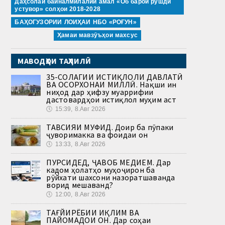
Даҳсолаи байналмилалии амал «Об барои рушди
устувор» солҳои 2018-2028
БАҲОГУЗОРИИ ЛОИҲАИ НБО «РОҒУН»
Ҳамаи мавзӯъҳои махсус
МАВОДҲОИ ТАҲЛИЛӢ
35-СОЛАГИИ ИСТИҚЛОЛИ ДАВЛАТӢ
ВА ОСОРХОНАИ МИЛЛӢ. Нақши ин
ниҳод дар ҳифзу муаррифии
дастовардҳои истиқлол муҳим аст
🕔
15:39, 8.Авг 2026
ТАВСИЯИ МУФИД. Доир ба пӯпаки
ҷуворимакка ва фоидаи он
🕔
13:33, 8.Авг 2026
ПУРСИДЕД, ҶАВОБ МЕДИҲЕМ. Дар
кадом ҳолатҳо муҳоҷирон ба
рӯйхати шахсони назоратшаванда
ворид мешаванд?
🕔
12:00, 8.Авг 2026
ТАҒЙИРЁБИИ ИҚЛИМ ВА
ПАЙОМАДҲОИ ОН. Дар соҳаи