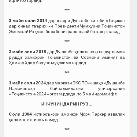
ифтитоҳ гардид.
***
3 майи соли 2014
дар шаҳри Душанбе китоби «Тоҷикон
дар оинаи таърих»-и Президенти Ҷумҳурии Тоҷикистон
Эмомалӣ Раҳмон бо забони фаронсавӣ ба нашр расид.
***
3 майи соли 2018
дар Душанбе ҳолати вақт ва дурнамои
рушди ҳамкории Тоҷикистон ва Созмони Амният ва
Ҳамкорӣ дар Аврупо муҳокима гардид.
***
3 майи соли 2024
дар маркази ЭКСПО-и шаҳри Душанбе
Намоишгоҳи байналмилалии универсалии
«Тоҷикистон-2024» оғоз гардида, то 5 май идома ёфт.
ИНЧУНИН ДАР ИН РӮЗ…
Соли 1904
ихтироъкори амрикоӣ Ҷорҷ Паркер аввалин
қаламро ихтироъ намуд.
***