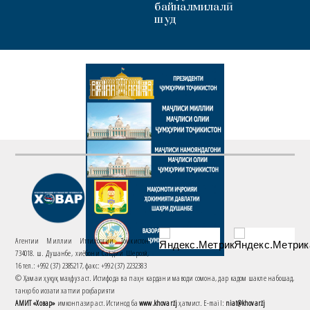
байналмилалӣ
шуд
Агентии Миллии Иттилоотии Тоҷикистон
734018. ш. Душанбе, хиёбони Саъдии Шерозӣ,
16 тел.: +992 (37) 2385217, факс: +992 (37) 2232383
© Ҳамаи ҳуқуқ маҳфуз аст. Истифода ва паҳн кардани маводи сомона, дар кадом шакле набошад,
танҳо бо иҷозати хаттии роҳбарияти
АМИТ «Ховар»
имконпазир аст. Истинод ба
www.khovar.tj
ҳатмист. E-mail:
niat@khovar.tj