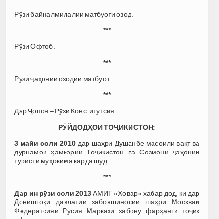
Рӯзи байналмилалии матбуоти озод.
***
Рӯзи Офтоб.
***
Рӯзи ҷаҳонии озодии матбуот
***
Дар Ҷопон – Рӯзи Конститутсия.
РӮЙДОДҲОИ ТОҶИКИСТОН:
3 майи соли 2010
дар шаҳри Душанбе масоили вақт ва
дурнамои ҳамкории Тоҷикистон ва Созмони ҷаҳонии
туристӣ муҳокима карда шуд.
***
Дар ин рӯзи соли 2013
АМИТ «Ховар» хабар дод, ки дар
Донишгоҳи давлатии забоншиносии шаҳри Москваи
Федератсияи Русия Маркази забону фарҳанги тоҷик