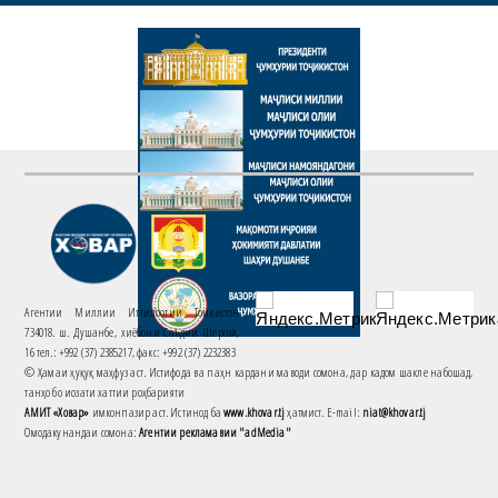
Агентии Миллии Иттилоотии Тоҷикистон
734018. ш. Душанбе, хиёбони Саъдии Шерозӣ,
16 тел.: +992 (37) 2385217, факс: +992 (37) 2232383
© Ҳамаи ҳуқуқ маҳфуз аст. Истифода ва паҳн кардани маводи сомона, дар кадом шакле набошад,
танҳо бо иҷозати хаттии роҳбарияти
АМИТ «Ховар»
имконпазир аст. Истинод ба
www.khovar.tj
ҳатмист. E-mail:
niat@khovar.tj
Омодакунандаи сомона:
Агентии рекламавии "adMedia"