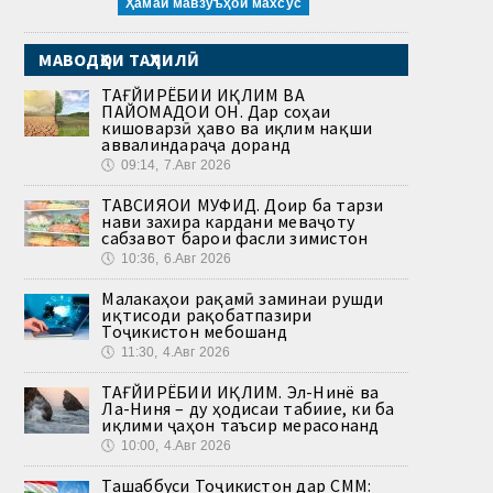
Ҳамаи мавзӯъҳои махсус
МАВОДҲОИ ТАҲЛИЛӢ
ТАҒЙИРЁБИИ ИҚЛИМ ВА
ПАЙОМАДҲОИ ОН. Дар соҳаи
кишоварзӣ ҳаво ва иқлим нақши
аввалиндараҷа доранд
🕔
09:14, 7.Авг 2026
ТАВСИЯҲОИ МУФИД. Доир ба тарзи
нави захира кардани меваҷоту
сабзавот барои фасли зимистон
🕔
10:36, 6.Авг 2026
Малакаҳои рақамӣ заминаи рушди
иқтисоди рақобатпазири
Тоҷикистон мебошанд
🕔
11:30, 4.Авг 2026
ТАҒЙИРЁБИИ ИҚЛИМ. Эл-Нинё ва
Ла-Ниня – ду ҳодисаи табиие, ки ба
иқлими ҷаҳон таъсир мерасонанд
🕔
10:00, 4.Авг 2026
Ташаббуси Тоҷикистон дар СММ: