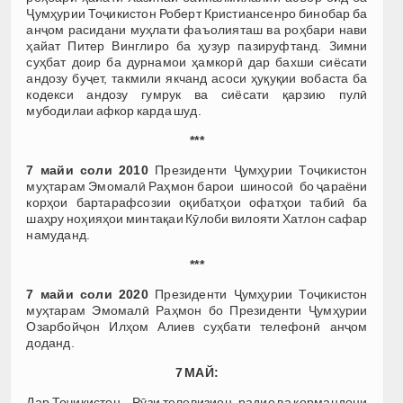
Ҷумҳурии Тоҷикистон Роберт Кристиансенро бинобар ба
анҷом расидани муҳлати фаъолияташ ва роҳбари нави
ҳайат Питер Винглиро ба ҳузур пазируфтанд. Зимни
суҳбат доир ба дурнамои ҳамкорӣ дар бахши сиёсати
андозу буҷет, такмили якчанд асоси ҳуқуқии вобаста ба
кодекси андозу гумрук ва сиёсати қарзию пулӣ
мубодилаи афкор карда шуд.
***
7 майи соли 2010
Президенти Ҷумҳурии Тоҷикистон
муҳтарам Эмомалӣ Раҳмон барои шиносоӣ бо ҷараёни
корҳои бартарафсозии оқибатҳои офатҳои табиӣ ба
шаҳру ноҳияҳои минтақаи Кӯлоби вилояти Хатлон сафар
намуданд.
***
7 майи соли 2020
Президенти Ҷумҳурии Тоҷикистон
муҳтарам Эмомалӣ Раҳмон бо Президенти Ҷумҳурии
Озарбойҷон Илҳом Алиев суҳбати телефонӣ анҷом
доданд.
7 МАЙ:
Дар Тоҷикистон – Рӯзи телевизион, радио ва кормандони