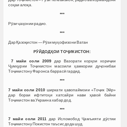
соҳаи алоқа.
***
Рӯзи ҷаҳонии радио.
***
Дар Қазоқистон — Рӯзи муҳофизони Ватан
РӮЙДОДҲОИ ТОҶИКИСТОН:
7 майи соли 2009
дар Вазорати корҳои хориҷии
Ҷумҳурии Тоҷикистон масоили ҳамкории дуҷонибаи
Тоҷикистону Фаронса баррасӣ гардид.
***
7 майи соли 2010
ширкати ҳавопаймоии «Тоҷик Эйр»
дар бораи ифтитоҳи хатсайри нави ҳавоӣ байни
Тоҷикистон ва Украина хабар дод.
***
7 майи соли 2011
дар Исломобод Ҷамъияти дӯстии
Тоҷикистону Покистон таъсис дода шуд.