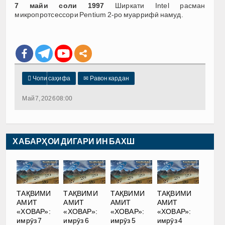
7 майи соли 1997
Ширкати Intel расман
микропротсессори Pentium 2-ро муаррифӣ намуд.

Чопи саҳифа
✉
Равон кардан
Май 7, 2026 08:00
ХАБАРҲОИ ДИГАРИ ИН БАХШ
ТАҚВИМИ
ТАҚВИМИ
ТАҚВИМИ
ТАҚВИМИ
АМИТ
АМИТ
АМИТ
АМИТ
«ХОВАР»:
«ХОВАР»:
«ХОВАР»:
«ХОВАР»:
имрӯз 7
имрӯз 6
имрӯз 5
имрӯз 4