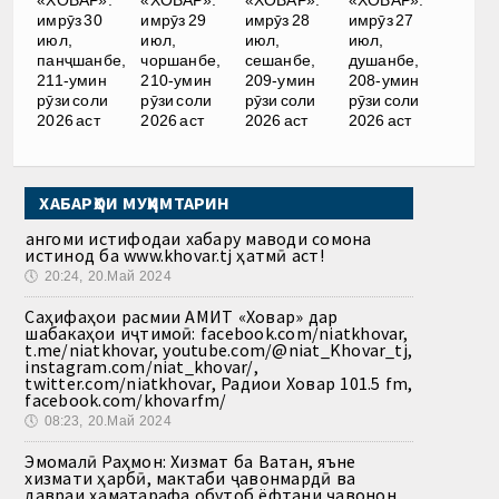
«ХОВАР»:
«ХОВАР»:
«ХОВАР»:
«ХОВАР»:
имрӯз 30
имрӯз 29
имрӯз 28
имрӯз 27
июл,
июл,
июл,
июл,
панҷшанбе,
чоршанбе,
сешанбе,
душанбе,
211-умин
210-умин
209-умин
208-умин
рӯзи соли
рӯзи соли
рӯзи соли
рӯзи соли
2026 аст
2026 аст
2026 аст
2026 аст
ХАБАРҲОИ МУҲИМТАРИН
Ҳангоми истифодаи хабару маводи сомона
истинод ба www.khovar.tj ҳатмӣ аст!
🕔
20:24, 20.Май 2024
Саҳифаҳои расмии АМИТ «Ховар» дар
шабакаҳои иҷтимоӣ: facebook.com/niatkhovar,
t.me/niatkhovar, youtube.com/@niat_Khovar_tj,
instagram.com/niat_khovar/,
twitter.com/niatkhovar, Радиои Ховар 101.5 fm,
facebook.com/khovarfm/
🕔
08:23, 20.Май 2024
Эмомалӣ Раҳмон: Хизмат ба Ватан, яъне
хизмати ҳарбӣ, мактаби ҷавонмардӣ ва
давраи ҳаматарафа обутоб ёфтани ҷавонон