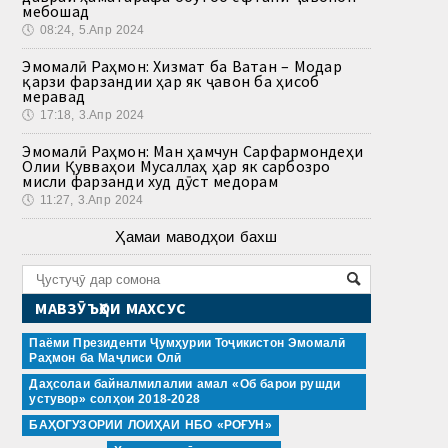
мебошад
🕔
08:24, 5.Апр 2024
Эмомалӣ Раҳмон: Хизмат ба Ватан – Модар
қарзи фарзандии ҳар як ҷавон ба ҳисоб
меравад
🕔
17:18, 3.Апр 2024
Эмомалӣ Раҳмон: Ман ҳамчун Сарфармондеҳи
Олии Қувваҳои Мусаллаҳ ҳар як сарбозро
мисли фарзанди худ дӯст медорам
🕔
11:27, 3.Апр 2024
Ҳамаи маводҳои бахш
МАВЗӮЪҲОИ МАХСУС
Паёми Президенти Ҷумҳурии Тоҷикистон Эмомалӣ
Раҳмон ба Маҷлиси Олӣ
Даҳсолаи байналмилалии амал «Об барои рушди
устувор» солҳои 2018-2028
БАҲОГУЗОРИИ ЛОИҲАИ НБО «РОҒУН»