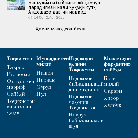
масъулияти байнинаслӣ ҳамчун
парадигмаи нави ҳуқуқи сулҳ.
Андешаҳо дар ин маврид
🕔
14:00, 2.Авг 2026
Ҳамаи маводҳои бахш
Тоҷикистон
Муқаддасоти
Иқдомҳои
Мавзеъҳои
миллӣ
ҷаҳонии
фарҳангию
Таърих
Тоҷикистон
сайёҳӣ
Нишон
Иқтисодӣ
Иқдомҳои
Боғи
Парчам
Фарҳанг ва
байналмилалӣ
миллӣ
маориф
Суруд
дар соҳаи об
Саразм
Сайёҳӣ
Пул
Иқдомҳои
Ҳисор
Тоҷикистон
ҷаҳонии
Ҳулбук
ва ҷомеаи
Тоҷикистон
ҷаҳон
Наврӯз
байналмилалӣ
шуд