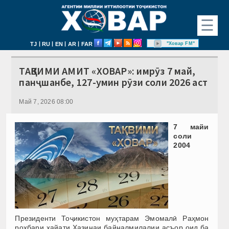
☰
|
|
|
|
"Ховар FM"
TJ
RU
EN
AR
FAR
ТАҚВИМИ АМИТ «ХОВАР»: имрӯз 7 май,
панҷшанбе, 127-умин рӯзи соли 2026 аст
Май 7, 2026 08:00
7 майи
соли
2004
Президенти Тоҷикистон муҳтарам Эмомалӣ Раҳмон
роҳбари ҳайати Хазинаи байналмилалии асъор оид ба