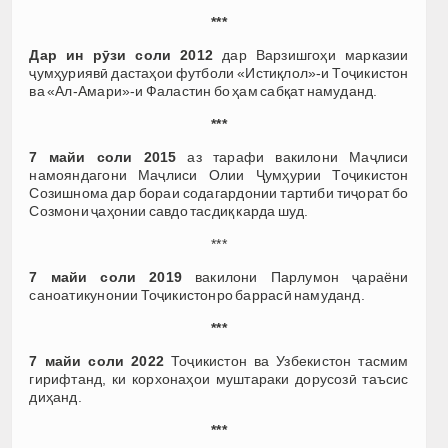
***
Дар ин рӯзи соли 2012
дар Варзишгоҳи марказии
ҷумҳуриявӣ дастаҳои футболи «Истиқлол»-и Тоҷикистон
ва «Ал-Амари»-и Фаластин бо ҳам сабқат намуданд.
***
7 майи соли 2015
аз тарафи вакилони Маҷлиси
намояндагони Маҷлиси Олии Ҷумҳурии Тоҷикистон
Созишнома дар бораи содагардонии тартиби тиҷорат бо
Созмони ҷаҳонии савдо тасдиқ карда шуд.
***
7 майи соли 2019
вакилони Парлумон ҷараёни
саноатикунонии Тоҷикистонро баррасӣ намуданд.
***
7 майи соли 2022
Тоҷикистон ва Узбекистон тасмим
гирифтанд, ки корхонаҳои муштараки дорусозӣ таъсис
диҳанд.
***