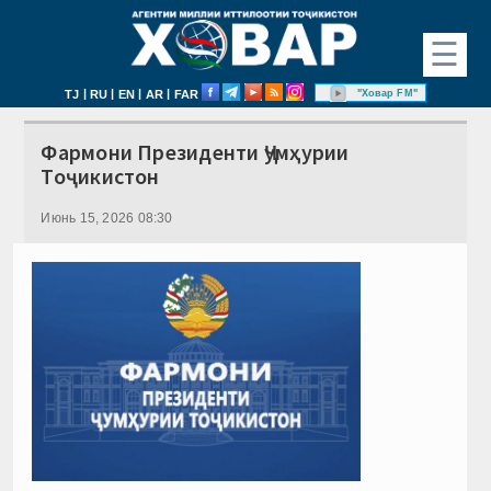
☰
|
|
|
|
"Ховар FM"
TJ
RU
EN
AR
FAR
Фармони Президенти Ҷумҳурии
Тоҷикистон
Июнь 15, 2026 08:30