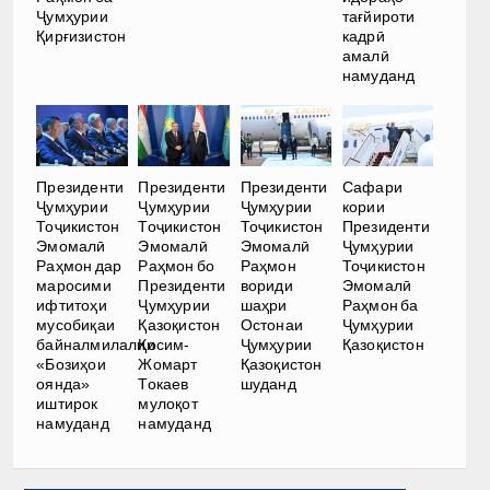
Ҷумҳурии
тағйироти
Қирғизистон
кадрӣ
амалӣ
намуданд
Президенти
Президенти
Президенти
Сафари
Ҷумҳурии
Ҷумҳурии
Ҷумҳурии
кории
Тоҷикистон
Тоҷикистон
Тоҷикистон
Президенти
Эмомалӣ
Эмомалӣ
Эмомалӣ
Ҷумҳурии
Раҳмон дар
Раҳмон бо
Раҳмон
Тоҷикистон
маросими
Президенти
вориди
Эмомалӣ
ифтитоҳи
Ҷумҳурии
шаҳри
Раҳмон ба
мусобиқаи
Қазоқистон
Остонаи
Ҷумҳурии
байналмилалии
Қосим-
Ҷумҳурии
Қазоқистон
«Бозиҳои
Жомарт
Қазоқистон
оянда»
Токаев
шуданд
иштирок
мулоқот
намуданд
намуданд