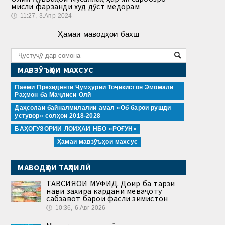
мисли фарзанди худ дӯст медорам
🕔
11:27, 3.Апр 2024
Ҳамаи маводҳои бахш
МАВЗӮЪҲОИ МАХСУС
Паёми Президенти Ҷумҳурии Тоҷикистон Эмомалӣ
Раҳмон ба Маҷлиси Олӣ
Даҳсолаи байналмилалии амал «Об барои рушди
устувор» солҳои 2018-2028
БАҲОГУЗОРИИ ЛОИҲАИ НБО «РОҒУН»
Ҳамаи мавзӯъҳои махсус
МАВОДҲОИ ТАҲЛИЛӢ
ТАВСИЯҲОИ МУФИД. Доир ба тарзи
нави захира кардани меваҷоту
сабзавот барои фасли зимистон
🕔
10:36, 6.Авг 2026