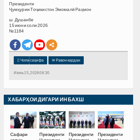
Президенти
Ҷумҳурии Тоҷикистон Эмомалӣ Раҳмон
ш. Душанбе
15 июни соли 2026
№1184

Чопи саҳифа
✉
Равон кардан
Июнь 15, 2026 08:30
ХАБАРҲОИ ДИГАРИ ИН БАХШ
Сафари
Президенти
Президенти
Президенти