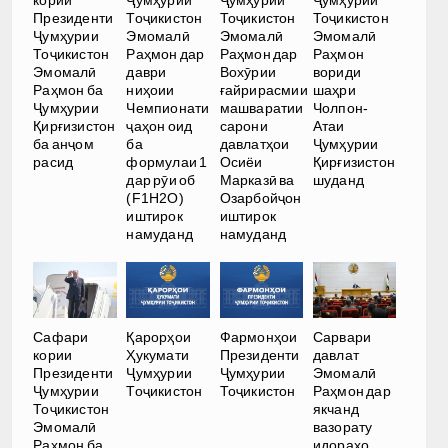
кории
Ҷумҳурии
Ҷумҳурии
Ҷумҳурии
Президенти
Тоҷикистон
Тоҷикистон
Тоҷикистон
Ҷумҳурии
Эмомалӣ
Эмомалӣ
Эмомалӣ
Тоҷикистон
Раҳмон дар
Раҳмон дар
Раҳмон
Эмомалӣ
даври
Вохӯрии
вориди
Раҳмон ба
ниҳоии
ғайрирасмии
шаҳри
Ҷумҳурии
Чемпионати
машваратии
Чолпон-
Қирғизистон
ҷаҳон оид
сарони
Атаи
ба анҷом
ба
давлатҳои
Ҷумҳурии
расид
формулаи 1
Осиёи
Қирғизистон
дар рӯи об
Марказӣ ва
шуданд
(F1H2O)
Озарбойҷон
иштирок
иштирок
намуданд
намуданд
Сафари
Қарорҳои
Фармонҳои
Сарвари
кории
Ҳукумати
Президенти
давлат
Президенти
Ҷумҳурии
Ҷумҳурии
Эмомалӣ
Ҷумҳурии
Тоҷикистон
Тоҷикистон
Раҳмон дар
Тоҷикистон
якчанд
Эмомалӣ
вазорату
Раҳмон ба
идораҳо