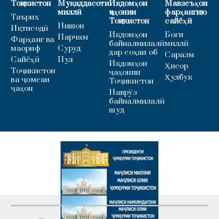
Тоҷикистон
Муқаддасоти
Иқдомҳои
Мавзеъҳои
миллӣ
ҷаҳонии
фарҳангию
Таърих
Тоҷикистон
сайёҳӣ
Нишон
Иқтисодӣ
Иқдомҳои
Боғи
Парчам
Фарҳанг ва
байналмилалӣ
миллӣ
маориф
Суруд
дар соҳаи об
Саразм
Сайёҳӣ
Пул
Иқдомҳои
Ҳисор
Тоҷикистон
ҷаҳонии
Ҳулбук
ва ҷомеаи
Тоҷикистон
ҷаҳон
Наврӯз
байналмилалӣ
шуд