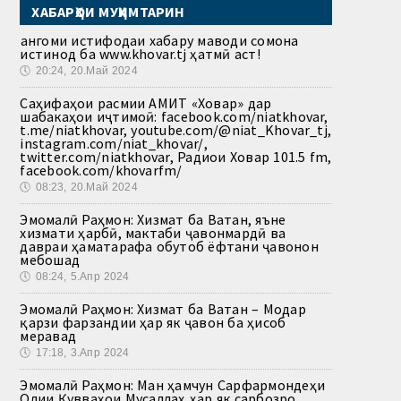
ХАБАРҲОИ МУҲИМТАРИН
Ҳангоми истифодаи хабару маводи сомона
истинод ба www.khovar.tj ҳатмӣ аст!
🕔
20:24, 20.Май 2024
Саҳифаҳои расмии АМИТ «Ховар» дар
шабакаҳои иҷтимоӣ: facebook.com/niatkhovar,
t.me/niatkhovar, youtube.com/@niat_Khovar_tj,
instagram.com/niat_khovar/,
twitter.com/niatkhovar, Радиои Ховар 101.5 fm,
facebook.com/khovarfm/
🕔
08:23, 20.Май 2024
Эмомалӣ Раҳмон: Хизмат ба Ватан, яъне
хизмати ҳарбӣ, мактаби ҷавонмардӣ ва
давраи ҳаматарафа обутоб ёфтани ҷавонон
мебошад
🕔
08:24, 5.Апр 2024
Эмомалӣ Раҳмон: Хизмат ба Ватан – Модар
қарзи фарзандии ҳар як ҷавон ба ҳисоб
меравад
🕔
17:18, 3.Апр 2024
Эмомалӣ Раҳмон: Ман ҳамчун Сарфармондеҳи
Олии Қувваҳои Мусаллаҳ ҳар як сарбозро