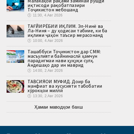
Малакаҳои рақамӣ заминаи рушди
иқтисоди рақобатпазири
Тоҷикистон мебошанд
🕔
11:30, 4.Авг 2026
ТАҒЙИРЁБИИ ИҚЛИМ. Эл-Нинё ва
Ла-Ниня – ду ҳодисаи табиие, ки ба
иқлими ҷаҳон таъсир мерасонанд
🕔
10:00, 4.Авг 2026
Ташаббуси Тоҷикистон дар СММ:
масъулияти байнинаслӣ ҳамчун
парадигмаи нави ҳуқуқи сулҳ.
Андешаҳо дар ин маврид
🕔
14:00, 2.Авг 2026
ТАВСИЯҲОИ МУФИД. Доир ба
манфиат ва хусусияти табобатии
хӯрокҳои миллӣ
🕔
13:30, 2.Авг 2026
Ҳамаи маводҳои бахш