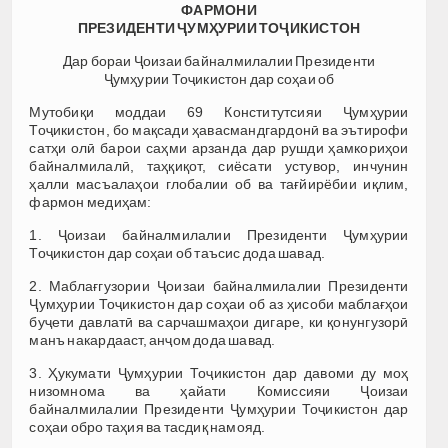
ФАРМОНИ
ПРЕЗИДЕНТИ ҶУМҲУРИИ ТОҶИКИСТОН
Дар бораи Ҷоизаи байналмилалии Президенти
Ҷумҳурии Тоҷикистон дар соҳаи об
Мутобиқи моддаи 69 Конститутсияи Ҷумҳурии
Тоҷикистон, бо мақсади ҳавасмандгардонӣ ва эътирофи
сатҳи олӣ барои саҳми арзанда дар рушди ҳамкориҳои
байналмилалӣ, таҳқиқот, сиёсати устувор, инчунин
ҳалли масъалаҳои глобалии об ва тағйирёбии иқлим,
фармон медиҳам:
1. Ҷоизаи байналмилалии Президенти Ҷумҳурии
Тоҷикистон дар соҳаи об таъсис дода шавад.
2. Маблағгузории Ҷоизаи байналмилалии Президенти
Ҷумҳурии Тоҷикистон дар соҳаи об аз ҳисоби маблағҳои
буҷети давлатӣ ва сарчашмаҳои дигаре, ки қонунгузорӣ
манъ накардааст, анҷом дода шавад.
3. Ҳукумати Ҷумҳурии Тоҷикистон дар давоми ду моҳ
низомнома ва ҳайати Комиссияи Ҷоизаи
байналмилалии Президенти Ҷумҳурии Тоҷикистон дар
соҳаи обро таҳия ва тасдиқ намояд.