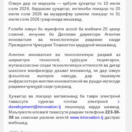
Озмун дар се марҳила — қабули ҳуҷҷатҳо то 10 июли
соли 2026, баррасии ҳуҷҷатҳо, интихоби лоиҳаҳо то 20
июли соли 2026 ва муаррифву ҳимояи лоиҳаҳо то 31
июли соли 2026 гузаронида мешавад.
Ғолиби озмун бо мукофоти асосӣ ба маблағи 25 ҳазор
сомонӣ, инчунин бо Дипломи директори Агентии
инноватсия ва технологияҳои рақамии назди
Президенти Ҷумҳурии Тоҷикистон қадрдонӣ мешаванд.
Агентии инноватсия ва технологияҳои рақамӣ аз
ширкатҳои технологӣ, гурӯҳҳои таҳиягарон,
мутахассисони соҳаи технологияҳои иттилоотӣ ва дигар
шахсони манфиатдор даъват менамояд, ки дар озмун
фаъолона иштирок намуда, дар ташаккули
инфрасохтори миллии инноватсионӣ ва рушди иқтисоди
рақамии ҷумҳурӣ саҳм гузоранд.
Ҳуҷҷатҳо ва лоиҳаҳо метавонанд ба таври электронӣ
тавассути суроғаи почтаи электронӣ
i-
development@innovation.tj
пешниҳод карда шаванд.
Маълумоти иловагӣ тавассути рақами телефони
223-30-
38
ва сомонаи расмии агентӣ
www.innovation.tj
дастрас
мебошад.