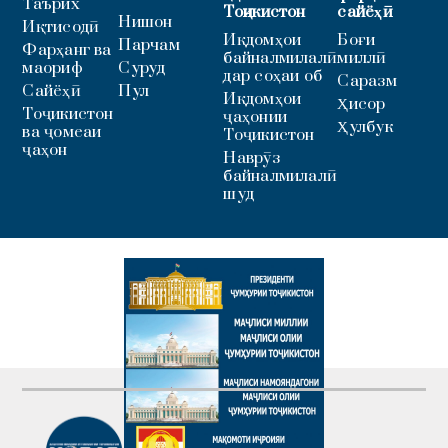
Таърих
Тоҷикистон
сайёҳӣ
Нишон
Иқтисодӣ
Иқдомҳои
Боғи
Парчам
Фарҳанг ва
байналмилалӣ
миллӣ
маориф
Суруд
дар соҳаи об
Саразм
Сайёҳӣ
Пул
Иқдомҳои
Ҳисор
Тоҷикистон
ҷаҳонии
Ҳулбук
ва ҷомеаи
Тоҷикистон
ҷаҳон
Наврӯз
байналмилалӣ
шуд