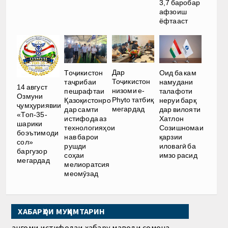
3,7 баробар
афзоиш
ёфтааст
Дар
Тоҷикистон
Оид ба кам
Тоҷикистон
таҷрибаи
намудани
14 август
низоми e-
пешрафтаи
талафоти
Озмуни
Phyto татбиқ
Қазоқистонро
неруи барқ
ҷумҳуриявии
мегардад
дар самти
дар вилояти
«Топ-35-
истифода аз
Хатлон
шарики
технологияҳои
Созишномаи
боэътимоди
нав барои
қарзии
сол»
рушди
иловагӣ ба
баргузор
соҳаи
имзо расид
мегардад
мелиоратсия
меомӯзад
ХАБАРҲОИ МУҲИМТАРИН
Ҳангоми истифодаи хабару маводи сомона