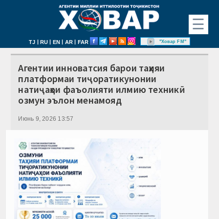
☰
|
|
|
|
"Ховар FM"
TJ
RU
EN
AR
FAR
Агентии инноватсия барои таҳияи
платформаи тиҷоратикунонии
натиҷаҳои фаъолияти илмию техникӣ
озмун эълон менамояд
Июнь 9, 2026 13:57