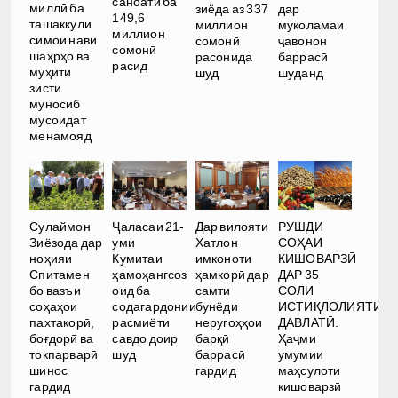
саноатӣ ба
миллӣ ба
зиёда аз 337
дар
149,6
ташаккули
миллион
муколамаи
миллион
симои нави
сомонӣ
ҷавонон
сомонӣ
шаҳрҳо ва
расонида
баррасӣ
расид
муҳити
шуд
шуданд
зисти
муносиб
мусоидат
менамояд
РУШДИ
Сулаймон
Ҷаласаи 21-
Дар вилояти
СОҲАИ
Зиёзода дар
уми
Хатлон
КИШОВАРЗӢ
ноҳияи
Кумитаи
имконоти
ДАР 35
Спитамен
ҳамоҳангсоз
ҳамкорӣ дар
СОЛИ
бо вазъи
оид ба
самти
ИСТИҚЛОЛИЯТИ
соҳаҳои
содагардонии
бунёди
ДАВЛАТӢ.
пахтакорӣ,
расмиёти
неругоҳҳои
Ҳаҷми
боғдорӣ ва
савдо доир
барқӣ
умумии
токпарварӣ
шуд
баррасӣ
маҳсулоти
шинос
гардид
кишоварзӣ
гардид