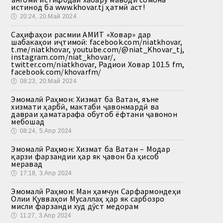
истинод ба www.khovar.tj ҳатмӣ аст!
🕔
20:24, 20.Май 2024
Саҳифаҳои расмии АМИТ «Ховар» дар
шабакаҳои иҷтимоӣ: facebook.com/niatkhovar,
t.me/niatkhovar, youtube.com/@niat_Khovar_tj,
instagram.com/niat_khovar/,
twitter.com/niatkhovar, Радиои Ховар 101.5 fm,
facebook.com/khovarfm/
🕔
08:23, 20.Май 2024
Эмомалӣ Раҳмон: Хизмат ба Ватан, яъне
хизмати ҳарбӣ, мактаби ҷавонмардӣ ва
давраи ҳаматарафа обутоб ёфтани ҷавонон
мебошад
🕔
08:24, 5.Апр 2024
Эмомалӣ Раҳмон: Хизмат ба Ватан – Модар
қарзи фарзандии ҳар як ҷавон ба ҳисоб
меравад
🕔
17:18, 3.Апр 2024
Эмомалӣ Раҳмон: Ман ҳамчун Сарфармондеҳи
Олии Қувваҳои Мусаллаҳ ҳар як сарбозро
мисли фарзанди худ дӯст медорам
🕔
11:27, 3.Апр 2024