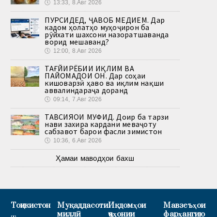
🕔
13:33, 8.Авг 2026
ПУРСИДЕД, ҶАВОБ МЕДИҲЕМ. Дар
кадом ҳолатҳо муҳоҷирон ба
рӯйхати шахсони назоратшаванда
ворид мешаванд?
🕔
12:00, 8.Авг 2026
ТАҒЙИРЁБИИ ИҚЛИМ ВА
ПАЙОМАДҲОИ ОН. Дар соҳаи
кишоварзӣ ҳаво ва иқлим нақши
аввалиндараҷа доранд
🕔
09:14, 7.Авг 2026
ТАВСИЯҲОИ МУФИД. Доир ба тарзи
нави захира кардани меваҷоту
сабзавот барои фасли зимистон
🕔
10:36, 6.Авг 2026
Ҳамаи маводҳои бахш
Тоҷикистон
Муқаддасоти
Иқдомҳои
Мавзеъҳои
миллӣ
ҷаҳонии
фарҳангию