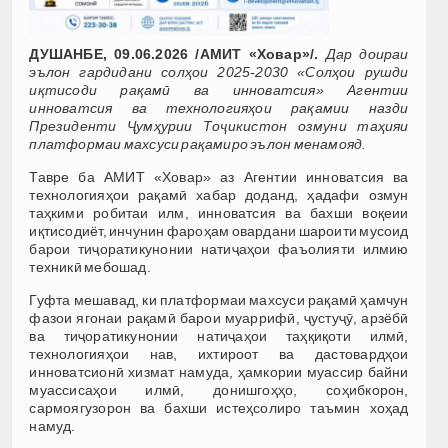
ДУШАНБЕ, 09.06.2026 /АМИТ «Ховар»/.
Дар доираи
эълон гардидани солҳои 2025-2030 «Солҳои рушди
иқтисоди рақамӣ ва инноватсия» Агентии
инноватсия ва технологияҳои рақамии назди
Президенти Ҷумҳурии Тоҷикистон озмуни таҳияи
платформаи махсуси рақамиро эълон менамояд.
Тавре ба АМИТ «Ховар» аз Агентии инноватсия ва
технологияҳои рақамӣ хабар доданд, ҳадафи озмун
таҳкими робитаи илм, инноватсия ва бахши воқеии
иқтисодиёт, инчунин фароҳам овардани шароити мусоид
барои тиҷоратикунонии натиҷаҳои фаъолияти илмию
техникӣ мебошад.
Гуфта мешавад, ки платформаи махсуси рақамӣ ҳамчун
фазои ягонаи рақамӣ барои муаррифӣ, ҷустуҷӯ, арзёбӣ
ва тиҷоратикунонии натиҷаҳои таҳқиқоти илмӣ,
технологияҳои нав, ихтироот ва дастовардҳои
инноватсионӣ хизмат намуда, ҳамкории муассир байни
муассисаҳои илмӣ, донишгоҳҳо, соҳибкорон,
сармоягузорон ва бахши истеҳсолиро таъмин хоҳад
намуд.