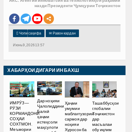
АКС: Агентии инноватсия ва технологияҳои рақамии
назди Президенти Ҷумҳурии Тоҷикистон

Чопи саҳифа
✉
Равон кардан
Июнь 9, 2026 13:57
ХАБАРҲОИ ДИГАРИ ИН БАХШ
Дар ноҳияи
ИМРӮЗ —
Ҳаҷми
Ташаббусҳои
Ҷалолиддини
РӮЗИ
умумии
глобалии
Балхӣ
КОРМАНДОНИ
маблағгузории
Тоҷикистон
ҳаҷми
СОҲАИ
сармоя дар
дар
истеҳсоли
СОХТМОН.
ноҳияи
масъалаи
маҳсулоти
Меъмории
Хуросон ба
обу иқлим