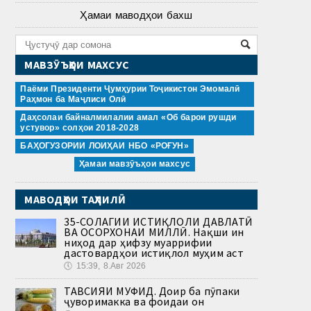
Ҳамаи маводҳои бахш
МАВЗӮЪҲОИ МАХСУС
Паёми Президенти Ҷумҳурии Тоҷикистон Эмомалӣ
Раҳмон ба Маҷлиси Олӣ
Даҳсолаи байналмилалии амал «Об барои рушди
устувор» солҳои 2018-2028
БАҲОГУЗОРИИ ЛОИҲАИ НБО «РОҒУН»
Ҳамаи мавзӯъҳои махсус
МАВОДҲОИ ТАҲЛИЛӢ
35-СОЛАГИИ ИСТИҚЛОЛИ ДАВЛАТӢ
ВА ОСОРХОНАИ МИЛЛӢ. Нақши ин
ниҳод дар ҳифзу муаррифии
дастовардҳои истиқлол муҳим аст
🕔
15:39, 8.Авг 2026
ТАВСИЯИ МУФИД. Доир ба пӯпаки
ҷуворимакка ва фоидаи он