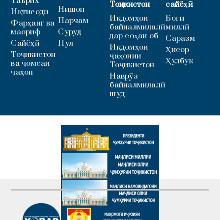
Таърих
Тоҷикистон
сайёҳӣ
Нишон
Иқтисодӣ
Иқдомҳои
Боғи
Парчам
Фарҳанг ва
байналмилалӣ
миллӣ
маориф
Суруд
дар соҳаи об
Саразм
Сайёҳӣ
Пул
Иқдомҳои
Ҳисор
Тоҷикистон
ҷаҳонии
Ҳулбук
ва ҷомеаи
Тоҷикистон
ҷаҳон
Наврӯз
байналмилалӣ
шуд