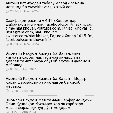
Ҳангоми истифодаи хабару маводи сомона
истинод ба www.khovar.tj ҳатмӣ аст!
🕔
20:24, 20.Май 2024
Саҳифаҳои расмии АМИТ «Ховар» дар
шабакаҳои иҷтимоӣ: facebook.com/niatkhovar,
t.me/niatkhovar, youtube.com/@niat_Khovar_tj,
instagram.com/niat_khovar/,
twitter.com/niatkhovar, Радиои Ховар 101.5 fm,
facebook.com/khovarfm/
🕔
08:23, 20.Май 2024
Эмомалӣ Раҳмон: Хизмат ба Ватан, яъне
хизмати ҳарбӣ, мактаби ҷавонмардӣ ва
давраи ҳаматарафа обутоб ёфтани ҷавонон
мебошад
🕔
08:24, 5.Апр 2024
Эмомалӣ Раҳмон: Хизмат ба Ватан – Модар
қарзи фарзандии ҳар як ҷавон ба ҳисоб
меравад
🕔
17:18, 3.Апр 2024
Эмомалӣ Раҳмон: Ман ҳамчун Сарфармондеҳи
Олии Қувваҳои Мусаллаҳ ҳар як сарбозро
мисли фарзанди худ дӯст медорам
🕔
11:27, 3.Апр 2024