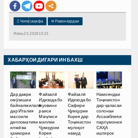

Чопи саҳифа
✉
Равон кардан
Июнь 23, 2026 15:21
ХАБАРҲОИ ДИГАРИ ИН БАХШ
Дар даври
Файзалӣ
Файзалӣ
Намояндаи
омӯзишии
Идизода бо
Идизода бо
Тоҷикистон
байналмилалӣ
муовини
Сафири
дар ҷаласаи
дар Италия
раиси
Ҷумҳурии
солонаи
масоили
Маҷлиси
Корея дар
Ассамблеяи
дипломатияи
миллии
Тоҷикистон
парлумонии
илмӣ ва
Ҷумҳурии
мулоқот
САҲА
ҳамкории
Корея
намуд
иштирок