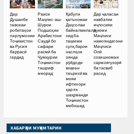
Дар
Раиси
Қабули
Дар ҷаласаи
Душанбе
Маҷлис-аш-
қатъномаи
навбатии
тавсеаи
Шурои
Даҳсолаи
иҷлосияи
робитаҳои
Подшоҳии
байналмилалӣ
дуюми
парлумонии
Арабистони
оид ба
Маҷлиси
Тоҷикистон
Саудӣ бо
таҳкими
намояндагони
ва Русия
сафари
сулҳ барои
Маҷлиси
баррасӣ
расмӣ ба
наслҳои
Олӣ
гардид
Ҷумҳурии
оянда
созишномаи
Тоҷикистон
рӯйдоди
сармоягузорӣ
ташриф
воқеан
ба тасвиб
меорад
таърихӣ ва
расид
мояи
ифтихори
ҳар як
шаҳрванди
Тоҷикистон
мебошад
ХАБАРҲОИ МУҲИМТАРИН