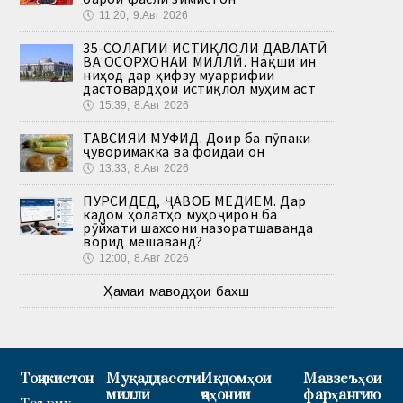
🕔
11:20, 9.Авг 2026
35-СОЛАГИИ ИСТИҚЛОЛИ ДАВЛАТӢ
ВА ОСОРХОНАИ МИЛЛӢ. Нақши ин
ниҳод дар ҳифзу муаррифии
дастовардҳои истиқлол муҳим аст
🕔
15:39, 8.Авг 2026
ТАВСИЯИ МУФИД. Доир ба пӯпаки
ҷуворимакка ва фоидаи он
🕔
13:33, 8.Авг 2026
ПУРСИДЕД, ҶАВОБ МЕДИҲЕМ. Дар
кадом ҳолатҳо муҳоҷирон ба
рӯйхати шахсони назоратшаванда
ворид мешаванд?
🕔
12:00, 8.Авг 2026
Ҳамаи маводҳои бахш
Тоҷикистон
Муқаддасоти
Иқдомҳои
Мавзеъҳои
миллӣ
ҷаҳонии
фарҳангию