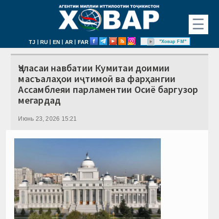
☰
|
|
|
|
"Ховар FM"
TJ
RU
EN
AR
FAR
Ҷаласаи навбатии Кумитаи доимии
масъалаҳои иҷтимоӣ ва фарҳангии
Ассамблеяи парламентии Осиё баргузор
мегардад
Июнь 23, 2026 15:21