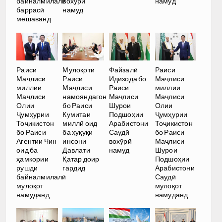
байналмилалӣ
вохӯрӣ
намуд
баррасӣ
намуд
мешаванд
Раиси
Мулоқоти
Файзалӣ
Раиси
Маҷлиси
Раиси
Идизода бо
Маҷлиси
миллии
Маҷлиси
Раиси
миллии
Маҷлиси
намояндагон
Маҷлиси
Маҷлиси
Олии
бо Раиси
Шурои
Олии
Ҷумҳурии
Кумитаи
Подшоҳии
Ҷумҳурии
Тоҷикистон
миллӣ оид
Арабистони
Тоҷикистон
бо Раиси
ба ҳуқуқи
Саудӣ
бо Раиси
Агентии Чин
инсони
вохӯрӣ
Маҷлиси
оид ба
Давлати
намуд
Шурои
ҳамкории
Қатар доир
Подшоҳии
рушди
гардид
Арабистони
байналмилалӣ
Саудӣ
мулоқот
мулоқот
намуданд
намуданд