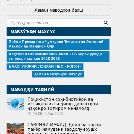
Ҳамаи маводҳои бахш
МАВЗӮЪҲОИ МАХСУС
Паёми Президенти Ҷумҳурии Тоҷикистон Эмомалӣ
Раҳмон ба Маҷлиси Олӣ
Даҳсолаи байналмилалии амал «Об барои рушди
устувор» солҳои 2018-2028
БАҲОГУЗОРИИ ЛОИҲАИ НБО «РОҒУН»
Ҳамаи мавзӯъҳои махсус
МАВОДҲОИ ТАҲЛИЛӢ
Тоҷикистон соҳибихтиёрӣ ва
истиқлолияти дигар давлатҳои
ҷаҳонро эҳтиром менамояд
🕔
14:29, 9.Авг 2026
ТАВСИЯИ МУФИД. Доир ба тарзи
тайёр намудани зардолуи хушк
барои фасли зимистон