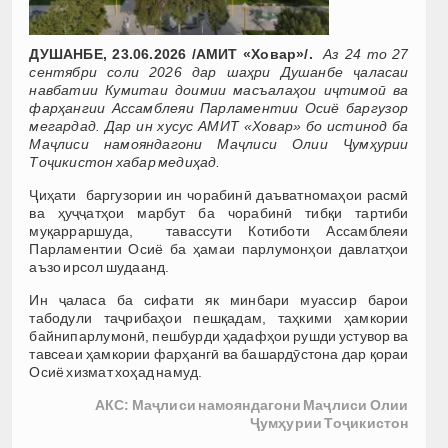
ДУШАНБЕ, 23.06.2026 /АМИТ «Ховар»/.
Аз 24 то 27
сентябри соли 2026 дар шаҳри Душанбе ҷаласаи
навбатии Кумитаи доимии масъалаҳои иҷтимоӣ ва
фарҳангии Ассамблеяи Парламентии Осиё баргузор
мегардад. Дар ин хусус АМИТ «Ховар» бо истинод ба
Маҷлиси намояндагони Маҷлиси Олии Ҷумҳурии
Тоҷикистон хабар медиҳад.
Ҷиҳати баргузории ин чорабинӣ даъватномаҳои расмӣ
ва ҳуҷҷатҳои марбут ба чорабинӣ тибқи тартиби
муқарраршуда, тавассути Котиботи Ассамблеяи
Парламентии Осиё ба ҳамаи парлумонҳои давлатҳои
аъзо ирсол шудаанд.
Ин ҷаласа ба сифати як минбари муассир барои
табодули таҷрибаҳои пешқадам, таҳкими ҳамкории
байнипарлумонӣ, пешбурди ҳадафҳои рушди устувор ва
тавсеаи ҳамкории фарҳангӣ ва башардӯстона дар қораи
Осиё хизмат хоҳад намуд.
АКС: Маҷлиси намояндагони Маҷлиси Олии
Ҷумҳурии Тоҷикистон