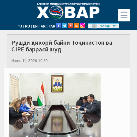
☰
|
|
|
|
"Ховар FM"
TJ
RU
EN
AR
FAR
Рушди ҳамкорӣ байни Тоҷикистон ва
CIPE баррасӣ шуд
Июнь 11, 2026 19:30