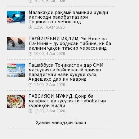
🕔
10:36, 6.Авг 2026
Малакаҳои рақамӣ заминаи рушди
иқтисоди рақобатпазири
Тоҷикистон мебошанд
🕔
11:30, 4.Авг 2026
ТАҒЙИРЁБИИ ИҚЛИМ. Эл-Нинё ва
Ла-Ниня – ду ҳодисаи табиие, ки ба
иқлими ҷаҳон таъсир мерасонанд
🕔
10:00, 4.Авг 2026
Ташаббуси Тоҷикистон дар СММ:
масъулияти байнинаслӣ ҳамчун
парадигмаи нави ҳуқуқи сулҳ.
Андешаҳо дар ин маврид
🕔
14:00, 2.Авг 2026
ТАВСИЯҲОИ МУФИД. Доир ба
манфиат ва хусусияти табобатии
хӯрокҳои миллӣ
🕔
13:30, 2.Авг 2026
Ҳамаи маводҳои бахш