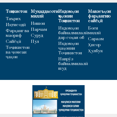
Тоҷикистон
Муқаддасоти
Иқдомҳои
Мавзеъҳои
миллӣ
ҷаҳонии
фарҳангию
Таърих
Тоҷикистон
сайёҳӣ
Нишон
Иқтисодӣ
Иқдомҳои
Боғи
Парчам
Фарҳанг ва
байналмилалӣ
миллӣ
маориф
Суруд
дар соҳаи об
Саразм
Сайёҳӣ
Пул
Иқдомҳои
Ҳисор
Тоҷикистон
ҷаҳонии
Ҳулбук
ва ҷомеаи
Тоҷикистон
ҷаҳон
Наврӯз
байналмилалӣ
шуд