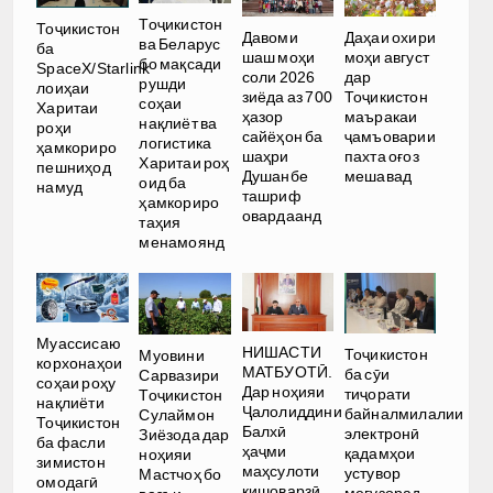
Тоҷикистон
Тоҷикистон
Давоми
Даҳаи охири
ва Беларус
ба
шаш моҳи
моҳи август
бо мақсади
SpaceX/Starlink
соли 2026
дар
рушди
лоиҳаи
зиёда аз 700
Тоҷикистон
соҳаи
Харитаи
ҳазор
маъракаи
нақлиёт ва
роҳи
сайёҳон ба
ҷамъоварии
логистика
ҳамкориро
шаҳри
пахта оғоз
Харитаи роҳ
пешниҳод
Душанбе
мешавад
оид ба
намуд
ташриф
ҳамкориро
овардаанд
таҳия
менамоянд
Муассисаю
НИШАСТИ
Тоҷикистон
Муовини
корхонаҳои
МАТБУОТӢ.
ба сӯи
Сарвазири
соҳаи роҳу
Дар ноҳияи
тиҷорати
Тоҷикистон
нақлиёти
Ҷалолиддини
байналмилалии
Сулаймон
Тоҷикистон
Балхӣ
электронӣ
Зиёзода дар
ба фасли
ҳаҷми
қадамҳои
ноҳияи
зимистон
маҳсулоти
устувор
Мастчоҳ бо
омодагӣ
кишоварзӣ