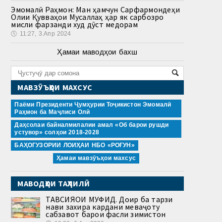
Эмомалӣ Раҳмон: Ман ҳамчун Сарфармондеҳи
Олии Қувваҳои Мусаллаҳ ҳар як сарбозро
мисли фарзанди худ дӯст медорам
🕔
11:27, 3.Апр 2024
Ҳамаи маводҳои бахш
МАВЗӮЪҲОИ МАХСУС
Паёми Президенти Ҷумҳурии Тоҷикистон Эмомалӣ
Раҳмон ба Маҷлиси Олӣ
Даҳсолаи байналмилалии амал «Об барои рушди
устувор» солҳои 2018-2028
БАҲОГУЗОРИИ ЛОИҲАИ НБО «РОҒУН»
Ҳамаи мавзӯъҳои махсус
МАВОДҲОИ ТАҲЛИЛӢ
ТАВСИЯҲОИ МУФИД. Доир ба тарзи
нави захира кардани меваҷоту
сабзавот барои фасли зимистон