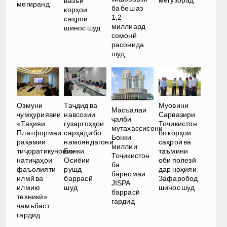
мегузорад
вазъи
мегиранд
ба беш аз
корҳои
1,2
саҳроӣ
миллиард
шинос шуд
сомонӣ
расонида
шуд
Озмуни
Таҷдид ва
Муовини
Масъалаи
ҷумҳуриявии
навсозии
Сарвазири
ҷалби
«Таҳияи
гузаргоҳҳои
Тоҷикистон
мутахассисони
Платформаи
сарҳадӣ бо
бо корҳои
Бонки
рақамии
намояндагони
саҳроӣ ва
миллии
тиҷоратикунонии
Бонки
таъмини
Тоҷикистон
натиҷаҳои
Осиёии
оби полезӣ
ба
фаъолияти
рушд
дар ноҳияи
барномаи
илмӣ ва
баррасӣ
Зафаробод
JISPA
илмию
шуд
шинос шуд
баррасӣ
техникӣ»
гардид
ҷамъбаст
гардид