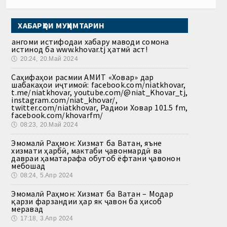
ХАБАРҲОИ МУҲИМТАРИН
Ҳангоми истифодаи хабару маводи сомона
истинод ба www.khovar.tj ҳатмӣ аст!
🕔
20:24, 20.Май 2024
Саҳифаҳои расмии АМИТ «Ховар» дар
шабакаҳои иҷтимоӣ: facebook.com/niatkhovar,
t.me/niatkhovar, youtube.com/@niat_Khovar_tj,
instagram.com/niat_khovar/,
twitter.com/niatkhovar, Радиои Ховар 101.5 fm,
facebook.com/khovarfm/
🕔
08:23, 20.Май 2024
Эмомалӣ Раҳмон: Хизмат ба Ватан, яъне
хизмати ҳарбӣ, мактаби ҷавонмардӣ ва
давраи ҳаматарафа обутоб ёфтани ҷавонон
мебошад
🕔
08:24, 5.Апр 2024
Эмомалӣ Раҳмон: Хизмат ба Ватан – Модар
қарзи фарзандии ҳар як ҷавон ба ҳисоб
меравад
🕔
17:18, 3.Апр 2024