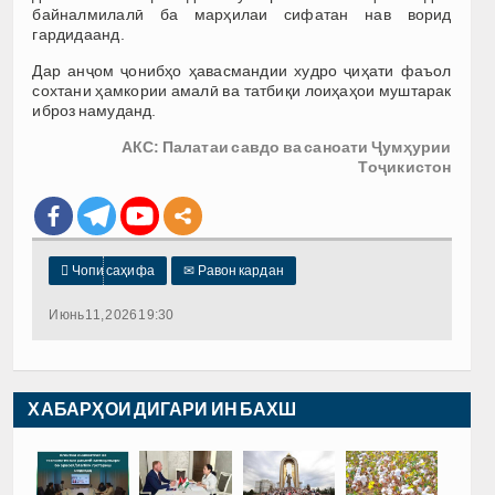
байналмилалӣ ба марҳилаи сифатан нав ворид
гардидаанд.
Дар анҷом
ҷонибҳо ҳавасмандии худр
о ҷиҳати фаъол
сохтани ҳамкори
и амалӣ ва татбиқи лоиҳаҳои муштарак
иброз намуданд.
АКС: Палатаи савдо ва саноати Ҷумҳурии
Тоҷикистон

Чопи саҳифа
✉
Равон кардан
Июнь 11, 2026 19:30
ХАБАРҲОИ ДИГАРИ ИН БАХШ