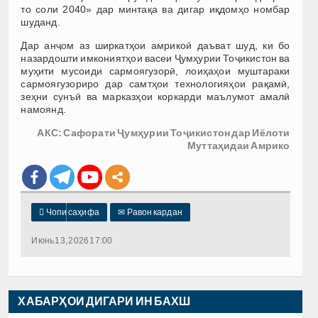
то соли 2040» дар минтақа ва дигар иқдомҳо номбар
шуданд.
Дар анҷом аз ширкатҳои амрикоӣ даъват шуд, ки бо
назардошти имкониятҳои васеи Ҷумҳурии Тоҷикистон ва
муҳити мусоиди сармоягузорӣ, лоиҳаҳои муштараки
сармоягузориро дар самтҳои технологияҳои рақамӣ,
зеҳни сунъӣ ва марказҳои коркарди маълумот амалӣ
намоянд.
АКС: Сафорати Ҷумҳурии Тоҷикистон дар Иёлоти
Муттаҳидаи Амрико

Чопи саҳифа
✉
Равон кардан
Июнь 13, 2026 17:00
ХАБАРҲОИ ДИГАРИ ИН БАХШ