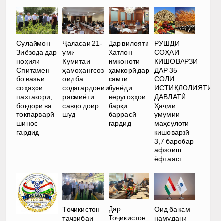
РУШДИ
Сулаймон
Ҷаласаи 21-
Дар вилояти
СОҲАИ
Зиёзода дар
уми
Хатлон
КИШОВАРЗӢ
ноҳияи
Кумитаи
имконоти
ДАР 35
Спитамен
ҳамоҳангсоз
ҳамкорӣ дар
СОЛИ
бо вазъи
оид ба
самти
ИСТИҚЛОЛИЯТИ
соҳаҳои
содагардонии
бунёди
ДАВЛАТӢ.
пахтакорӣ,
расмиёти
неругоҳҳои
Ҳаҷми
боғдорӣ ва
савдо доир
барқӣ
умумии
токпарварӣ
шуд
баррасӣ
маҳсулоти
шинос
гардид
кишоварзӣ
гардид
3,7 баробар
афзоиш
ёфтааст
Дар
Тоҷикистон
Оид ба кам
Тоҷикистон
таҷрибаи
намудани