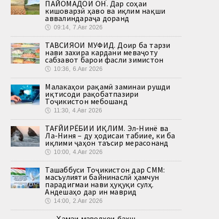
ПАЙОМАДҲОИ ОН. Дар соҳаи
кишоварзӣ ҳаво ва иқлим нақши
аввалиндараҷа доранд
🕔
09:14, 7.Авг 2026
ТАВСИЯҲОИ МУФИД. Доир ба тарзи
нави захира кардани меваҷоту
сабзавот барои фасли зимистон
🕔
10:36, 6.Авг 2026
Малакаҳои рақамӣ заминаи рушди
иқтисоди рақобатпазири
Тоҷикистон мебошанд
🕔
11:30, 4.Авг 2026
ТАҒЙИРЁБИИ ИҚЛИМ. Эл-Нинё ва
Ла-Ниня – ду ҳодисаи табиие, ки ба
иқлими ҷаҳон таъсир мерасонанд
🕔
10:00, 4.Авг 2026
Ташаббуси Тоҷикистон дар СММ:
масъулияти байнинаслӣ ҳамчун
парадигмаи нави ҳуқуқи сулҳ.
Андешаҳо дар ин маврид
🕔
14:00, 2.Авг 2026
Ҳамаи маводҳои бахш