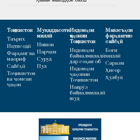
Тоҷикистон
Муқаддасоти
Иқдомҳои
Мавзеъҳои
миллӣ
ҷаҳонии
фарҳангию
Таърих
Тоҷикистон
сайёҳӣ
Нишон
Иқтисодӣ
Иқдомҳои
Боғи
Парчам
Фарҳанг ва
байналмилалӣ
миллӣ
маориф
Суруд
дар соҳаи об
Саразм
Сайёҳӣ
Пул
Иқдомҳои
Ҳисор
Тоҷикистон
ҷаҳонии
Ҳулбук
ва ҷомеаи
Тоҷикистон
ҷаҳон
Наврӯз
байналмилалӣ
шуд