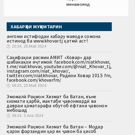
менамоянд
ХАБАРҲОИ МУҲИМТАРИН
Ҳангоми истифодаи хабару маводи сомона
истинод ба www.khovar.tj ҳатмӣ аст!
🕔
20:24, 20.Май 2024
Саҳифаҳои расмии АМИТ «Ховар» дар
шабакаҳои иҷтимоӣ: facebook.com/niatkhovar,
t.me/niatkhovar, youtube.com/@niat_Khovar_tj,
instagram.com/niat_khovar/,
twitter.com/niatkhovar, Радиои Ховар 101.5 fm,
facebook.com/khovarfm/
🕔
08:23, 20.Май 2024
Эмомалӣ Раҳмон: Хизмат ба Ватан, яъне
хизмати ҳарбӣ, мактаби ҷавонмардӣ ва
давраи ҳаматарафа обутоб ёфтани ҷавонон
мебошад
🕔
08:24, 5.Апр 2024
Эмомалӣ Раҳмон: Хизмат ба Ватан – Модар
қарзи фарзандии ҳар як ҷавон ба ҳисоб