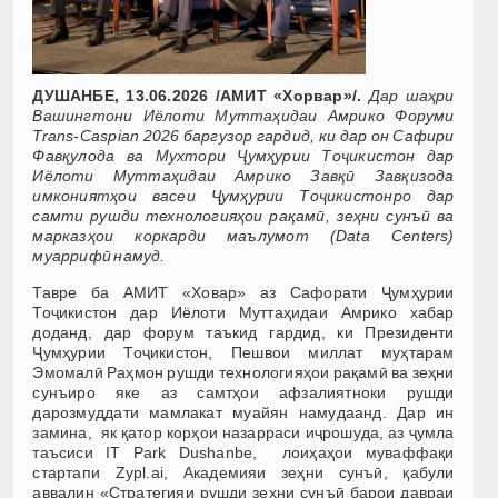
ДУШАНБЕ, 13.06.2026 /АМИТ «Хорвар»/.
Дар шаҳри
Вашингтони Иёлоти Муттаҳидаи Амрико Форуми
Trans-Caspian 2026 баргузор гардид, ки дар он Сафири
Фавқулода ва Мухтори Ҷумҳурии Тоҷикистон дар
Иёлоти Муттаҳидаи Амрико Завқӣ Завқизода
имкониятҳои васеи Ҷумҳурии Тоҷикистонро дар
самти рушди технологияҳои рақамӣ, зеҳни сунъӣ ва
марказҳои коркарди маълумот (Data Centers)
муаррифӣ намуд.
Тавре ба АМИТ «Ховар» аз Сафорати Ҷумҳурии
Тоҷикистон дар Иёлоти Муттаҳидаи Амрико хабар
доданд, дар форум таъкид гардид, ки Президенти
Ҷумҳурии Тоҷикистон, Пешвои миллат муҳтарам
Эмомалӣ Раҳмон рушди технологияҳои рақамӣ ва зеҳни
сунъиро яке аз самтҳои афзалиятноки рушди
дарозмуддати мамлакат муайян намудаанд. Дар ин
замина, як қатор корҳои назарраси иҷрошуда, аз ҷумла
таъсиси IT Park Dushanbe, лоиҳаҳои муваффақи
стартапи Zypl.ai, Академияи зеҳни сунъӣ, қабули
аввалин «Стратегияи рушди зеҳни сунъӣ барои давраи