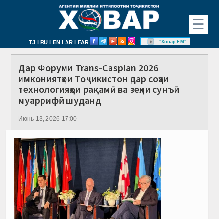
☰
|
|
|
|
"Ховар FM"
TJ
RU
EN
AR
FAR
Дар Форуми Trans-Caspian 2026
имкониятҳои Тоҷикистон дар соҳаи
технологияҳои рақамӣ ва зеҳни сунъӣ
муаррифӣ шуданд
Июнь 13, 2026 17:00