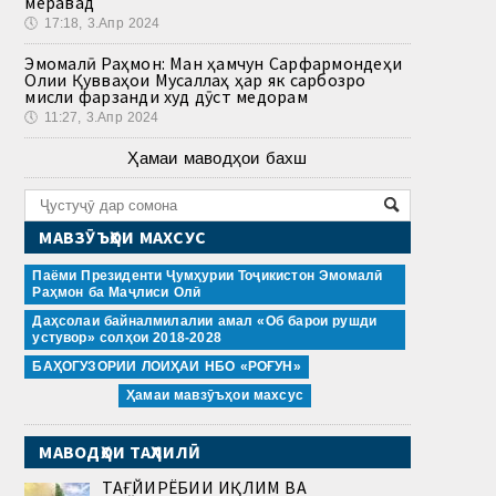
меравад
🕔
17:18, 3.Апр 2024
Эмомалӣ Раҳмон: Ман ҳамчун Сарфармондеҳи
Олии Қувваҳои Мусаллаҳ ҳар як сарбозро
мисли фарзанди худ дӯст медорам
🕔
11:27, 3.Апр 2024
Ҳамаи маводҳои бахш
МАВЗӮЪҲОИ МАХСУС
Паёми Президенти Ҷумҳурии Тоҷикистон Эмомалӣ
Раҳмон ба Маҷлиси Олӣ
Даҳсолаи байналмилалии амал «Об барои рушди
устувор» солҳои 2018-2028
БАҲОГУЗОРИИ ЛОИҲАИ НБО «РОҒУН»
Ҳамаи мавзӯъҳои махсус
МАВОДҲОИ ТАҲЛИЛӢ
ТАҒЙИРЁБИИ ИҚЛИМ ВА