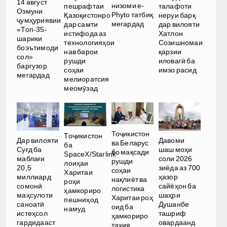
14 август
низоми e-
пешрафтаи
талафоти
Озмуни
Phyto татбиқ
Қазоқистонро
неруи барқ
ҷумҳуриявии
мегардад
дар самти
дар вилояти
«Топ-35-
истифода аз
Хатлон
шарики
технологияҳои
Созишномаи
боэътимоди
нав барои
қарзии
сол»
рушди
иловагӣ ба
баргузор
соҳаи
имзо расид
мегардад
мелиоратсия
меомӯзад
Тоҷикистон
Тоҷикистон
Дар вилояти
Давоми
ва Беларус
ба
Суғд ба
шаш моҳи
бо мақсади
SpaceX/Starlink
маблағи
соли 2026
рушди
лоиҳаи
20,5
зиёда аз 700
соҳаи
Харитаи
миллиард
ҳазор
нақлиёт ва
роҳи
сомонӣ
сайёҳон ба
логистика
ҳамкориро
маҳсулоти
шаҳри
Харитаи роҳ
пешниҳод
саноатӣ
Душанбе
оид ба
намуд
истеҳсол
ташриф
ҳамкориро
гардидааст
овардаанд
таҳия