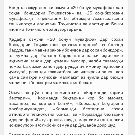
Бояд тазаккур дод, ки озмуни «20 бонуи муваффақ дар
соҳаи бонкдории Тоҷикистон» ва «25 соҳибкорзани
муваффақи Тоҷикистон» бо ибтикори Ассотсиатсияи
ташкилотҳои молиявии Тоҷикистон ва дастгирии Бонки
миллии Тоҷикистон баргузор гардид.
Ҳадафи озмуни «20 бонуи муваффақ дар соҳаи
бонкдории Тоҷикистон» ҳавасмангардонӣ ва баланд
бардоштани мавқеи занону бонувон дар соҳаи бонкдорӣ,
аз ҷумла дар баланд бардоштани вазъи иқтисодию
иҷтимоии занон дар ҷомеаи муосир, ҷалби таваҷҷуҳи
ҷомеа ба саҳми занон дар рушди иҷтимоиву иқтисодии
ҷумҳурӣ, раванди тақвиятбахшии иштироки занон дар
ҳама самтҳои иқтисоди мамлакат аз ҷумла дар бахши
молиявию бонкдории мамлакат мебошад.
Озмун аз рӯи панҷ номинатсия- «Корманди қарзии
беҳтарин», «Корманди беҳтарини кор бо амонат,
пасандоз, ва кортҳои бонкӣ», «Корманди беҳтарини
роҳбарикунанда», «Корманди беҳтарини соҳаи
иттилооти технологии бонкӣ» ва «Корманди беҳтарин
идораи фаръӣ» гузаронида шуда, маросими тантанавии
ҷоизасупории ғолибони озмун дар Душанбе доир шуд.
Ташкил ва баргузории чунин озмунҳо барои ҳавасманд