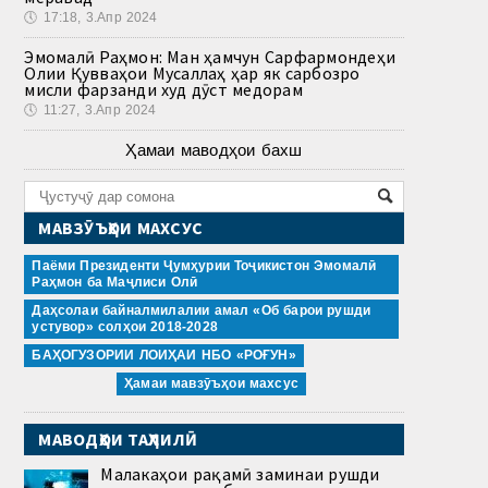
🕔
17:18, 3.Апр 2024
Эмомалӣ Раҳмон: Ман ҳамчун Сарфармондеҳи
Олии Қувваҳои Мусаллаҳ ҳар як сарбозро
мисли фарзанди худ дӯст медорам
🕔
11:27, 3.Апр 2024
Ҳамаи маводҳои бахш
МАВЗӮЪҲОИ МАХСУС
Паёми Президенти Ҷумҳурии Тоҷикистон Эмомалӣ
Раҳмон ба Маҷлиси Олӣ
Даҳсолаи байналмилалии амал «Об барои рушди
устувор» солҳои 2018-2028
БАҲОГУЗОРИИ ЛОИҲАИ НБО «РОҒУН»
Ҳамаи мавзӯъҳои махсус
МАВОДҲОИ ТАҲЛИЛӢ
Малакаҳои рақамӣ заминаи рушди