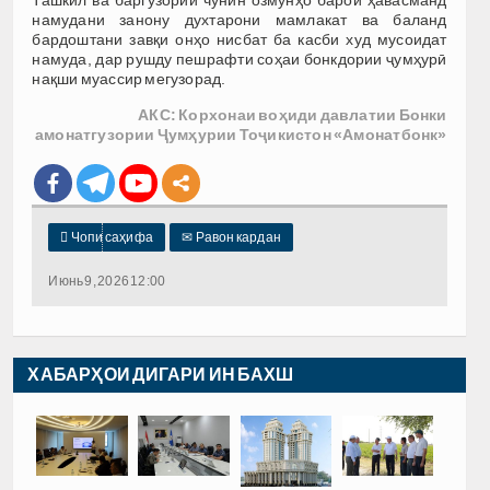
намудани занону духтарони мамлакат ва баланд
бардоштани завқи онҳо нисбат ба касби худ мусоидат
намуда, дар рушду пешрафти соҳаи бонкдории ҷумҳурӣ
нақши муассир мегузорад.
АКС: Корхонаи воҳиди давлатии Бонки
амонатгузории Ҷумҳурии Тоҷикистон «Амонатбонк»

Чопи саҳифа
✉
Равон кардан
Июнь 9, 2026 12:00
ХАБАРҲОИ ДИГАРИ ИН БАХШ