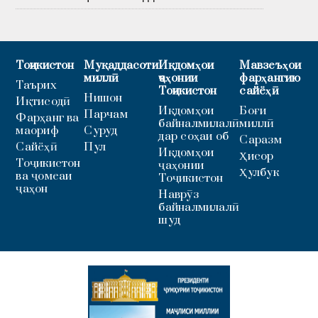
Тоҷикистон
Муқаддасоти
Иқдомҳои
Мавзеъҳои
миллӣ
ҷаҳонии
фарҳангию
Таърих
Тоҷикистон
сайёҳӣ
Нишон
Иқтисодӣ
Иқдомҳои
Боғи
Парчам
Фарҳанг ва
байналмилалӣ
миллӣ
маориф
Суруд
дар соҳаи об
Саразм
Сайёҳӣ
Пул
Иқдомҳои
Ҳисор
Тоҷикистон
ҷаҳонии
Ҳулбук
ва ҷомеаи
Тоҷикистон
ҷаҳон
Наврӯз
байналмилалӣ
шуд