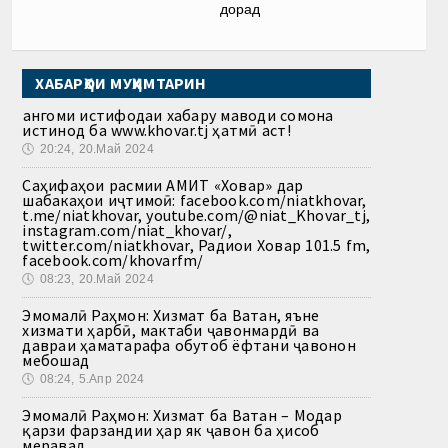
дорад
ХАБАРҲОИ МУҲИМТАРИН
Ҳангоми истифодаи хабару маводи сомона
истинод ба www.khovar.tj ҳатмӣ аст!
🕔
20:24, 20.Май 2024
Саҳифаҳои расмии АМИТ «Ховар» дар
шабакаҳои иҷтимоӣ: facebook.com/niatkhovar,
t.me/niatkhovar, youtube.com/@niat_Khovar_tj,
instagram.com/niat_khovar/,
twitter.com/niatkhovar, Радиои Ховар 101.5 fm,
facebook.com/khovarfm/
🕔
08:23, 20.Май 2024
Эмомалӣ Раҳмон: Хизмат ба Ватан, яъне
хизмати ҳарбӣ, мактаби ҷавонмардӣ ва
давраи ҳаматарафа обутоб ёфтани ҷавонон
мебошад
🕔
08:24, 5.Апр 2024
Эмомалӣ Раҳмон: Хизмат ба Ватан – Модар
қарзи фарзандии ҳар як ҷавон ба ҳисоб
меравад