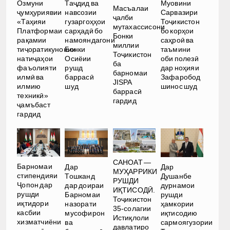
Озмуни
Таҷдид ва
Муовини
Масъалаи
ҷумҳуриявии
навсозии
Сарвазири
ҷалби
«Таҳияи
гузаргоҳҳои
Тоҷикистон
мутахассисони
Платформаи
сарҳадӣ бо
бо корҳои
Бонки
рақамии
намояндагони
саҳроӣ ва
миллии
тиҷоратикунонии
Бонки
таъмини
Тоҷикистон
натиҷаҳои
Осиёии
оби полезӣ
ба
фаъолияти
рушд
дар ноҳияи
барномаи
илмӣ ва
баррасӣ
Зафаробод
JISPA
илмию
шуд
шинос шуд
баррасӣ
техникӣ»
гардид
ҷамъбаст
гардид
САНОАТ —
Барномаи
Дар
Дар
МУҲАРРИКИ
стипендияи
Тошканд
Душанбе
РУШДИ
Ҷопон дар
дар доираи
дурнамои
ИҚТИСОДӢ.
рушди
Барномаи
рушди
Тоҷикистон
иқтидори
назорати
ҳамкории
35-солагии
касбии
мусофирон
иқтисодию
Истиқлоли
хизматчиёни
ва
сармоягузории
давлатиро