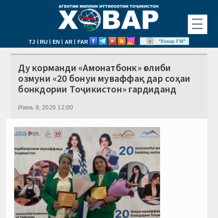
☰
|
|
|
|
"Ховар FM"
TJ
RU
EN
AR
FAR
Ду корманди «Амонатбонк» ғолиби
озмуни «20 бонуи муваффақ дар соҳаи
бонкдории Тоҷикистон» гардиданд
Июнь 9, 2026 12:00