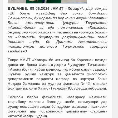
ДУШАНБЕ, 09.06.2026 /АМИТ «Ховар»/.
Дар озмуни
«20 бонуи муваффақ дар соҳаи бонкдории
Тоҷикистон», ду корманди Корхонаи воҳиди давлатии
Бонки амонатгузории Ҷумҳурии Тоҷикистон
«Амонатбонк» аз рӯи номинатсияи «Корманди
беҳтарини кор бо амонат, пасандоз ва кортҳои бонкӣ»
ва «Корманди беҳтарини роҳбарикунанда» ғолиб
дониста шуда, бо Дипломи Ассотсиатсияи
ташкилотҳои молиявии Тоҷикистон сарфароз
гардиданд.
Тавре АМИТ «Ховар» бо истинод ба Корхонаи воҳиди
давлатии Бонки амонатгузории Ҷумҳурии Тоҷикистон
«Амонатбонк» хабар медиҳад, ғолибони озмун сардори
шуъбаи рушди ҳамкорӣ ва ҷамъбасти ҳисоботҳои
департаменти пардохти нафақа ва кортҳои бонкӣ
Нодира Ҳамзаева ва мудири филиали №42- митақаи
Бохтари вилояти Хатлон Гулҷаҳон Юсуфзода мебошанд.
Ғолибон барои фаъолияти назаррасу намунавӣ,
таҷрибаву малакаи баланди касбӣ, саҳмгузорӣ дар
рушду пешрафти соҳаи бонкдории мамлакат, иштироки
фаъолона дар чорабиниҳои ҷамъиятиву фарҳангӣ
интихоб карда шуданд.