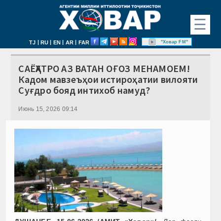
☰
|
|
|
|
"Ховар FM"
TJ
RU
EN
AR
FAR
САЁҲАТРО АЗ ВАТАН ОҒОЗ МЕНАМОЕМ!
Кадом мавзеъҳои истироҳатии вилояти
Суғдро бояд интихоб намуд?
Июнь 15, 2026 09:14