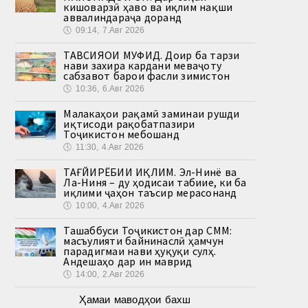
кишоварзӣ ҳаво ва иқлим нақши
аввалиндараҷа доранд
🕔
09:14, 7.Авг 2026
ТАВСИЯҲОИ МУФИД. Доир ба тарзи
нави захира кардани меваҷоту
сабзавот барои фасли зимистон
🕔
10:36, 6.Авг 2026
Малакаҳои рақамӣ заминаи рушди
иқтисоди рақобатпазири
Тоҷикистон мебошанд
🕔
11:30, 4.Авг 2026
ТАҒЙИРЁБИИ ИҚЛИМ. Эл-Нинё ва
Ла-Ниня – ду ҳодисаи табиие, ки ба
иқлими ҷаҳон таъсир мерасонанд
🕔
10:00, 4.Авг 2026
Ташаббуси Тоҷикистон дар СММ:
масъулияти байнинаслӣ ҳамчун
парадигмаи нави ҳуқуқи сулҳ.
Андешаҳо дар ин маврид
🕔
14:00, 2.Авг 2026
Ҳамаи маводҳои бахш