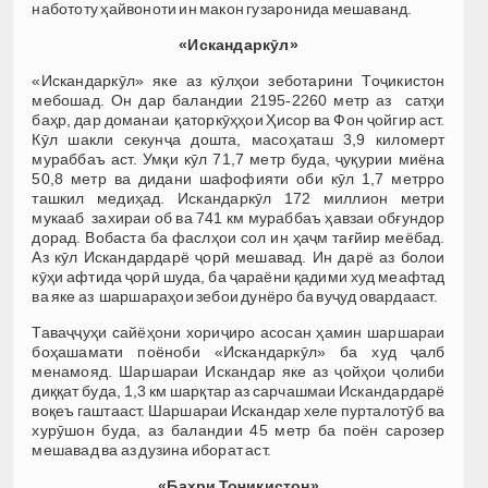
набототу ҳайвоноти ин макон гузаронида мешаванд.
«Искандаркӯл»
«Искандаркӯл» яке аз кӯлҳои зеботарини Тоҷикистон
мебошад. Он дар баландии 2195-2260 метр аз сатҳи
баҳр, дар доманаи қаторкӯҳҳои Ҳисор ва Фон ҷойгир аст.
Кӯл шакли секунҷа дошта, масоҳаташ 3,9 киломерт
мураббаъ аст. Умқи кӯл 71,7 метр буда, ҷуқурии миёна
50,8 метр ва дидани шафофияти оби кӯл 1,7 метрро
ташкил медиҳад. Искандаркӯл 172 миллион метри
мукааб захираи об ва 741 км мураббаъ ҳавзаи обғундор
дорад. Вобаста ба фаслҳои сол ин ҳаҷм тағйир меёбад.
Аз кӯл Искандардарё ҷорӣ мешавад. Ин дарё аз болои
кӯҳи афтида ҷорӣ шуда, ба ҷараёни қадими худ меафтад
ва яке аз шаршараҳои зебои дунёро ба вуҷуд овардааст.
Таваҷҷуҳи сайёҳони хориҷиро асосан ҳамин шаршараи
боҳашамати поёноби «Искандаркӯл» ба худ ҷалб
менамояд. Шаршараи Искандар яке аз ҷойҳои ҷолиби
диққат буда, 1,3 км шарқтар аз сарчашмаи Искандардарё
воқеъ гаштааст. Шаршараи Искандар хеле пурталотӯб ва
хурӯшон буда, аз баландии 45 метр ба поён сарозер
мешавад ва аз дузина иборат аст.
«Баҳри Тоҷикистон»