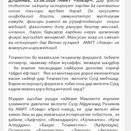
ДУШАНБЕ, 15.06.2026 /АМИТ «Ховар»/.
Дар фасли
тобистон саёҳату истироҳат кардан ба саломатии
инсон таъсири мусбат дорад. Он хусусияти
шифобахшӣ дошта, иммунитетро мустаҳкам
намуда, фишори равонӣ ва рӯҳафтодагиро коҳиш
медиҳад, фаъолияти дилу рагҳоро беҳтар месозад,
инчунин барои барқарор кардани неруи ҷисмониву
фикрӣ мусоидат менамояд. Махсусан агар ин саёхат
ва истироҳат дар Ватан гузарад. АМИТ «Ховар» ин
мавзуъро шарҳ медиҳад.
Тоҷикистон бо мавзеъҳои таърихиву фарҳангӣ, табиати
нотакрор, чашмаву обҳои мусаффо, меваҳои шаҳдбор
ба макони писандидаи сайёҳони дохилию хориҷӣ
табдил ёфтааст.
Яке аз минтақаҳои дорои имкониятҳои
васеи сайёҳӣ дар Тоҷикистон -вилояти Суғд мебошад.
Барои истироҳату фароғати тобистона дар вилояти Суғд
кадом мевзеъҳоро бояд интихоб кард?
Мудири шуъбаи рушди сайёҳии Мақомоти иҷроияи
ҳокимияти давлатии вилояти Суғд Абдумаҷид Рахимов
ба АМИТ «Ховар» иброз намуд, ки дар вилоят айни
замон беш аз даҳ мавзеъҳои истироҳатии тобистона, аз
қабили, «Ҳафткӯл», «Искандаркӯл», «Кӯликалон», «Кӯли
Алоуддин», «Баҳри Тоҷикистон» (Қайроққум),
Осоишгоҳи «Баҳористон», «Зумрад», «Аксикон»,