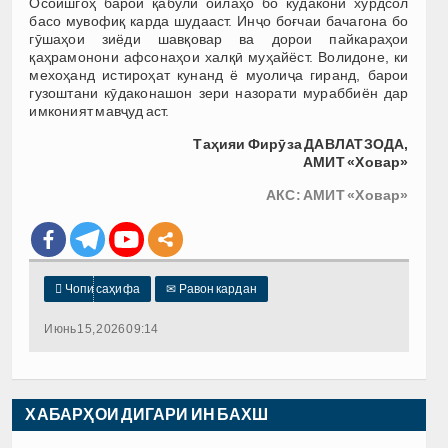
Осоишгоҳ барои қабули оилаҳо бо кӯдакони хурдсол
басо мувофиқ карда шудааст. Инҷо боғчаи бачагона бо
гӯшаҳои зиёди шавқовар ва дорои пайкараҳои
қаҳрамонони афсонаҳои халқӣ муҳайёст. Волидоне, ки
мехоҳанд истироҳат кунанд ё муолиҷа гиранд, барои
гузоштани кӯдаконашон зери назорати мураббиён дар
имконият мавҷуд аст.
Таҳияи Фирӯза ДАВЛАТЗОДА,
АМИТ «Ховар»
АКС: АМИТ «Ховар»

Чопи саҳифа
✉
Равон кардан
Июнь 15, 2026 09:14
ХАБАРҲОИ ДИГАРИ ИН БАХШ