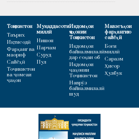
Тоҷикистон
Муқаддасоти
Иқдомҳои
Мавзеъҳои
миллӣ
ҷаҳонии
фарҳангию
Таърих
Тоҷикистон
сайёҳӣ
Нишон
Иқтисодӣ
Иқдомҳои
Боғи
Парчам
Фарҳанг ва
байналмилалӣ
миллӣ
маориф
Суруд
дар соҳаи об
Саразм
Сайёҳӣ
Пул
Иқдомҳои
Ҳисор
Тоҷикистон
ҷаҳонии
Ҳулбук
ва ҷомеаи
Тоҷикистон
ҷаҳон
Наврӯз
байналмилалӣ
шуд