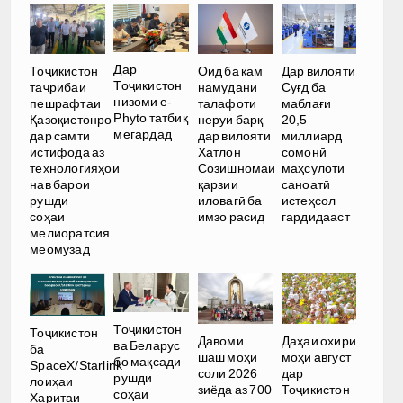
Дар
Тоҷикистон
Оид ба кам
Дар вилояти
Тоҷикистон
таҷрибаи
намудани
Суғд ба
низоми e-
пешрафтаи
талафоти
маблағи
Phyto татбиқ
Қазоқистонро
неруи барқ
20,5
мегардад
дар самти
дар вилояти
миллиард
истифода аз
Хатлон
сомонӣ
технологияҳои
Созишномаи
маҳсулоти
нав барои
қарзии
саноатӣ
рушди
иловагӣ ба
истеҳсол
соҳаи
имзо расид
гардидааст
мелиоратсия
меомӯзад
Тоҷикистон
Тоҷикистон
Давоми
Даҳаи охири
ва Беларус
ба
шаш моҳи
моҳи август
бо мақсади
SpaceX/Starlink
соли 2026
дар
рушди
лоиҳаи
зиёда аз 700
Тоҷикистон
соҳаи
Харитаи