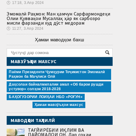
🕔
17:18, 3.Апр 2024
Эмомалӣ Раҳмон: Ман ҳамчун Сарфармондеҳи
Олии Қувваҳои Мусаллаҳ ҳар як сарбозро
мисли фарзанди худ дӯст медорам
🕔
11:27, 3.Апр 2024
Ҳамаи маводҳои бахш
МАВЗӮЪҲОИ МАХСУС
Паёми Президенти Ҷумҳурии Тоҷикистон Эмомалӣ
Раҳмон ба Маҷлиси Олӣ
Даҳсолаи байналмилалии амал «Об барои рушди
устувор» солҳои 2018-2028
БАҲОГУЗОРИИ ЛОИҲАИ НБО «РОҒУН»
Ҳамаи мавзӯъҳои махсус
МАВОДҲОИ ТАҲЛИЛӢ
ТАҒЙИРЁБИИ ИҚЛИМ ВА
ПАЙОМАДҲОИ ОН. Дар соҳаи