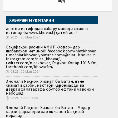
шуд
ХАБАРҲОИ МУҲИМТАРИН
Ҳангоми истифодаи хабару маводи сомона
истинод ба www.khovar.tj ҳатмӣ аст!
🕔
20:24, 20.Май 2024
Саҳифаҳои расмии АМИТ «Ховар» дар
шабакаҳои иҷтимоӣ: facebook.com/niatkhovar,
t.me/niatkhovar, youtube.com/@niat_Khovar_tj,
instagram.com/niat_khovar/,
twitter.com/niatkhovar, Радиои Ховар 101.5 fm,
facebook.com/khovarfm/
🕔
08:23, 20.Май 2024
Эмомалӣ Раҳмон: Хизмат ба Ватан, яъне
хизмати ҳарбӣ, мактаби ҷавонмардӣ ва
давраи ҳаматарафа обутоб ёфтани ҷавонон
мебошад
🕔
08:24, 5.Апр 2024
Эмомалӣ Раҳмон: Хизмат ба Ватан – Модар
қарзи фарзандии ҳар як ҷавон ба ҳисоб
меравад