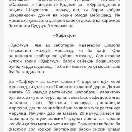
«Саразм», «Панҷакенти Қадим» ва «Хуррамдара»-и
ноҳияи Шаҳристон мавҷуд аст, ки барои қабули
шаҳрвандони дохил ва хориҷ омода мебошанд. Ин
мавзеъҳо ҳамасола ҳазорон сайёҳи дохилӣ ва хориҷиро
ба вилояти Суғд ҷалб менамоянд.
«Ҳафткӯл»
«Ҳафткӯл» яке аз зеботарин мавзеъҳои шимоли
Тоҷикистон маҳсуб мешавад, ки бо ҳафт кӯли
рангорангаш сайёҳонро ҳайрон мекунад. Дар атрофи
кӯлҳои водии «Ҳафткӯл» барои сайёҳон бошишгоҳҳо
бунёд карда шудаанд. То ба ин мавзеъ роҳи мошингард
бунёд гардидааст.
Ба «Ҳафткӯл» аз самти шимол 4 дарёчаи шӯх ҷорӣ
мешавад, ки ҳар яке то 10 километр дарозӣ дорад. Дар ин
мавзеъ 65 намуди растаниҳои шифобахш, дарахтону
буттаҳо, аз ҷумла, бурс, арча, санавбар, сафедор, ангат,
настаран, зирк, буттаҳои паҳншуда, растаниҳои
марғзорӣ, даштӣ ва нимбиёбонӣ ва дигар гулу растаниҳо
мерӯянд. Инчунин дар ин мавзеъ 20 намуд ҳайвон ва
парандаи гуногуни мавсимӣ сукунат дошта, аз тарафи
шуъбаи ҳифзи муҳити зисти шаҳри Панҷакент вобаста ба
фаслҳои сол корҳои биотехникӣ барои ҳифзи олами