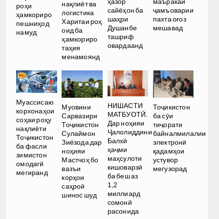
ҳазор
маъракаи
нақлиёт ва
роҳи
сайёҳон ба
ҷамъоварии
логистика
ҳамкориро
шаҳри
пахта оғоз
Харитаи роҳ
пешниҳод
Душанбе
мешавад
оид ба
намуд
ташриф
ҳамкориро
овардаанд
таҳия
менамоянд
Муассисаю
НИШАСТИ
Тоҷикистон
Муовини
корхонаҳои
МАТБУОТӢ.
ба сӯи
Сарвазири
соҳаи роҳу
Дар ноҳияи
тиҷорати
Тоҷикистон
нақлиёти
Ҷалолиддини
байналмилалии
Сулаймон
Тоҷикистон
Балхӣ
электронӣ
Зиёзода дар
ба фасли
ҳаҷми
қадамҳои
ноҳияи
зимистон
маҳсулоти
устувор
Мастчоҳ бо
омодагӣ
кишоварзӣ
мегузорад
вазъи
мегиранд
ба беш аз
корҳои
1,2
саҳроӣ
миллиард
шинос шуд
сомонӣ
расонида