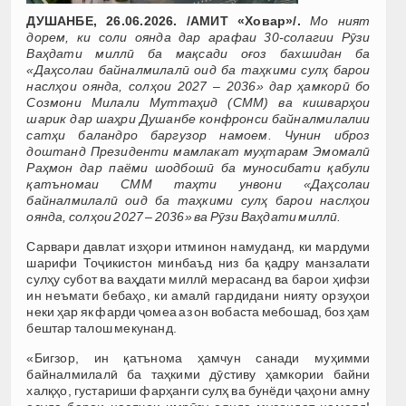
ДУШАНБЕ, 26.06.2026. /АМИТ «Ховар»/.
Мо ният
дорем, ки соли оянда дар арафаи 30-солагии Рӯзи
Ваҳдати миллӣ ба мақсади оғоз бахшидан ба
«Даҳсолаи байналмилалӣ оид ба таҳкими сулҳ барои
наслҳои оянда, солҳои 2027 – 2036» дар ҳамкорӣ бо
Созмони Милали Муттаҳид (СММ) ва кишварҳои
шарик дар шаҳри Душанбе конфронси байналмилалии
сатҳи баландро баргузор намоем. Чунин иброз
доштанд Президенти мамлакат муҳтарам Эмомалӣ
Раҳмон дар паёми шодбошӣ ба муносибати қабули
қатъномаи СММ таҳти унвони «Даҳсолаи
байналмилалӣ оид ба таҳкими сулҳ барои наслҳои
оянда, солҳои 2027 – 2036» ва Рӯзи Ваҳдати миллӣ.
Сарвари давлат изҳори итминон намуданд, ки мардуми
шарифи Тоҷикистон минбаъд низ ба қадру манзалати
сулҳу субот ва ваҳдати миллӣ мерасанд ва барои ҳифзи
ин неъмати бебаҳо, ки амалӣ гардидани нияту орзуҳои
неки ҳар як фарди ҷомеа аз он вобаста мебошад, боз ҳам
бештар талош мекунанд.
«Бигзор, ин қатънома ҳамчун санади муҳимми
байналмилалӣ ба таҳкими дӯстиву ҳамкории байни
халқҳо, густариши фарҳанги сулҳ ва бунёди ҷаҳони амну