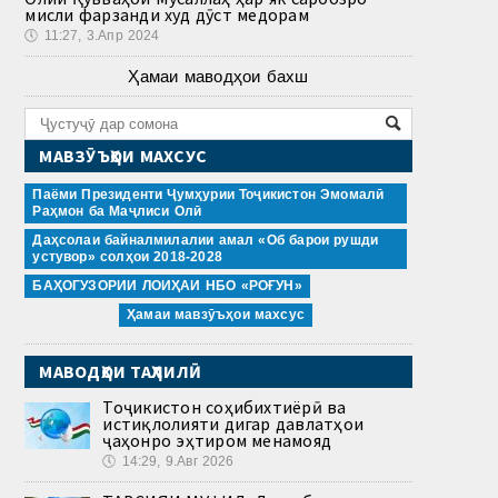
мисли фарзанди худ дӯст медорам
🕔
11:27, 3.Апр 2024
Ҳамаи маводҳои бахш
МАВЗӮЪҲОИ МАХСУС
Паёми Президенти Ҷумҳурии Тоҷикистон Эмомалӣ
Раҳмон ба Маҷлиси Олӣ
Даҳсолаи байналмилалии амал «Об барои рушди
устувор» солҳои 2018-2028
БАҲОГУЗОРИИ ЛОИҲАИ НБО «РОҒУН»
Ҳамаи мавзӯъҳои махсус
МАВОДҲОИ ТАҲЛИЛӢ
Тоҷикистон соҳибихтиёрӣ ва
истиқлолияти дигар давлатҳои
ҷаҳонро эҳтиром менамояд
🕔
14:29, 9.Авг 2026