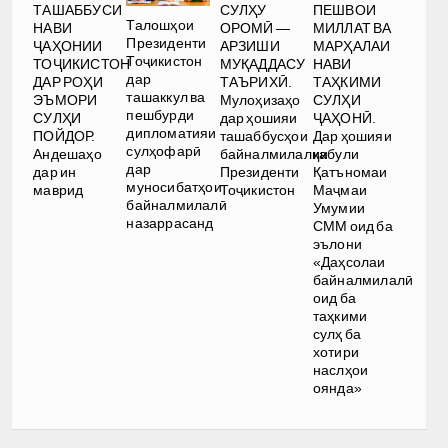
ТАШАББУСИ
СУЛҲУ
ПЕШВОИ
Талошҳои
НАВИ
ОРОМӢ —
МИЛЛАТ ВА
Президенти
ҶАҲОНИИ
АРЗИШИ
МАРҲАЛАИ
Тоҷикистон
ТОҶИКИСТОН
МУҚАДДАСУ
НАВИ
дар
ДАР РОҲИ
ТАЪРИХӢ.
ТАҲКИМИ
ташаккул ва
ЭЪМОРИ
Мулоҳизаҳо
СУЛҲИ
пешбурди
СУЛҲИ
дар ҳошияи
ҶАҲОНӢ.
дипломатияи
ПОЙДОР.
ташаббусҳои
Дар ҳошияи
сулҳофарӣ
Андешаҳо
байналмилалии
қабули
дар
дар ин
Президенти
Қатъномаи
муносибатҳои
маврид
Тоҷикистон
Маҷмаи
байналмилалӣ
Умумии
назаррасанд
СММ оид ба
эълони
«Даҳсолаи
байналмилалӣ
оид ба
таҳкими
сулҳ ба
хотири
наслҳои
оянда»