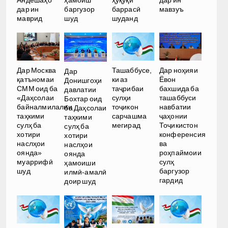
Андешаҳо
ҳамоиш
ҳуқуқӣ
дар ин
дар ин
баргузор
баррасӣ
мавзуъ
маврид
шуд
шуданд
Дар Москва
Ташаббусе,
Дар ноҳияи
Дар
қатъномаи
ки аз
Ёвон
Донишгоҳи
СММ оид ба
таҷрибаи
бахшида ба
давлатии
«Даҳсолаи
сулҳи
ташаббуси
Бохтар оид
байналмилалии
тоҷикон
навбатии
ба Даҳсолаи
таҳкими
сарчашма
ҷаҳонии
таҳкими
сулҳ ба
мегирад
Тоҷикистон
сулҳ ба
хотири
конференсия
хотири
наслҳои
ва
наслҳои
оянда»
роҳпаймоии
оянда
муаррифӣ
сулҳ
ҳамоиши
шуд
баргузор
илмӣ-амалӣ
гардид
доир шуд