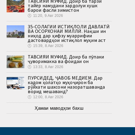
ТАВСИЯИ МУФИД. Доир ба тарзи
тайёр намудани зардолуи хушк
барои фасли зимистон
🕔
11:20, 9.Авг 2026
35-СОЛАГИИ ИСТИҚЛОЛИ ДАВЛАТӢ
ВА ОСОРХОНАИ МИЛЛӢ. Нақши ин
ниҳод дар ҳифзу муаррифии
дастовардҳои истиқлол муҳим аст
🕔
15:39, 8.Авг 2026
ТАВСИЯИ МУФИД. Доир ба пӯпаки
ҷуворимакка ва фоидаи он
🕔
13:33, 8.Авг 2026
ПУРСИДЕД, ҶАВОБ МЕДИҲЕМ. Дар
кадом ҳолатҳо муҳоҷирон ба
рӯйхати шахсони назоратшаванда
ворид мешаванд?
🕔
12:00, 8.Авг 2026
Ҳамаи маводҳои бахш