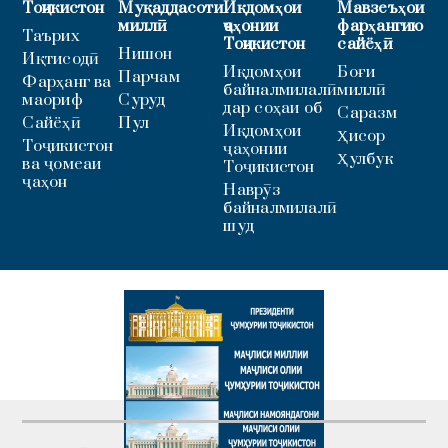
Тоҷикистон
Муқаддасоти
Иқдомҳои
Мавзеъҳои
миллӣ
ҷаҳонии
фарҳангию
Таърих
Тоҷикистон
сайёҳӣ
Нишон
Иқтисодӣ
Иқдомҳои
Боғи
Парчам
Фарҳанг ва
байналмилалӣ
миллӣ
маориф
Суруд
дар соҳаи об
Саразм
Сайёҳӣ
Пул
Иқдомҳои
Ҳисор
Тоҷикистон
ҷаҳонии
Ҳулбук
ва ҷомеаи
Тоҷикистон
ҷаҳон
Наврӯз
байналмилалӣ
шуд