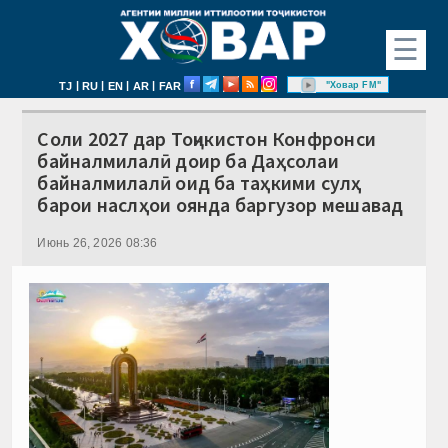
☰
|
|
|
|
"Ховар FM"
TJ
RU
EN
AR
FAR
Соли 2027 дар Тоҷикистон Конфронси
байналмилалӣ доир ба Даҳсолаи
байналмилалӣ оид ба таҳкими сулҳ
барои наслҳои оянда баргузор мешавад
Июнь 26, 2026 08:36