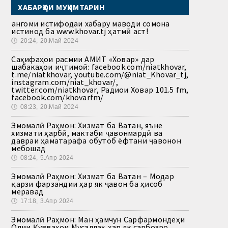
ХАБАРҲОИ МУҲИМТАРИН
Ҳангоми истифодаи хабару маводи сомона
истинод ба www.khovar.tj ҳатмӣ аст!
🕔
20:24, 20.Май 2024
Саҳифаҳои расмии АМИТ «Ховар» дар
шабакаҳои иҷтимоӣ: facebook.com/niatkhovar,
t.me/niatkhovar, youtube.com/@niat_Khovar_tj,
instagram.com/niat_khovar/,
twitter.com/niatkhovar, Радиои Ховар 101.5 fm,
facebook.com/khovarfm/
🕔
08:23, 20.Май 2024
Эмомалӣ Раҳмон: Хизмат ба Ватан, яъне
хизмати ҳарбӣ, мактаби ҷавонмардӣ ва
давраи ҳаматарафа обутоб ёфтани ҷавонон
мебошад
🕔
08:24, 5.Апр 2024
Эмомалӣ Раҳмон: Хизмат ба Ватан – Модар
қарзи фарзандии ҳар як ҷавон ба ҳисоб
меравад
🕔
17:18, 3.Апр 2024
Эмомалӣ Раҳмон: Ман ҳамчун Сарфармондеҳи
Олии Қувваҳои Мусаллаҳ ҳар як сарбозро