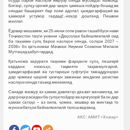
осуда барои наслҳои имрӯзу оянда мусоидат намояд!
Бигзор, сулҳу оромӣ дар ҷаҳон ҳамеша пойдор бошад ва
ояндаи башарият бар пояи адолат, ҳамдигарфаҳмӣ ва
ҳамкорӣ устувор гардад!,-изҳор доштанд Пешвои
миллат.
Ёдовар мешавем, ки 25 июни соли равон ташаббуси нави
Тоҷикистон таҳти унвони «Даҳсолаи байналмилалӣ оид
ба таҳкими сулҳ барои наслҳои оянда, солҳои 2027 –
2036» бо қатъномаи Маҷмаи Умумии Созмони Милали
Муттаҳид қабул гардид.
Қатънома зарурати таҳкими фарҳанги сулҳ, пешгирӣ
кардани низоъҳо, тақвияти таҳаммулгароӣ,
ҳамдигарфаҳмӣ ва густариши гуфтугӯи тамаддунҳоро
дар ҷомеаи ҷаҳонӣ ҳамчун заминаи зиндагии шоистаи
наслҳои оянда таъкид менамояд.
Санади мазкур аз ҳамаи давлатҳо даъват менамояд, ки
дар роҳи расидан ба сулҳи пойдор ва арҷгузорӣ ба он дар
ҳамаи сатҳҳо – аз оила, ҷомеа, кишвар ва минтақа то
муносибатҳои байналмилалӣ талош варзанд.
АКС: АМИТ «Ховар»