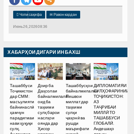

Чопи саҳифа
✉
Равон кардан
Июнь 26, 2026 08:36
ХАБАРҲОИ ДИГАРИ ИН БАХШ
Ташаббуси
Доир ба
Ташаббусҳои
ДИПЛОМАТИЯИ
Тоҷикистон
Даҳсолаи
байналмилалии
СУЛҲОФАРИНИИ
дар СММ:
байналмилалӣ
Пешвои
ТОҶИКИСТОН:
масъулияти
оид ба
миллат дар
АЗ
байнинаслӣ
таҳкими
таҳкими
ТАҶРИБАИ
ҳамчун
сулҳ барои
сулҳи
МИЛЛӢ ТО
парадигмаи
наслҳои
ҷаҳонӣ ва
ТАШАББУСИ
нави ҳуқуқи
оянда дар
рушди
ГЛОБАЛӢ.
сулҳ.
Ҳисор
маърифати
Андешаҳо