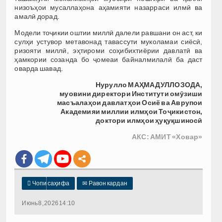
низоъҳои мусаллаҳона аҳамияти назарраси илмӣ ва
амалӣ дорад.
Модели тоҷикии оштии миллӣ далели равшани он аст, ки
сулҳи устувор метавонад тавассути муколамаи сиёсӣ,
ризояти миллӣ, эҳтироми соҳибихтиёрии давлатӣ ва
ҳамкории созанда бо ҷомеаи байналмилалӣ ба даст
оварда шавад.
Нурулло МАҲМАДУЛЛОЗОДА,
муовини директори Институти омӯзиши
масъалаҳои
давлатҳои Осиё ва Аврупои
Академияи миллии илмҳои Тоҷикистон,
доктори илмҳои ҳуқуқшиносӣ
АКС: АМИТ «Ховар»

Чопи саҳифа
✉
Равон кардан
Июнь 8, 2026 14:10