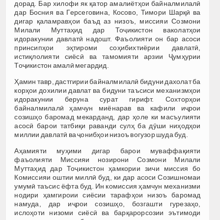
дорад. Бар хилофи як қатор амалиётҳои байналмилалӣ
дар Босния ва Герсеговина, Косово, Тимори Шарқӣ ва
дигар қаламравҳои баъд аз низоъ, миссияи Созмони
Милали Муттаҳид дар Тоҷикистон ваколатҳои
идоракунии давлатӣ надошт. Фаъолияти он бар асоси
принсипҳои эҳтироми соҳибихтиёрии давлатӣ,
истиқлолияти сиёсӣ ва тамомияти арзии Ҷумҳурии
Тоҷикистон амалӣ мегардид.
Ҳамин тавр, дастгирии байналмилалӣ бидуни дахолат ба
корҳои дохилии давлат ва бидуни таъсиси механизмҳои
идоракунии беруна сурат гирифт. Сохторҳои
байналмилалӣ ҳамчун миёнарав ва кафили иҷрои
созишҳо баромад мекарданд, дар ҳоле ки масъулияти
асосӣ барои татбиқи раванди сулҳ ба дӯши ниҳодҳои
миллии давлатӣ ва ҷонибҳои низоъ вогузор шуда буд.
Аҳамияти муҳими дигар барои муваффақияти
фаъолияти Миссияи нозирони Созмони Милали
Муттаҳид дар Тоҷикистон ҳамкории зичи миссия бо
Комиссияи оштии миллӣ буд, ки дар асоси Созишномаи
умумӣ таъсис ёфта буд. Ин комиссия ҳамчун механизми
нодири ҳамгироии сиёсии тарафҳои низоъ баромад
намуда, дар иҷрои созишҳо, бозгашти гурезаҳо,
ислоҳоти низоми сиёсӣ ва барқарорсозии эътимоди