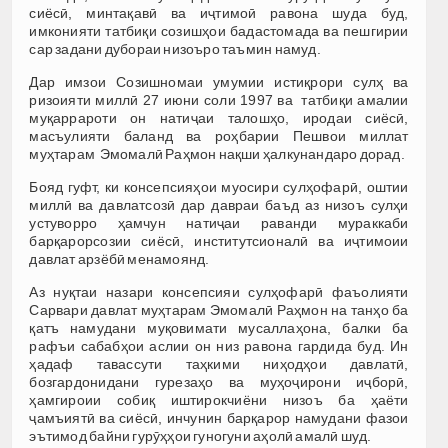
сиёсӣ, минтақавӣ ва иҷтимоӣ равона шуда буд,
имконияти татбиқи созишҳои бадастомада ва пешгирии
сар задани дубораи низоъро таъмин намуд.
Дар имзои Созишномаи умумии истиқрори сулҳ ва
ризоияти миллӣ 27 июни соли 1997 ва татбиқи амалии
муқаррароти он натиҷаи талошҳо, иродаи сиёсӣ,
масъулияти баланд ва роҳбарии Пешвои миллат
муҳтарам Эмомалӣ Раҳмон нақши ҳалкунандаро дорад.
Бояд гуфт, ки консепсияҳои муосири сулҳофарӣ, оштии
миллӣ ва давлатсозӣ дар давраи баъд аз низоъ сулҳи
устуворро ҳамчун натиҷаи раванди мураккаби
барқарорсозии сиёсӣ, институтсионалӣ ва иҷтимоии
давлат арзёбӣ менамоянд.
Аз нуқтаи назари консепсияи сулҳофарӣ фаъолияти
Сарвари давлат муҳтарам Эмомалӣ Раҳмон на танҳо ба
қатъ намудани муқовимати мусаллаҳона, балки ба
рафъи сабабҳои аслии он низ равона гардида буд. Ин
ҳадаф тавассути таҳкими ниҳодҳои давлатӣ,
бозгардонидани гурезаҳо ва муҳоҷирони иҷборӣ,
ҳамгироии собиқ иштирокчиёни низоъ ба ҳаёти
ҷамъиятӣ ва сиёсӣ, инчунин барқарор намудани фазои
эътимод байни гурӯҳҳои гуногуни аҳолӣ амалӣ шуд.