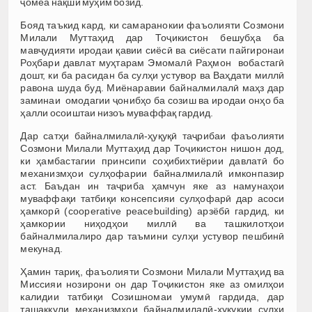
ҷомеа нақши муҳим бозид.
Бояд таъкид кард, ки самаранокии фаъолияти Созмони
Милали Муттаҳид дар Тоҷикистон бешубҳа ба
мавҷудияти иродаи қавии сиёсӣ ва сиёсати пайгиронаи
Роҳбари давлат муҳтарам Эмомалӣ Раҳмон вобастагӣ
дошт, ки ба расидан ба сулҳи устувор ва Ваҳдати миллӣ
равона шуда буд. Миёнаравии байналмилалӣ маҳз дар
заминаи омодагии ҷонибҳо ба созиш ва иродаи онҳо ба
ҳалли осоиштаи низоъ муваффақ гардид.
Дар сатҳи байналмилалӣ-ҳуқуқӣ таҷрибаи фаъолияти
Созмони Милали Муттаҳид дар Тоҷикистон нишон дод,
ки ҳамбастагии принсипи соҳибихтиёрии давлатӣ бо
механизмҳои сулҳофарии байналмилалӣ имконпазир
аст. Баъдан ин таҷриба ҳамчун яке аз намунаҳои
муваффақи татбиқи консепсияи сулҳофарӣ дар асоси
ҳамкорӣ (cooperative peacebuilding) арзёбӣ гардид, ки
ҳамкории ниҳодҳои миллӣ ва ташкилотҳои
байналмилалиро дар таъмини сулҳи устувор пешбинӣ
мекунад.
Ҳамин тариқ, фаъолияти Созмони Милали Муттаҳид ва
Миссияи нозирони он дар Тоҷикистон яке аз омилҳои
калидии татбиқи Созишномаи умумӣ гардида, дар
ташаккули механизмҳои байналмилалӣ-ҳуқуқии сулҳи