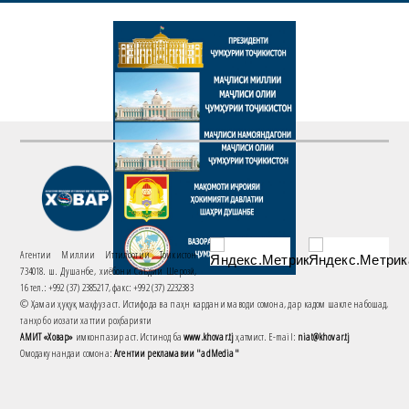
Агентии Миллии Иттилоотии Тоҷикистон
734018. ш. Душанбе, хиёбони Саъдии Шерозӣ,
16 тел.: +992 (37) 2385217, факс: +992 (37) 2232383
© Ҳамаи ҳуқуқ маҳфуз аст. Истифода ва паҳн кардани маводи сомона, дар кадом шакле набошад,
танҳо бо иҷозати хаттии роҳбарияти
АМИТ «Ховар»
имконпазир аст. Истинод ба
www.khovar.tj
ҳатмист. E-mail:
niat@khovar.tj
Омодакунандаи сомона:
Агентии рекламавии "adMedia"