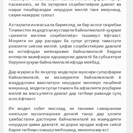
пасазнизоъ, ки ба эҳтироми соҳибихтиёрии давлат ва
нақши пешбарандаи ниҳодҳои миллӣ такя мекунанд,
саҳми назаррас гузошт.
Аз таҳлили ин масъала бармеояд, ки бар асоси таҷрибаи
Тоҷикистон як дидгоҳи мустақили байналмилалӣ-ҳуқуқии
«ризояти миллии соҳибихтиёр» ташаккул ёфтааст.
Моҳияти он дар расидан ба сулҳи устувор тавассути
ризоияти сиёсии миллӣ, ҳифзи соҳибихтиёрии давлатӣ
ва истифодаи миёнаравии байналмилалӣ бидуни
интиқоли вазифаҳои идоракунии давлатӣ ба субъектҳои
берунии ҳуқуқи байналмилалӣ ифода меёбад.
Дар муқоиса бо як қатор моделҳои муосири сулҳофарии
байналмилалӣ, ки маъмурияти байналмилалӣ ё
маҳдудсозии ваколатҳои ниҳодҳои миллиро пешбинӣ
мекунанд, модели сулҳи тоҷикон ба афзалияти роҳбарии
миллӣ ва масъулияти давлат дар татбиқи раванди сулҳ
асос ёфтааст.
Ин модел собит месозад, ки танзими самараноки
низоъҳои мусаллаҳонаи дохилӣ танҳо дар ҳолати
ҳамбастагии дастгирии байналмилалӣ ва мавҷудияти
ниҳодҳои қавии давлатӣ, ки дорои иродаи кофии сиёсӣ
барои татбиқи созишҳо мебошанд, имконпазир аст.