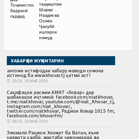
таҳқиқотии
Тоҷикистон
Шарқи
баррасӣ
Наздик ва
гардид
Осиёи
Ҷанубӣ
иштирок
намуд
ХАБАРҲОИ МУҲИМТАРИН
Ҳангоми истифодаи хабару маводи сомона
истинод ба www.khovar.tj ҳатмӣ аст!
🕔
20:24, 20.Май 2024
Саҳифаҳои расмии АМИТ «Ховар» дар
шабакаҳои иҷтимоӣ: facebook.com/niatkhovar,
t.me/niatkhovar, youtube.com/@niat_Khovar_tj,
instagram.com/niat_khovar/,
twitter.com/niatkhovar, Радиои Ховар 101.5 fm,
facebook.com/khovarfm/
🕔
08:23, 20.Май 2024
Эмомалӣ Раҳмон: Хизмат ба Ватан, яъне
хизмати ҳарбӣ, мактаби ҷавонмардӣ ва