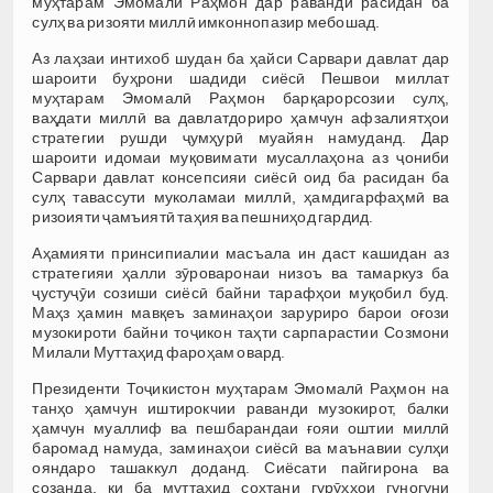
муҳтарам Эмомалӣ Раҳмон дар раванди расидан ба
сулҳ ва ризояти миллӣ имконнопазир мебошад.
Аз лаҳзаи интихоб шудан ба ҳайси Сарвари давлат дар
шароити буҳрони шадиди сиёсӣ Пешвои миллат
муҳтарам Эмомалӣ Раҳмон барқарорсозии сулҳ,
ваҳдати миллӣ ва давлатдориро ҳамчун афзалиятҳои
стратегии рушди ҷумҳурӣ муайян намуданд. Дар
шароити идомаи муқовимати мусаллаҳона аз ҷониби
Сарвари давлат консепсияи сиёсӣ оид ба расидан ба
сулҳ тавассути муколамаи миллӣ, ҳамдигарфаҳмӣ ва
ризоияти ҷамъиятӣ таҳия ва пешниҳод гардид.
Аҳамияти принсипиалии масъала ин даст кашидан аз
стратегияи ҳалли зӯроваронаи низоъ ва тамаркуз ба
ҷустуҷӯи созиши сиёсӣ байни тарафҳои муқобил буд.
Маҳз ҳамин мавқеъ заминаҳои заруриро барои оғози
музокироти байни тоҷикон таҳти сарпарастии Созмони
Милали Муттаҳид фароҳам овард.
Президенти Тоҷикистон муҳтарам Эмомалӣ Раҳмон на
танҳо ҳамчун иштирокчии раванди музокирот, балки
ҳамчун муаллиф ва пешбарандаи ғояи оштии миллӣ
баромад намуда, заминаҳои сиёсӣ ва маънавии сулҳи
ояндаро ташаккул доданд. Сиёсати пайгирона ва
созанда, ки ба муттаҳид сохтани гурӯҳҳои гуногуни