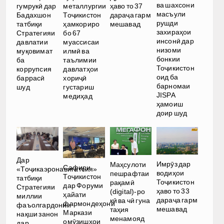
ва шахсони
гумрукӣ дар
металлургии
ҳаво то 37
масъули
Бадахшон
Тоҷикистон
дараҷа гарм
рушди
татбиқи
ҳамкориро
мешавад
захираҳои
Стратегияи
бо 67
инсонӣ дар
давлатии
муассисаи
низоми
муқовимат
илмӣ ва
бонкии
ба
таълимии
Тоҷикистон
коррупсия
давлатҳои
оид ба
баррасӣ
хориҷӣ
барномаи
шуд
густариш
JISPA
медиҳад
ҳамоиш
доир шуд
Дар
Имрӯз дар
Маҳсулоти
Сафири
«Тоҷикаэронавигатсия»
водиҳои
пешрафтаи
Тоҷикистон
татбиқи
Тоҷикистон
рақамӣ
дар Форуми
Стратегияи
ҳаво то 33
(digital)-ро
ҳайати
миллии
дараҷа гарм
кӣ ва чӣ гуна
фармондеҳони
фаъолгардонии
мешавад
таҳия
Маркази
нақши занон
менамояд
омӯзишҳои
дар