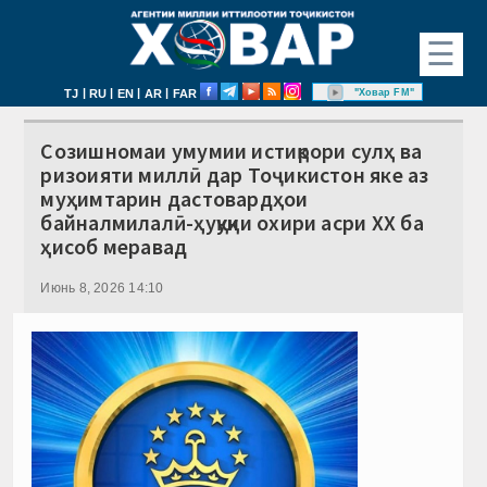
☰
|
|
|
|
"Ховар FM"
TJ
RU
EN
AR
FAR
Созишномаи умумии истиқрори сулҳ ва
ризоияти миллӣ дар Тоҷикистон яке аз
муҳимтарин дастовардҳои
байналмилалӣ-ҳуқуқии охири асри XX ба
ҳисоб меравад
Июнь 8, 2026 14:10