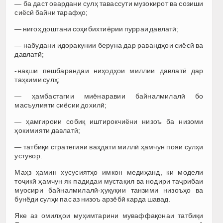
— ба даст овардани сулҳ тавассути музокирот ва созиши
сиёсӣ байни тарафҳо;
— нигоҳ доштани соҳибихтиёрии пурраи давлатӣ;
— набудани идоракунии беруна дар равандҳои сиёсӣ ва
давлатӣ;
-нақши пешбарандаи ниҳодҳои миллии давлатӣ дар
таҳкими сулҳ;
— ҳамбастагии миёнаравии байналмилалӣ бо
масъулияти сиёсии дохилӣ;
— ҳамгироии собиқ иштирокчиёни низоъ ба низоми
ҳокимияти давлатӣ;
— татбиқи стратегияи ваҳдати миллӣ ҳамчун пояи сулҳи
устувор.
Маҳз ҳамин хусусиятҳо имкон медиҳанд, ки модели
тоҷикӣ ҳамчун як падидаи мустақил ва нодири таҷрибаи
муосири байналмилалӣ-ҳуқуқии танзими низоъҳо ва
бунёди сулҳи пас аз низоъ арзёбӣ карда шавад.
Яке аз омилҳои муҳимтарини муваффақонаи татбиқи