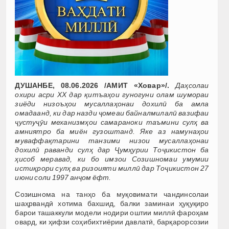
ДУШАНБЕ, 08.06.2026 /АМИТ «Ховар»/.
Даҳсолаи
охири асри XX дар қитъаҳои гуногуни олам шумораи
зиёди низоъҳои мусаллаҳонаи дохилӣ ба амла
омадаанд, ки дар назди ҷомеаи байналмилалӣ вазифаи
ҷустуҷӯи механизмҳои самараноки таъмини сулҳ ва
амниятро ба миён гузоштанд. Яке аз намунаҳои
муваффақтарини танзими низои мусаллаҳонаи
дохилӣ раванди сулҳ дар Ҷумҳурии Тоҷикистон ба
ҳисоб меравад, ки бо имзои Созишномаи умумии
истиқрори сулҳ ва ризоияти миллӣ дар Тоҷикистон 27
июни соли 1997 анҷом ёфт.
Созишнома на танҳо ба муқовимати чандинсолаи
шаҳрвандӣ хотима бахшид, балки заминаи ҳуқуқиро
барои ташаккули модели нодири оштии миллӣ фароҳам
овард, ки ҳифзи соҳибихтиёрии давлатӣ, барқарорсозии