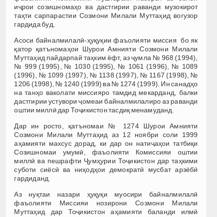
иҷрои созишномаҳо ва дастгирии раванди музокирот
таҳти сарпарастии Созмони Милали Муттаҳид вогузор
гардида буд.
Асоси байналмилалӣ-ҳуқуқии фаъолияти миссия бо як
қатор қатъномаҳои Шурои Амнияти Созмони Милали
Муттаҳид пайдарпай таҳким ёфт, аз ҷумла № 968 (1994),
№ 999 (1995), № 1030 (1995), № 1061 (1996), № 1089
(1996), № 1099 (1997), № 1138 (1997), № 1167 (1998), №
1206 (1998), № 1240 (1999) ва № 1274 (1999). Ин санадҳо
на танҳо ваколати миссияро тамдид мекарданд, балки
дастгирии устувори ҷомеаи байналмилалиро аз раванди
оштии миллӣ дар Тоҷикистон тасдиқ менамуданд.
Дар ин росто, қатъномаи № 1274 Шурои Амнияти
Созмони Милали Муттаҳид аз 12 ноябри соли 1999
аҳамияти махсус дорад, ки дар он натиҷаҳои татбиқи
Созишномаи умумӣ, фаъолияти Комиссияи оштии
миллӣ ва пешрафти Ҷумҳурии Тоҷикистон дар таҳкими
суботи сиёсӣ ва ниҳодҳои демократӣ мусбат арзёбӣ
гардиданд.
Аз нуқтаи назари ҳуқуқи муосири байналмилалӣ
фаъолияти Миссияи нозирони Созмони Милали
Муттаҳид дар Тоҷикистон аҳамияти баланди илмӣ