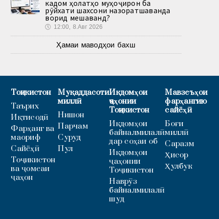
кадом ҳолатҳо муҳоҷирон ба
рӯйхати шахсони назоратшаванда
ворид мешаванд?
🕔
12:00, 8.Авг 2026
Ҳамаи маводҳои бахш
Тоҷикистон
Муқаддасоти
Иқдомҳои
Мавзеъҳои
миллӣ
ҷаҳонии
фарҳангию
Таърих
Тоҷикистон
сайёҳӣ
Нишон
Иқтисодӣ
Иқдомҳои
Боғи
Парчам
Фарҳанг ва
байналмилалӣ
миллӣ
маориф
Суруд
дар соҳаи об
Саразм
Сайёҳӣ
Пул
Иқдомҳои
Ҳисор
Тоҷикистон
ҷаҳонии
Ҳулбук
ва ҷомеаи
Тоҷикистон
ҷаҳон
Наврӯз
байналмилалӣ
шуд