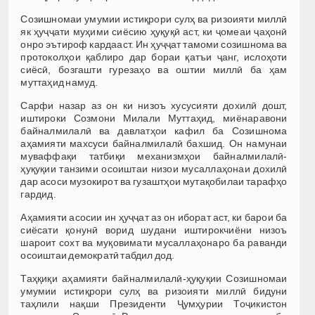
Созишномаи умумии истиқрори сулҳ ва ризоияти миллӣ
як ҳуҷҷати муҳими сиёсию ҳуқуқӣ аст, ки ҷомеаи ҷаҳонӣ
онро эътироф кардааст. Ин ҳуҷҷат тамоми созишнома ва
протоколҳои қаблиро дар бораи қатъи ҷанг, ислоҳоти
сиёсӣ, бозгашти гурезаҳо ва оштии миллӣ ба ҳам
муттаҳид намуд.
Сарфи назар аз он ки низоъ хусусияти дохилӣ дошт,
иштироки Созмони Милали Муттаҳид, миёнаравони
байналмилалӣ ва давлатҳои кафил ба Созишнома
аҳамияти махсуси байналмилалӣ бахшид. Он намунаи
муваффақи татбиқи механизмҳои байналмилалӣ-
ҳуқуқии танзими осоиштаи низои мусаллаҳонаи дохилӣ
дар асоси музокирот ва гузаштҳои мутақобилаи тарафҳо
гардид.
Аҳамияти асосии ин ҳуҷҷат аз он иборат аст, ки барои ба
сиёсати қонунӣ ворид шудани иштирокчиёни низоъ
шароит сохт ва муқовимати мусаллаҳонаро ба раванди
осоиштаи демократӣ табдил дод.
Таҳқиқи аҳамияти байналмилалӣ-ҳуқуқии Созишномаи
умумии истиқрори сулҳ ва ризоияти миллӣ бидуни
таҳлили нақши Президенти Ҷумҳурии Тоҷикистон