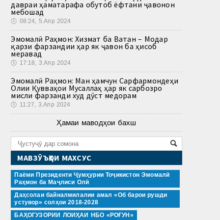
давраи ҳаматарафа обутоб ёфтани ҷавонон
мебошад
🕔
08:24, 5.Апр 2024
Эмомалӣ Раҳмон: Хизмат ба Ватан – Модар
қарзи фарзандии ҳар як ҷавон ба ҳисоб
меравад
🕔
17:18, 3.Апр 2024
Эмомалӣ Раҳмон: Ман ҳамчун Сарфармондеҳи
Олии Қувваҳои Мусаллаҳ ҳар як сарбозро
мисли фарзанди худ дӯст медорам
🕔
11:27, 3.Апр 2024
Ҳамаи маводҳои бахш
МАВЗӮЪҲОИ МАХСУС
Паёми Президенти Ҷумҳурии Тоҷикистон Эмомалӣ
Раҳмон ба Маҷлиси Олӣ
Даҳсолаи байналмилалии амал «Об барои рушди
устувор» солҳои 2018-2028
БАҲОГУЗОРИИ ЛОИҲАИ НБО «РОҒУН»