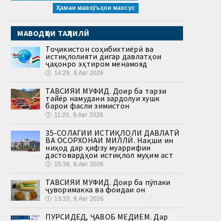
Ҳамаи мавзӯъҳои махсус
МАВОДҲОИ ТАҲЛИЛӢ
Тоҷикистон соҳибихтиёрӣ ва
истиқлолияти дигар давлатҳои
ҷаҳонро эҳтиром менамояд
🕔
14:29, 9.Авг 2026
ТАВСИЯИ МУФИД. Доир ба тарзи
тайёр намудани зардолуи хушк
барои фасли зимистон
🕔
11:20, 9.Авг 2026
35-СОЛАГИИ ИСТИҚЛОЛИ ДАВЛАТӢ
ВА ОСОРХОНАИ МИЛЛӢ. Нақши ин
ниҳод дар ҳифзу муаррифии
дастовардҳои истиқлол муҳим аст
🕔
15:39, 8.Авг 2026
ТАВСИЯИ МУФИД. Доир ба пӯпаки
ҷуворимакка ва фоидаи он
🕔
13:33, 8.Авг 2026
ПУРСИДЕД, ҶАВОБ МЕДИҲЕМ. Дар