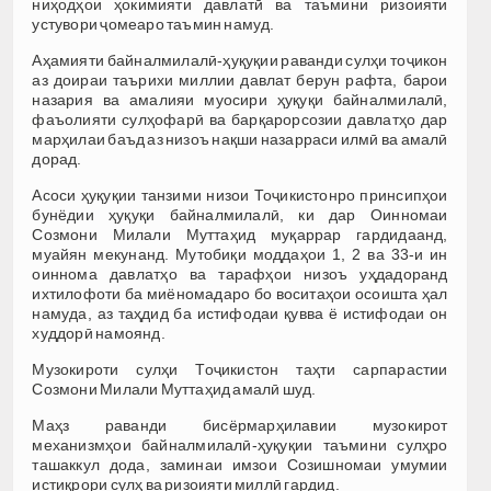
ниҳодҳои ҳокимияти давлатӣ ва таъмини ризоияти
устувори ҷомеаро таъмин намуд.
Аҳамияти байналмилалӣ-ҳуқуқии раванди сулҳи тоҷикон
аз доираи таърихи миллии давлат берун рафта, барои
назария ва амалияи муосири ҳуқуқи байналмилалӣ,
фаъолияти сулҳофарӣ ва барқарорсозии давлатҳо дар
марҳилаи баъд аз низоъ нақши назарраси илмӣ ва амалӣ
дорад.
Асоси ҳуқуқии танзими низои Тоҷикистонро принсипҳои
бунёдии ҳуқуқи байналмилалӣ, ки дар Оинномаи
Созмони Милали Муттаҳид муқаррар гардидаанд,
муайян мекунанд. Мутобиқи моддаҳои 1, 2 ва 33-и ин
оиннома давлатҳо ва тарафҳои низоъ уҳдадоранд
ихтилофоти ба миёномадаро бо воситаҳои осоишта ҳал
намуда, аз таҳдид ба истифодаи қувва ё истифодаи он
худдорӣ намоянд.
Музокироти сулҳи Тоҷикистон таҳти сарпарастии
Созмони Милали Муттаҳид амалӣ шуд.
Маҳз раванди бисёрмарҳилавии музокирот
механизмҳои байналмилалӣ-ҳуқуқии таъмини сулҳро
ташаккул дода, заминаи имзои Созишномаи умумии
истиқрори сулҳ ва ризоияти миллӣ гардид.