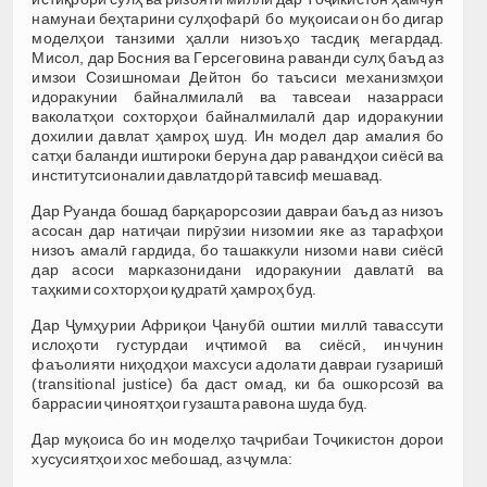
намунаи беҳтарини сулҳофарӣ бо муқоисаи он бо дигар
моделҳои танзими ҳалли низоъҳо тасдиқ мегардад.
Мисол, дар Босния ва Герсеговина раванди сулҳ баъд аз
имзои Созишномаи Дейтон бо таъсиси механизмҳои
идоракунии байналмилалӣ ва тавсеаи назарраси
ваколатҳои сохторҳои байналмилалӣ дар идоракунии
дохилии давлат ҳамроҳ шуд. Ин модел дар амалия бо
сатҳи баланди иштироки беруна дар равандҳои сиёсӣ ва
институтсионалии давлатдорӣ тавсиф мешавад.
Дар Руанда бошад барқарорсозии давраи баъд аз низоъ
асосан дар натиҷаи пирӯзии низомии яке аз тарафҳои
низоъ амалӣ гардида, бо ташаккули низоми нави сиёсӣ
дар асоси марказонидани идоракунии давлатӣ ва
таҳкими сохторҳои қудратӣ ҳамроҳ буд.
Дар Ҷумҳурии Африқои Ҷанубӣ оштии миллӣ тавассути
ислоҳоти густурдаи иҷтимоӣ ва сиёсӣ, инчунин
фаъолияти ниҳодҳои махсуси адолати давраи гузаришӣ
(transitional justice) ба даст омад, ки ба ошкорсозӣ ва
баррасии ҷиноятҳои гузашта равона шуда буд.
Дар муқоиса бо ин моделҳо таҷрибаи Тоҷикистон дорои
хусусиятҳои хос мебошад, аз ҷумла: