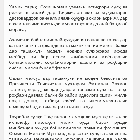
Ҳамин тариқ, Созишномаи умумии истиқрори сулҳ ва
ризоияти миллӣ дар Тоҷикистон яке аз муҳимтарин
дастовардҳои байналмилалӣ-ҳуқуқии охири асри XX дар
соҳаи танзими низоъҳои мусаллаҳонаи дохилӣ ба ҳисоб
меравад.
Аҳамияти байналмилалӣ-ҳуқуқии ин санад на танҳо дар
қатъи ҷанги шаҳрвандӣ ва таъмини оштии миллӣ, балки
дар ташаккули модели нодири сулҳофарӣ ифода
меёбад, ки бар асоси ҳамбастагии миёнаравии
байналмилалӣ, соҳибихтиёрии давлатӣ ва роҳбарии
сиёсии миллӣ бунёд ёфтааст.
Саҳми махсус дар ташаккули ин модел бевосита ба
Президенти Тоҷикистон муҳтарам Эмомалӣ Раҳмон
тааллуқ дорад, ки дар давраи танзими сулҳ на танҳо
роҳбари давлат, балки ба ҳайси идеологи оштии миллӣ
нақш дошта, татбиқи сиёсӣ ва институтсионалии
созишҳои бадастомадаро таъмин намуд.
Таҷрибаи сулҳи Тоҷикистон як модели мустақили ҳалли
ихтилофу низоъҳои миллӣ буда, барои рушди
минбаъдаи ҳуқуқи байналмилалӣ, такмили фаъолияти
Созмони Милали Муттаҳид дар соҳаи сулҳ ва амният ва
ташаккули механизмҳои муосири пешгирӣ ва ҳалли