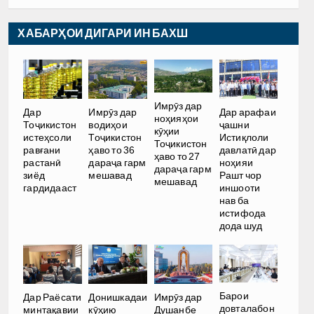
ХАБАРҲОИ ДИГАРИ ИН БАХШ
Имрӯз дар
Дар
Имрӯз дар
Дар арафаи
ноҳияҳои
Тоҷикистон
водиҳои
ҷашни
кӯҳии
истеҳсоли
Тоҷикистон
Истиқлоли
Тоҷикистон
равғани
ҳаво то 36
давлатӣ дар
ҳаво то 27
растанӣ
дараҷа гарм
ноҳияи
дараҷа гарм
зиёд
мешавад
Рашт чор
мешавад
гардидааст
иншооти
нав ба
истифода
дода шуд
Барои
Дар Раёсати
Донишкадаи
Имрӯз дар
довталабон
минтақавии
кӯҳию
Душанбе