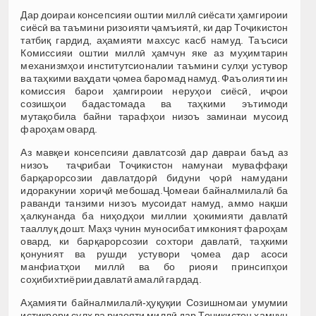
Дар доираи консепсияи оштии миллӣ сиёсати ҳамгироии
сиёсӣ ва таъмини ризоияти ҷамъиятӣ, ки дар Тоҷикистон
татбиқ гардид, аҳамияти махсус касб намуд. Таъсиси
Комиссияи оштии миллӣ ҳамчун яке аз муҳимтарин
механизмҳои институтсионалии таъмини сулҳи устувор
ва таҳкими ваҳдати ҷомеа баромад намуд. Фаъолияти ин
комиссия барои ҳамгироии неруҳои сиёсӣ, иҷрои
созишҳои бадастомада ва таҳкими эътимоди
мутақобила байни тарафҳои низоъ заминаи мусоид
фароҳам овард.
Аз мавқеи консепсияи давлатсозӣ дар давраи баъд аз
низоъ таҷрибаи Тоҷикистон намунаи муваффақи
барқарорсозии давлатдорӣ бидуни ҷорӣ намудани
идоракунии хориҷӣ мебошад.Ҷомеаи байналмилалӣ ба
раванди танзими низоъ мусоидат намуд, аммо нақши
ҳалкунанда ба ниҳодҳои миллии ҳокимияти давлатӣ
тааллуқ дошт. Маҳз чунин муносибат имконият фароҳам
овард, ки барқарорсозии сохтори давлатӣ, таҳкими
қонуният ва рушди устувори ҷомеа дар асоси
манфиатҳои миллӣ ва бо риояи принсипҳои
соҳибихтиёрии давлатӣ амалӣ гардад.
Аҳамияти байналмилалӣ-ҳуқуқии Созишномаи умумии
истиқрори сулҳ ва ризояти миллӣ дар Тоҷикистон ҳамчун