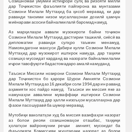
Созишномаи умумии истиқрори сулҳ ва ризояти миллӣ
дар Тоҷикистон фаъолияти пайгирона ва мунтазами
Созмони Милали Муттаҳид ба ҳисоб меравад, ки дар
раванди танзими низои мусаллаҳонаи дохилӣ ҳамчун
миёнарави асосии байналмилалӣ баромад намуд.
Аз марҳилаҳои аввали музокироти байни тоҷикон
Созмони Милали Муттаҳид дастгирии ташкилӣ, сиёсӣ ва
дипломатии раванди сулҳро таъмин менамуд.
Намояндагони махсуси Дабири кулли Созмони Милали
Муттаҳид дар музокирот иштирок намуда, дар таҳияи
созишҳо мусоидат карданд ва назорати байналмилалии
иҷрои тавофуқоти бадастомадаро амалӣ намуданд.
Таъсиси Миссияи нозирони Созмони Милали Муттаҳид
дар Тоҷикистон бо қарори Шурои Амнияти Созмони
Милали Муттаҳид аз 16 декабри соли 1994 дар ин раванд
аҳамияти хос пайдо намуд. Таъсиси ин миссия яке аз
намунаҳои аввалини муваффақи иштироки Созмони
Милали Муттаҳид дар ҳалли низоъҳои мусаллаҳона дар
фазои пасошуравӣ ба шумор меравад.
Мутобиқи ваколатҳои худ ба миссия вазифаҳои назорат
аз болои риояи созишномаҳои оташбас, таҳқиқи
ҳолатҳои вайронкунии реҷаи амният, мусоидат ба
фаъолияти Комиссияи муштараки назорат аз болои