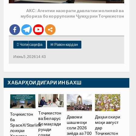
АКС: Агентии назорати давлатии молиявӣ ва
мубориза бо коррупсияи Ҷумҳурии Тоҷикистон

Чопи саҳифа
✉
Равон кардан
Июнь 5, 2026 14:43
ХАБАРҲОИ ДИГАРИ ИН БАХШ
Тоҷикистон
Тоҷикистон
Давоми
Даҳаи охири
ва Беларус
ба
шаш моҳи
моҳи август
бо мақсади
SpaceX/Starlink
соли 2026
дар
рушди
лоиҳаи
зиёда аз 700
Тоҷикистон
соҳаи
Харитаи