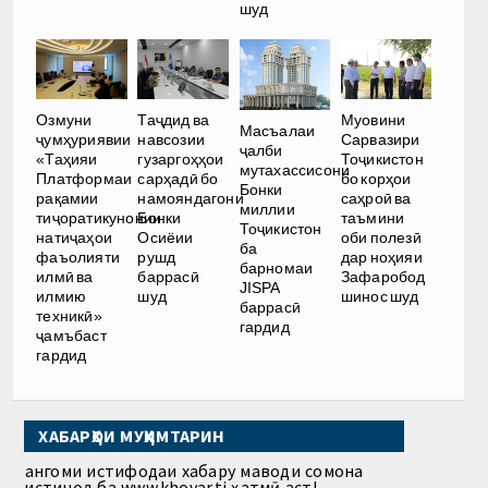
шуд
Озмуни
Таҷдид ва
Муовини
Масъалаи
ҷумҳуриявии
навсозии
Сарвазири
ҷалби
«Таҳияи
гузаргоҳҳои
Тоҷикистон
мутахассисони
Платформаи
сарҳадӣ бо
бо корҳои
Бонки
рақамии
намояндагони
саҳроӣ ва
миллии
тиҷоратикунонии
Бонки
таъмини
Тоҷикистон
натиҷаҳои
Осиёии
оби полезӣ
ба
фаъолияти
рушд
дар ноҳияи
барномаи
илмӣ ва
баррасӣ
Зафаробод
JISPA
илмию
шуд
шинос шуд
баррасӣ
техникӣ»
гардид
ҷамъбаст
гардид
ХАБАРҲОИ МУҲИМТАРИН
Ҳангоми истифодаи хабару маводи сомона
истинод ба www.khovar.tj ҳатмӣ аст!