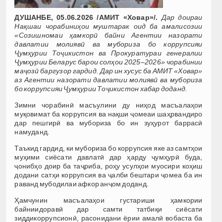
ДУШАНБЕ, 05.06.2026 /АМИТ «Ховар»/.
Дар доираи
Нақшаи чорабиниҳои муштарак оид ба амалисозии
«Созишномаи ҳамкорӣ байни Агентии назорати
давлатии молиявӣ ва мубориза бо коррупсияи
Ҷумҳурии Тоҷикистон ва Прокуратураи генералии
Ҷумҳурии Беларус барои солҳои 2025–2026» чорабинии
маҷозӣ баргузор гардид. Дар ин хусус ба АМИТ «Ховар»
аз Агентии назорати давлатии молиявӣ ва мубориза
бо коррупсияи Ҷумҳурии Тоҷикистон хабар доданд.
Зимни чорабинӣ масъулини ду ниҳод масъалаҳои
муқовимат ба коррупсия ва нақши ҷомеаи шаҳрвандиро
дар пешгирӣ ва мубориза бо ин зуҳурот баррасӣ
намуданд.
Таъкид гардид, ки мубориза бо коррупсия яке аз самтҳои
муҳими сиёсати давлатӣ дар ҳарду ҷумҳурӣ буда,
ҷонибҳо доир ба таҷриба, роҳу усулҳои муосири коҳиш
додани сатҳи коррупсия ва ҷалби бештари ҷомеа ба ин
раванд мубодилаи афкор анҷом доданд.
Ҳамчунин масъалаҳои густариши ҳамкории
байниидоравӣ дар самти татбиқи сиёсати
зиддикоррупсионӣ, расонидани ёрии амалӣ вобаста ба