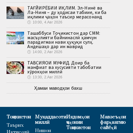
ТАҒЙИРЁБИИ ИҚЛИМ. Эл-Нинё ва
Ла-Ниня – ду ҳодисаи табиие, ки ба
иқлими ҷаҳон таъсир мерасонанд
🕔
10:00, 4.Авг 2026
Ташаббуси Тоҷикистон дар СММ:
масъулияти байнинаслӣ ҳамчун
парадигмаи нави ҳуқуқи сулҳ.
Андешаҳо дар ин маврид
🕔
14:00, 2.Авг 2026
ТАВСИЯҲОИ МУФИД. Доир ба
манфиат ва хусусияти табобатии
хӯрокҳои миллӣ
🕔
13:30, 2.Авг 2026
Ҳамаи маводҳои бахш
Тоҷикистон
Муқаддасоти
Иқдомҳои
Мавзеъҳои
миллӣ
ҷаҳонии
фарҳангию
Таърих
Тоҷикистон
сайёҳӣ
Нишон
Иқтисодӣ