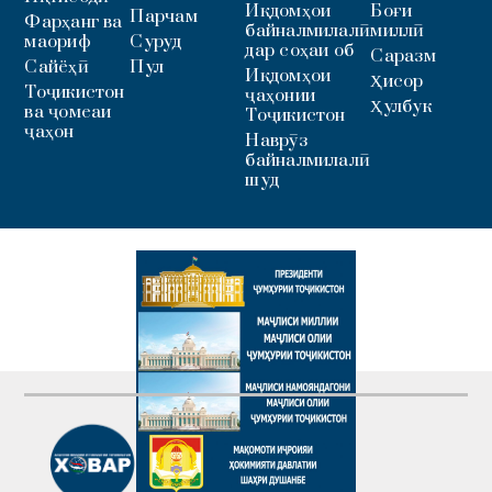
Иқдомҳои
Боғи
Парчам
Фарҳанг ва
байналмилалӣ
миллӣ
маориф
Суруд
дар соҳаи об
Саразм
Сайёҳӣ
Пул
Иқдомҳои
Ҳисор
Тоҷикистон
ҷаҳонии
Ҳулбук
ва ҷомеаи
Тоҷикистон
ҷаҳон
Наврӯз
байналмилалӣ
шуд