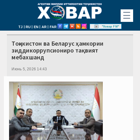
☰
|
|
|
|
"Ховар FM"
TJ
RU
EN
AR
FAR
Тоҷикистон ва Беларус ҳамкории
зиддикоррупсиониро тақвият
мебахшанд
Июнь 5, 2026 14:43