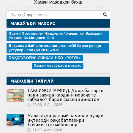
Ҳамаи маводҳои бахш
МАВЗӮЪҲОИ МАХСУС
Паёми Президенти Ҷумҳурии Тоҷикистон Эмомалӣ
Раҳмон ба Маҷлиси Олӣ
Даҳсолаи байналмилалии амал «Об барои рушди
устувор» солҳои 2018-2028
БАҲОГУЗОРИИ ЛОИҲАИ НБО «РОҒУН»
Ҳамаи мавзӯъҳои махсус
МАВОДҲОИ ТАҲЛИЛӢ
ТАВСИЯҲОИ МУФИД. Доир ба тарзи
нави захира кардани меваҷоту
сабзавот барои фасли зимистон
🕔
10:36, 6.Авг 2026
Малакаҳои рақамӣ заминаи рушди
иқтисоди рақобатпазири
Тоҷикистон мебошанд
🕔
11:30, 4.Авг 2026