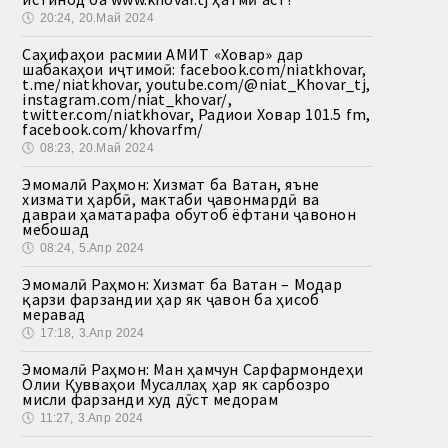
🕔
20:24, 20.Май 2024
Саҳифаҳои расмии АМИТ «Ховар» дар
шабакаҳои иҷтимоӣ: facebook.com/niatkhovar,
t.me/niatkhovar, youtube.com/@niat_Khovar_tj,
instagram.com/niat_khovar/,
twitter.com/niatkhovar, Радиои Ховар 101.5 fm,
facebook.com/khovarfm/
🕔
08:23, 20.Май 2024
Эмомалӣ Раҳмон: Хизмат ба Ватан, яъне
хизмати ҳарбӣ, мактаби ҷавонмардӣ ва
давраи ҳаматарафа обутоб ёфтани ҷавонон
мебошад
🕔
08:24, 5.Апр 2024
Эмомалӣ Раҳмон: Хизмат ба Ватан – Модар
қарзи фарзандии ҳар як ҷавон ба ҳисоб
меравад
🕔
17:18, 3.Апр 2024
Эмомалӣ Раҳмон: Ман ҳамчун Сарфармондеҳи
Олии Қувваҳои Мусаллаҳ ҳар як сарбозро
мисли фарзанди худ дӯст медорам
🕔
11:27, 3.Апр 2024