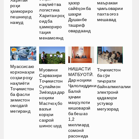
ҳазор
маъракаи
нақлиёт ва
роҳи
сайёҳон ба
ҷамъоварии
логистика
ҳамкориро
шаҳри
пахта оғоз
Харитаи роҳ
пешниҳод
Душанбе
мешавад
оид ба
намуд
ташриф
ҳамкориро
овардаанд
таҳия
менамоянд
Муассисаю
НИШАСТИ
Тоҷикистон
Муовини
корхонаҳои
МАТБУОТӢ.
ба сӯи
Сарвазири
соҳаи роҳу
Дар ноҳияи
тиҷорати
Тоҷикистон
нақлиёти
Ҷалолиддини
байналмилалии
Сулаймон
Тоҷикистон
Балхӣ
электронӣ
Зиёзода дар
ба фасли
ҳаҷми
қадамҳои
ноҳияи
зимистон
маҳсулоти
устувор
Мастчоҳ бо
омодагӣ
кишоварзӣ
мегузорад
вазъи
мегиранд
ба беш аз
корҳои
1,2
саҳроӣ
миллиард
шинос шуд
сомонӣ
расонида