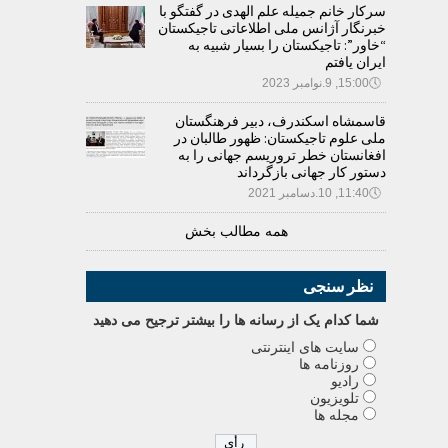
سرکار خانم جمیله علم الهدی در گفتگو با
خبرنگار آژانس ملی اطلاعاتی تاجیکستان
“خاور”: تاجیکستان را بسیار شبیه به
ایران یافتم
🕔
15:00, 9.نوامبر 2023
قاسمشاه اسکندرف، دبیر فرهنگستان
ملی علوم تاجیکستان: ظهور طالبان در
افغانستان خطر تروریسم جهانی را به
دستور کار جهانی بازگرداند
🕔
11:40, 10.دسامبر 2021
همه مطالب بخش
نظر سنجی
شما کدام يک از رسانه ها را بيشتر ترجيح می دهيد
سایت های اینترنتی
روزنامه ها
رادیو
تلویزیون
مجله ها