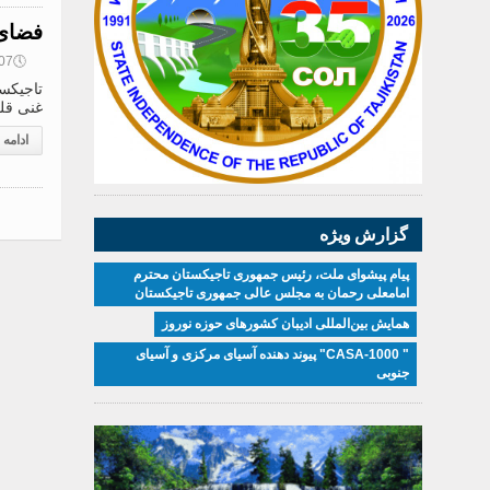
فضای 
🕔
09:07, 
تاجیکست
غنی قلب جه
ادامه
گزارش ویژه
پیام پیشوای ملت، رئیس جمهوری تاجیکستان محترم
امامعلی رحمان به مجلس عالی جمهوری تاجیکستان
همایش بین‌المللی ادیبان کشور‌های حوزه نوروز
" CASA-1000" پیوند دهنده آسیای مرکزی و آسیای
جنوبی