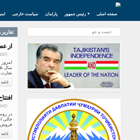
صفحه اصلی
رئیس جمهور
پارلمان
سیاست خارجی
امن
تقارير 
از عضو
🕔
16:19, 
سال تل
تجارت پ
ادامه
افتتا
🕔
15:34, 
در روست
حالی ا
فروش م
ادامه