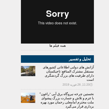
همه فیلم ها
تحلیل و تفسیر
آژانش های دولتی اطلاعاتی کشورهای
مستقل مشترک المنافع: تاجیکستان
دارای ظرفیت های بزرگ گردشگری
است
🕔
11:20, 26.فوریه 2019
نخستین چرخه نیروگاه برق آبی “راغون”
با عزم و تلاش و جسارت بزرگ پیشوای
ملت محترم امامعلی رحمان مورد بهره
برداری قرار می‌گیرد