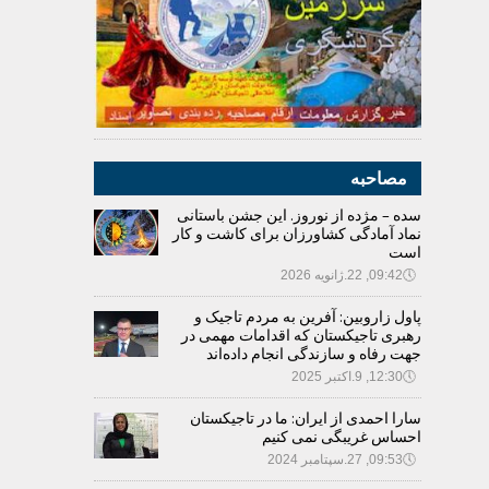
مصاحبه
سده – مژده از نوروز. این جشن باستانی
نماد آمادگی کشاورزان برای کاشت و کار
است
🕔
09:42, 22.ژانویه 2026
پاول زاروبین: آفرین به مردم تاجیک و
رهبری تاجیکستان که اقدامات مهمی در
جهت رفاه و سازندگی انجام داده‌اند
🕔
12:30, 9.اکتبر 2025
سارا احمدی از ایران: ما در تاجیکستان
احساس غریبگی نمی کنیم
🕔
09:53, 27.سپتامبر 2024