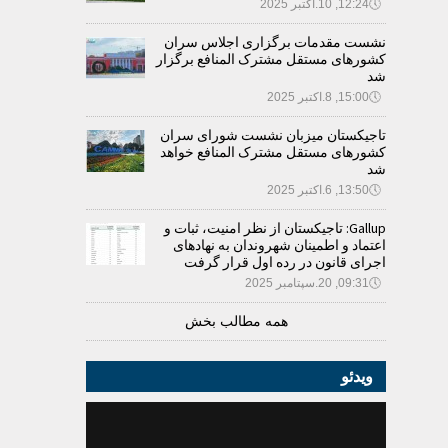
🕔
12:24, 10.اکتبر 2025
نشست مقدمات برگزاری اجلاس سران
کشورهای مستقل مشترک المنافع برگزار
شد
🕔
15:00, 8.اکتبر 2025
تاجیکستان میزبان نشست شورای سران
کشورهای مستقل مشترک المنافع خواهد
شد
🕔
13:50, 6.اکتبر 2025
Gallup: تاجیکستان از نظر امنیت، ثبات و
اعتماد و اطمینان شهروندان به نهادهای
اجرای قانون در رده اول قرار گرفت
🕔
09:31, 20.سپتامبر 2025
همه مطالب بخش
ویدئو