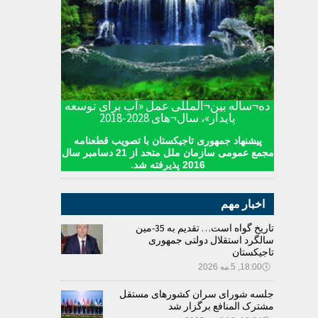
ده¬ساله بین¬المللی عمل «آب برای توسعه
پایدار»، سال¬های 2028-2018
پیشنهاد جمهوری تاجیکستان با تصویب قطعنامه
مجمع عمومی سازمان ملل متحد از 21 دسامبر سال
2016 پذیرفته شد.
اخبار مهم
تاریخ گواه است… تقدیم به 35-مین
سالگرد استقلال دولتی جمهوری
تاجیکستان
🕔
18:00, 5.مه 2026
جلسه شورای سران کشورهای مستقل
مشترک المنافع برگزار شد