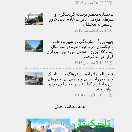
🕔
09:00, 14.نوامبر 2018
بدخشان-محضر توسعه گردشگری و
هنرهای مردمی. تأثرات خادم ادبی خاور
از سفر به بدخشان
🕔
08:24, 8.سپتامبر 2018
جبهه بزرگ سازندگی در شهر و دهات
تاجیکستان: در ناحیه دنغره در سه سال
آینده 190 پروژه جشنی مورد بهره برداری
قرار خواهد گرفت
🕔
14:36, 5.سپتامبر 2018
فیض‌الله براتزاده: در فرهنگ ملت تاجیک
و در مقررات دینی و مذهبی آن به مهمان
ارج و احترام گذاشتن در مقام اول بود و
خواهد ماند
🕔
10:00, 1.آگوست 2018
همه مطالب بخش