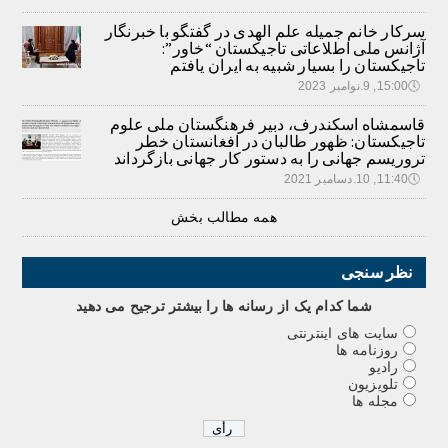
سرکار خانم جمیله علم الهدی در گفتگو با خبرنگار
آژانس ملی اطلاعاتی تاجیکستان “خاور”:
تاجیکستان را بسیار شبیه به ایران یافتم
🕔
15:00, 9.نوامبر 2023
قاسمشاه اسکندرف، دبیر فرهنگستان ملی علوم
تاجیکستان: ظهور طالبان در افغانستان خطر
تروریسم جهانی را به دستور کار جهانی بازگرداند
🕔
11:40, 10.دسامبر 2021
همه مطالب بخش
نظر سنجی
شما کدام يک از رسانه ها را بيشتر ترجيح می دهيد
سایت های اینترنتی
روزنامه ها
رادیو
تلویزیون
مجله ها