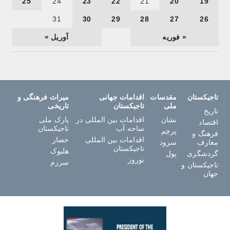
25
24
23
22
21
20
19
31
30
29
28
27
26
« فوریه
آوریل »
تاجیکستان
مقدسات
اقدامات جهانی
میراث فرهنگی و
ملی
تاجیکستان
تاریخی
تاریخ
نشان
اقدامات بین المللی در
پارک ملی
اقتصاد
ساحه آب
تاجیکستان
پرچم
فرهنگ و
اقدامات بین المللی
حصار
معارف
سرود
تاجیکستان
هلبوک
گردشگری
پول
نوروز
سرزم
تاجیکستان و
جهان