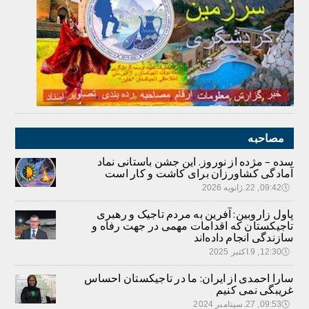
مصاحبه
سده – مژده از نوروز. این جشن باستانی نماد
آمادگی کشاورزان برای کاشت و کار است
🕔
09:42, 22.ژانویه 2026
پاول زاروبین: آفرین به مردم تاجیک و رهبری
تاجیکستان که اقدامات مهمی در جهت رفاه و
سازندگی انجام داده‌اند
🕔
12:30, 9.اکتبر 2025
سارا احمدی از ایران: ما در تاجیکستان احساس
غریبگی نمی کنیم
🕔
09:53, 27.سپتامبر 2024