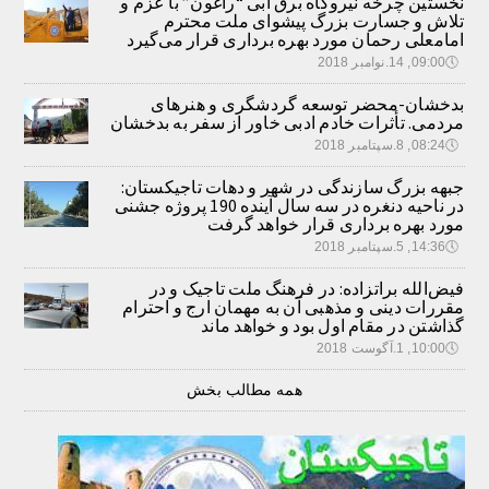
نخستین چرخه نیروگاه برق آبی “راغون” با عزم و
تلاش و جسارت بزرگ پیشوای ملت محترم
امامعلی رحمان مورد بهره برداری قرار می‌گیرد
🕔
09:00, 14.نوامبر 2018
بدخشان-محضر توسعه گردشگری و هنرهای
مردمی. تأثرات خادم ادبی خاور از سفر به بدخشان
🕔
08:24, 8.سپتامبر 2018
جبهه بزرگ سازندگی در شهر و دهات تاجیکستان:
در ناحیه دنغره در سه سال آینده 190 پروژه جشنی
مورد بهره برداری قرار خواهد گرفت
🕔
14:36, 5.سپتامبر 2018
فیض‌الله براتزاده: در فرهنگ ملت تاجیک و در
مقررات دینی و مذهبی آن به مهمان ارج و احترام
گذاشتن در مقام اول بود و خواهد ماند
🕔
10:00, 1.آگوست 2018
همه مطالب بخش