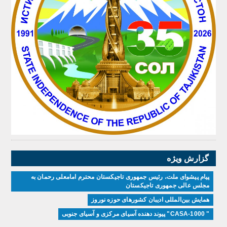
گزارش ویژه
پیام پیشوای ملت، رئیس جمهوری تاجیکستان محترم امامعلی رحمان به
مجلس عالی جمهوری تاجیکستان
همایش بین‌المللی ادیبان کشور‌های حوزه نوروز
" CASA-1000" پیوند دهنده آسیای مرکزی و آسیای جنوبی