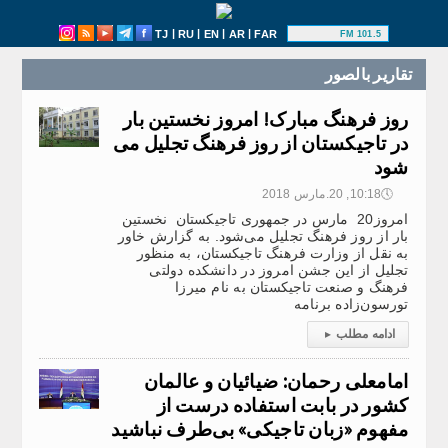
|
|
|
|
TJ
RU
EN
AR
FAR
101.5 FM
تقارير بالصور
روز فرهنگ مبارک! امروز نخستین بار
در تاجیکستان از روز فرهنگ تجلیل می
شود
🕔
10:18, 20.مارس 2018
امروز20 مارس در جمهوری تاجیکستان نخستین
بار از روز فرهنگ تجلیل می‌شود. به گزارش خاور
به نقل از وزارت فرهنگ تاجیکستان، به منظور
تجلیل از این جشن امروز در دانشکده دولتی
فرهنگ و صنعت تاجیکستان به نام میرزا
تورسون‌زاده برنامه
ادامه مطلب
▸
امامعلی رحمان: ضیائیان و عالمان
کشور در بابت استفاده درست از
مفهوم «زبان تاجیکی» بی‌طرف نباشید