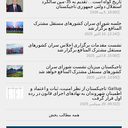
تاریخ گواه است… تقدیم به 35-مین سالگرد
استقلال دولتی جمهوری تاجیکستان
🕔
18:00, 5.مه 2026
جلسه شورای سران کشورهای مستقل مشترک
المنافع برگزار شد
🕔
12:24, 10.اکتبر 2025
نشست مقدمات برگزاری اجلاس سران کشورهای
مستقل مشترک المنافع برگزار شد
🕔
15:00, 8.اکتبر 2025
تاجیکستان میزبان نشست شورای سران
کشورهای مستقل مشترک المنافع خواهد شد
🕔
13:50, 6.اکتبر 2025
Gallup: تاجیکستان از نظر امنیت، ثبات و اعتماد و
اطمینان شهروندان به نهادهای اجرای قانون در رده
اول قرار گرفت
🕔
09:31, 20.سپتامبر 2025
همه مطالب بخش